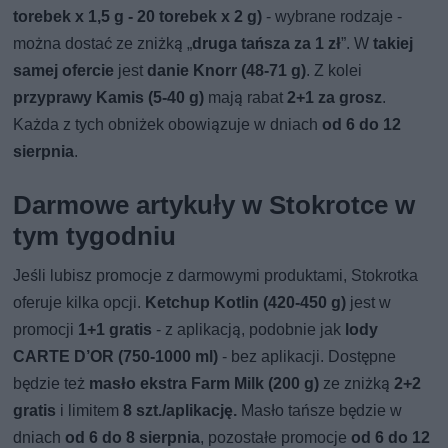
torebek x 1,5 g - 20 torebek x 2 g)
- wybrane rodzaje -
można dostać ze zniżką „
druga tańsza za 1 zł
”. W
takiej
samej ofercie
jest
danie Knorr (48-71 g)
. Z kolei
przyprawy Kamis (5-40 g)
mają rabat
2+1 za grosz
.
Każda z tych obniżek obowiązuje w dniach
od 6 do 12
sierpnia
.
Darmowe artykuły w Stokrotce w
tym tygodniu
Jeśli lubisz promocje z darmowymi produktami, Stokrotka
oferuje kilka opcji.
Ketchup Kotlin (420-450 g)
jest w
promocji
1+1 gratis
- z aplikacją, podobnie jak
lody
CARTE D’OR (750-1000 ml)
- bez aplikacji. Dostępne
będzie też
masło ekstra Farm Milk (200 g)
ze zniżką
2+2
gratis
i limitem
8 szt./aplikację.
Masło tańsze będzie w
dniach
od 6 do 8 sierpnia
, pozostałe promocje
od 6 do 12