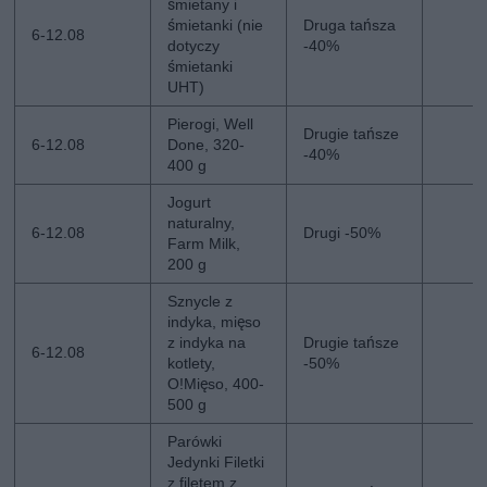
śmietany i
śmietanki (nie
Druga tańsza
6-12.08
dotyczy
-40%
śmietanki
UHT)
Pierogi, Well
Drugie tańsze
6-12.08
Done, 320-
-40%
400 g
Jogurt
naturalny,
6-12.08
Drugi -50%
Farm Milk,
200 g
Sznycle z
indyka, mięso
z indyka na
Drugie tańsze
6-12.08
kotlety,
-50%
O!Mięso, 400-
500 g
Parówki
Jedynki Filetki
z filetem z