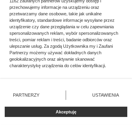
liczby ludzi niż Hitler i Stalin
1162 zaufanych partnerów uzyskujemy dostęp i
przechowujemy informacje na urządzeniu oraz
razem wzięci. Mimo to czczą go
przetwarzamy dane osobowe, takie jak unikalne
jako bohatera
identyfikatory, standardowe informacje wysyłane przez
urządzenie czy dane przeglądania w celu zapewniania
spersonalizowanych reklam, wybór spersonalizowanych
treści, pomiar reklam i treści, badanie odbiorców oraz
ulepszanie usług. Za zgodą Użytkownika my i Zaufani
Partnerzy możemy używać dokładnych danych
geolokalizacyjnych oraz aktywnie skanować
charakterystykę urządzenia do celów identyfikacji.
Ponieważ cenimy Twoją prywatność, prosimy o zgodę na
korzystanie z tych technologii poprzez kliknięcie
„Akceptuję”. Zgoda jest dobrowolna i zawsze możesz ją
zmienić/wycofać klikając przycisk ustawień prywatności
PARTNERZY
USTAWIENIA
znajdujący się w lewym dolnym rogu strony
. Niektóre
rodzaje przetwarzania danych nie wymagają zgody
Akceptuję
użytkownika, ale masz prawo sprzeciwić się takiemu
Dziennikarze ujawnili
przetwarzaniu. Preferencje będą miały zastosowania tylko
na tej witrynie.
pochodzenie mięsa z Dino. Klienci