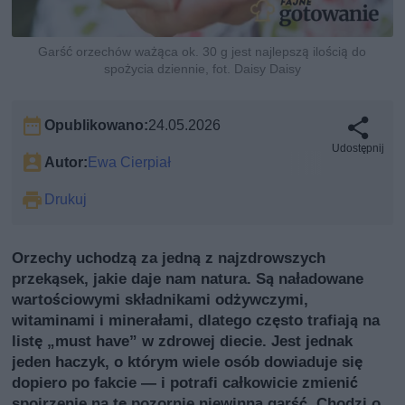
Garść orzechów ważąca ok. 30 g jest najlepszą ilością do
spożycia dziennie, fot. Daisy Daisy
Opublikowano:
24.05.2026
Udostępnij
Autor:
Ewa Cierpiał
Drukuj
Orzechy uchodzą za jedną z najzdrowszych
przekąsek, jakie daje nam natura. Są naładowane
wartościowymi składnikami odżywczymi,
witaminami i minerałami, dlatego często trafiają na
listę „must have” w zdrowej diecie. Jest jednak
jeden haczyk, o którym wiele osób dowiaduje się
dopiero po fakcie — i potrafi całkowicie zmienić
spojrzenie na tę pozornie niewinną garść. Chodzi o