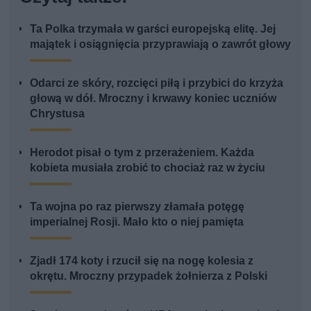
Ta Polka trzymała w garści europejską elitę. Jej
majątek i osiągnięcia przyprawiają o zawrót głowy
Odarci ze skóry, rozcięci piłą i przybici do krzyża
głową w dół. Mroczny i krwawy koniec uczniów
Chrystusa
Herodot pisał o tym z przerażeniem. Każda
kobieta musiała zrobić to chociaż raz w życiu
Ta wojna po raz pierwszy złamała potęgę
imperialnej Rosji. Mało kto o niej pamięta
Zjadł 174 koty i rzucił się na nogę kolesia z
okrętu. Mroczny przypadek żołnierza z Polski