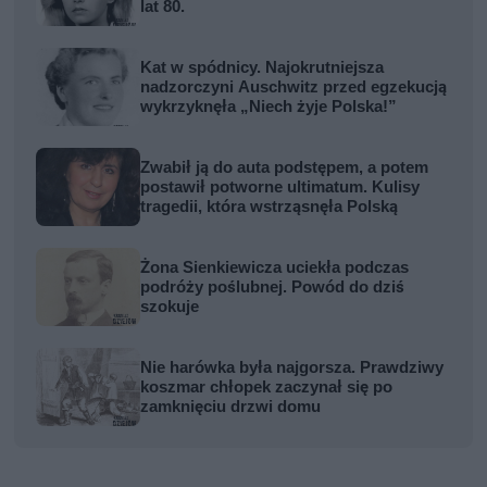
lat 80.
Kat w spódnicy. Najokrutniejsza
nadzorczyni Auschwitz przed egzekucją
wykrzyknęła „Niech żyje Polska!”
Zwabił ją do auta podstępem, a potem
postawił potworne ultimatum. Kulisy
tragedii, która wstrząsnęła Polską
Żona Sienkiewicza uciekła podczas
podróży poślubnej. Powód do dziś
szokuje
Nie harówka była najgorsza. Prawdziwy
koszmar chłopek zaczynał się po
zamknięciu drzwi domu