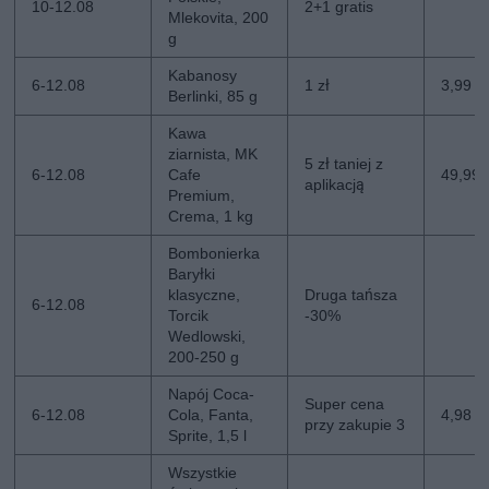
10-12.08
2+1 gratis
Mlekovita, 200
g
Kabanosy
6-12.08
1 zł
3,99 zł
Berlinki, 85 g
Kawa
ziarnista, MK
5 zł taniej z
6-12.08
Cafe
49,99 z
aplikacją
Premium,
Crema, 1 kg
Bombonierka
Baryłki
klasyczne,
Druga tańsza
6-12.08
Torcik
-30%
Wedlowski,
200-250 g
Napój Coca-
Super cena
6-12.08
Cola, Fanta,
4,98 zł
przy zakupie 3
Sprite, 1,5 l
Wszystkie