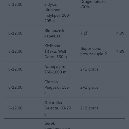
Drugie tańsze
6-12.08
indyka,
-50%
Ulubione,
Indykpol, 200-
205 g
Słonecznik
6-12.08
7 zł
4,99 zł
kapelusz
Kiełbasa
Super cena
6-12.08
śląska, Well
4,99 z
przy zakupie 2
Done, 550 g
Napój alpro,
6-12.08
2+1 gratis
750-1000 ml
Ciastka
6-12.08
Pieguski, 135
2+1 gratis
g
Galaretka,
6-12.08
Delecta, 39-70
2+2 gratis
g
Serek
homogenizow