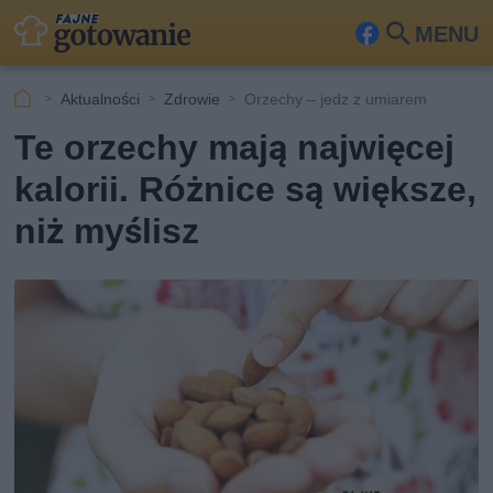
MENU
Fa
Szu
ceb
kaj
Aktualności
Zdrowie
Orzechy – jedz z umiarem
ook
Te orzechy mają najwięcej
kalorii. Różnice są większe,
niż myślisz