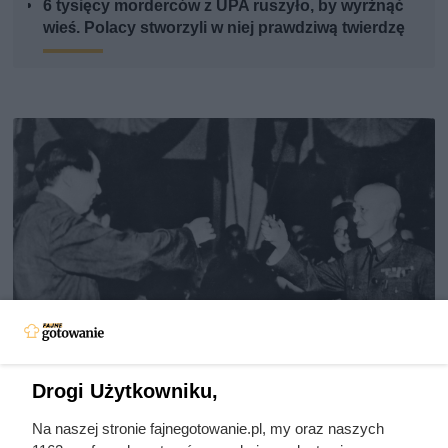
6 tysięcy morderców z UPA ruszyło, by wyrżnąć
wieś. Polacy stworzyli w niej prawdziwą twierdzę
Drogi Użytkowniku,
Doprowadził do śmierci większej
Na naszej stronie fajnegotowanie.pl, my oraz naszych