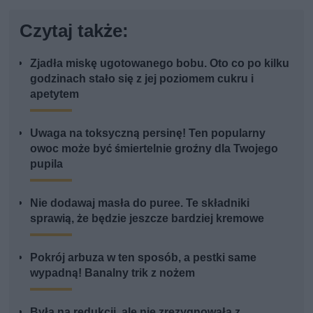
Czytaj także:
Zjadła miskę ugotowanego bobu. Oto co po kilku
godzinach stało się z jej poziomem cukru i
apetytem
Uwaga na toksyczną persinę! Ten popularny
owoc może być śmiertelnie groźny dla Twojego
pupila
Nie dodawaj masła do puree. Te składniki
sprawią, że będzie jeszcze bardziej kremowe
Pokrój arbuza w ten sposób, a pestki same
wypadną! Banalny trik z nożem
Była na redukcji, ale nie zrezygnowała z