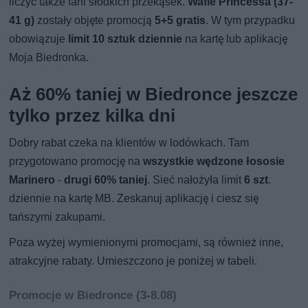
liczyć także fani słodkich przekąsek.
Wafle Princessa (37-
41 g)
zostały objęte promocją
5+5 gratis
. W tym przypadku
obowiązuje
limit 10 sztuk dziennie
na kartę lub aplikację
Moja Biedronka.
Aż 60% taniej w Biedronce jeszcze
tylko przez kilka dni
Dobry rabat czeka na klientów w lodówkach. Tam
przygotowano promocję na
wszystkie wędzone łososie
Marinero
-
drugi 60% taniej
. Sieć nałożyła limit
6 szt
.
dziennie na kartę MB. Zeskanuj aplikację i ciesz się
tańszymi zakupami.
Poza wyżej wymienionymi promocjami, są również inne,
atrakcyjne rabaty. Umieszczono je poniżej w tabeli.
Promocje w Biedronce (3-8.08)