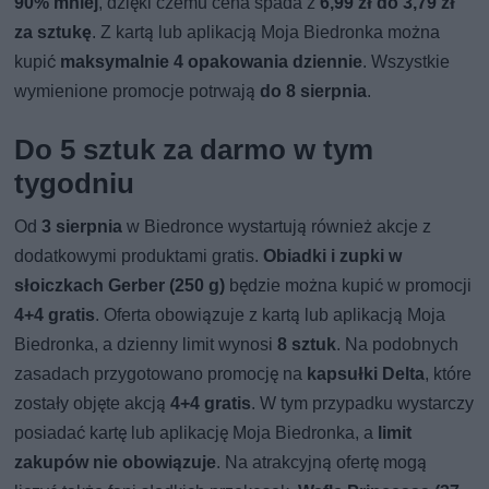
90% mniej
, dzięki czemu cena spada z
6,99 zł do 3,79 zł
za sztukę
. Z kartą lub aplikacją Moja Biedronka można
kupić
maksymalnie 4 opakowania dziennie
. Wszystkie
wymienione promocje potrwają
do 8 sierpnia
.
Do 5 sztuk za darmo w tym
tygodniu
Od
3 sierpnia
w Biedronce wystartują również akcje z
dodatkowymi produktami gratis.
Obiadki i zupki w
słoiczkach Gerber (250 g)
będzie można kupić w promocji
4+4 gratis
. Oferta obowiązuje z kartą lub aplikacją Moja
Biedronka, a dzienny limit wynosi
8 sztuk
. Na podobnych
zasadach przygotowano promocję na
kapsułki Delta
, które
zostały objęte akcją
4+4 gratis
. W tym przypadku wystarczy
posiadać kartę lub aplikację Moja Biedronka, a
limit
zakupów nie obowiązuje
. Na atrakcyjną ofertę mogą