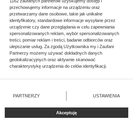
1162 zaufanych partnerów uzyskujemy dostęp i
przechowujemy informacje na urządzeniu oraz
przetwarzamy dane osobowe, takie jak unikalne
identyfikatory, standardowe informacje wysyłane przez
urządzenie czy dane przeglądania w celu zapewniania
spersonalizowanych reklam, wybór spersonalizowanych
treści, pomiar reklam i treści, badanie odbiorców oraz
ulepszanie usług. Za zgodą Użytkownika my i Zaufani
Partnerzy możemy używać dokładnych danych
geolokalizacyjnych oraz aktywnie skanować
Wszystkie wędzone łososie Marinero z rabatem "drugi 60% taniej",
charakterystykę urządzenia do celów identyfikacji.
fot. Opracowanie własne na podstawie gazetki promocyjnej
Ponieważ cenimy Twoją prywatność, prosimy o zgodę na
Biedronki z dn. 3-8.08
korzystanie z tych technologii poprzez kliknięcie
„Akceptuję”. Zgoda jest dobrowolna i zawsze możesz ją
zmienić/wycofać klikając przycisk ustawień prywatności
PARTNERZY
USTAWIENIA
znajdujący się w lewym dolnym rogu strony
. Niektóre
rodzaje przetwarzania danych nie wymagają zgody
Akceptuję
użytkownika, ale masz prawo sprzeciwić się takiemu
przetwarzaniu. Preferencje będą miały zastosowania tylko
na tej witrynie.