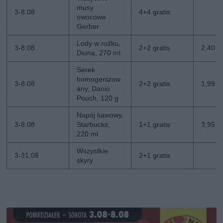
musy
3-8.08
4+4 gratis
owocowe
Gerber
Lody w rożku,
3-8.08
2+2 gratis
2,40 zł
Diuna, 270 ml
Serek
homogenizow
3-8.08
2+2 gratis
1,99 zł
any, Danio
Pouch, 120 g
Napój kawowy,
3-8.08
Starbucks,
1+1 gratis
3,95 zł
220 ml
Wszystkie
3-31.08
2+1 gratis
skyry