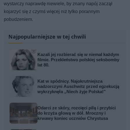
wystarczy naprawdę niewiele, by znany napój zaczął
kojarzyć się z czymś więcej niż tylko porannym
pobudzeniem.
Najpopularniejsze w tej chwili
Kazali jej rozbierać się w niemal każdym
filmie. Przekleństwo polskiej seksbomby
lat 80.
Kat w spódnicy. Najokrutniejsza
nadzorczyni Auschwitz przed egzekucją
wykrzyknęła „Niech żyje Polska!”
Odarci ze skóry, rozcięci piłą i przybici
do krzyża głową w dół. Mroczny i
krwawy koniec uczniów Chrystusa