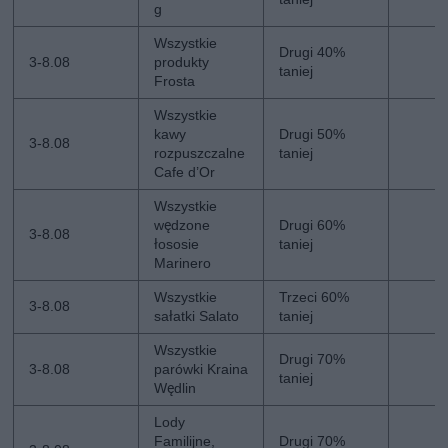
g
Wszystkie
Drugi 40%
3-8.08
produkty
taniej
Frosta
Wszystkie
kawy
Drugi 50%
3-8.08
rozpuszczalne
taniej
Cafe d’Or
Wszystkie
wędzone
Drugi 60%
3-8.08
łososie
taniej
Marinero
Wszystkie
Trzeci 60%
3-8.08
sałatki Salato
taniej
Wszystkie
Drugi 70%
3-8.08
parówki Kraina
taniej
Wędlin
Lody
Familijne,
Drugi 70%