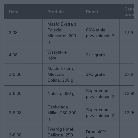
Cena
Data
Produkt
Rabat
promo
Masło Ekstra z
Polskiej
66% taniej
3.08
1,99 zł
Mleczarni, 200
przy zakupie 3
g
Wszystkie
4.08
2+1 gratis
jajka
Masło Ekstra,
3-5.08
Mleczna
1+1 gratis
2,49 zł
Dolina, 200 g
Super cena
3-8.08
Nutella, 350 g
12,99 z
przy zakupie 2
Czekolada
Super cena
3-8.08
Milka, 250-300
12,99 z
przy zakupie 2
g
Twaróg klinek,
Drugi 40%
3-8.08
Delikate, 250
taniej