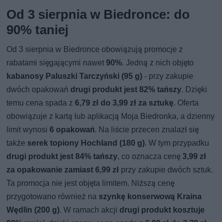
Od 3 sierpnia w Biedronce: do
90% taniej
Od 3 sierpnia w Biedronce obowiązują promocje z
rabatami sięgającymi nawet
90%
. Jedną z nich objęto
kabanosy Paluszki Tarczyński (95 g)
- przy zakupie
dwóch opakowań
drugi produkt jest 82% tańszy
. Dzięki
temu cena spada z
6,79 zł do 3,99 zł za sztukę
. Oferta
obowiązuje z kartą lub aplikacją Moja Biedronka, a dzienny
limit wynosi
6 opakowań
. Na liście przecen znalazł się
także
serek topiony Hochland (180 g)
. W tym przypadku
drugi produkt jest 84% tańszy
, co oznacza cenę
3,99 zł
za opakowanie zamiast 6,99 zł
przy zakupie dwóch sztuk.
Ta promocja nie jest objęta limitem. Niższą cenę
przygotowano również na
szynkę konserwową Kraina
Wędlin (200 g)
. W ramach akcji
drugi produkt kosztuje