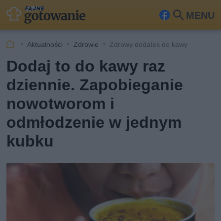
MENU
Fa
Szu
ceb
kaj
Aktualności
Zdrowie
Zdrowy dodatek do kawy
ook
Dodaj to do kawy raz
dziennie. Zapobieganie
nowotworom i
odmłodzenie w jednym
kubku