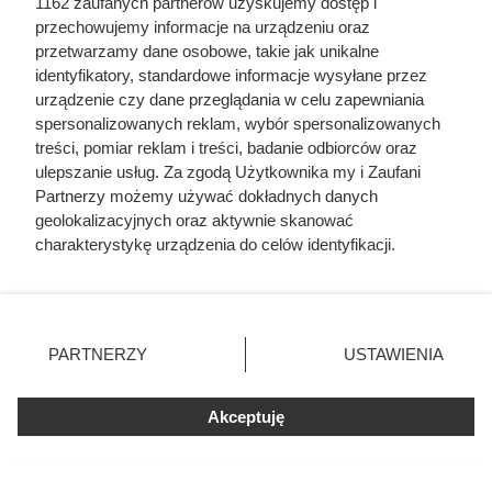
1162 zaufanych partnerów uzyskujemy dostęp i
przechowujemy informacje na urządzeniu oraz
przetwarzamy dane osobowe, takie jak unikalne
identyfikatory, standardowe informacje wysyłane przez
urządzenie czy dane przeglądania w celu zapewniania
spersonalizowanych reklam, wybór spersonalizowanych
treści, pomiar reklam i treści, badanie odbiorców oraz
ulepszanie usług. Za zgodą Użytkownika my i Zaufani
Partnerzy możemy używać dokładnych danych
geolokalizacyjnych oraz aktywnie skanować
charakterystykę urządzenia do celów identyfikacji.
Ponieważ cenimy Twoją prywatność, prosimy o zgodę na
korzystanie z tych technologii poprzez kliknięcie
„Akceptuję”. Zgoda jest dobrowolna i zawsze możesz ją
zmienić/wycofać klikając przycisk ustawień prywatności
Nie harówka była najgorsza.
PARTNERZY
USTAWIENIA
znajdujący się w lewym dolnym rogu strony
. Niektóre
Prawdziwy koszmar chłopek
rodzaje przetwarzania danych nie wymagają zgody
zaczynał się po zamknięciu drzwi
Akceptuję
użytkownika, ale masz prawo sprzeciwić się takiemu
przetwarzaniu. Preferencje będą miały zastosowania tylko
domu
na tej witrynie.