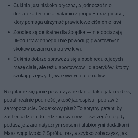
Cukinia jest niskokaloryczna, a jednocześnie
dostarcza błonnika, witamin z grupy B oraz potasu,
który pomaga utrzymać prawidłowe ciśnienie krwi.
Zoodles są delikatne dla żołądka — nie obciążają
układu trawiennego i nie powodują gwałtownych
skoków poziomu cukru we krwi.
Cukinia dobrze sprawdza się u osób redukujących
masę ciała, ale też u sportowców i diabetyków, którzy
szukają lżejszych, warzywnych alternatyw.
Regularne sięganie po warzywne dania, takie jak zoodles,
potrafi realnie podnieść jakość jadłospisu i poprawić
samopoczucie. Dodatkowy plus? To sprytny patent, by
zachęcić dzieci do jedzenia warzyw — szczególnie gdy
podasz je z aromatycznym sosem i ulubionymi dodatkami.
Masz wątpliwości? Spróbuj raz, a szybko zobaczysz, jak