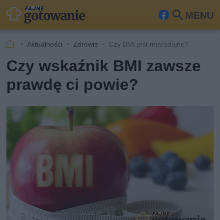
MENU
Fa
Szu
ceb
kaj
Aktualności
Zdrowie
Czy BMI jest miarodajne?
ook
Czy wskaźnik BMI zawsze
prawdę ci powie?