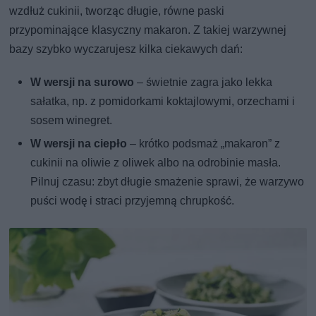
wzdłuż cukinii, tworząc długie, równe paski
przypominające klasyczny makaron. Z takiej warzywnej
bazy szybko wyczarujesz kilka ciekawych dań:
W wersji na surowo
– świetnie zagra jako lekka
sałatka, np. z pomidorkami koktajlowymi, orzechami i
sosem winegret.
W wersji na ciepło
– krótko podsmaż „makaron” z
cukinii na oliwie z oliwek albo na odrobinie masła.
Pilnuj czasu: zbyt długie smażenie sprawi, że warzywo
puści wodę i straci przyjemną chrupkość.