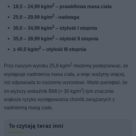
2
18,5 – 24,99 kg/m
– prawidłowa masa ciała
2
25,0 – 29,99 kg/m
- nadwaga
2
30,0 – 34,99 kg/m
– otyłość I stopnia
2
35,0 – 39,99 kg/m
– otyłość II stopnia
2
≥ 40,0 kg/m
– otyłość III stopnia
2
Przy naszym wyniku 25,9 kg/m
możemy podejrzewać, że
występuje nadmierna masa ciała, a więc ważymy więcej,
niż odpowiada to naszemu wzrostowi. Warto pamiętać, że
2
im wyższy wskaźnik BMI (> 30 kg/m
) tym znacznie
większe ryzyko występowania chorób związanych z
nadmierną masą ciała.
To czytają teraz inni