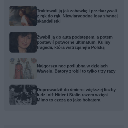
Traktowali ją jak zabawkę i przekazywali
z rąk do rąk. Niewiarygodne losy słynnej
skandalistki
Zwabił ją do auta podstępem, a potem
postawił potworne ultimatum. Kulisy
tragedii, która wstrząsnęła Polską
Najgorsza noc poślubna w dziejach
Wawelu. Batory zrobił to tylko trzy razy
Doprowadził do śmierci większej liczby
ludzi niż Hitler i Stalin razem wzięci.
Mimo to czczą go jako bohatera