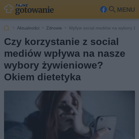
MENU
Fa
Szu
ceb
kaj
Aktualności
Zdrowie
Wpływ social mediów na wybory ży
ook
Czy korzystanie z social
mediów wpływa na nasze
wybory żywieniowe?
Okiem dietetyka