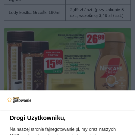
2,49 zł / szt. (przy zakupie 5
Lody kostka Grześki 180ml
szt.; wcześniej 3,49 zł / szt.)
Drogi Użytkowniku,
Na naszej stronie fajnegotowanie.pl, my oraz naszych