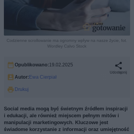
Codzienne scrollowanie ma ogromny wpływ na nasze życie, fot.
Wordley Calvo Stock
Opublikowano:
19.02.2025
Udostępnij
Autor:
Ewa Cierpiał
Drukuj
Social media mogą być świetnym źródłem inspiracji
i edukacji, ale również miejscem pełnym mitów i
manipulacji marketingowych. Kluczowe jest
świadome korzystanie z informacji oraz umiejętność