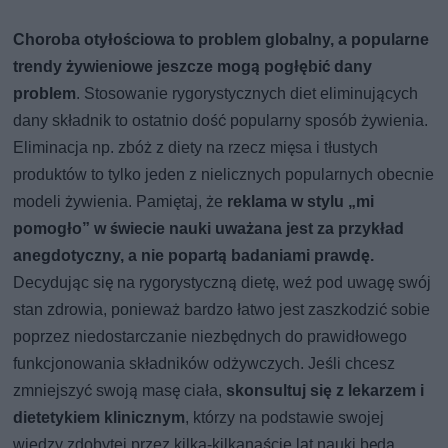
Choroba otyłościowa to problem globalny, a popularne
trendy żywieniowe jeszcze mogą pogłębić dany
problem
. Stosowanie rygorystycznych diet eliminujących
dany składnik to ostatnio dość popularny sposób żywienia.
Eliminacja np. zbóż z diety na rzecz mięsa i tłustych
produktów to tylko jeden z nielicznych popularnych obecnie
modeli żywienia. Pamiętaj, że
reklama w stylu „mi
pomogło” w świecie nauki uważana jest za przykład
anegdotyczny, a nie popartą badaniami prawdę.
Decydując się na rygorystyczną dietę, weź pod uwagę swój
stan zdrowia, ponieważ bardzo łatwo jest zaszkodzić sobie
poprzez niedostarczanie niezbędnych do prawidłowego
funkcjonowania składników odżywczych. Jeśli chcesz
zmniejszyć swoją masę ciała,
skonsultuj się z lekarzem i
dietetykiem klinicznym
, którzy na podstawie swojej
wiedzy zdobytej przez kilka-kilkanaście lat nauki będą