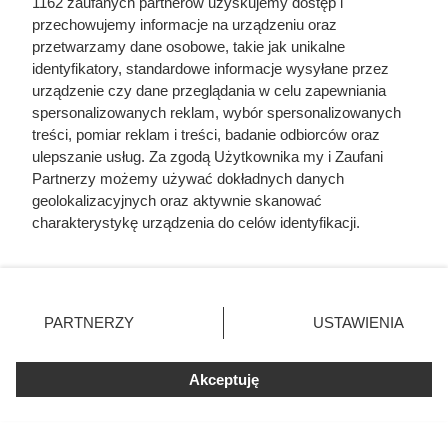
1162 zaufanych partnerów uzyskujemy dostęp i
przechowujemy informacje na urządzeniu oraz
przetwarzamy dane osobowe, takie jak unikalne
identyfikatory, standardowe informacje wysyłane przez
urządzenie czy dane przeglądania w celu zapewniania
spersonalizowanych reklam, wybór spersonalizowanych
treści, pomiar reklam i treści, badanie odbiorców oraz
ulepszanie usług. Za zgodą Użytkownika my i Zaufani
Partnerzy możemy używać dokładnych danych
geolokalizacyjnych oraz aktywnie skanować
charakterystykę urządzenia do celów identyfikacji.
Ponieważ cenimy Twoją prywatność, prosimy o zgodę na
Dużo ciekawych kaw w obniżonej cenie, fot. Opracowanie własne
korzystanie z tych technologii poprzez kliknięcie
na podstawie gazetki Dino z dnia 29.07-04.08
„Akceptuję”. Zgoda jest dobrowolna i zawsze możesz ją
zmienić/wycofać klikając przycisk ustawień prywatności
PARTNERZY
USTAWIENIA
znajdujący się w lewym dolnym rogu strony
. Niektóre
rodzaje przetwarzania danych nie wymagają zgody
Akceptuję
użytkownika, ale masz prawo sprzeciwić się takiemu
przetwarzaniu. Preferencje będą miały zastosowania tylko
na tej witrynie.