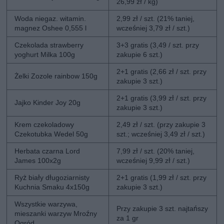
26,99 zł / kg)
Woda niegaz. witamin.
2,99 zł / szt. (21% taniej,
magnez Oshee 0,555 l
wcześniej 3,79 zł / szt.)
Czekolada strawberry
3+3 gratis (3,49 / szt. przy
yoghurt Milka 100g
zakupie 6 szt.)
2+1 gratis (2,66 zł / szt. przy
Żelki Zozole rainbow 150g
zakupie 3 szt.)
2+1 gratis (3,99 zł / szt. przy
Jajko Kinder Joy 20g
zakupie 3 szt.)
Krem czekoladowy
2,49 zł / szt. (przy zakupie 3
Czekotubka Wedel 50g
szt.; wcześniej 3,49 zł / szt.)
Herbata czarna Lord
7,99 zł / szt. (20% taniej,
James 100x2g
wcześniej 9,99 zł / szt.)
Ryż biały długoziarnisty
2+1 gratis (1,99 zł / szt. przy
Kuchnia Smaku 4x150g
zakupie 3 szt.)
Wszystkie warzywa,
Przy zakupie 3 szt. najtańszy
mieszanki warzyw Mroźny
za 1 gr
Ogród