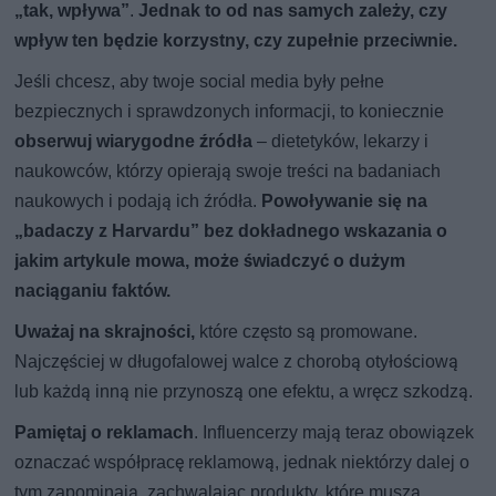
„tak, wpływa”
.
Jednak to od nas samych zależy, czy
wpływ ten będzie korzystny, czy zupełnie przeciwnie.
Jeśli chcesz, aby twoje social media były pełne
bezpiecznych i sprawdzonych informacji, to koniecznie
obserwuj wiarygodne źródła
– dietetyków, lekarzy i
naukowców, którzy opierają swoje treści na badaniach
naukowych i podają ich źródła.
Powoływanie się na
„badaczy z Harvardu” bez dokładnego wskazania o
jakim artykule mowa, może świadczyć o dużym
naciąganiu faktów.
Uważaj na skrajności,
które często są promowane.
Najczęściej w długofalowej walce z chorobą otyłościową
lub każdą inną nie przynoszą one efektu, a wręcz szkodzą.
Pamiętaj o reklamach
. Influencerzy mają teraz obowiązek
oznaczać współpracę reklamową, jednak niektórzy dalej o
tym zapominają, zachwalając produkty, które muszą