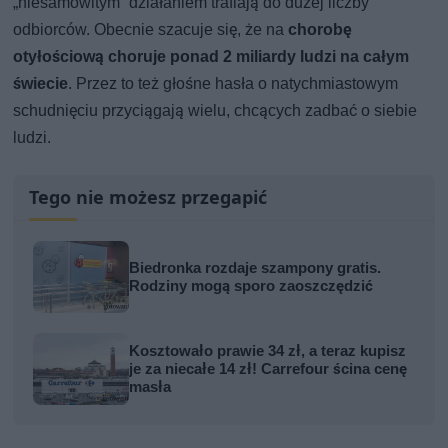
„niesamowitym” działaniem trafiają do dużej liczby
odbiorców. Obecnie szacuje się, że na
chorobę
otyłościową choruje ponad 2 miliardy ludzi na całym
świecie
. Przez to też głośne hasła o natychmiastowym
schudnięciu przyciągają wielu, chcących zadbać o siebie
ludzi.
Tego nie możesz przegapić
Biedronka rozdaje szampony gratis.
Rodziny mogą sporo zaoszczędzić
Kosztowało prawie 34 zł, a teraz kupisz
je za niecałe 14 zł! Carrefour ścina cenę
masła