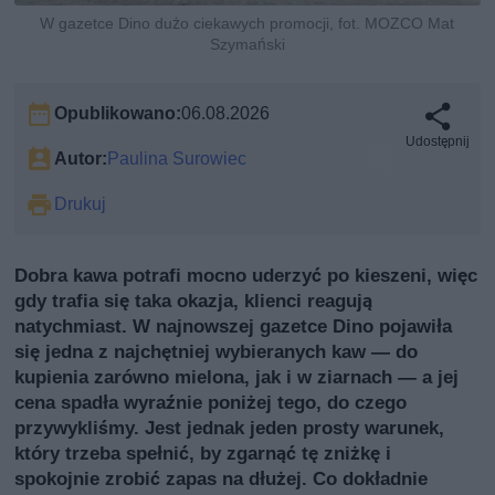
W gazetce Dino dużo ciekawych promocji, fot. MOZCO Mat
Szymański
Opublikowano:
06.08.2026
Udostępnij
Autor:
Paulina Surowiec
Drukuj
Dobra kawa potrafi mocno uderzyć po kieszeni, więc
gdy trafia się taka okazja, klienci reagują
natychmiast. W najnowszej gazetce Dino pojawiła
się jedna z najchętniej wybieranych kaw — do
kupienia zarówno mielona, jak i w ziarnach — a jej
cena spadła wyraźnie poniżej tego, do czego
przywykliśmy. Jest jednak jeden prosty warunek,
który trzeba spełnić, by zgarnąć tę zniżkę i
spokojnie zrobić zapas na dłużej. Co dokładnie