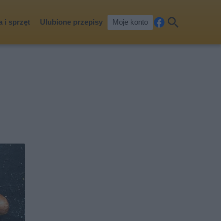
 i sprzęt
Ulubione przepisy
Moje konto
Fa
Szu
ceb
kaj
ook