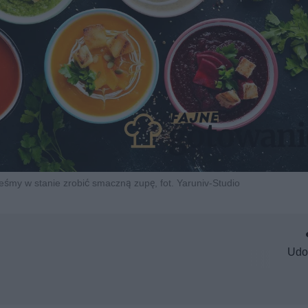
eśmy w stanie zrobić smaczną zupę, fot. Yaruniv-Studio
Udo