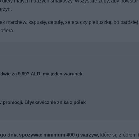
diety małych i dużych smakoszy. Wszystkie zupy, aby powstał 
arzyn.
z marchew, kapustę, cebulę, selera czy pietruszkę, bo bardziej
afiora.
dwie za 9,99? ALDI ma jeden warunek
 promocji. Błyskawicznie znika z półek
go dnia spożywać minimum 400 g warzyw
, które są źródłem 