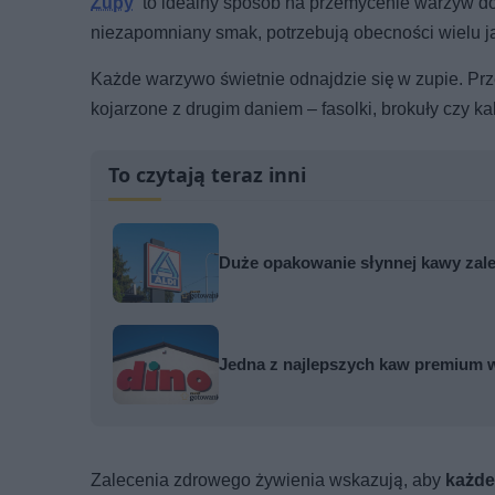
Zupy
to idealny sposób na przemycenie warzyw do 
niezapomniany smak, potrzebują obecności wielu j
Każde warzywo świetnie odnajdzie się w zupie. Prze
kojarzone z drugim daniem – fasolki, brokuły czy kal
To czytają teraz inni
Duże opakowanie słynnej kawy zale
Jedna z najlepszych kaw premium w
Zalecenia zdrowego żywienia wskazują, aby
każde