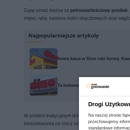
Zupę uznać można za
pełnowartościowy posiłek
,
mięso, ryby, nasiona roślin strączkowych oraz węgl
Najpopularniejsze artykuły
Nowa kawa w Dino robi furorę. Kaw
Ta kultowa kawa mocno potaniała. 
Drogi Użytkow
Na naszej stronie fa
W polskim tradycyjnym domu zupa
stanowi pierws
przechowujemy informa
biesiadowania na rzecz szybkiego, drugiego dania.
standardowe informac