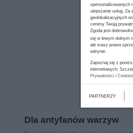
spersonalizowanych re
ulepszanie usług. Za
geolokalizacyjnych or
cenimy Twoją prywatno
Zgoda jest dobrowoln
się w lewym dolnym r
ale masz prawo sprzec
witrynie.
Zapoznaj się z poniż
internetowych. Szcze
Prywatności i Cookie
PARTNERZY
Dla antyfanów warzyw