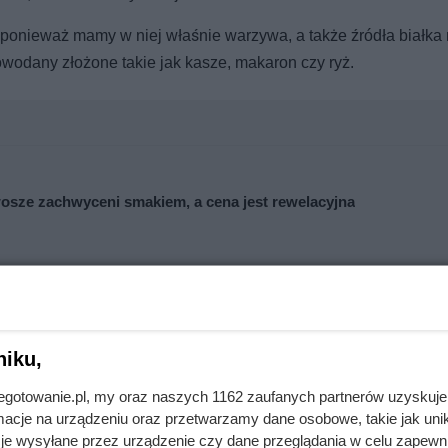
 ponieważ mamy w niej właśnie warzywa, a także źródła białka 
owodany złożone takie jak kasze, makaron czy ryż.
osze zachwyceni smakiem, a cena jest rewelacyjna
Klienci Dino biorą po dwa opakowania
niku,
jnegotowanie.pl, my oraz naszych 1162 zaufanych partnerów uzyskuje
ze danie obiadu
, jednak coraz częściej odchodzi się od takiego
cje na urządzeniu oraz przetwarzamy dane osobowe, takie jak unika
 Czy faktycznie to dobra zmiana?
je wysyłane przez urządzenie czy dane przeglądania w celu zapewn