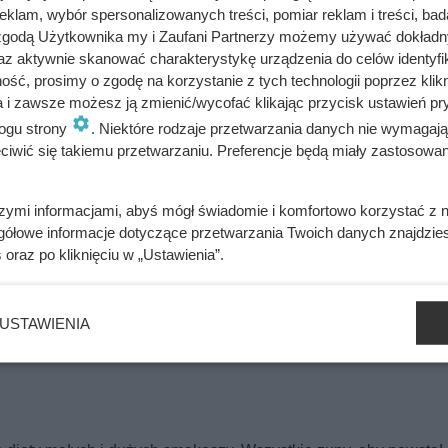
klam, wybór spersonalizowanych treści, pomiar reklam i treści, bad
 zgodą Użytkownika my i Zaufani Partnerzy możemy używać dokład
az aktywnie skanować charakterystykę urządzenia do celów identyfi
ść, prosimy o zgodę na korzystanie z tych technologii poprzez klikn
a i zawsze możesz ją zmienić/wycofać klikając przycisk ustawień pr
ogu strony
. Niektóre rodzaje przetwarzania danych nie wymagaj
iwić się takiemu przetwarzaniu. Preferencje będą miały zastosowania
szymi informacjami, abyś mógł świadomie i komfortowo korzystać z
gółowe informacje dotyczące przetwarzania Twoich danych znajdzi
s
oraz po kliknięciu w „Ustawienia”.
USTAWIENIA