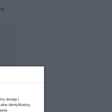
np.
my dostęp i
lne identyfikatory,
iania