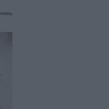
omidory,