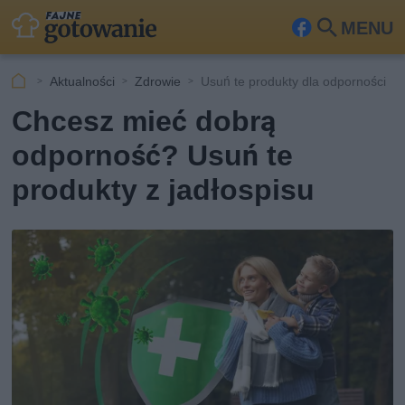
MENU
Fa
Szu
ceb
kaj
Aktualności
Zdrowie
Usuń te produkty dla odporności
ook
Chcesz mieć dobrą
odporność? Usuń te
produkty z jadłospisu