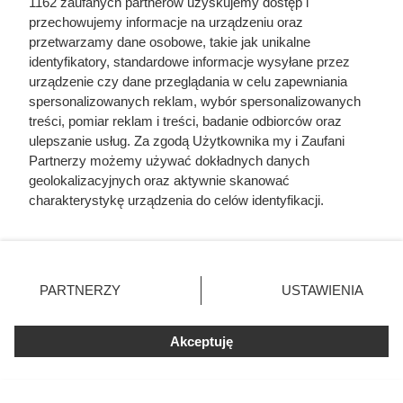
1162 zaufanych partnerów uzyskujemy dostęp i
przechowujemy informacje na urządzeniu oraz
Po 15 latach zdjęli fragment
przetwarzamy dane osobowe, takie jak unikalne
elewacji. To, co zastali pod
identyfikatory, standardowe informacje wysyłane przez
urządzenie czy dane przeglądania w celu zapewniania
styropianem, zaskoczyło nawet
spersonalizowanych reklam, wybór spersonalizowanych
wykonawcę
treści, pomiar reklam i treści, badanie odbiorców oraz
ulepszanie usług. Za zgodą Użytkownika my i Zaufani
Partnerzy możemy używać dokładnych danych
geolokalizacyjnych oraz aktywnie skanować
charakterystykę urządzenia do celów identyfikacji.
Ponieważ cenimy Twoją prywatność, prosimy o zgodę na
korzystanie z tych technologii poprzez kliknięcie
„Akceptuję”. Zgoda jest dobrowolna i zawsze możesz ją
zmienić/wycofać klikając przycisk ustawień prywatności
PARTNERZY
USTAWIENIA
znajdujący się w lewym dolnym rogu strony
. Niektóre
rodzaje przetwarzania danych nie wymagają zgody
Akceptuję
użytkownika, ale masz prawo sprzeciwić się takiemu
przetwarzaniu. Preferencje będą miały zastosowania tylko
na tej witrynie.