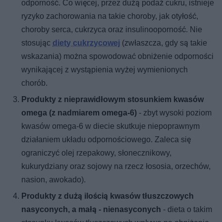
odporność. Co więcej, przez dużą podaż cukru, istnieje
ryzyko zachorowania na takie choroby, jak otyłość,
choroby serca, cukrzyca oraz insulinooporność. Nie
stosując
diety cukrzycowej
(zwłaszcza, gdy są takie
wskazania) można spowodować obniżenie odporności
wynikającej z wystąpienia wyżej wymienionych
chorób.
Produkty z nieprawidłowym stosunkiem kwasów
omega (z nadmiarem omega-6)
- zbyt wysoki poziom
kwasów omega-6 w diecie skutkuje niepoprawnym
działaniem układu odpornościowego. Zaleca się
ograniczyć olej rzepakowy, słonecznikowy,
kukurydziany oraz sojowy na rzecz łososia, orzechów,
nasion, awokado).
Produkty z dużą ilością kwasów tłuszczowych
nasyconych, a małą - nienasyconych
- dieta o takim