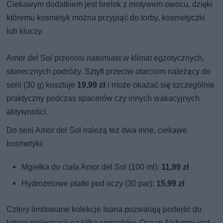
Ciekawym dodatkiem jest brelok z motywem owocu, dzięki
któremu kosmetyk można przypiąć do torby, kosmetyczki
lub kluczy.
Amor del Sol przenosi natomiast w klimat egzotycznych,
słonecznych podróży. Sztyft przeciw otarciom należący do
serii (30 g) kosztuje
19,99 zł
i może okazać się szczególnie
praktyczny podczas spacerów czy innych wakacyjnych
aktywności.
Do serii Amor del Sol należą też dwa inne, ciekawe
kosmetyki:
Mgiełka do ciała Amor del Sol (100 ml):
11,99 zł
Hydrożelowe płatki pod oczy (30 par):
15,99 zł
Cztery limitowane kolekcje Isana pozwalają podejść do
letniej pielęgnacji na kilka sposobów. Ocean Alchemy jest