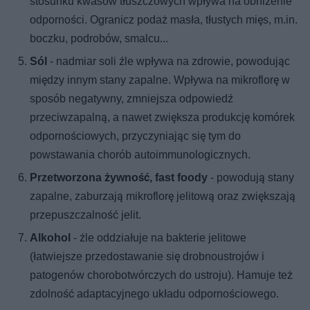
stosunku kwasów tłuszczowych wpływa na obniżenie
odporności. Ogranicz podaż masła, tłustych mięs, m.in.
boczku, podrobów, smalcu...
Sól
- nadmiar soli źle wpływa na zdrowie, powodując
między innym stany zapalne. Wpływa na mikroflorę w
sposób negatywny, zmniejsza odpowiedź
przeciwzapalną, a nawet zwiększa produkcję komórek
odpornościowych, przyczyniając się tym do
powstawania chorób autoimmunologicznych.
Przetworzona żywność, fast foody
- powodują stany
zapalne, zaburzają mikroflorę jelitową oraz zwiększają
przepuszczalność jelit.
Alkohol
- źle oddziałuje na bakterie jelitowe
(łatwiejsze przedostawanie się drobnoustrojów i
patogenów chorobotwórczych do ustroju). Hamuje też
zdolność adaptacyjnego układu odpornościowego.