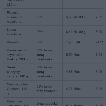
SM Mlekpol,
150 g
Pistacje
solone lub
25%
5,69 zł/100 g
7,59 z
niesolone
Łosoś
27%
6,49 zł/100 g
8,99 z
atlantycki
Borówki
27%
15,99 zł/kg
21,99 
Konserwa lub
29% taniej z
szyneczka,
kartą
5,59 zł/szt.
7,98 zł
Krakus, 300 g
Skarbonka
Serek
30% taniej z
puszysty,
kartą
4,85 zł/szt.
6,95 zł
Tartare, 140 g
Skarbonka
Ciastka Jeżyki,
31% taniej
Goplana, 140
4,75 zł/szt.
6,98 zł
przy zakupie 2
g
Kabanosy
Drugi produkt
klasyczne, 300
9,74 zł/opak.
12,99 