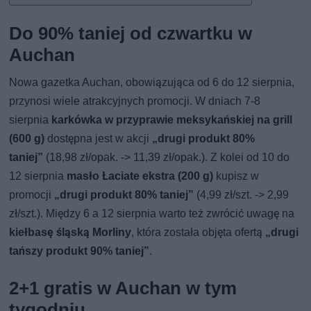
Do 90% taniej od czwartku w
Auchan
Nowa gazetka Auchan, obowiązująca od 6 do 12 sierpnia,
przynosi wiele atrakcyjnych promocji. W dniach 7-8
sierpnia
karkówka w przyprawie meksykańskiej na grill
(600 g)
dostępna jest w akcji
„drugi produkt 80%
taniej”
(18,98 zł/opak. -> 11,39 zł/opak.). Z kolei od 10 do
12 sierpnia
masło Łaciate ekstra (200 g)
kupisz w
promocji
„drugi produkt 80% taniej”
(4,99 zł/szt. -> 2,99
zł/szt.). Między 6 a 12 sierpnia warto też zwrócić uwagę na
kiełbasę śląską Morliny
, która została objęta ofertą
„drugi
tańszy produkt 90% taniej”
.
2+1 gratis w Auchan w tym
tygodniu