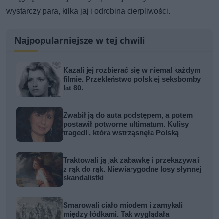
wystarczy para, kilka jaj i odrobina cierpliwości.
Najpopularniejsze w tej chwili
Kazali jej rozbierać się w niemal każdym
filmie. Przekleństwo polskiej seksbomby
lat 80.
Zwabił ją do auta podstępem, a potem
postawił potworne ultimatum. Kulisy
tragedii, która wstrząsnęła Polską
Traktowali ją jak zabawkę i przekazywali
z rąk do rąk. Niewiarygodne losy słynnej
skandalistki
Smarowali ciało miodem i zamykali
między łódkami. Tak wyglądała