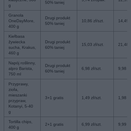
50% taniej
g
Granola
Drugi produkt
OneDayMore,
10,86 zł/szt.
14,49 z
50% taniej
400 g
Kiełbasa
żywiecka
Drugi produkt
15,03 zł/szt.
21,48 z
sucha, Krakus,
60% taniej
460 g
Napój roślinny,
Drugi produkt
alpro Barista,
6,98 zł/szt.
9,98 zł
60% taniej
750 ml
Przyprawy,
zioła,
mieszanki
3+1 gratis
1,49 zł/szt.
1,98 zł
przypraw,
Kotanyi, 5-40
g
Tortilla chips,
2+1 gratis
6,99 zł/szt.
9,99 zł
400 g