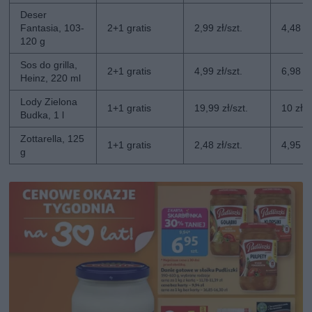
Deser
Fantasia, 103-
2+1 gratis
2,99 zł/szt.
4,48 zł
120 g
Sos do grilla,
2+1 gratis
4,99 zł/szt.
6,98 zł
Heinz, 220 ml
Lody Zielona
1+1 gratis
19,99 zł/szt.
10 zł/s
Budka, 1 l
Zottarella, 125
1+1 gratis
2,48 zł/szt.
4,95 zł
g