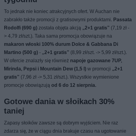
To jednak nie koniec atrakcyjnych ofert. W Auchan nie
zabrakło także promocji z gratisowymi produktami.
Passata
Rodolfi (690 g)
została objęta akcją
„2+1 gratis”
(7,19 zł -
> 4,79 zł/szt.). Taka sama promocja obowiązuje na
makaron włoski 100% durum Dolce & Gabbana Di
Martino (500 g)
-
„2+1 gratis”
(8,99 zł/szt. -> 5,99 zł/szt.).
W ofercie znalazły się również
napoje gazowane 7UP,
Mirinda, Pepsi i Mountain Dew (1,5 l)
w promocji
„2+1
gratis”
(7,96 zł -> 5,31 zł/szt.). Wszystkie wymienione
promocje obowiązują
od 6 do 12 sierpnia.
Gotowe dania w słoikach 30%
taniej
Zapasy słoików zawsze są dobrym wyjściem. Nie raz
zdarza się, że w ciągu dnia brakuje czasu na ugotowanie