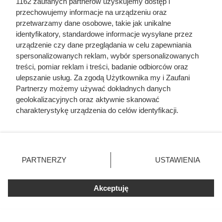
1162 zaufanych partnerów uzyskujemy dostęp i
przechowujemy informacje na urządzeniu oraz
przetwarzamy dane osobowe, takie jak unikalne
identyfikatory, standardowe informacje wysyłane przez
urządzenie czy dane przeglądania w celu zapewniania
spersonalizowanych reklam, wybór spersonalizowanych
treści, pomiar reklam i treści, badanie odbiorców oraz
ulepszanie usług. Za zgodą Użytkownika my i Zaufani
Partnerzy możemy używać dokładnych danych
geolokalizacyjnych oraz aktywnie skanować
charakterystykę urządzenia do celów identyfikacji.
Ponieważ cenimy Twoją prywatność, prosimy o zgodę na
korzystanie z tych technologii poprzez kliknięcie
„Akceptuję”. Zgoda jest dobrowolna i zawsze możesz ją
zmienić/wycofać klikając przycisk ustawień prywatności
PARTNERZY
USTAWIENIA
znajdujący się w lewym dolnym rogu strony
. Niektóre
Czytaj także:
rodzaje przetwarzania danych nie wymagają zgody
Akceptuję
użytkownika, ale masz prawo sprzeciwić się takiemu
Wrzucasz do słoja 25 ziaren kawy i cytryny.
przetwarzaniu. Preferencje będą miały zastosowania tylko
Niezwykły dodatek całkowicie zmienia smak
na tej witrynie.
nalewki