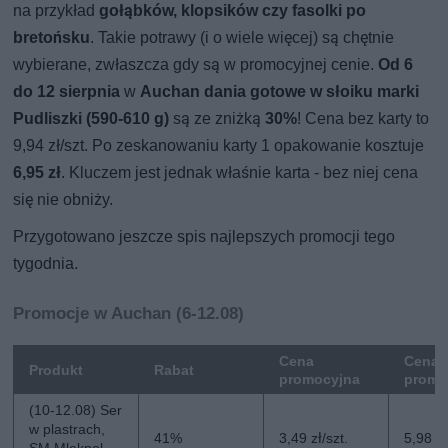
na przykład
gołąbków, klopsików czy fasolki po
bretońsku
. Takie potrawy (i o wiele więcej) są chętnie
wybierane, zwłaszcza gdy są w promocyjnej cenie.
Od 6
do 12 sierpnia
w
Auchan dania gotowe w słoiku marki
Pudliszki (590-610 g)
są ze zniżką
30%
! Cena bez karty to
9,94 zł/szt. Po zeskanowaniu karty 1 opakowanie kosztuje
6,95 zł
. Kluczem jest jednak właśnie karta - bez niej cena
się nie obniży.
Przygotowano jeszcze spis najlepszych promocji tego
tygodnia.
Promocje w Auchan (6-12.08)
Cena
Cena 
Produkt
Rabat
promocyjna
promo
(10-12.08) Ser
w plastrach,
41%
3,49 zł/szt.
5,98 zł