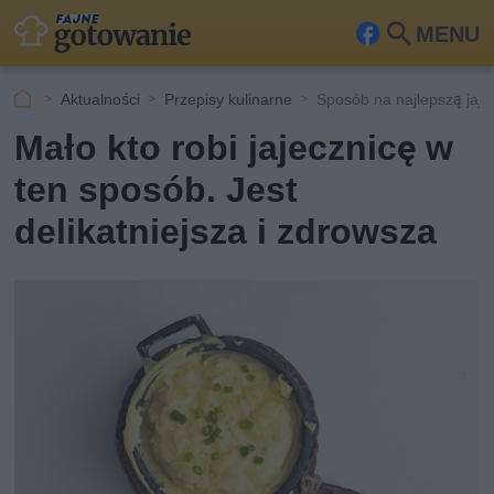
MENU
Fa
Szu
ceb
kaj
Aktualności
Przepisy kulinarne
Sposób na najlepszą jaje
ook
Mało kto robi jajecznicę w
ten sposób. Jest
delikatniejsza i zdrowsza