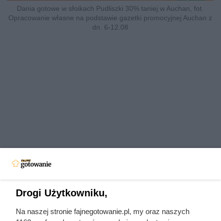
Dania gotowe w słoikach Pudliszki 30% taniej w Auchan, fot.
Opracowanie własne na podstawie gazetki promocyjnej Auchan z
dn. 6-12.08
Drogi Użytkowniku,
Na naszej stronie fajnegotowanie.pl, my oraz naszych