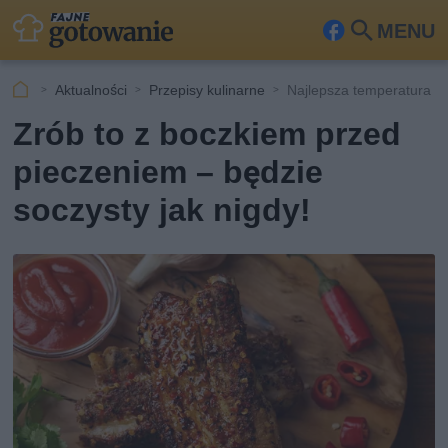
MENU
Fa
Szu
ceb
kaj
Aktualności
Przepisy kulinarne
Najlepsza temperatura d
ook
Zrób to z boczkiem przed
pieczeniem – będzie
soczysty jak nigdy!