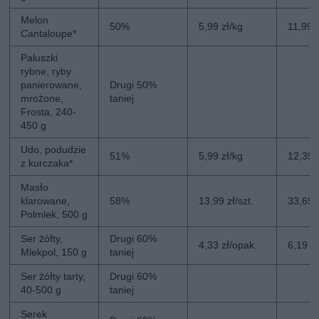
Melon
50%
5,99 zł/kg
11,99 
Cantaloupe*
Paluszki
rybne, ryby
panierowane,
Drugi 50%
mrożone,
taniej
Frosta, 240-
450 g
Udo, podudzie
51%
5,99 zł/kg
12,39 
z kurczaka*
Masło
klarowane,
58%
13,99 zł/szt.
33,69 z
Polmlek, 500 g
Ser żółty,
Drugi 60%
4,33 zł/opak.
6,19 z
Mlekpol, 150 g
taniej
Ser żółty tarty,
Drugi 60%
40-500 g
taniej
Serek