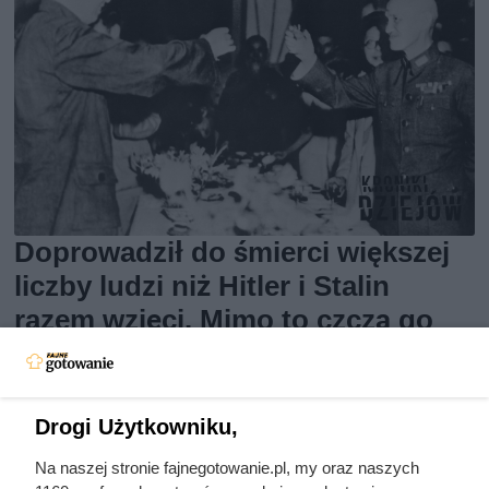
Doprowadził do śmierci większej
liczby ludzi niż Hitler i Stalin
razem wzięci. Mimo to czczą go
jako bohatera
Drogi Użytkowniku,
Na naszej stronie fajnegotowanie.pl, my oraz naszych