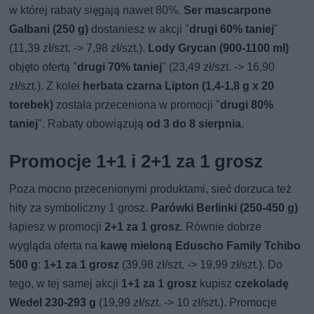
w której rabaty sięgają nawet 80%.
Ser mascarpone
Galbani (250 g)
dostaniesz w akcji "
drugi 60% taniej
"
(11,39 zł/szt. -> 7,98 zł/szt.).
Lody Grycan (900-1100 ml)
objęto ofertą "
drugi 70% taniej
" (23,49 zł/szt. -> 16,90
zł/szt.). Z kolei
herbata czarna Lipton (1,4-1,8 g x 20
torebek)
została przeceniona w promocji "
drugi 80%
taniej
". Rabaty obowiązują
od 3 do 8 sierpnia
.
Promocje 1+1 i 2+1 za 1 grosz
Poza mocno przecenionymi produktami, sieć dorzuca też
hity za symboliczny 1 grosz.
Parówki Berlinki (250-450 g)
łapiesz w promocji
2+1 za 1 grosz
. Równie dobrze
wygląda oferta na
kawę mieloną Eduscho Family Tchibo
500 g
:
1+1 za 1 grosz
(39,98 zł/szt. -> 19,99 zł/szt.). Do
tego, w tej samej akcji
1+1 za 1 grosz
kupisz
czekoladę
Wedel 230-293 g
(19,99 zł/szt. -> 10 zł/szt.). Promocje