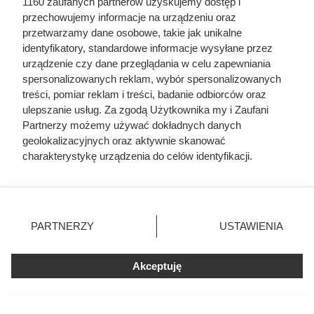
1160 zaufanych partnerów uzyskujemy dostęp i
przechowujemy informacje na urządzeniu oraz
przetwarzamy dane osobowe, takie jak unikalne
identyfikatory, standardowe informacje wysyłane przez
urządzenie czy dane przeglądania w celu zapewniania
spersonalizowanych reklam, wybór spersonalizowanych
treści, pomiar reklam i treści, badanie odbiorców oraz
ulepszanie usług. Za zgodą Użytkownika my i Zaufani
Partnerzy możemy używać dokładnych danych
geolokalizacyjnych oraz aktywnie skanować
Dziennikarze ujawnili
charakterystykę urządzenia do celów identyfikacji.
pochodzenie mięsa z Dino. Klienci
Ponieważ cenimy Twoją prywatność, prosimy o zgodę na
korzystanie z tych technologii poprzez kliknięcie
zaskoczeni
„Akceptuję”. Zgoda jest dobrowolna i zawsze możesz ją
zmienić/wycofać klikając przycisk ustawień prywatności
PARTNERZY
USTAWIENIA
znajdujący się w lewym dolnym rogu strony
. Niektóre
rodzaje przetwarzania danych nie wymagają zgody
Akceptuję
użytkownika, ale masz prawo sprzeciwić się takiemu
przetwarzaniu. Preferencje będą miały zastosowania tylko
na tej witrynie.