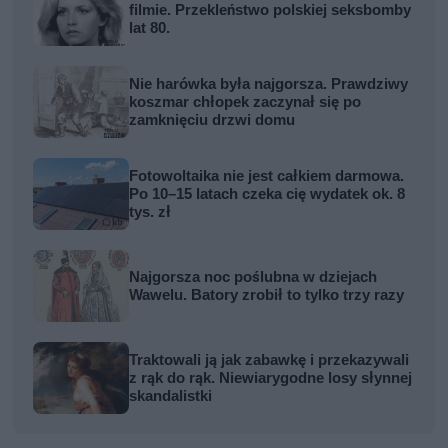
filmie. Przekleństwo polskiej seksbomby
lat 80.
Nie harówka była najgorsza. Prawdziwy
koszmar chłopek zaczynał się po
zamknięciu drzwi domu
Fotowoltaika nie jest całkiem darmowa.
Po 10–15 latach czeka cię wydatek ok. 8
tys. zł
Najgorsza noc poślubna w dziejach
Wawelu. Batory zrobił to tylko trzy razy
Traktowali ją jak zabawkę i przekazywali
z rąk do rąk. Niewiarygodne losy słynnej
skandalistki