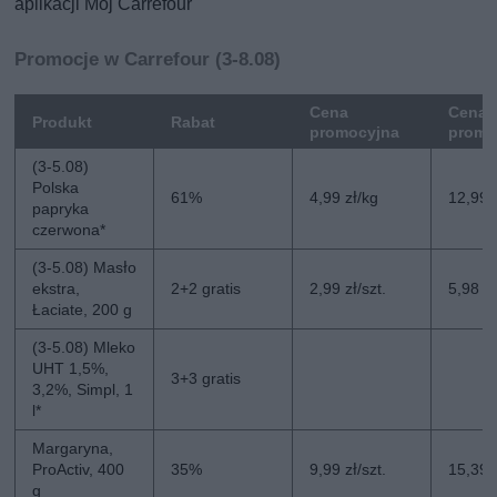
aplikacji Mój Carrefour
Promocje w Carrefour (3-8.08)
Cena
Cena 
Produkt
Rabat
promocyjna
promo
(3-5.08)
Polska
61%
4,99 zł/kg
12,99 
papryka
czerwona*
(3-5.08) Masło
ekstra,
2+2 gratis
2,99 zł/szt.
5,98 zł
Łaciate, 200 g
(3-5.08) Mleko
UHT 1,5%,
3+3 gratis
3,2%, Simpl, 1
l*
Margaryna,
ProActiv, 400
35%
9,99 zł/szt.
15,39 z
g