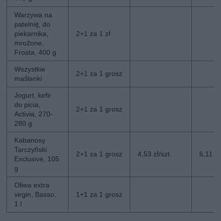
Warzywa na
patelnię, do
piekarnika,
2+1 za 1 zł
mrożone,
Frosta, 400 g
Wszystkie
2+1 za 1 grosz
maślanki
Jogurt, kefir
do picia,
2+1 za 1 grosz
Activia, 270-
280 g
Kabanosy
Tarczyński
2+1 za 1 grosz
4,53 zł/szt.
6,11 zł
Exclusive, 105
g
Oliwa extra
virgin, Basso,
1+1 za 1 grosz
1 l