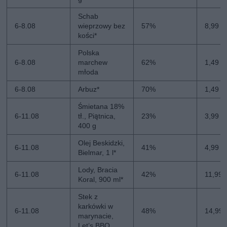
Schab
6-8.08
wieprzowy bez
57%
8,99 zł
kości*
Polska
6-8.08
marchew
62%
1,49 zł
młoda
6-8.08
Arbuz*
70%
1,49 zł
Śmietana 18%
6-11.08
tł., Piątnica,
23%
3,99 zł
400 g
Olej Beskidzki,
6-11.08
41%
4,99 zł
Bielmar, 1 l*
Lody, Bracia
6-11.08
42%
11,99 
Koral, 900 ml*
Stek z
karkówki w
6-11.08
48%
14,99 
marynacie,
Let’s BBQ