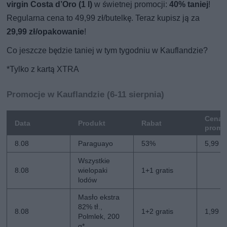
virgin Costa d’Oro (1 l)
w świetnej promocji:
40% taniej
!
Regularna cena to 49,99 zł/butelkę. Teraz kupisz ją za
29,99 zł/opakowanie
!
Co jeszcze będzie taniej w tym tygodniu w Kauflandzie?
*Tylko z kartą XTRA
Promocje w Kauflandzie (6-11 sierpnia)
Cena
Data
Produkt
Rabat
promo
8.08
Paraguayo
53%
5,99 zł
Wszystkie
8.08
wielopaki
1+1 gratis
lodów
Masło ekstra
82% tł.,
8.08
1+2 gratis
1,99 zł
Polmlek, 200
g*