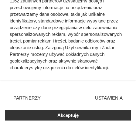
1162 zaufanych partnerów uzyskujemy dostęp i
jako bohatera
przechowujemy informacje na urządzeniu oraz
przetwarzamy dane osobowe, takie jak unikalne
identyfikatory, standardowe informacje wysyłane przez
urządzenie czy dane przeglądania w celu zapewniania
spersonalizowanych reklam, wybór spersonalizowanych
treści, pomiar reklam i treści, badanie odbiorców oraz
ulepszanie usług. Za zgodą Użytkownika my i Zaufani
Partnerzy możemy używać dokładnych danych
geolokalizacyjnych oraz aktywnie skanować
charakterystykę urządzenia do celów identyfikacji.
Ponieważ cenimy Twoją prywatność, prosimy o zgodę na
korzystanie z tych technologii poprzez kliknięcie
„Akceptuję”. Zgoda jest dobrowolna i zawsze możesz ją
zmienić/wycofać klikając przycisk ustawień prywatności
PARTNERZY
USTAWIENIA
znajdujący się w lewym dolnym rogu strony
. Niektóre
Dziennikarze ujawnili
rodzaje przetwarzania danych nie wymagają zgody
Akceptuję
użytkownika, ale masz prawo sprzeciwić się takiemu
pochodzenie mięsa z Dino. Klienci
przetwarzaniu. Preferencje będą miały zastosowania tylko
zaskoczeni
na tej witrynie.