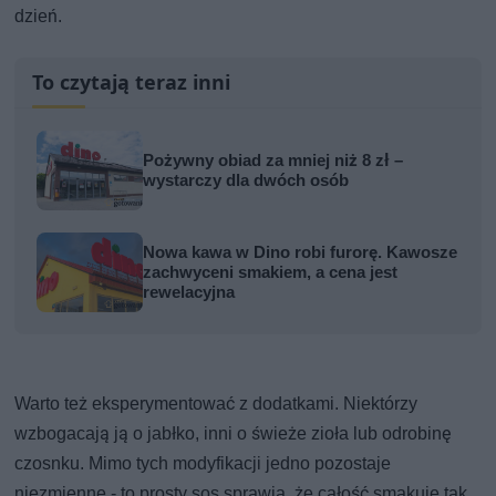
dzień.
To czytają teraz inni
Pożywny obiad za mniej niż 8 zł –
wystarczy dla dwóch osób
Nowa kawa w Dino robi furorę. Kawosze
zachwyceni smakiem, a cena jest
rewelacyjna
Warto też eksperymentować z dodatkami. Niektórzy
wzbogacają ją o jabłko, inni o świeże zioła lub odrobinę
czosnku. Mimo tych modyfikacji jedno pozostaje
niezmienne - to prosty sos sprawia, że całość smakuje tak