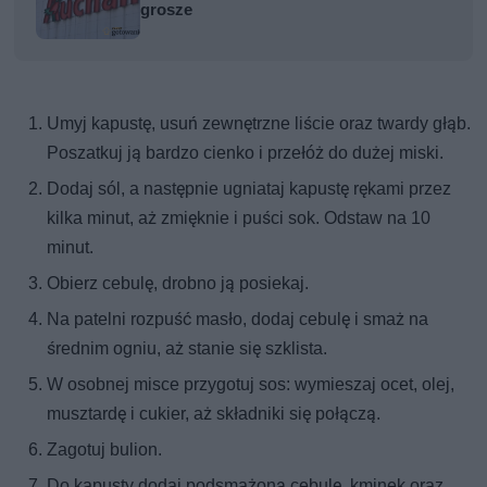
grosze
Umyj kapustę, usuń zewnętrzne liście oraz twardy głąb.
Poszatkuj ją bardzo cienko i przełóż do dużej miski.
Dodaj sól, a następnie ugniataj kapustę rękami przez
kilka minut, aż zmięknie i puści sok. Odstaw na 10
minut.
Obierz cebulę, drobno ją posiekaj.
Na patelni rozpuść masło, dodaj cebulę i smaż na
średnim ogniu, aż stanie się szklista.
W osobnej misce przygotuj sos: wymieszaj ocet, olej,
musztardę i cukier, aż składniki się połączą.
Zagotuj bulion.
Do kapusty dodaj podsmażoną cebulę, kminek oraz