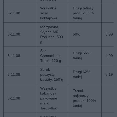
Wszystkie
Drugi tańszy
6-11.08
sosy
produkt 50%
koktajlowe
taniej
Margaryna,
Słynne MR
6-11.08
50%
3,99 z
Roślinne, 500
g
Ser
Drugi 56%
6-11.08
Camembert,
4,99 zł
taniej
Turek, 120 g
Serek
Drugi 62%
6-11.08
puszysty,
3,19 zł
taniej
Łaciaty, 150 g
Wszystkie
Trzeci
kabanosy
najtańszy
6-11.08
pakowane
produkt 100%
marki
taniej
Tarczyński