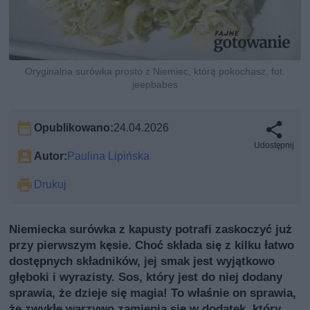
Oryginalna surówka prosto z Niemiec, którą pokochasz, fot.
jeepbabes
Opublikowano:
24.04.2026
Udostępnij
Autor:
Paulina Lipińska
Drukuj
Niemiecka surówka z kapusty potrafi zaskoczyć już
przy pierwszym kęsie. Choć składa się z kilku łatwo
dostępnych składników, jej smak jest wyjątkowo
głęboki i wyrazisty. Sos, który jest do niej dodany
sprawia, że dzieje się magia! To właśnie on sprawia,
że zwykłe warzywo zamienia się w dodatek, który