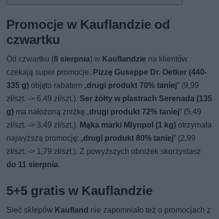
Promocje w Kauflandzie od
czwartku
Od czwartku (
6 sierpnia
) w
Kauflandzie
na klientów
czekają super promocje.
Pizzę Guseppe Dr. Oetker (440-
335 g)
objęto rabatem „
drugi produkt 70% taniej
” (9,99
zł/szt. -> 6.49 zł/szt.).
Ser żółty w plastrach Serenada (135
g)
ma nałożoną zniżkę „
drugi produkt 72% taniej
” (5,49
zł/szt. -> 3,49 zł/szt.).
Mąka marki Młynpol (1 kg)
otrzymała
najwyższą promocję: „
drugi produkt 80% taniej
” (2,99
zł/szt. -> 1,79 zł/szt.). Z powyższych obniżek skorzystasz
do 11 sierpnia
.
5+5 gratis w Kauflandzie
Sieć sklepów
Kaufland
nie zapomniało też o promocjach z