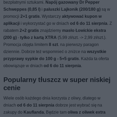
bezpłatnymi sztukami.
Napój gazowany Dr Pepper
Schweppes (0,85 l)
i
paluszki Lajkonik (200/180 g)
są w
promocji
2+1 gratis
. Wystarczy
aktywować kupon w
aplikacji
i wykorzystać go w dniach
od 6 do 11 sierpnia
. Z
rabatem
2+2 gratis
znajdziemy
masło Łowickie ekstra
(200 g)
-
tylko z kartą XTRA
(5,99 zł/szt. -> 2,99 zł/szt.).
Promocja objęta limitem
8 szt
. na pierwszy paragon
dziennie. Dobrze też wspomnieć o zniżce na
wszystkie
przyprawy sypkie do 100 g - 5+5 gratis
. Każda ta oferta
obowiązuje w dniach
od 6 do 11 sierpnia
.
Popularny tłuszcz w super niskiej
cenie
Wiele osób każdego dnia korzysta z oliwy, dlatego w
dniach
od 6 do 11 sierpnia
dobrze jest wybrać się na
zakupy do
Kauflanda.
Będzie tam
oliwa z oliwek extra