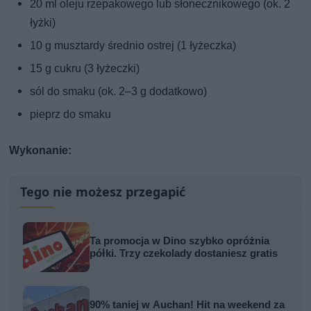
20 ml oleju rzepakowego lub słonecznikowego (ok. 2
łyżki)
10 g musztardy średnio ostrej (1 łyżeczka)
15 g cukru (3 łyżeczki)
sól do smaku (ok. 2–3 g dodatkowo)
pieprz do smaku
Wykonanie:
Tego nie możesz przegapić
Ta promocja w Dino szybko opróżnia
półki. Trzy czekolady dostaniesz gratis
90% taniej w Auchan! Hit na weekend za