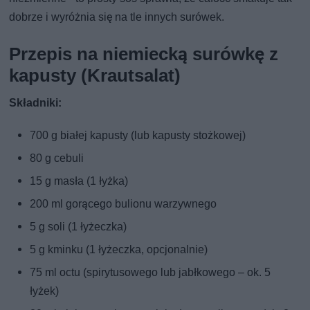
dobrze i wyróżnia się na tle innych surówek.
Przepis na niemiecką surówkę z
kapusty (Krautsalat)
Składniki:
700 g białej kapusty (lub kapusty stożkowej)
80 g cebuli
15 g masła (1 łyżka)
200 ml gorącego bulionu warzywnego
5 g soli (1 łyżeczka)
5 g kminku (1 łyżeczka, opcjonalnie)
75 ml octu (spirytusowego lub jabłkowego – ok. 5
łyżek)