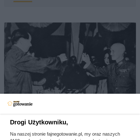
Doprowadził do śmierci większej
Drogi Użytkowniku,
liczby ludzi niż Hitler i Stalin
Na naszej stronie fajnegotowanie.pl, my oraz naszych
razem wzięci. Mimo to czczą go