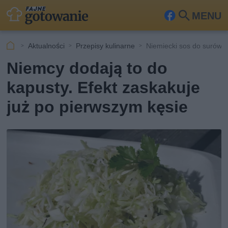
MENU
Fa
Szu
ceb
kaj
Aktualności
Przepisy kulinarne
Niemiecki sos do surówki
ook
Niemcy dodają to do
kapusty. Efekt zaskakuje
już po pierwszym kęsie