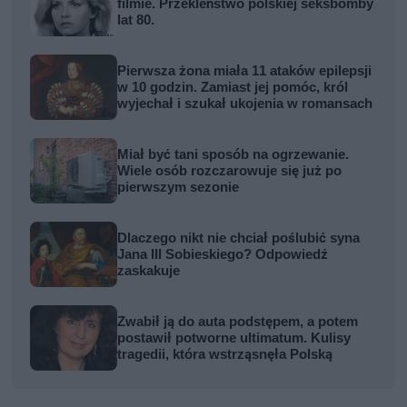
filmie. Przekleństwo polskiej seksbomby
lat 80.
Pierwsza żona miała 11 ataków epilepsji
w 10 godzin. Zamiast jej pomóc, król
wyjechał i szukał ukojenia w romansach
Miał być tani sposób na ogrzewanie.
Wiele osób rozczarowuje się już po
pierwszym sezonie
Dlaczego nikt nie chciał poślubić syna
Jana III Sobieskiego? Odpowiedź
zaskakuje
Zwabił ją do auta podstępem, a potem
postawił potworne ultimatum. Kulisy
tragedii, która wstrząsnęła Polską