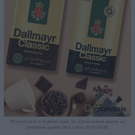
W promocji m.in. kultowa kawa, fot. Opracowanie własne na
podstawie gazetki Dino z dnia 29.07-04.08