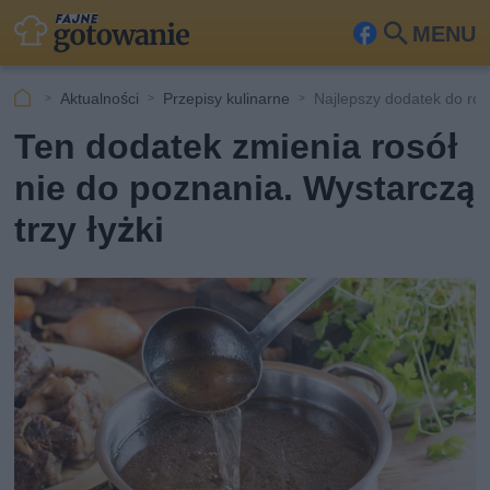
MENU
Fa
Szu
ceb
kaj
Aktualności
Przepisy kulinarne
Najlepszy dodatek do ros
ook
Ten dodatek zmienia rosół
nie do poznania. Wystarczą
trzy łyżki