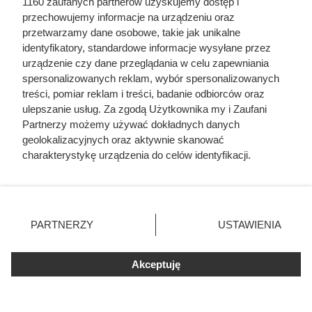
1160 zaufanych partnerów uzyskujemy dostęp i
liczby ludzi niż Hitler i Stalin
przechowujemy informacje na urządzeniu oraz
razem wzięci. Mimo to czczą go
przetwarzamy dane osobowe, takie jak unikalne
jako bohatera
identyfikatory, standardowe informacje wysyłane przez
urządzenie czy dane przeglądania w celu zapewniania
spersonalizowanych reklam, wybór spersonalizowanych
treści, pomiar reklam i treści, badanie odbiorców oraz
ulepszanie usług. Za zgodą Użytkownika my i Zaufani
Partnerzy możemy używać dokładnych danych
geolokalizacyjnych oraz aktywnie skanować
charakterystykę urządzenia do celów identyfikacji.
Ponieważ cenimy Twoją prywatność, prosimy o zgodę na
korzystanie z tych technologii poprzez kliknięcie
„Akceptuję”. Zgoda jest dobrowolna i zawsze możesz ją
zmienić/wycofać klikając przycisk ustawień prywatności
PARTNERZY
USTAWIENIA
znajdujący się w lewym dolnym rogu strony
. Niektóre
rodzaje przetwarzania danych nie wymagają zgody
Akceptuję
użytkownika, ale masz prawo sprzeciwić się takiemu
przetwarzaniu. Preferencje będą miały zastosowania tylko
Dziennikarze ujawnili
na tej witrynie.
pochodzenie mięsa z Dino. Klienci