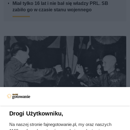
Miał tylko 16 lat i nie bał się władzy PRL. SB
zabiło go w czasie stanu wojennego
Drogi Użytkowniku,
Doprowadził do śmierci większej
Na naszej stronie fajnegotowanie.pl, my oraz naszych