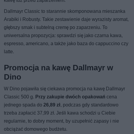
kawę tuż przed zaparzeniem.
Dallmayr Classic to starannie skomponowana mieszanka
Arabiki i Robusty. Takie zestawienie daje wyrazisty aromat,
głębszy smak i subtelną cremę po zaparzeniu. To
uniwersalna propozycja: sprawdzi się jako czarna kawa,
espresso, americano, a także jako baza do cappuccino czy
latte.
Promocja na kawę Dallmayr w
Dino
W Dino pojawiła się ciekawa promocja na kawę Dallmayr
Classic 500 g.
Przy zakupie dwóch opakowań
cena
jednego spada do
26,89 zł
, podczas gdy standardowo
trzeba zapłacić 37,99 zł. Jeśli kawa schodzi u Ciebie
regularnie, to dobry moment, by uzupełnić zapasy i nie
obciążać domowego budżetu.