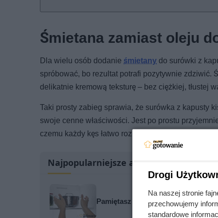
Śmietana zamiast oleju d
Dla wielu osób dodanie
śmietany
do surówki z kap
spróbować, bo rezultat potrafi pozytywnie zdziwić. 
delikatnie kremową teksturę – bez ciężkiej, tłustej w
Taki prosty zabieg sprawia, że surówka z kapusty 
swoje cenne właściwości. Jest po prostu przyjemniej
czemu każdy kęs łatwo rozpływa się w ustach.
Najpopularniejsze artykuły
Drogi Użytkow
Na naszej stronie fa
Pamiętasz ją z wakacji u babci? Od
przechowujemy informa
standardowe informac