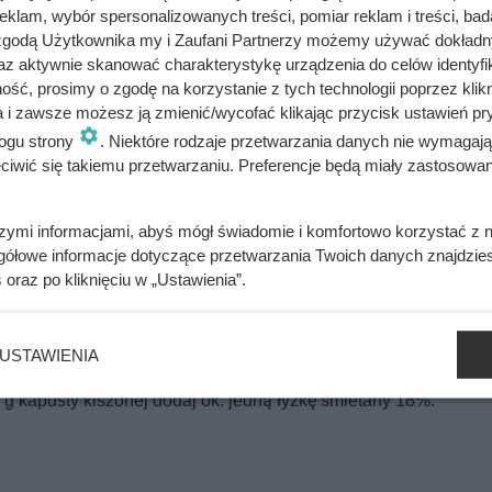
klam, wybór spersonalizowanych treści, pomiar reklam i treści, bad
 zgodą Użytkownika my i Zaufani Partnerzy możemy używać dokład
 co po kilku godzinach stało się z jej poziomem cukru i apetyt
az aktywnie skanować charakterystykę urządzenia do celów identyfi
ść, prosimy o zgodę na korzystanie z tych technologii poprzez klikn
a i zawsze możesz ją zmienić/wycofać klikając przycisk ustawień pr
ogu strony
. Niektóre rodzaje przetwarzania danych nie wymagaj
iwić się takiemu przetwarzaniu. Preferencje będą miały zastosowania
datkami, które najczęściej trafiają do takich surówek:
szymi informacjami, abyś mógł świadomie i komfortowo korzystać z
gółowe informacje dotyczące przetwarzania Twoich danych znajdzi
s
oraz po kliknięciu w „Ustawienia”.
USTAWIENIA
e wyjątkowo kremową konsystencję. W praktyce wystarczy w trad
 g kapusty kiszonej dodaj ok. jedną łyżkę śmietany 18%.