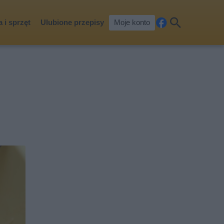
 i sprzęt
Ulubione przepisy
Moje konto
Fa
Szu
ceb
kaj
ook