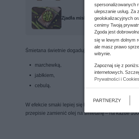
spersonalizowanych re
ulepszanie usług. Za
Zjadła miskę ugotowanego bobu. Oto
geolokalizacyjnych or
cenimy Twoją prywatno
Zgoda jest dobrowoln
się w lewym dolnym r
ale masz prawo sprzec
Śmietana świetnie dogaduje się też z klasycznymi do
witrynie.
marchewką,
Zapoznaj się z poniż
internetowych. Szcze
jabłkiem,
Prywatności i Cookie
cebulą.
PARTNERZY
W efekcie smaki lepiej się łączą, a całość zyskuj
przepisie zamienić olej na śmietanę – na każde 100