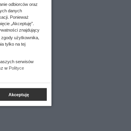
anie odbiorców oraz
nych danych
em
kacji. Ponieważ
ięcie „Akceptuję”.
ywatności znajdujący
ą zgody użytkownika,
 tylko na tej
 naszych serwisów
esz w
Polityce
Akceptuję
ycyjnym