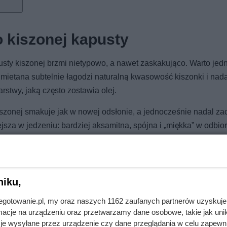
o kiszonej kapusty
usty kiszonej brzmi nietypowo, a nawet zaskakująco. Warto jed
Śmietana subtelnie łagodzi naturalną kwasowość kiszonki i nada
arstwy, jaką często zostawia olej.
kiszonej smakuje jak w nowej odsłonie, a jednocześnie nadal z
sza w jedzeniu: bardziej aksamitna, spójna i „miękka” w odbior
niku,
jnegotowanie.pl, my oraz naszych 1162 zaufanych partnerów uzyskuje
 strony dietetycznej to jeden z najgorszych obiadów
cje na urządzeniu oraz przetwarzamy dane osobowe, takie jak unika
je wysyłane przez urządzenie czy dane przeglądania w celu zapewn