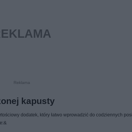
zonej kapusty
artościowy dodatek, który łatwo wprowadzić do codziennych pos
że:&