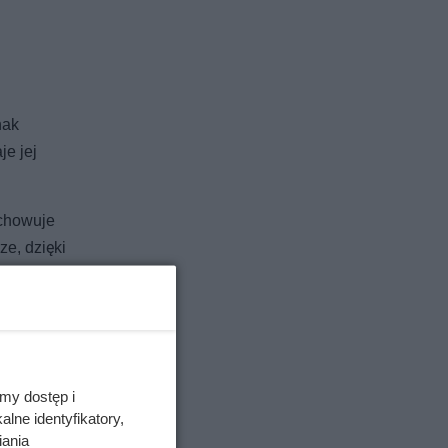
nak
je jej
achowuje
ze, dzięki
my dostęp i
lne identyfikatory,
iania