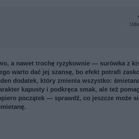
Udo
owo, a nawet trochę ryzykownie — surówka z ki
ego warto dać jej szansę, bo efekt potrafi zask
eden dodatek, który zmienia wszystko: śmietan
charakter kapusty i podkręca smak, ale też poma
 dopiero początek — sprawdź, co jeszcze może s
śmietanę.