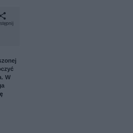
stępnij
szonej
oczyć
a. W
ga
ię