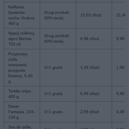
Kiełbasa
żywiecka
Drugi produkt
15,03 zł/szt.
21,48 z
sucha, Krakus,
60% taniej
460 g
Napój roślinny,
Drugi produkt
alpro Barista,
6,98 zł/szt.
9,98 zł
60% taniej
750 ml
Przyprawy,
zioła,
mieszanki
3+1 gratis
1,49 zł/szt.
1,98 zł
przypraw,
Kotanyi, 5-40
g
Tortilla chips,
2+1 gratis
6,99 zł/szt.
9,99 zł
400 g
Deser
Fantasia, 103-
2+1 gratis
2,99 zł/szt.
4,48 zł
120 g
Sos do grilla,