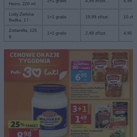
2+1 gratis
4,99 zł/szt.
6,98 zł
Heinz, 220 ml
Lody Zielona
1+1 gratis
19,99 zł/szt.
10 zł/s
Budka, 1 l
Zottarella, 125
1+1 gratis
2,48 zł/szt.
4,95 zł
g