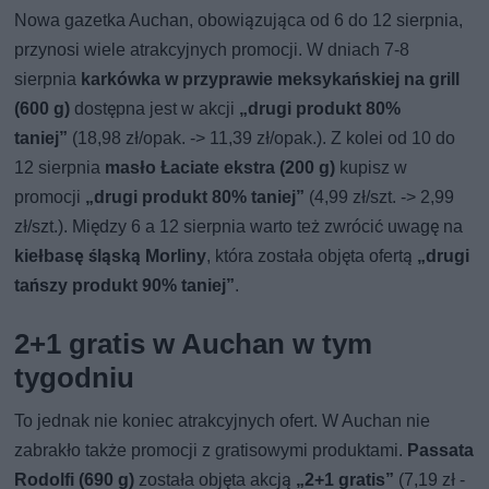
Nowa gazetka Auchan, obowiązująca od 6 do 12 sierpnia,
przynosi wiele atrakcyjnych promocji. W dniach 7-8
sierpnia
karkówka w przyprawie meksykańskiej na grill
(600 g)
dostępna jest w akcji
„drugi produkt 80%
taniej”
(18,98 zł/opak. -> 11,39 zł/opak.). Z kolei od 10 do
12 sierpnia
masło Łaciate ekstra (200 g)
kupisz w
promocji
„drugi produkt 80% taniej”
(4,99 zł/szt. -> 2,99
zł/szt.). Między 6 a 12 sierpnia warto też zwrócić uwagę na
kiełbasę śląską Morliny
, która została objęta ofertą
„drugi
tańszy produkt 90% taniej”
.
2+1 gratis w Auchan w tym
tygodniu
To jednak nie koniec atrakcyjnych ofert. W Auchan nie
zabrakło także promocji z gratisowymi produktami.
Passata
Rodolfi (690 g)
została objęta akcją
„2+1 gratis”
(7,19 zł -