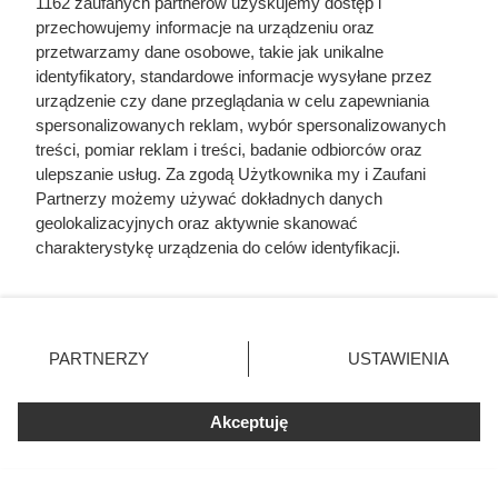
1162 zaufanych partnerów uzyskujemy dostęp i
przechowujemy informacje na urządzeniu oraz
przetwarzamy dane osobowe, takie jak unikalne
identyfikatory, standardowe informacje wysyłane przez
urządzenie czy dane przeglądania w celu zapewniania
spersonalizowanych reklam, wybór spersonalizowanych
treści, pomiar reklam i treści, badanie odbiorców oraz
ulepszanie usług. Za zgodą Użytkownika my i Zaufani
Partnerzy możemy używać dokładnych danych
geolokalizacyjnych oraz aktywnie skanować
Dziennikarze ujawnili
charakterystykę urządzenia do celów identyfikacji.
pochodzenie mięsa z Dino. Klienci
Ponieważ cenimy Twoją prywatność, prosimy o zgodę na
korzystanie z tych technologii poprzez kliknięcie
zaskoczeni
„Akceptuję”. Zgoda jest dobrowolna i zawsze możesz ją
zmienić/wycofać klikając przycisk ustawień prywatności
PARTNERZY
USTAWIENIA
znajdujący się w lewym dolnym rogu strony
. Niektóre
rodzaje przetwarzania danych nie wymagają zgody
Akceptuję
użytkownika, ale masz prawo sprzeciwić się takiemu
przetwarzaniu. Preferencje będą miały zastosowania tylko
na tej witrynie.