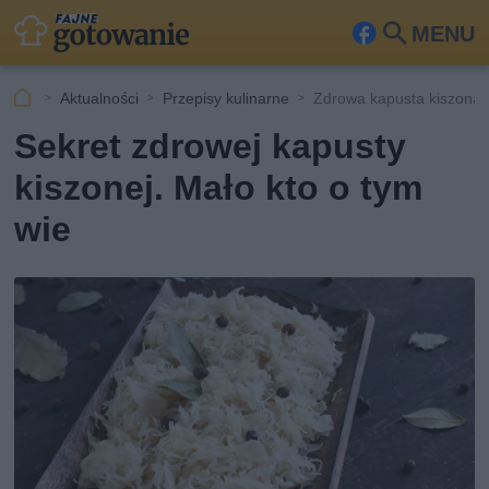
MENU
Fa
Szu
ceb
kaj
Aktualności
Przepisy kulinarne
Zdrowa kapusta kiszona
ook
Sekret zdrowej kapusty
kiszonej. Mało kto o tym
wie