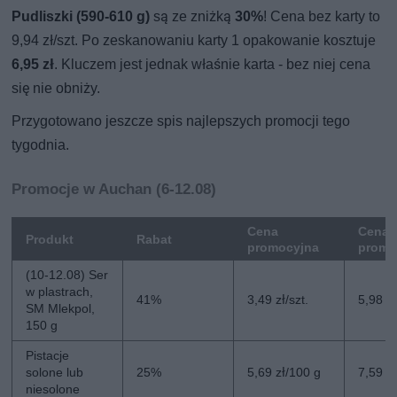
Pudliszki (590-610 g)
są ze zniżką
30%
! Cena bez karty to
9,94 zł/szt. Po zeskanowaniu karty 1 opakowanie kosztuje
6,95 zł
. Kluczem jest jednak właśnie karta - bez niej cena
się nie obniży.
Przygotowano jeszcze spis najlepszych promocji tego
tygodnia.
Promocje w Auchan (6-12.08)
Cena
Cena 
Produkt
Rabat
promocyjna
promo
(10-12.08) Ser
w plastrach,
41%
3,49 zł/szt.
5,98 zł
SM Mlekpol,
150 g
Pistacje
solone lub
25%
5,69 zł/100 g
7,59 z
niesolone