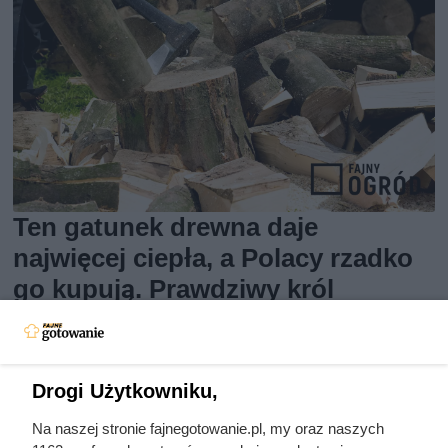
Ten gatunek drewna daje
najwięcej ciepła, a Polacy rzadko
go kupują. Prawdziwy król
kaloryczności
Drogi Użytkowniku,
Na naszej stronie fajnegotowanie.pl, my oraz naszych