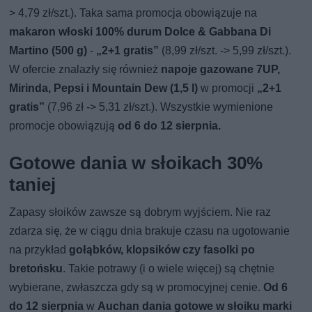
> 4,79 zł/szt.). Taka sama promocja obowiązuje na
makaron włoski 100% durum Dolce & Gabbana Di
Martino (500 g)
-
„2+1 gratis”
(8,99 zł/szt. -> 5,99 zł/szt.).
W ofercie znalazły się również
napoje gazowane 7UP,
Mirinda, Pepsi i Mountain Dew (1,5 l)
w promocji
„2+1
gratis”
(7,96 zł -> 5,31 zł/szt.). Wszystkie wymienione
promocje obowiązują
od 6 do 12 sierpnia.
Gotowe dania w słoikach 30%
taniej
Zapasy słoików zawsze są dobrym wyjściem. Nie raz
zdarza się, że w ciągu dnia brakuje czasu na ugotowanie
na przykład
gołąbków, klopsików czy fasolki po
bretońsku
. Takie potrawy (i o wiele więcej) są chętnie
wybierane, zwłaszcza gdy są w promocyjnej cenie.
Od 6
do 12 sierpnia
w
Auchan dania gotowe w słoiku marki