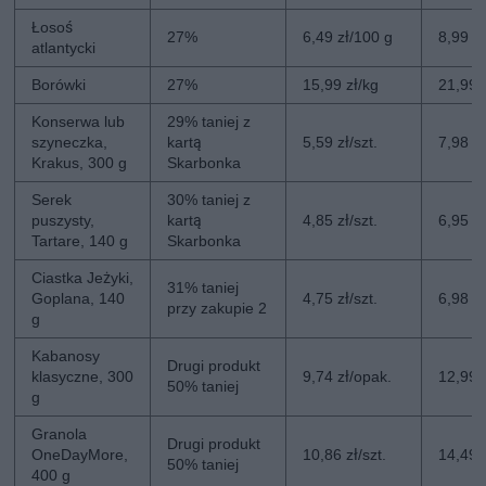
Łosoś
27%
6,49 zł/100 g
8,99 z
atlantycki
Borówki
27%
15,99 zł/kg
21,99 
Konserwa lub
29% taniej z
szyneczka,
kartą
5,59 zł/szt.
7,98 zł
Krakus, 300 g
Skarbonka
Serek
30% taniej z
puszysty,
kartą
4,85 zł/szt.
6,95 zł
Tartare, 140 g
Skarbonka
Ciastka Jeżyki,
31% taniej
Goplana, 140
4,75 zł/szt.
6,98 zł
przy zakupie 2
g
Kabanosy
Drugi produkt
klasyczne, 300
9,74 zł/opak.
12,99 
50% taniej
g
Granola
Drugi produkt
OneDayMore,
10,86 zł/szt.
14,49 z
50% taniej
400 g