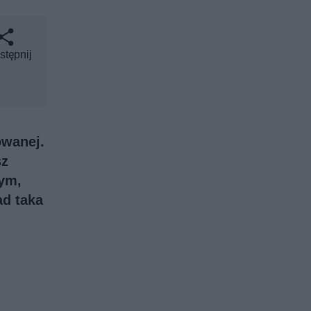
stępnij
owanej.
sz
nym,
ad taka