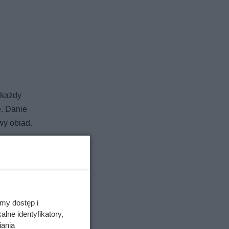
 każdy
e. Danie
wy obiad.
my dostęp i
lne identyfikatory,
iania