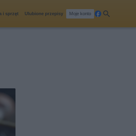
 i sprzęt
Ulubione przepisy
Moje konto
Fa
Szu
ceb
kaj
ook