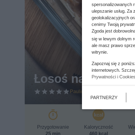
spersonalizowanych re
ulepszanie usług. Za
geolokalizacyjnych or
cenimy Twoją prywatno
Zgoda jest dobrowoln
się w lewym dolnym r
ale masz prawo sprzec
witrynie.
Zapoznaj się z poniż
internetowych. Szcze
Łosoś na wigilię
Prywatności i Cookie
Paulina Lipińska
PARTNERZY
Przygotowanie
Kaloryczność
Wie
25 min
460 kcal