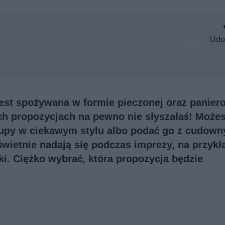
Udo
jest spożywana w formie pieczonej oraz panier
ch propozycjach na pewno nie słyszałaś! Może
zupy w ciekawym stylu albo podać go z cudow
ietnie nadają się podczas imprezy, na przykł
ki. Ciężko wybrać, która propozycja będzie