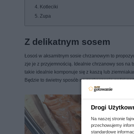
Kotleciki
Zupa
Z delikatnym sosem
Łosoś w aksamitnym sosie chrzanowym to propozycja
zje je z przyjemnością. Idealnie chrzanowy sos na 
takie idealnie komponuje się z kaszą lub ziemniaka
Będzie to świetny sposób na zaskoczenie gości pod
Drogi Użytkow
Na naszej stronie fa
przechowujemy informa
standardowe informac