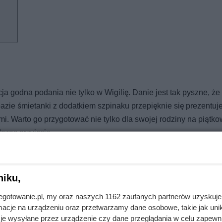
 godna podania nie tylko w Wigilię. Danie jest tak pyszne, że
bazie śmietanki z dodatkiem szpinaku przepięknie się prezentuj
mi. Warto go przygotować nie tylko dla swojej rodziny na piątko
czas przyjęcia.
niku,
jnegotowanie.pl, my oraz naszych 1162 zaufanych partnerów uzyskuje
cje na urządzeniu oraz przetwarzamy dane osobowe, takie jak unika
je wysyłane przez urządzenie czy dane przeglądania w celu zapewn