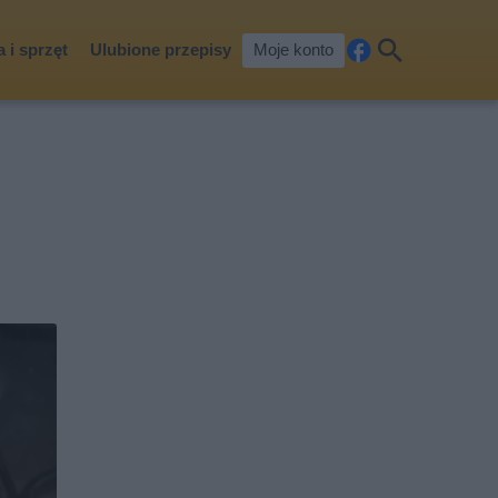
 i sprzęt
Ulubione przepisy
Moje konto
Fa
Szu
ceb
kaj
ook