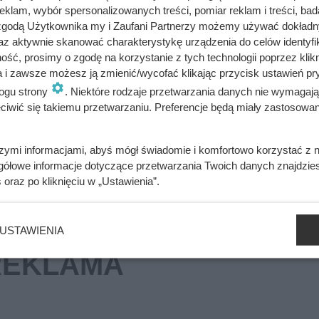
klam, wybór spersonalizowanych treści, pomiar reklam i treści, bad
 zgodą Użytkownika my i Zaufani Partnerzy możemy używać dokład
az aktywnie skanować charakterystykę urządzenia do celów identyfi
nadaje wywarowi piękny, złocisto-bursztynowy kolor. Marchewka
ść, prosimy o zgodę na korzystanie z tych technologii poprzez klikn
a i zawsze możesz ją zmienić/wycofać klikając przycisk ustawień pr
tyczne, a całość zyskuje dzięki nim wyjątkowy, lekko dymny posm
ogu strony
. Niektóre rodzaje przetwarzania danych nie wymagaj
sół wygląda i smakuje tak, jakby z wyjątkową starannością got
iwić się takiemu przetwarzaniu. Preferencje będą miały zastosowania
ego prostego zabiegu.
szymi informacjami, abyś mógł świadomie i komfortowo korzystać z
gółowe informacje dotyczące przetwarzania Twoich danych znajdzi
s
oraz po kliknięciu w „Ustawienia”.
USTAWIENIA