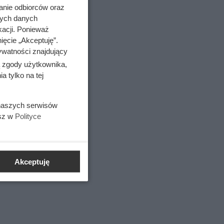
anie odbiorców oraz
nych danych
kacji. Ponieważ
 i
ięcie „Akceptuję”.
ywatności znajdujący
ak.
ą zgody użytkownika,
owany był
 tylko na tej
 naszych serwisów
esz w
Polityce
Akceptuję