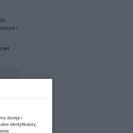
 do
warzyw i
zięki
my dostęp i
lne identyfikatory,
iania