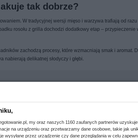
makuje tak dobrze?
waniem. W tradycyjnej wersji mięso i warzywa trafiają od razu
adku rosołu z grilla dochodzi dodatkowy etap – przypieczenie 
ładników zachodzą procesy, które wzmacniają smak i aromat. D
 nabierają delikatnej słodyczy i głębi.
. Rodziny mogą sporo zaoszczędzić
niku,
jnegotowanie.pl, my oraz naszych 1160 zaufanych partnerów uzyskuje
cje na urządzeniu oraz przetwarzamy dane osobowe, takie jak unika
 taniej kawy dawno nie było!
je wysyłane przez urządzenie czy dane przeglądania w celu zapewn