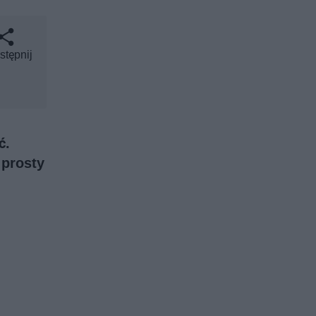
stępnij
ć.
 prosty