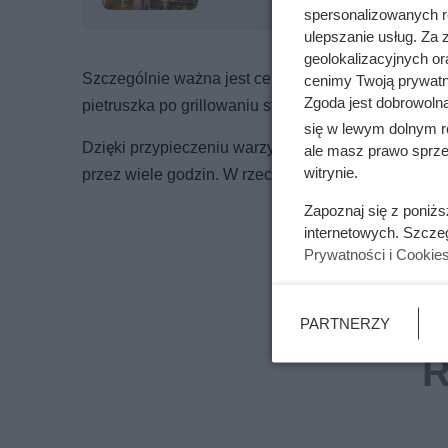
spersonalizowanych re
ulepszanie usług. Za
geolokalizacyjnych or
Szczególnie ważna jest cebula – lekko przypalona 
cenimy Twoją prywatno
Zgoda jest dobrowoln
pietruszka po grillowaniu stają się bardziej aroma
się w lewym dolnym r
Dzięki przypieczeniu warzyw i mięsa nad ogniem ro
ale masz prawo sprzec
witrynie.
przez wiele godzin. W rzeczywistości to efekt jedn
Zapoznaj się z poniż
internetowych. Szcze
Prywatności i Cookie
PARTNERZY