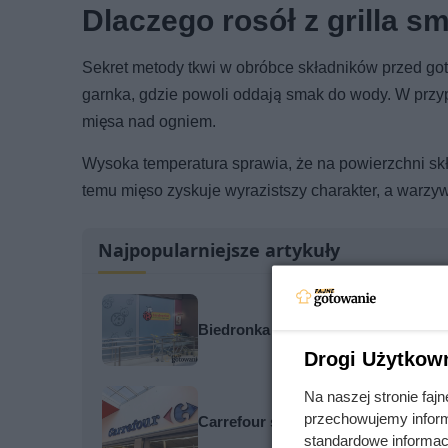
Dlaczego rosół z grilla s
Sekret metody tkwi w obróbce składników przed goto
garnka, gdzie powoli oddają smak do wody. W przyp
mięsa nad ogniem.
Wysoka temperatura sprawia, że na powierzchni sk
temu mięso zyskuje wyrazistszy charakter, a warzywa
Najpopularniejsze artykuły
Biedronka rozdaje szampony gratis
Drogi Użytkow
Na naszej stronie fa
przechowujemy informa
Carrefour szaleje z promocjami. Tak
standardowe informac