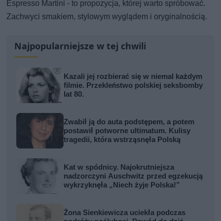
Espresso Martini - to propozycja, której warto spróbować.
Zachwyci smakiem, stylowym wyglądem i oryginalnością.
Najpopularniejsze w tej chwili
Kazali jej rozbierać się w niemal każdym
filmie. Przekleństwo polskiej seksbomby
lat 80.
Zwabił ją do auta podstępem, a potem
postawił potworne ultimatum. Kulisy
tragedii, która wstrząsnęła Polską
Kat w spódnicy. Najokrutniejsza
nadzorczyni Auschwitz przed egzekucją
wykrzyknęła „Niech żyje Polska!”
Żona Sienkiewicza uciekła podczas