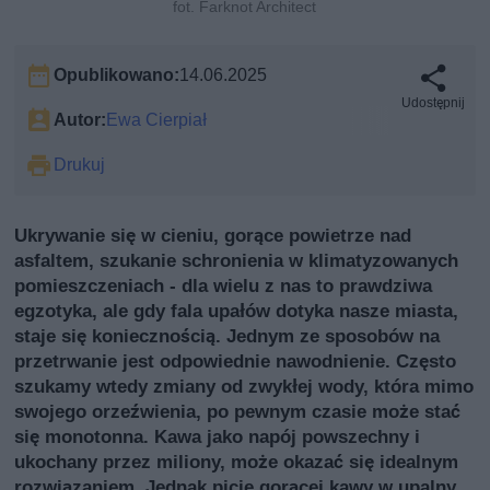
fot. Farknot Architect
Opublikowano:
14.06.2025
Udostępnij
Autor:
Ewa Cierpiał
Drukuj
Ukrywanie się w cieniu, gorące powietrze nad
asfaltem, szukanie schronienia w klimatyzowanych
pomieszczeniach - dla wielu z nas to prawdziwa
egzotyka, ale gdy fala upałów dotyka nasze miasta,
staje się koniecznością. Jednym ze sposobów na
przetrwanie jest odpowiednie nawodnienie. Często
szukamy wtedy zmiany od zwykłej wody, która mimo
swojego orzeźwienia, po pewnym czasie może stać
się monotonna. Kawa jako napój powszechny i
ukochany przez miliony, może okazać się idealnym
rozwiązaniem. Jednak picie gorącej kawy w upalny