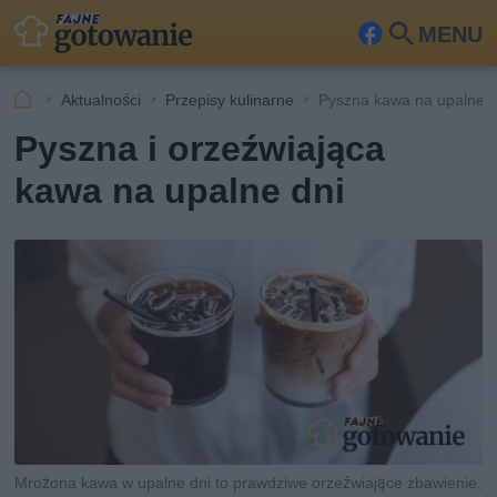
MENU
Fa
Szu
ceb
kaj
Aktualności
Przepisy kulinarne
Pyszna kawa na upalne d
ook
Pyszna i orzeźwiająca
kawa na upalne dni
Mrożona kawa w upalne dni to prawdziwe orzeźwiające zbawienie,