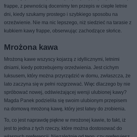
frappe, z pewnością docenimy ten przepis w ciepłe letnie
dni, kiedy szukamy prostego i szybkiego sposobu na
orzeźwienie. Nie ma nic lepszego, niż siedzieć na tarasie z
kubkiem kawy frappe, obserwując zachodzące słońce.
Mrożona kawa
Mrożoną kawe wszyscy kojarzą z idyllicznymi, letnimi
dniami, kiedy potrzebujemy orzeźwienia. Jest cichym
luksusem, który można przyrządzić w domu, zwłaszcza, że
lato zaczyna się w pełni rozgrzewać. Więc dlaczego by nie
spróbować nowej, odświeżającej wersji ulubionej kawy?
Magda Panek podzieliła się swoim ulubionym przepisem
na domową mrożoną kawę, który jest łatwy do zrobienia.
To, co jest naprawdę piękne w mrożonej kawie, to fakt, iż
jest to jedna z tych rzeczy, które można dostosować do
własnych preferencji. Niezależnie od tego, czy preferujesz