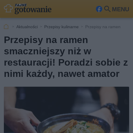
MENU
Fa
Szu
ceb
kaj
Aktualności
Przepisy kulinarne
Przepisy na ramen
ook
Przepisy na ramen
smaczniejszy niż w
restauracji! Poradzi sobie z
nimi każdy, nawet amator