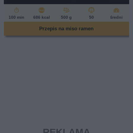
100 min
686 kcal
500 g
50
średni
Przepis na miso ramen