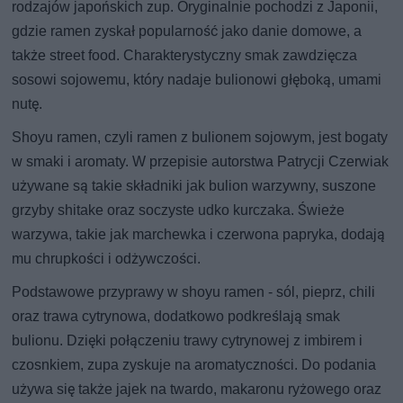
rodzajów japońskich zup. Oryginalnie pochodzi z Japonii,
gdzie ramen zyskał popularność jako danie domowe, a
także street food. Charakterystyczny smak zawdzięcza
sosowi sojowemu, który nadaje bulionowi głęboką, umami
nutę.
Shoyu ramen, czyli ramen z bulionem sojowym, jest bogaty
w smaki i aromaty. W przepisie autorstwa Patrycji Czerwiak
używane są takie składniki jak bulion warzywny, suszone
grzyby shitake oraz soczyste udko kurczaka. Świeże
warzywa, takie jak marchewka i czerwona papryka, dodają
mu chrupkości i odżywczości.
Podstawowe przyprawy w shoyu ramen - sól, pieprz, chili
oraz trawa cytrynowa, dodatkowo podkreślają smak
bulionu. Dzięki połączeniu trawy cytrynowej z imbirem i
czosnkiem, zupa zyskuje na aromatyczności. Do podania
używa się także jajek na twardo, makaronu ryżowego oraz