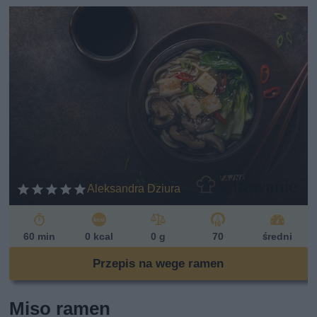
Aleksandra Dziura
60 min
0 kcal
0 g
70
średni
Przepis na wege ramen
Miso ramen