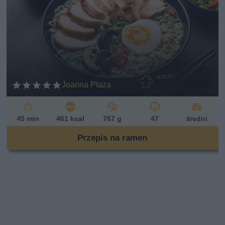
Joanna Płaza
45 min
461 kcal
767 g
47
średni
Przepis na ramen