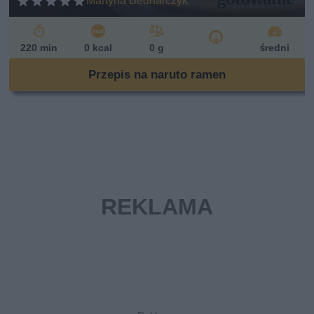
Martyna Bednarczyk
220 min
0 kcal
0 g
średni
Przepis na naruto ramen