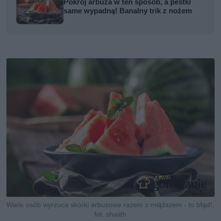
Pokrój arbuza w ten sposób, a pestki
same wypadną! Banalny trik z nożem
Wiele osób wyrzuca skórki arbuzowe razem z miąższem - to błąd!,
fot. shaiith