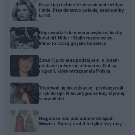
Kazali jej rozbierać się w niemal każdym
filmie. Przekleństwo polskiej seksbomby
lat 80.
Doprowadził do śmierci większej liczby
ludzi niż Hitler i Stalin razem wzięci.
Mimo to czczą go jako bohatera
Zwabił ją do auta podstępem, a potem
postawił potworne ultimatum. Kulisy
tragedii, która wstrząsnęła Polską
Traktowali ją jak zabawkę i przekazywali
z rąk do rąk. Niewiarygodne losy słynnej
skandalistki
Najgorsza noc poślubna w dziejach
Wawelu. Batory zrobił to tylko trzy razy