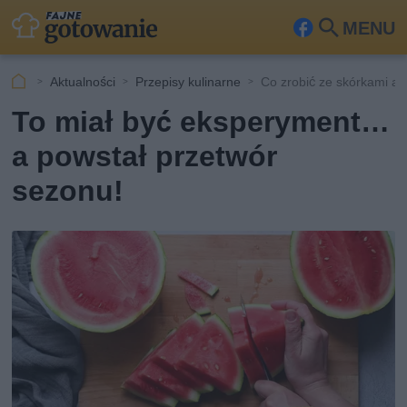
MENU
Fa
Szu
ceb
kaj
Aktualności
Przepisy kulinarne
Co zrobić ze skórkami a
ook
To miał być eksperyment…
a powstał przetwór
sezonu!