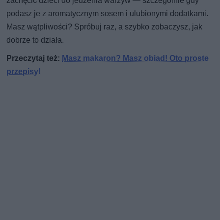
zachęcić dzieci do jedzenia warzyw — szczególnie gdy
podasz je z aromatycznym sosem i ulubionymi dodatkami.
Masz wątpliwości? Spróbuj raz, a szybko zobaczysz, jak
dobrze to działa.
Przeczytaj też:
Masz makaron? Masz obiad! Oto proste
przepisy!