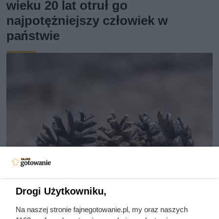
wieku 20 lat otruł go
najpotężniejszy człowiek w
państwie
Drogi Użytkowniku,
Szyszki w ogrodzie działają jak
Na naszej stronie fajnegotowanie.pl, my oraz naszych
złoto – 10 zastosowań, o których