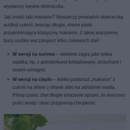
wystarczy zwykła obieraczka.
Jak zrobić taki makaron? Wystarczy prowadzić obieraczkę
wzdłuż cukinii, tworząc długie, równe paski
przypominające klasyczny makaron. Z takiej warzywnej
bazy szybko wyczarujesz kilka ciekawych dań:
W wersji na surowo
– świetnie zagra jako lekka
sałatka, np. z pomidorkami koktajlowymi, orzechami i
sosem winegret.
W wersji na ciepło
– krótko podsmaż „makaron” z
cukinii na oliwie z oliwek albo na odrobinie masła.
Pilnuj czasu: zbyt długie smażenie sprawi, że warzywo
puści wodę i straci przyjemną chrupkość.