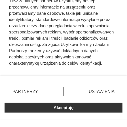
1162 zaufanych partnerów uzyskujemy dostęp i
nie miałeś pojęcia
przechowujemy informacje na urządzeniu oraz
przetwarzamy dane osobowe, takie jak unikalne
identyfikatory, standardowe informacje wysyłane przez
urządzenie czy dane przeglądania w celu zapewniania
spersonalizowanych reklam, wybór spersonalizowanych
treści, pomiar reklam i treści, badanie odbiorców oraz
ulepszanie usług. Za zgodą Użytkownika my i Zaufani
Partnerzy możemy używać dokładnych danych
geolokalizacyjnych oraz aktywnie skanować
charakterystykę urządzenia do celów identyfikacji.
Ponieważ cenimy Twoją prywatność, prosimy o zgodę na
korzystanie z tych technologii poprzez kliknięcie
„Akceptuję”. Zgoda jest dobrowolna i zawsze możesz ją
zmienić/wycofać klikając przycisk ustawień prywatności
PARTNERZY
USTAWIENIA
znajdujący się w lewym dolnym rogu strony
. Niektóre
rodzaje przetwarzania danych nie wymagają zgody
Po 15 latach zdjęli fragment
Akceptuję
użytkownika, ale masz prawo sprzeciwić się takiemu
elewacji. To, co zastali pod
przetwarzaniu. Preferencje będą miały zastosowania tylko
styropianem, zaskoczyło nawet
na tej witrynie.