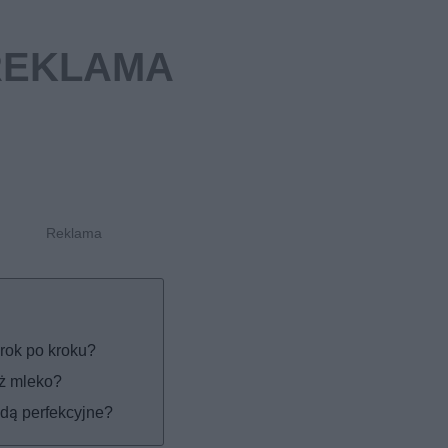
rok po kroku?
iż mleko?
jdą perfekcyjne?