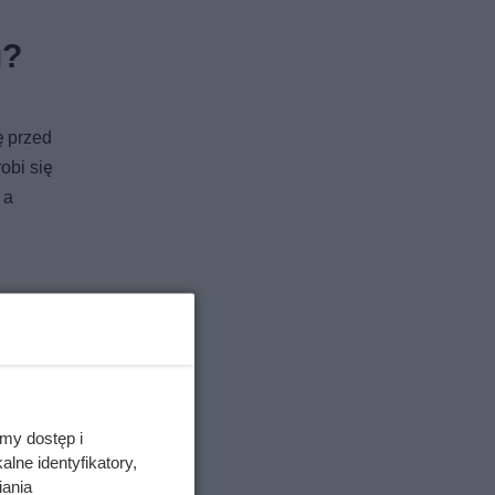
u?
ę przed
obi się
 a
my dostęp i
lne identyfikatory,
iania