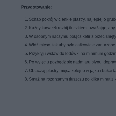
Przygotowanie:
Schab pokrój w cienkie plastry, najlepiej o grub
Każdy kawałek rozbij tłuczkiem, uważając, aby
W osobnym naczyniu połącz kefir z przeciśnięt
Włóż mięso, tak aby było całkowicie zanurzone
Przykryj i wstaw do lodówki na minimum godzinę
Po wyjęciu pozbądź się nadmiaru płynu, dopraw
Obtaczaj plastry mięsa kolejno w jajku i bułce ta
Smaż na rozgrzanym tłuszczu po kilka minut z ka