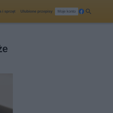
 i sprzęt
Ulubione przepisy
Moje konto
Fa
Szu
ceb
kaj
ook
że