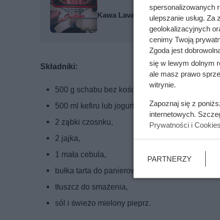
spersonalizowanych re
Kawa Lavazza za 0 zł w Auchan! Bio
ulepszanie usług. Za
geolokalizacyjnych or
cenimy Twoją prywatno
Zgoda jest dobrowoln
się w lewym dolnym r
Składniki:
ale masz prawo sprzec
witrynie.
500 g schabu bez kości,
Zapoznaj się z poniż
500 ml kefiru lub jogurtu naturalnego,
internetowych. Szcze
2 ząbki czosnku,
Prywatności i Cookie
2 jajka,
1 mała cebula,
PARTNERZY
bułka tarta do panierowania,
tłuszcz do smażenia,
sól i świeżo mielony pieprz.