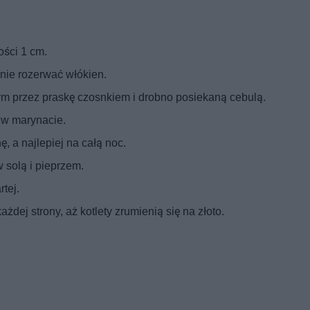
ości 1 cm.
 nie rozerwać włókien.
ym przez praskę czosnkiem i drobno posiekaną cebulą.
 w marynacie.
, a najlepiej na całą noc.
 solą i pieprzem.
rtej.
żdej strony, aż kotlety zrumienią się na złoto.