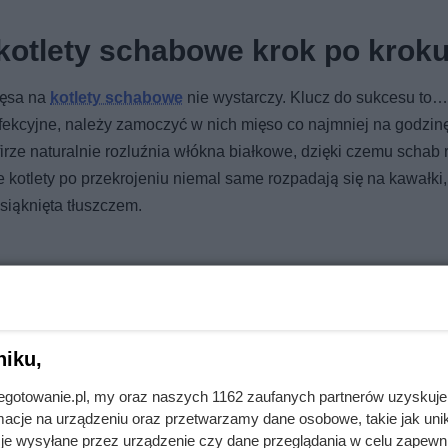
kotlety schabowe krok po krok
ięsa na
kotlety schabowe
nie wystarczy. Klucz do sukcesu to…
erfekcyjne, należy zamoczyć w nich mięso co najmniej na godzin
ze naturalnie rozluźnia włókna białkowe, dzięki czemu schab r
 kotlety po przekrojeniu niemal same rozpadają się na kawałki,
siąknięta tłuszczem.
niku,
osze zachwyceni smakiem, a cena jest rewelacyjna
jnegotowanie.pl, my oraz naszych 1162 zaufanych partnerów uzyskuje
cje na urządzeniu oraz przetwarzamy dane osobowe, takie jak unika
je wysyłane przez urządzenie czy dane przeglądania w celu zapewn