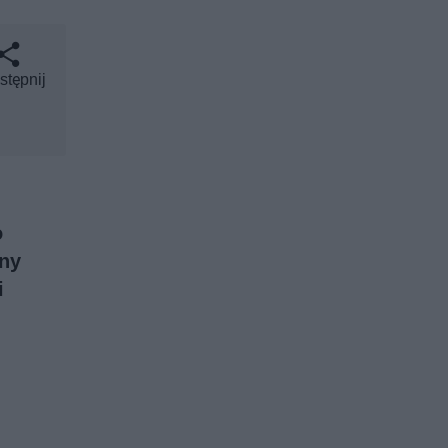
stępnij
o
tny
i