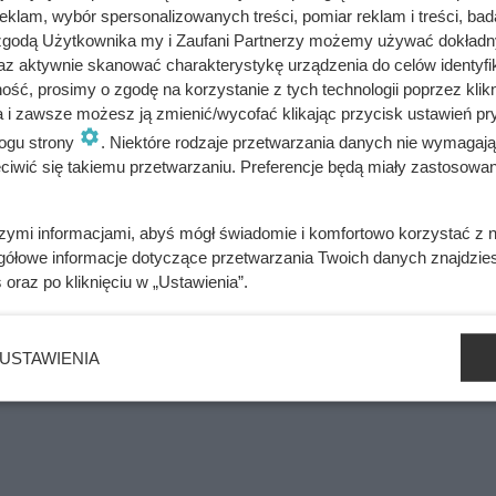
klam, wybór spersonalizowanych treści, pomiar reklam i treści, bad
rą po kilka paczek, bo nie ma żadnych limitów
 zgodą Użytkownika my i Zaufani Partnerzy możemy używać dokład
az aktywnie skanować charakterystykę urządzenia do celów identyfi
ść, prosimy o zgodę na korzystanie z tych technologii poprzez klikn
a i zawsze możesz ją zmienić/wycofać klikając przycisk ustawień pr
ogu strony
. Niektóre rodzaje przetwarzania danych nie wymagaj
iwić się takiemu przetwarzaniu. Preferencje będą miały zastosowania
szymi informacjami, abyś mógł świadomie i komfortowo korzystać z
gółowe informacje dotyczące przetwarzania Twoich danych znajdzi
s
oraz po kliknięciu w „Ustawienia”.
USTAWIENIA