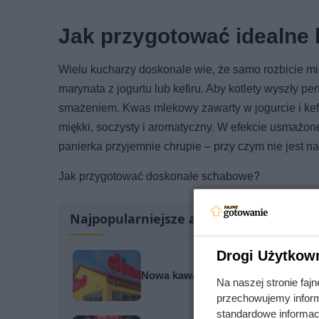
Jak przygotować idealne 
Wielu kucharzy doskonale wie, że samo rozbicie m
marynata z jogurtu lub kefiru. Aby kotlety wyszły p
smażeniem. Kwas mlekowy zawarty w jogurcie i kefir
miękki, soczysty i aromatyczny. W efekcie usmażone
panierka przyjemnie chrupie – przy czym nie jest na
Jak przygotować doskonałe schabowe?
Najpopularniejsze artykuły
Drogi Użytkow
Nowa kawa w Dino robi furorę. Kaw
Na naszej stronie fa
przechowujemy informa
standardowe informac