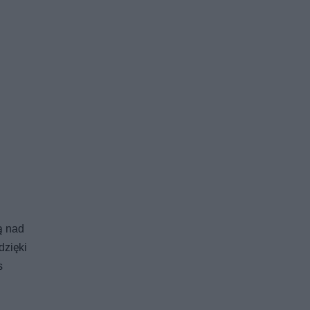
ą nad
dzięki
s