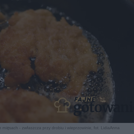
h mięsach - zwłaszcza przy drobiu i wieprzowinie, fot. LidiaAnna