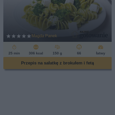
Magda Panek
25 min
306 kcal
150 g
66
łatwy
Przepis na sałatkę z brokułem i fetą