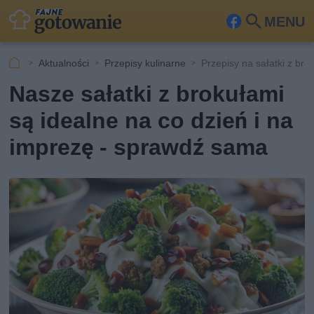
MENU
Fa
Szu
ceb
kaj
Aktualności
Przepisy kulinarne
Przepisy na sałatki z bro
ook
Nasze sałatki z brokułami
są idealne na co dzień i na
imprezę - sprawdź sama