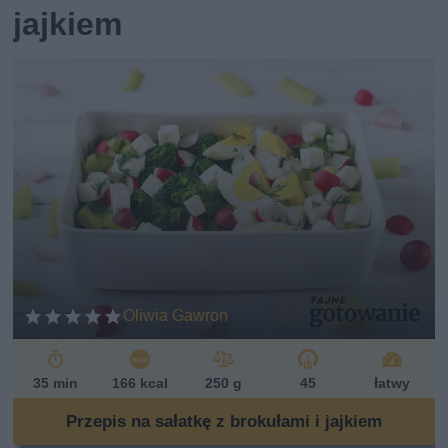
jajkiem
Oliwia Gawron
35 min
166 kcal
250 g
45
łatwy
Przepis na sałatkę z brokułami i jajkiem