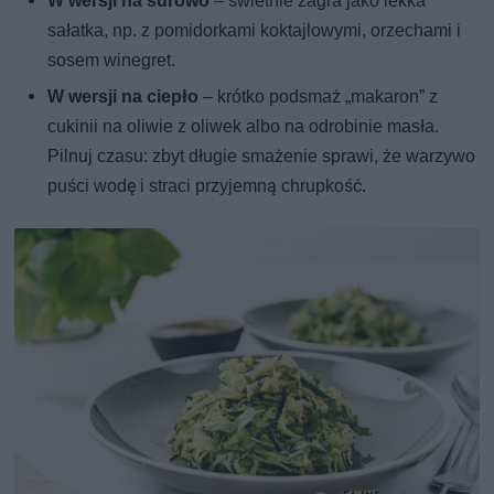
W wersji na surowo
– świetnie zagra jako lekka
sałatka, np. z pomidorkami koktajlowymi, orzechami i
sosem winegret.
W wersji na ciepło
– krótko podsmaż „makaron” z
cukinii na oliwie z oliwek albo na odrobinie masła.
Pilnuj czasu: zbyt długie smażenie sprawi, że warzywo
puści wodę i straci przyjemną chrupkość.