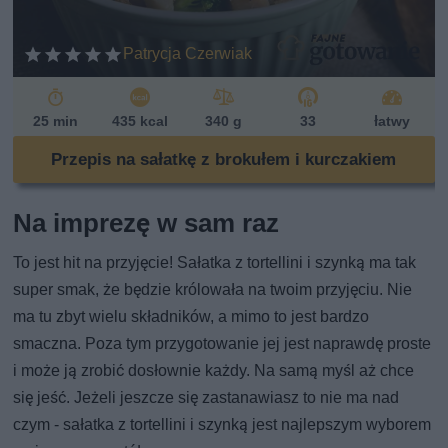
Patrycja Czerwiak
25 min
435 kcal
340 g
33
łatwy
Przepis na sałatkę z brokułem i kurczakiem
Na imprezę w sam raz
To jest hit na przyjęcie! Sałatka z tortellini i szynką ma tak
super smak, że będzie królowała na twoim przyjęciu. Nie
ma tu zbyt wielu składników, a mimo to jest bardzo
smaczna. Poza tym przygotowanie jej jest naprawdę proste
i może ją zrobić dosłownie każdy. Na samą myśl aż chce
się jeść. Jeżeli jeszcze się zastanawiasz to nie ma nad
czym - sałatka z tortellini i szynką jest najlepszym wyborem