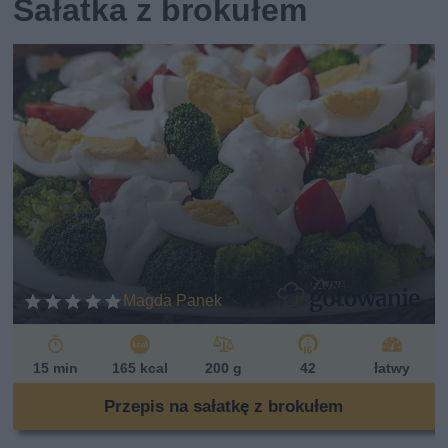
Sałatka z brokułem
Magda Panek
15 min
165 kcal
200 g
42
łatwy
Przepis na sałatkę z brokułem