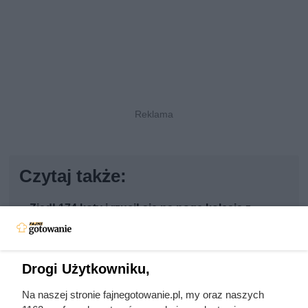
Czytaj także:
Zjadł 174 koty i rzucił się na nogę kolesia z
okrętu. Mroczny przypadek żołnierza z Polski
Ta Polka trzymała w garści europejską elitę. Jej
Drogi Użytkowniku,
majątek i osiągnięcia przyprawiają o zawrót głowy
Na naszej stronie fajnegotowanie.pl, my oraz naszych