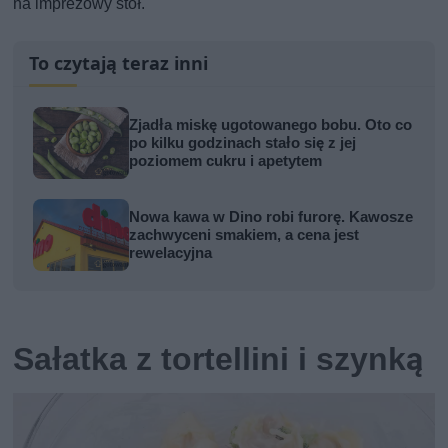
na imprezowy stół.
To czytają teraz inni
Zjadła miskę ugotowanego bobu. Oto co
po kilku godzinach stało się z jej
poziomem cukru i apetytem
Nowa kawa w Dino robi furorę. Kawosze
zachwyceni smakiem, a cena jest
rewelacyjna
Sałatka z tortellini i szynką