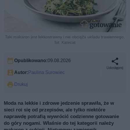
Taki makaron jest lekkostrawny i nie obciąża układu trawiennego,
fot. Katecat
Opublikowano:
09.08.2026
Udostępnij
Autor:
Paulina Surowiec
Drukuj
Moda na lekkie i zdrowe jedzenie sprawiła, że w
sieci roi się od przepisów, ale tylko niektóre
naprawdę potrafią wywrócić codzienne gotowanie
do góry nogami. Właśnie do tej kategorii należy
makaron z cukinii. Nietypowy zamiennik