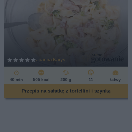
Joanna Karyś
40 min
505 kcal
200 g
11
łatwy
Przepis na sałatkę z tortellini i szynką