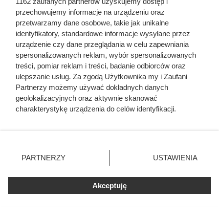
1162 zaufanych partnerów uzyskujemy dostęp i
Córki Młynarskiego przerwały milczenie. „Żyliśmy
przechowujemy informacje na urządzeniu oraz
w strachu”
przetwarzamy dane osobowe, takie jak unikalne
identyfikatory, standardowe informacje wysyłane przez
6 tysięcy morderców z UPA ruszyło, by wyrżnąć
urządzenie czy dane przeglądania w celu zapewniania
wieś. Polacy stworzyli w niej prawdziwą twierdzę
spersonalizowanych reklam, wybór spersonalizowanych
treści, pomiar reklam i treści, badanie odbiorców oraz
ulepszanie usług. Za zgodą Użytkownika my i Zaufani
Ta wojna po raz pierwszy złamała potęgę
Partnerzy możemy używać dokładnych danych
imperialnej Rosji. Mało kto o niej pamięta
geolokalizacyjnych oraz aktywnie skanować
charakterystykę urządzenia do celów identyfikacji.
Odarci ze skóry, rozcięci piłą i przybici do krzyża
Ponieważ cenimy Twoją prywatność, prosimy o zgodę na
głową w dół. Mroczny i krwawy koniec uczniów
korzystanie z tych technologii poprzez kliknięcie
Chrystusa
„Akceptuję”. Zgoda jest dobrowolna i zawsze możesz ją
zmienić/wycofać klikając przycisk ustawień prywatności
PARTNERZY
USTAWIENIA
znajdujący się w lewym dolnym rogu strony
. Niektóre
rodzaje przetwarzania danych nie wymagają zgody
Akceptuję
użytkownika, ale masz prawo sprzeciwić się takiemu
przetwarzaniu. Preferencje będą miały zastosowania tylko
na tej witrynie.