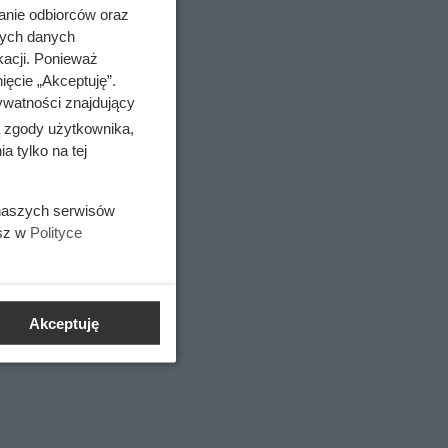
anie odbiorców oraz
nych danych
kacji. Ponieważ
ięcie „Akceptuję”.
ywatności znajdujący
eźć w
ą zgody użytkownika,
 tylko na tej
 mięsa
 naszych serwisów
esz w
Polityce
Akceptuję