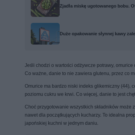
Zjadła miskę ugotowanego bobu. Oto
Duże opakowanie słynnej kawy zale
Jeśli chodzi o wartości odżywcze potrawy, omuric
Co ważne, danie to nie zawiera glutenu, przez co 
Omurice ma bardzo niski indeks glikemiczny (44), c
poziomu cukru we krwi. Co więcej, danie to jest c
Choć przygotowanie wszystkich składników może zaj
nawet dla początkujących kucharzy. To idealna pro
japońskiej kuchni w jednym daniu.