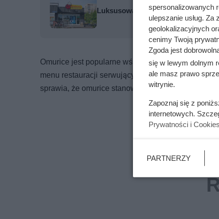
spersonalizowanych re
Luksusowa kawa w cenie, jakiej nie
ulepszanie usług. Za
geolokalizacyjnych or
cenimy Twoją prywatno
Zgoda jest dobrowoln
Omurice jest popularne wśród dzieci i dorosłych w 
się w lewym dolnym r
ale masz prawo sprzec
menu restauracji serwujących kuchnię japońską na 
witrynie.
sprawia, że omurice stanowi doskonałą propozycję n
Zapoznaj się z poniż
internetowych. Szcze
Prywatności i Cookie
PARTNERZY