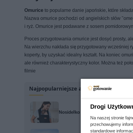
Omurice
to popularne danie japońskie, które skł
Nazwa omurice pochodzi od angielskich słów "omelet
i ryż. Omurice jest podawane z sosem pomidorowym
Proces przygotowania omurice jest dosyć prosty, a
Na wierzchu nakłada się przygotowany wcześniej ry
koperty, by uzyskać idealny kształt. Na koniec omu
ale również charakterystyczny kolor. Można też poło
filmie
Najpopularniejsze artykuły
Drogi Użytkow
Nosidełko czy chusta: co lepiej spr
Na naszej stronie fa
przechowujemy informa
standardowe informac