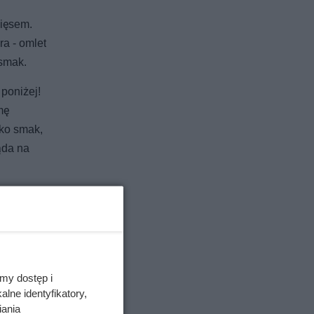
mięsem.
ra - omlet
 smak.
poniżej!
mę
lko smak,
ąda na
my dostęp i
lne identyfikatory,
iania