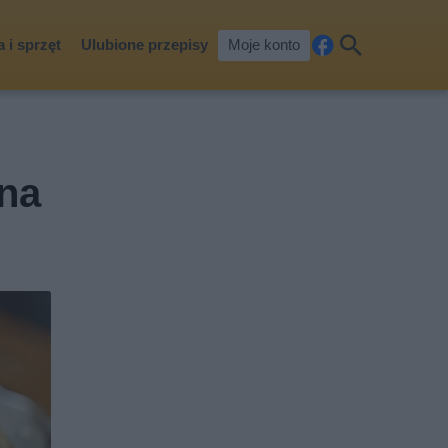
 i sprzęt
Ulubione przepisy
Moje konto
Fa
Szu
ceb
kaj
ook
 na