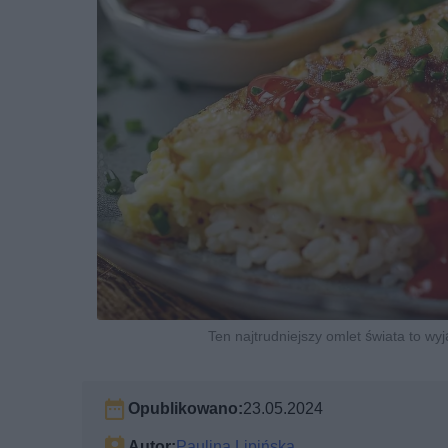
Ten najtrudniejszy omlet świata to wyj
Opublikowano:
23.05.2024
Autor:
Paulina Lipińska