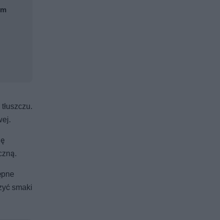
em
tłuszczu.
ej.
lę
czną.
ępne
zyć smaki