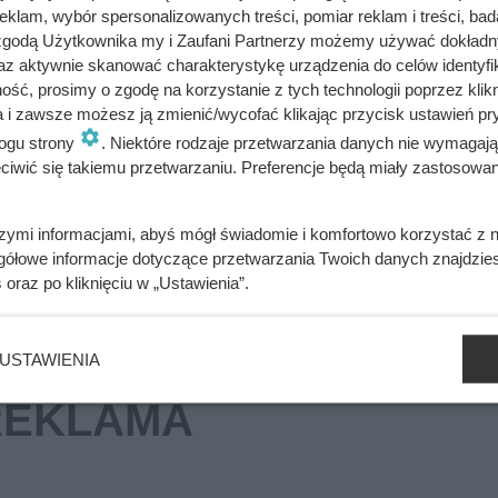
klam, wybór spersonalizowanych treści, pomiar reklam i treści, bad
 było od bardzo dawna. Klienci Biedronki zachwyceni
 zgodą Użytkownika my i Zaufani Partnerzy możemy używać dokład
az aktywnie skanować charakterystykę urządzenia do celów identyfi
ść, prosimy o zgodę na korzystanie z tych technologii poprzez klikn
a i zawsze możesz ją zmienić/wycofać klikając przycisk ustawień pr
Japonii, a także poza jej granicami. Danie to często można znal
ogu strony
. Niektóre rodzaje przetwarzania danych nie wymagaj
iwić się takiemu przetwarzaniu. Preferencje będą miały zastosowania
całym świecie. Smakowity omlet z nadzieniem z ryżu, warzyw i
a szybki obiad, który zaspokoi nawet największy apetyt.
szymi informacjami, abyś mógł świadomie i komfortowo korzystać z
gółowe informacje dotyczące przetwarzania Twoich danych znajdzi
s
oraz po kliknięciu w „Ustawienia”.
USTAWIENIA