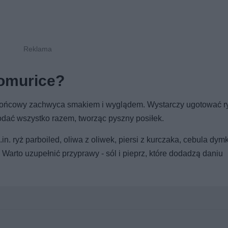
 omurice?
t końcowy zachwyca smakiem i wyglądem. Wystarczy ugotować r
odać wszystko razem, tworząc pyszny posiłek.
n. ryż parboiled, oliwa z oliwek, piersi z kurczaka, cebula dym
 Warto uzupełnić przyprawy - sól i pieprz, które dodadzą daniu