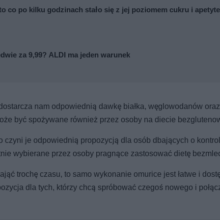
 co po kilku godzinach stało się z jej poziomem cukru i apetyt
dwie za 9,99? ALDI ma jeden warunek
e dostarcza nam odpowiednią dawkę białka, węglowodanów oraz 
może być spożywane również przez osoby na diecie bezglutenow
o czyni je odpowiednią propozycją dla osób dbających o kontro
hętnie wybierane przez osoby pragnące zastosować dietę bezmle
ąć trochę czasu, to samo wykonanie omurice jest łatwe i dost
pozycja dla tych, którzy chcą spróbować czegoś nowego i połąc