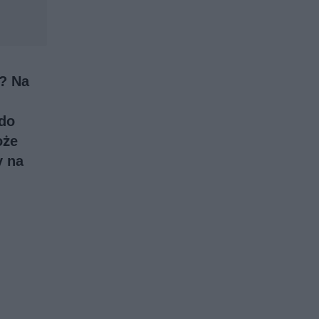
e? Na
 do
oże
y na