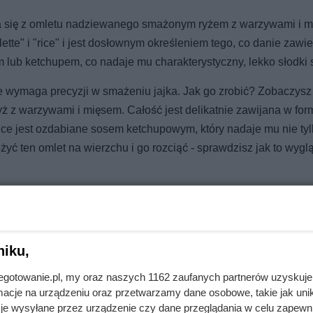
ada się z omletu nadziewanego smażonym ryżem z warzywami i 
te" i "rice" i jest dosłownym określeniem tego, co danie zawie
 lub ketchupem, co nadaje mu charakterystyczny, lekko słodki
le wymaga precyzji w smażeniu jajka. Jak go zrobić? Zobaczysz 
ż z warzywami i mięsem. Całość jest delikatnie zawijana w for
rice jest ozdabiane sosem ketchupowym, który nadaje mu nie ty
żyć ten omlet na wierzchu i go rozciąć - sprawdzisz jak to wygl
niku,
awdzi się w Twojej sytuacji
jnegotowanie.pl, my oraz naszych 1162 zaufanych partnerów uzyskuje
cje na urządzeniu oraz przetwarzamy dane osobowe, takie jak unika
je wysyłane przez urządzenie czy dane przeglądania w celu zapewn