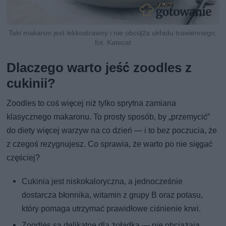
Taki makaron jest lekkostrawny i nie obciąża układu trawiennego,
fot. Katecat
Dlaczego warto jeść zoodles z
cukinii?
Zoodles to coś więcej niż tylko sprytna zamiana
klasycznego makaronu. To prosty sposób, by „przemycić”
do diety więcej warzyw na co dzień — i to bez poczucia, że
z czegoś rezygnujesz. Co sprawia, że warto po nie sięgać
częściej?
Cukinia jest niskokaloryczna, a jednocześnie
dostarcza błonnika, witamin z grupy B oraz potasu,
który pomaga utrzymać prawidłowe ciśnienie krwi.
Zoodles są delikatne dla żołądka — nie obciążają