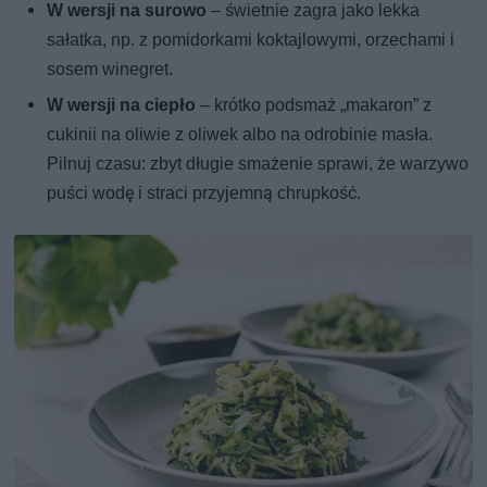
W wersji na surowo
– świetnie zagra jako lekka
sałatka, np. z pomidorkami koktajlowymi, orzechami i
sosem winegret.
W wersji na ciepło
– krótko podsmaż „makaron” z
cukinii na oliwie z oliwek albo na odrobinie masła.
Pilnuj czasu: zbyt długie smażenie sprawi, że warzywo
puści wodę i straci przyjemną chrupkość.