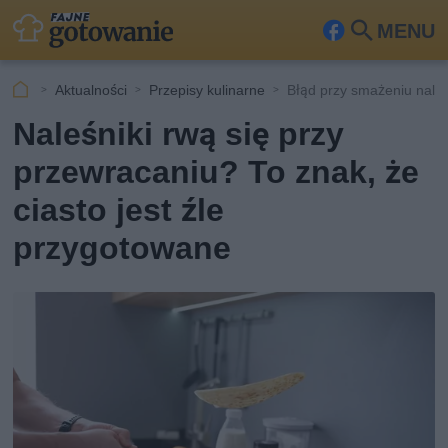
MENU
Fa
Szu
ceb
kaj
Aktualności
Przepisy kulinarne
Błąd przy smażeniu nale
ook
Naleśniki rwą się przy
przewracaniu? To znak, że
ciasto jest źle
przygotowane