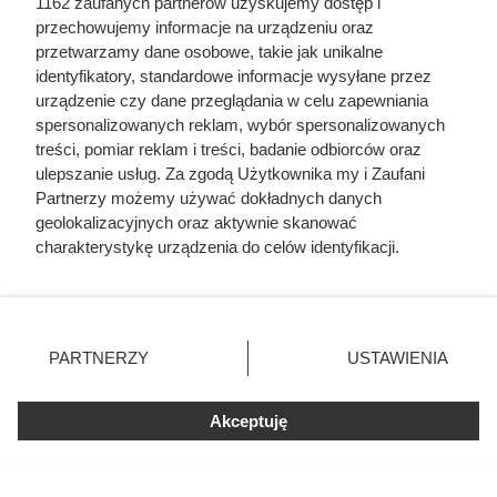
1162 zaufanych partnerów uzyskujemy dostęp i
przechowujemy informacje na urządzeniu oraz
Tych gatunków drewna unikaj do kominka. Mogą
przetwarzamy dane osobowe, takie jak unikalne
zniszczyć przewód kominowy [LISTA]
identyfikatory, standardowe informacje wysyłane przez
urządzenie czy dane przeglądania w celu zapewniania
spersonalizowanych reklam, wybór spersonalizowanych
Tak drewno wyschnie znacznie szybciej.
treści, pomiar reklam i treści, badanie odbiorców oraz
Większość osób układa je źle
ulepszanie usług. Za zgodą Użytkownika my i Zaufani
Partnerzy możemy używać dokładnych danych
Nie wyrzucaj starych ściereczek z kuchni! Ten
geolokalizacyjnych oraz aktywnie skanować
domowy trik pomaga pozbyć się plam i zapachu
charakterystykę urządzenia do celów identyfikacji.
Ponieważ cenimy Twoją prywatność, prosimy o zgodę na
korzystanie z tych technologii poprzez kliknięcie
Wystarczy stuknąć dwoma polanami. Dźwięk
„Akceptuję”. Zgoda jest dobrowolna i zawsze możesz ją
powie, czy drewno jest suche
zmienić/wycofać klikając przycisk ustawień prywatności
PARTNERZY
USTAWIENIA
znajdujący się w lewym dolnym rogu strony
. Niektóre
rodzaje przetwarzania danych nie wymagają zgody
Akceptuję
użytkownika, ale masz prawo sprzeciwić się takiemu
przetwarzaniu. Preferencje będą miały zastosowania tylko
na tej witrynie.