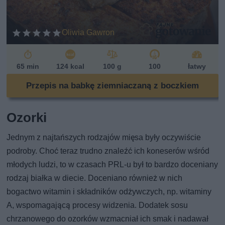
Oliwia Gawron
65 min
124 kcal
100 g
100
łatwy
Przepis na babkę ziemniaczaną z boczkiem
Ozorki
Jednym z najtańszych rodzajów mięsa były oczywiście
podroby. Choć teraz trudno znaleźć ich koneserów wśród
młodych ludzi, to w czasach PRL-u był to bardzo doceniany
rodzaj białka w diecie. Doceniano również w nich
bogactwo witamin i składników odżywczych, np. witaminy
A, wspomagającą procesy widzenia. Dodatek sosu
chrzanowego do ozorków wzmacniał ich smak i nadawał