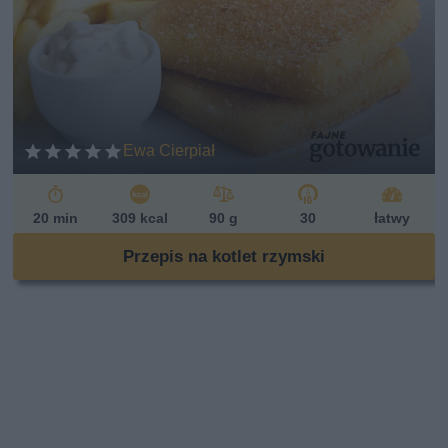
Ewa Cierpiał
20 min
309 kcal
90 g
30
łatwy
Przepis na kotlet rzymski