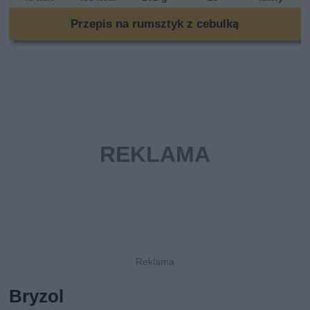
Przepis na rumsztyk z cebulką
Bryzol