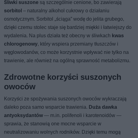
Śliwki suszone
są szczególnie cenione, bo zawierają
sorbitol
– naturalny alkohol cukrowy o działaniu
osmotycznym. Sorbitol „ściąga” wodę do jelita grubego,
dzięki czemu stolec staje się bardziej miękki i łatwiejszy do
wydalenia. Na plus działa też obecny w śliwkach
kwas
chlorogenowy
, który wspiera przemiany tłuszczów i
węglowodanów, co może korzystnie wpływać nie tylko na
trawienie, ale również na ogólną sprawność metabolizmu.
Zdrowotne korzyści suszonych
owoców
Korzyści ze spożywania suszonych owoców wykraczają
daleko poza samo wsparcie trawienia.
Duża dawka
antyoksydantów
— m.in. polifenoli i karotenoidów —
sprawia, że stanowią one mocne wsparcie w
neutralizowaniu wolnych rodników. Dzięki temu mogą