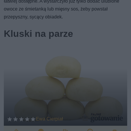
łatwiej dostępne. A wystarczyło już tylko dodać ulubione
owoce ze śmietanką lub mięsny sos, żeby powstał
przepyszny, sycący obiadek.
Kluski na parze
Ewa Cierpiał