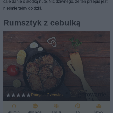
całe danie o słodką nutę. Nic dziwnego, że ten przepis jest
nieśmiertelny do dziś.
Rumsztyk z cebulką
Patrycja Czerwiak
40 min
403 kcal
161 g
15
łatwy