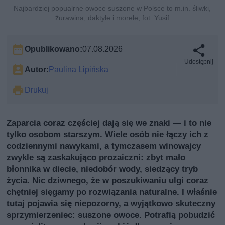
Najbardziej popualrne owoce suszone w Polsce to m.in. śliwki,
żurawina, daktyle i morele, fot. Yusif
Opublikowano:
07.08.2026
Udostępnij
Autor:
Paulina Lipińska
Drukuj
Zaparcia coraz częściej dają się we znaki — i to nie
tylko osobom starszym. Wiele osób nie łączy ich z
codziennymi nawykami, a tymczasem winowajcy
zwykle są zaskakująco prozaiczni: zbyt mało
błonnika w diecie, niedobór wody, siedzący tryb
życia. Nic dziwnego, że w poszukiwaniu ulgi coraz
chętniej sięgamy po rozwiązania naturalne. I właśnie
tutaj pojawia się niepozorny, a wyjątkowo skuteczny
sprzymierzeniec: suszone owoce. Potrafią pobudzić