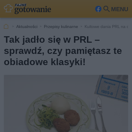
MENU
Fa
Szu
ceb
kaj
Aktualności
Przepisy kulinarne
Kultowe dania PRL na ob
ook
Tak jadło się w PRL –
sprawdź, czy pamiętasz te
obiadowe klasyki!