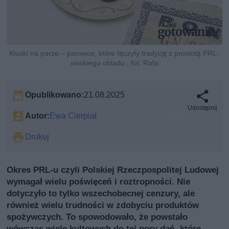
Kluski na parze – parowce, które łączyły tradycję z prostotą PRL-
owskiego obiadu., fot. Rafa
Opublikowano:
21.08.2025
Udostępnij
Autor:
Ewa Cierpiał
Drukuj
Okres PRL-u czyli Polskiej Rzeczpospolitej Ludowej
wymagał wielu poświęceń i roztropności. Nie
dotyczyło to tylko wszechobecnej cenzury, ale
również wielu trudności w zdobyciu produktów
spożywczych. To spowodowało, że powstało
wówczas wiele kultowych do tej pory dań, które