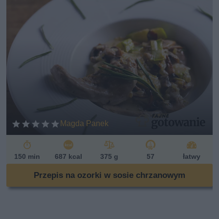
Magda Panek
150 min
687 kcal
375 g
57
łatwy
Przepis na ozorki w sosie chrzanowym