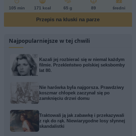
105 min
171 kcal
65 g
89
średni
Przepis na kluski na parze
Najpopularniejsze w tej chwili
Kazali jej rozbierać się w niemal każdym
filmie. Przekleństwo polskiej seksbomby
lat 80.
Nie harówka była najgorsza. Prawdziwy
koszmar chłopek zaczynał się po
zamknięciu drzwi domu
Traktowali ją jak zabawkę i przekazywali
z rąk do rąk. Niewiarygodne losy słynnej
skandalistki