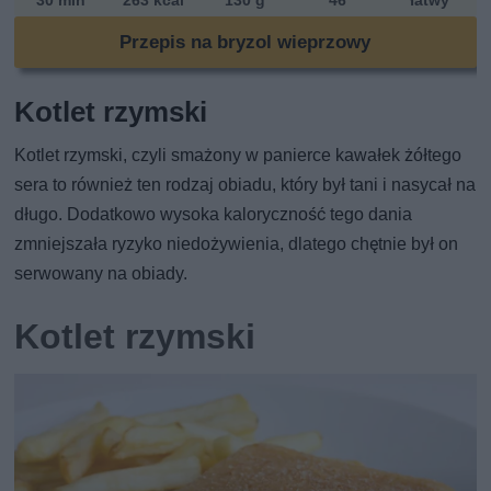
30 min
263 kcal
130 g
46
łatwy
Przepis na bryzol wieprzowy
Kotlet rzymski
Kotlet rzymski, czyli smażony w panierce kawałek żółtego
sera to również ten rodzaj obiadu, który był tani i nasycał na
długo. Dodatkowo wysoka kaloryczność tego dania
zmniejszała ryzyko niedożywienia, dlatego chętnie był on
serwowany na obiady.
Kotlet rzymski