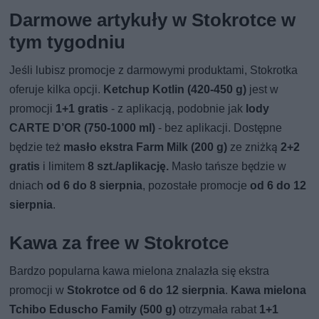
Darmowe artykuły w Stokrotce w
tym tygodniu
Jeśli lubisz promocje z darmowymi produktami, Stokrotka
oferuje kilka opcji.
Ketchup Kotlin (420-450 g)
jest w
promocji
1+1 gratis
- z aplikacją, podobnie jak
lody
CARTE D’OR (750-1000 ml)
- bez aplikacji. Dostępne
będzie też
masło ekstra Farm Milk (200 g)
ze zniżką
2+2
gratis
i limitem
8 szt./aplikację.
Masło tańsze będzie w
dniach
od 6 do 8 sierpnia
, pozostałe promocje
od 6 do 12
sierpnia
.
Kawa za free w Stokrotce
Bardzo popularna kawa mielona znalazła się ekstra
promocji w
Stokrotce od 6 do 12 sierpnia
.
Kawa mielona
Tchibo Eduscho Family (500 g)
otrzymała rabat
1+1