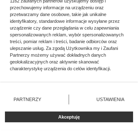
1162 zaufanych partnerów uzyskujemy dostęp i
przechowujemy informacje na urządzeniu oraz
przetwarzamy dane osobowe, takie jak unikalne
identyfikatory, standardowe informacje wysyłane przez
urządzenie czy dane przeglądania w celu zapewniania
spersonalizowanych reklam, wybór spersonalizowanych
treści, pomiar reklam i treści, badanie odbiorców oraz
ulepszanie usług. Za zgodą Użytkownika my i Zaufani
Partnerzy możemy używać dokładnych danych
geolokalizacyjnych oraz aktywnie skanować
Po 25 latach z fotowoltaiką dzieje
charakterystykę urządzenia do celów identyfikacji.
Ponieważ cenimy Twoją prywatność, prosimy o zgodę na
się coś, o czym mało kto myśli
korzystanie z tych technologii poprzez kliknięcie
przy zakupie
„Akceptuję”. Zgoda jest dobrowolna i zawsze możesz ją
zmienić/wycofać klikając przycisk ustawień prywatności
PARTNERZY
USTAWIENIA
znajdujący się w lewym dolnym rogu strony
. Niektóre
rodzaje przetwarzania danych nie wymagają zgody
Akceptuję
użytkownika, ale masz prawo sprzeciwić się takiemu
przetwarzaniu. Preferencje będą miały zastosowania tylko
na tej witrynie.