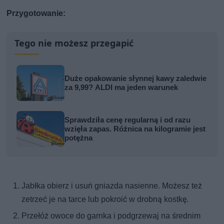
Przygotowanie:
Tego nie możesz przegapić
Duże opakowanie słynnej kawy zaledwie
za 9,99? ALDI ma jeden warunek
Sprawdziła cenę regularną i od razu
wzięła zapas. Różnica na kilogramie jest
potężna
Jabłka obierz i usuń gniazda nasienne. Możesz też
zetrzeć je na tarce lub pokroić w drobną kostkę.
Przełóż owoce do garnka i podgrzewaj na średnim