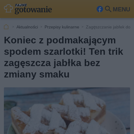
MENU
Fa
Szu
ceb
kaj
Aktualności
Przepisy kulinarne
Zagęszczanie jabłek do sz
ook
Koniec z podmakającym
spodem szarlotki! Ten trik
zagęszcza jabłka bez
zmiany smaku