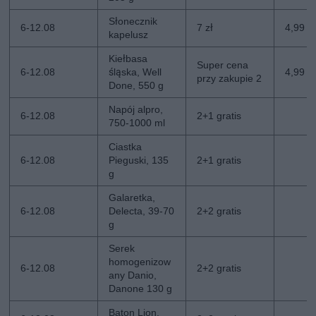
Słonecznik
6-12.08
7 zł
4,99 zł
kapelusz
Kiełbasa
Super cena
6-12.08
śląska, Well
4,99 z
przy zakupie 2
Done, 550 g
Napój alpro,
6-12.08
2+1 gratis
750-1000 ml
Ciastka
6-12.08
Pieguski, 135
2+1 gratis
g
Galaretka,
6-12.08
Delecta, 39-70
2+2 gratis
g
Serek
homogenizow
6-12.08
2+2 gratis
any Danio,
Danone 130 g
Baton Lion,