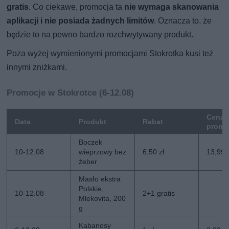
gratis
. Co ciekawe, promocja ta
nie wymaga skanowania
aplikacji i nie posiada żadnych limitów
. Oznacza to, że
będzie to na pewno bardzo rozchwytywany produkt.
Poza wyżej wymienionymi promocjami Stokrotka kusi też
innymi zniżkami.
Promocje w Stokrotce (6-12.08)
Cena
Data
Produkt
Rabat
promo
Boczek
10-12.08
wieprzowy bez
6,50 zł
13,99 
żeber
Masło ekstra
Polskie,
10-12.08
2+1 gratis
Mlekovita, 200
g
Kabanosy