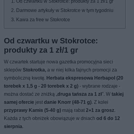
Od czwartku w Stokrotce: produkty za 1 zł/1 gr
Darmowe artykuły w Stokrotce w tym tygodniu
Kawa za free w Stokrotce
Od czwartku w Stokrotce:
produkty za 1 zł/1 gr
W czwartek startuje nowa gazetka promocyjna sieci
sklepów
Stokrotka,
a w niej kilka fajnych promocji za
symboliczną kwotę.
Herbata ekspresowa Herbapol (20
torebek x 1,5 g - 20 torebek x 2 g)
- wybrane rodzaje -
można dostać ze zniżką „
druga tańsza za 1 zł
”. W
takiej
samej ofercie
jest
danie Knorr (48-71 g)
. Z kolei
przyprawy Kamis (5-40 g)
mają rabat
2+1 za grosz
.
Każda z tych obniżek obowiązuje w dniach
od 6 do 12
sierpnia
.