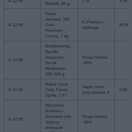
6-12.08
1 zł
3,99 zł
Berlinki, 85 g
Kawa
ziarnista, MK
5 zł taniej z
6-12.08
Cafe
49,99 z
aplikacją
Premium,
Crema, 1 kg
Bombonierka
Baryłki
klasyczne,
Druga tańsza
6-12.08
Torcik
-30%
Wedlowski,
200-250 g
Napój Coca-
Super cena
6-12.08
Cola, Fanta,
4,98 zł
przy zakupie 3
Sprite, 1,5 l
Wszystkie
śmietany i
śmietanki (nie
Druga tańsza
6-12.08
dotyczy
-40%
śmietanki