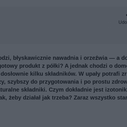
Udo
odzi, błyskawicznie nawadnia i orzeźwia — a d
gotowy produkt z półki? A jednak chodzi o do
z dosłownie kilku składników. W upały potrafi z
zy, szybszy do przygotowania i po prostu zdro
ralne składniki. Czym dokładnie jest izotonik
ak, żeby działał jak trzeba? Zaraz wszystko sta