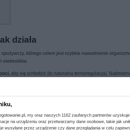
ak działa
kt spożywczy, którego celem jest szybkie nawodnienie organizmu
elektrolitów.
poci
, aby się schłodzić (to naturalna termoregulacja). Nadmiern
, jeśli nie uzupełniamy płynów w odpowiedniej ilości. W praktyc
ienia), ale również – niestety – po
słodkie napoje gazowane, 
eci.
niku,
jnegotowanie.pl, my oraz naszych 1162 zaufanych partnerów uzyskuje
cje na urządzeniu oraz przetwarzamy dane osobowe, takie jak unika
je wysyłane przez urządzenie czy dane przeglądania w celu zapewn