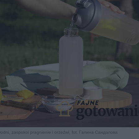
odni, zaspokoi pragnienie i orzeźwi, fot. Галина Сандалова