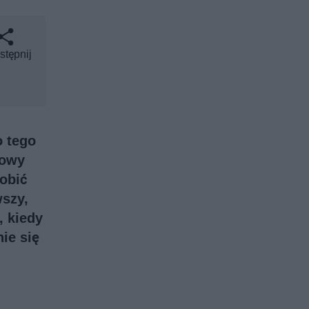
stępnij
o tego
mowy
robić
wszy,
, kiedy
nie się