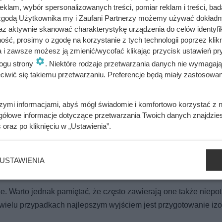
klam, wybór spersonalizowanych treści, pomiar reklam i treści, bad
awdzi się w Twojej sytuacji
 zgodą Użytkownika my i Zaufani Partnerzy możemy używać dokład
az aktywnie skanować charakterystykę urządzenia do celów identyfi
ść, prosimy o zgodę na korzystanie z tych technologii poprzez klikn
a i zawsze możesz ją zmienić/wycofać klikając przycisk ustawień pr
 było od bardzo dawna. Klienci Biedronki zachwyceni
ogu strony
. Niektóre rodzaje przetwarzania danych nie wymagaj
iwić się takiemu przetwarzaniu. Preferencje będą miały zastosowania
szymi informacjami, abyś mógł świadomie i komfortowo korzystać z
rzygotujesz go łatwo samodzielnie, a przy tym będzie zdrowsz
gółowe informacje dotyczące przetwarzania Twoich danych znajdzi
rwników i innych substancji.
s
oraz po kliknięciu w „Ustawienia”.
zczonych składników mineralnych i cukrów w wodzie
(osmol
 czy krew. Dzięki temu domowy izotonik może wchłaniać się szybc
USTAWIENIA
. Warto jednak pamiętać, że często zawierają one także niepo
w wielu przypadkach najlepszym wyjściem jest przygotowanie izo