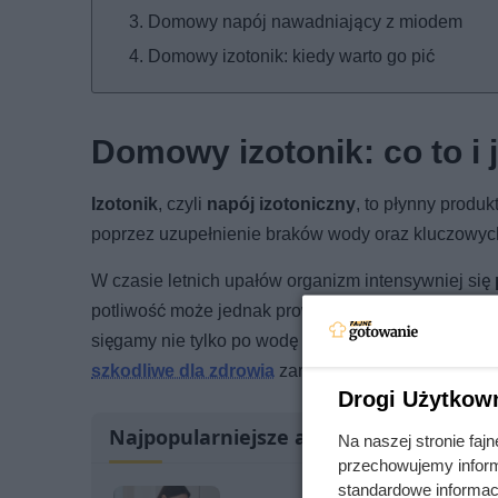
Domowy napój nawadniający z miodem
Domowy izotonik: kiedy warto go pić
Domowy izotonik: co to i j
Izotonik
, czyli
napój izotoniczny
, to płynny produ
poprzez uzupełnienie braków wody oraz kluczowych 
W czasie letnich upałów organizm intensywniej się
potliwość może jednak prowadzić do
odwodnienia
sięgamy nie tylko po wodę (najlepsze źródło nawodn
szkodliwe dla zdrowia
zarówno dorosłych, jak i dzi
Drogi Użytkow
Najpopularniejsze artykuły
Na naszej stronie fa
przechowujemy informa
standardowe informac