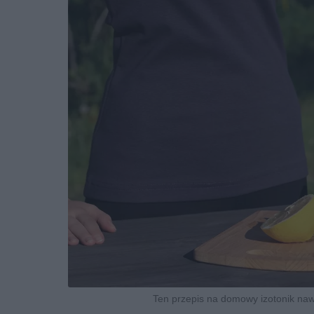
Ten przepis na domowy izotonik naw