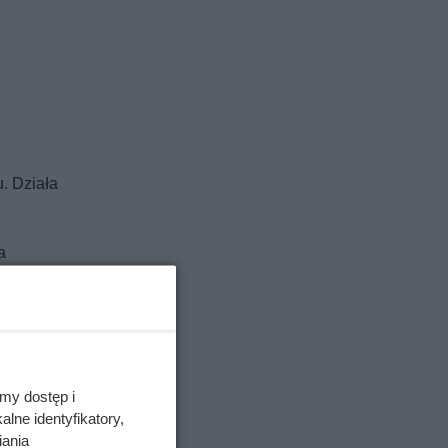
. Działa
a
e często
które są
my dostęp i
lne identyfikatory,
iania