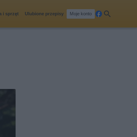
 i sprzęt
Ulubione przepisy
Moje konto
Fa
Szu
ceb
kaj
ook