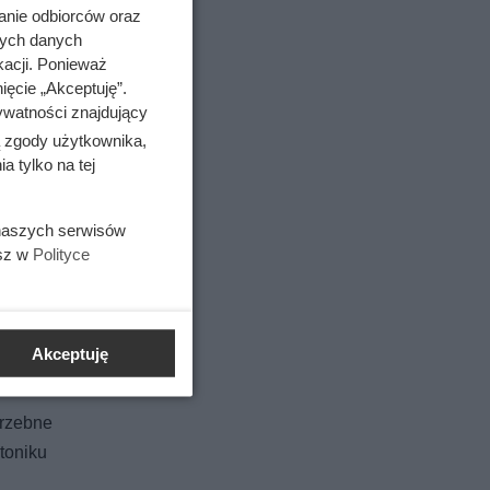
anie odbiorców oraz
nych danych
kacji. Ponieważ
ięcie „Akceptuję”.
ywatności znajdujący
ą zgody użytkownika,
 tylko na tej
 naszych serwisów
ą opcją
esz w
Polityce
alność)
iej niż
Akceptuję
trzebne
toniku