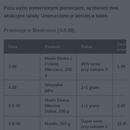
Poza wyżej wymienionymi promocjami, są również inne,
atrakcyjne rabaty. Umieszczono je poniżej w tabeli.
Promocje w Biedronce (3-8.08)
Cena
Data
Produkt
Rabat
promo
Masło Ekstra z
Polskiej
66% taniej
3.08
1,99 zł
Mleczarni, 200
przy zakupie 3
g
Wszystkie
4.08
2+1 gratis
jajka
Masło Ekstra,
3-5.08
Mleczna
1+1 gratis
2,49 zł
Dolina, 200 g
Super cena
3-8.08
Nutella, 350 g
12,99 z
przy zakupie 2