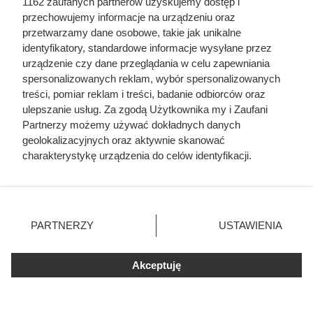
1162 zaufanych partnerów uzyskujemy dostęp i
przechowujemy informacje na urządzeniu oraz
przetwarzamy dane osobowe, takie jak unikalne
identyfikatory, standardowe informacje wysyłane przez
urządzenie czy dane przeglądania w celu zapewniania
spersonalizowanych reklam, wybór spersonalizowanych
treści, pomiar reklam i treści, badanie odbiorców oraz
ulepszanie usług. Za zgodą Użytkownika my i Zaufani
Partnerzy możemy używać dokładnych danych
geolokalizacyjnych oraz aktywnie skanować
Dziennikarze ujawnili
charakterystykę urządzenia do celów identyfikacji.
Ponieważ cenimy Twoją prywatność, prosimy o zgodę na
pochodzenie mięsa z Dino. Klienci
korzystanie z tych technologii poprzez kliknięcie
zaskoczeni
„Akceptuję”. Zgoda jest dobrowolna i zawsze możesz ją
zmienić/wycofać klikając przycisk ustawień prywatności
PARTNERZY
USTAWIENIA
znajdujący się w lewym dolnym rogu strony
. Niektóre
rodzaje przetwarzania danych nie wymagają zgody
Akceptuję
użytkownika, ale masz prawo sprzeciwić się takiemu
przetwarzaniu. Preferencje będą miały zastosowania tylko
na tej witrynie.