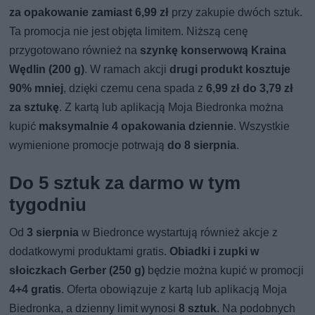
za opakowanie zamiast 6,99 zł
przy zakupie dwóch sztuk.
Ta promocja nie jest objęta limitem. Niższą cenę
przygotowano również na
szynkę konserwową Kraina
Wędlin (200 g)
. W ramach akcji
drugi produkt kosztuje
90% mniej
, dzięki czemu cena spada z
6,99 zł do 3,79 zł
za sztukę
. Z kartą lub aplikacją Moja Biedronka można
kupić
maksymalnie 4 opakowania dziennie
. Wszystkie
wymienione promocje potrwają
do 8 sierpnia
.
Do 5 sztuk za darmo w tym
tygodniu
Od
3 sierpnia
w Biedronce wystartują również akcje z
dodatkowymi produktami gratis.
Obiadki i zupki w
słoiczkach Gerber (250 g)
będzie można kupić w promocji
4+4 gratis
. Oferta obowiązuje z kartą lub aplikacją Moja
Biedronka, a dzienny limit wynosi
8 sztuk
. Na podobnych