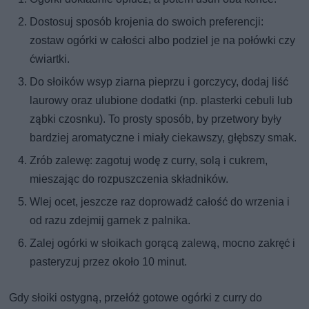
Dostosuj sposób krojenia do swoich preferencji:
zostaw ogórki w całości albo podziel je na połówki czy
ćwiartki.
Do słoików wsyp ziarna pieprzu i gorczycy, dodaj liść
laurowy oraz ulubione dodatki (np. plasterki cebuli lub
ząbki czosnku). To prosty sposób, by przetwory były
bardziej aromatyczne i miały ciekawszy, głębszy smak.
Zrób zalewę: zagotuj wodę z curry, solą i cukrem,
mieszając do rozpuszczenia składników.
Wlej ocet, jeszcze raz doprowadź całość do wrzenia i
od razu zdejmij garnek z palnika.
Zalej ogórki w słoikach gorącą zalewą, mocno zakręć i
pasteryzuj przez około 10 minut.
Gdy słoiki ostygną, przełóż gotowe ogórki z curry do