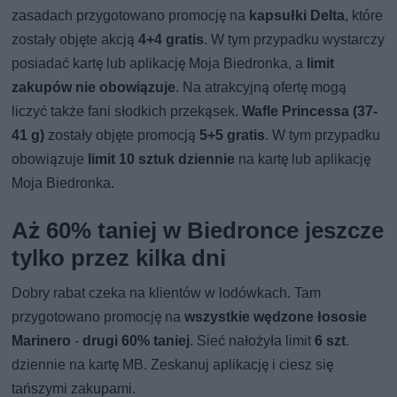
zasadach przygotowano promocję na
kapsułki Delta
, które
zostały objęte akcją
4+4 gratis
. W tym przypadku wystarczy
posiadać kartę lub aplikację Moja Biedronka, a
limit
zakupów nie obowiązuje
. Na atrakcyjną ofertę mogą
liczyć także fani słodkich przekąsek.
Wafle Princessa (37-
41 g)
zostały objęte promocją
5+5 gratis
. W tym przypadku
obowiązuje
limit 10 sztuk dziennie
na kartę lub aplikację
Moja Biedronka.
Aż 60% taniej w Biedronce jeszcze
tylko przez kilka dni
Dobry rabat czeka na klientów w lodówkach. Tam
przygotowano promocję na
wszystkie wędzone łososie
Marinero
-
drugi 60% taniej
. Sieć nałożyła limit
6 szt
.
dziennie na kartę MB. Zeskanuj aplikację i ciesz się
tańszymi zakupami.