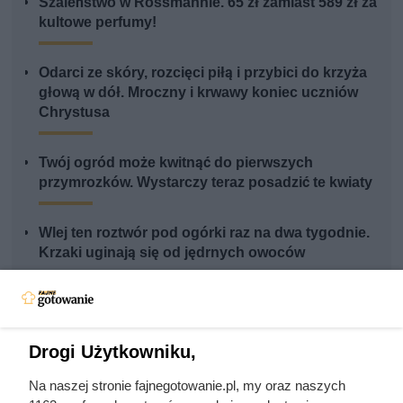
Szaleństwo w Rossmannie. 65 zł zamiast 589 zł za
kultowe perfumy!
Odarci ze skóry, rozcięci piłą i przybici do krzyża
głową w dół. Mroczny i krwawy koniec uczniów
Chrystusa
Twój ogród może kwitnąć do pierwszych
przymrozków. Wystarczy teraz posadzić te kwiaty
Wlej ten roztwór pod ogórki raz na dwa tygodnie.
Krzaki uginają się od jędrnych owoców
Drogi Użytkowniku,
Na naszej stronie fajnegotowanie.pl, my oraz naszych