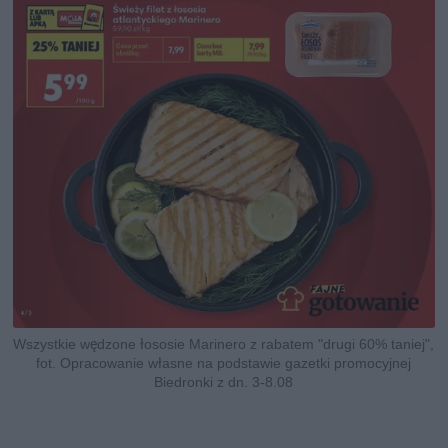
Wszystkie wędzone łososie Marinero z rabatem "drugi 60% taniej",
fot. Opracowanie własne na podstawie gazetki promocyjnej
Biedronki z dn. 3-8.08