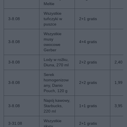
Meltie
Wszystkie
3-8.08
tuńczyki w
2+1 gratis
puszce
Wszystkie
musy
3-8.08
4+4 gratis
owocowe
Gerber
Lody w rożku,
3-8.08
2+2 gratis
2,40 zł
Diuna, 270 ml
Serek
homogenizow
3-8.08
2+2 gratis
1,99 zł
any, Danio
Pouch, 120 g
Napój kawowy,
3-8.08
Starbucks,
1+1 gratis
3,95 zł
220 ml
Wszystkie
3-31.08
2+1 gratis
skyry