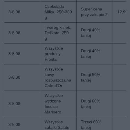
Czekolada
Super cena
3-8.08
Milka, 250-300
12,99 z
przy zakupie 2
g
Twaróg klinek,
Drugi 40%
3-8.08
Delikate, 250
taniej
g
Wszystkie
Drugi 40%
3-8.08
produkty
taniej
Frosta
Wszystkie
kawy
Drugi 50%
3-8.08
rozpuszczalne
taniej
Cafe d’Or
Wszystkie
wędzone
Drugi 60%
3-8.08
łososie
taniej
Marinero
Wszystkie
Trzeci 60%
3-8.08
sałatki Salato
taniej