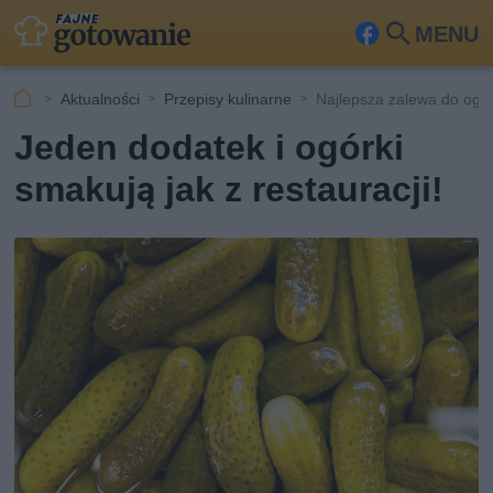
MENU
Fa
Szu
ceb
kaj
Aktualności
Przepisy kulinarne
Najlepsza zalewa do ogó
ook
Jeden dodatek i ogórki
smakują jak z restauracji!