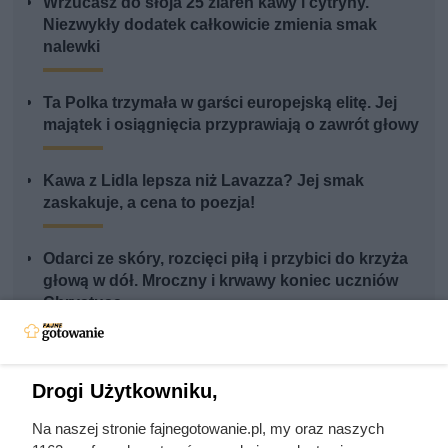
Wrzucasz do słoja 25 ziaren kawy i cytryny.
Niezwykły dodatek całkowicie zmienia smak
nalewki
Ta Polka trzymała w garści europejską elitę. Jej
majątek i osiągnięcia przyprawiają o zawrót głowy
Kawa z Lidla lepsza niż Lavazza? Jej smak
zaskakuje, a cena to poezja!
Odarci ze skóry, rozcięci piłą i przybici do krzyża
głową w dół. Mroczny i krwawy koniec uczniów
Chrystusa
Ta wojna po raz pierwszy złamała potęgę
imperialnej Rosji. Mało kto o niej pamięta
Drogi Użytkowniku,
Na naszej stronie fajnegotowanie.pl, my oraz naszych
Uwięził żonę i dzieci, porywał młode dziewczyny.