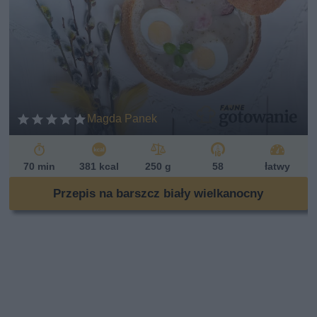
Magda Panek
70 min
381 kcal
250 g
58
łatwy
Przepis na barszcz biały wielkanocny