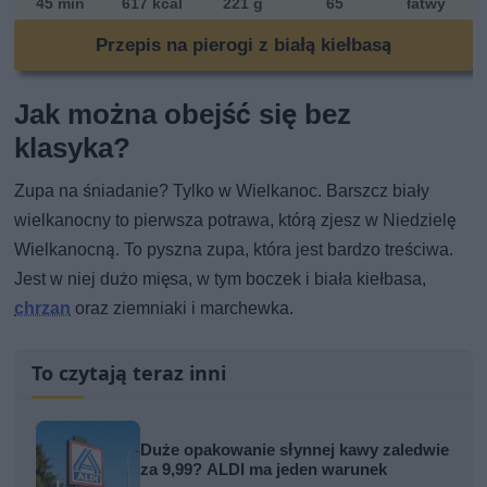
45 min
617 kcal
221 g
65
łatwy
Przepis na pierogi z białą kiełbasą
Jak można obejść się bez
klasyka?
Zupa na śniadanie? Tylko w Wielkanoc. Barszcz biały
wielkanocny to pierwsza potrawa, którą zjesz w Niedzielę
Wielkanocną. To pyszna zupa, która jest bardzo treściwa.
Jest w niej dużo mięsa, w tym boczek i biała kiełbasa,
chrzan
oraz ziemniaki i marchewka.
To czytają teraz inni
Duże opakowanie słynnej kawy zaledwie
za 9,99? ALDI ma jeden warunek