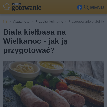
MENU
Fa
Szu
ceb
kaj
Aktualności
Przepisy kulinarne
Przygotowanie białej kie
ook
Biała kiełbasa na
Wielkanoc - jak ją
przygotować?