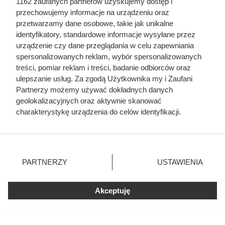
1162 zaufanych partnerów uzyskujemy dostęp i
Co się działo w zamku polskiego magnata
przechowujemy informacje na urządzeniu oraz
przetwarzamy dane osobowe, takie jak unikalne
identyfikatory, standardowe informacje wysyłane przez
urządzenie czy dane przeglądania w celu zapewniania
spersonalizowanych reklam, wybór spersonalizowanych
treści, pomiar reklam i treści, badanie odbiorców oraz
ulepszanie usług. Za zgodą Użytkownika my i Zaufani
Partnerzy możemy używać dokładnych danych
geolokalizacyjnych oraz aktywnie skanować
charakterystykę urządzenia do celów identyfikacji.
Ponieważ cenimy Twoją prywatność, prosimy o zgodę na
korzystanie z tych technologii poprzez kliknięcie
„Akceptuję”. Zgoda jest dobrowolna i zawsze możesz ją
zmienić/wycofać klikając przycisk ustawień prywatności
PARTNERZY
USTAWIENIA
znajdujący się w lewym dolnym rogu strony
. Niektóre
rodzaje przetwarzania danych nie wymagają zgody
Akceptuję
użytkownika, ale masz prawo sprzeciwić się takiemu
przetwarzaniu. Preferencje będą miały zastosowania tylko
na tej witrynie.