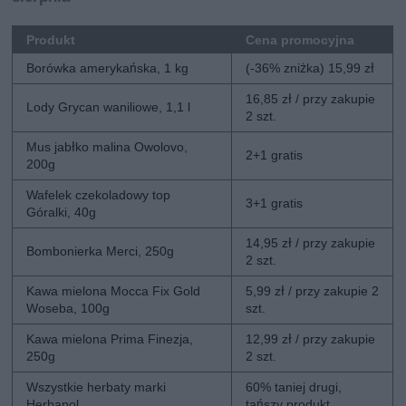
Produkt
Cena promocyjna
Borówka amerykańska, 1 kg
(-36% zniżka) 15,99 zł
16,85 zł / przy zakupie
Lody Grycan waniliowe, 1,1 l
2 szt.
Mus jabłko malina Owolovo,
2+1 gratis
200g
Wafelek czekoladowy top
3+1 gratis
Góralki, 40g
14,95 zł / przy zakupie
Bombonierka Merci, 250g
2 szt.
Kawa mielona Mocca Fix Gold
5,99 zł / przy zakupie 2
Woseba, 100g
szt.
Kawa mielona Prima Finezja,
12,99 zł / przy zakupie
250g
2 szt.
Wszystkie herbaty marki
60% taniej drugi,
Herbapol
tańszy produkt