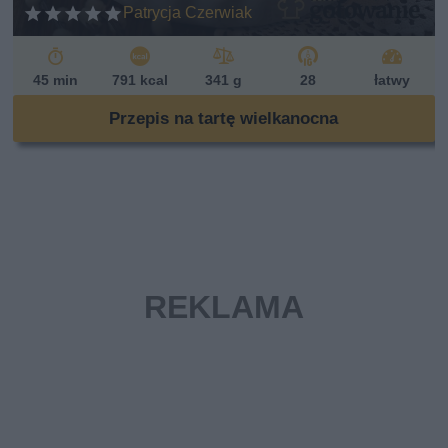
Patrycja Czerwiak
45 min
791 kcal
341 g
28
łatwy
Przepis na tartę wielkanocna