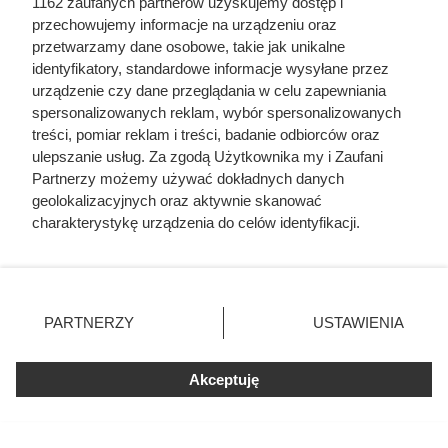
1162 zaufanych partnerów uzyskujemy dostęp i
przechowujemy informacje na urządzeniu oraz
przetwarzamy dane osobowe, takie jak unikalne
identyfikatory, standardowe informacje wysyłane przez
urządzenie czy dane przeglądania w celu zapewniania
spersonalizowanych reklam, wybór spersonalizowanych
treści, pomiar reklam i treści, badanie odbiorców oraz
ulepszanie usług. Za zgodą Użytkownika my i Zaufani
Partnerzy możemy używać dokładnych danych
geolokalizacyjnych oraz aktywnie skanować
charakterystykę urządzenia do celów identyfikacji.
Ponieważ cenimy Twoją prywatność, prosimy o zgodę na
korzystanie z tych technologii poprzez kliknięcie
Czytaj także:
„Akceptuję”. Zgoda jest dobrowolna i zawsze możesz ją
zmienić/wycofać klikając przycisk ustawień prywatności
PARTNERZY
USTAWIENIA
Ceny pelletu wystrzeliły jeszcze przed sezonem.
znajdujący się w lewym dolnym rogu strony
. Niektóre
Eksperci mówią, co się stanie za kilka miesięcy
rodzaje przetwarzania danych nie wymagają zgody
Akceptuję
użytkownika, ale masz prawo sprzeciwić się takiemu
przetwarzaniu. Preferencje będą miały zastosowania tylko
Ta Polka trzymała w garści europejską elitę. Jej
na tej witrynie.
majątek i osiągnięcia przyprawiają o zawrót głowy