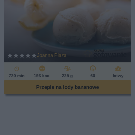
Joanna Płaza
720 min
193 kcal
225 g
60
łatwy
Przepis na lody bananowe