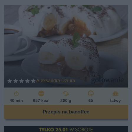
Aleksandra Dziura
40 min
657 kcal
200 g
65
łatwy
Przepis na banoffee