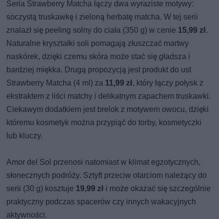
Seria Strawberry Matcha łączy dwa wyraziste motywy:
soczystą truskawkę i zieloną herbatę matcha. W tej serii
znalazł się peeling solny do ciała (350 g) w cenie
15,99 zł
.
Naturalne kryształki soli pomagają złuszczać martwy
naskórek, dzięki czemu skóra może stać się gładsza i
bardziej miękka. Drugą propozycją jest produkt do ust
Strawberry Matcha (4 ml) za
11,99 zł
, który łączy połysk z
ekstraktem z liści matchy i delikatnym zapachem truskawki.
Ciekawym dodatkiem jest brelok z motywem owocu, dzięki
któremu kosmetyk można przypiąć do torby, kosmetyczki
lub kluczy.
Amor del Sol przenosi natomiast w klimat egzotycznych,
słonecznych podróży. Sztyft przeciw otarciom należący do
serii (30 g) kosztuje
19,99 zł
i może okazać się szczególnie
praktyczny podczas spacerów czy innych wakacyjnych
aktywności.