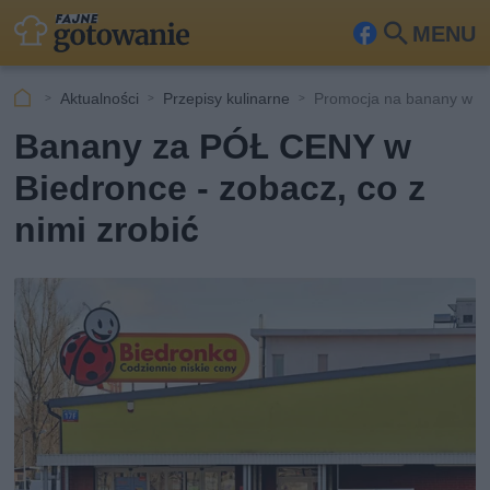
MENU
Fa
Szu
ceb
kaj
Aktualności
Przepisy kulinarne
Promocja na banany w B
ook
Banany za PÓŁ CENY w
Biedronce - zobacz, co z
nimi zrobić