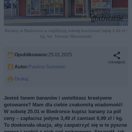
Banany w Biedronce w najbliższą sobotę kosztować będą 3,49 zł /
kg, fot. Tomasz Warszewski
Opublikowano:
25.01.2025
Udostępnij
Autor:
Paulina Surowiec
Drukuj
Jesteś fanem bananów i uwielbiasz kreatywne
gotowanie? Mam dla ciebie znakomitą wiadomość!
W sobotę 25.01 w Biedronce kupisz banany za pół
ceny – zapłacisz jedyne 3,49 zł zamiast 6,99 zł / kg.
To doskonała okazja, aby zaopatrzyć się w te pyszne
owoce i zrobić z nich coś pożywnego. Sprawdź, jak