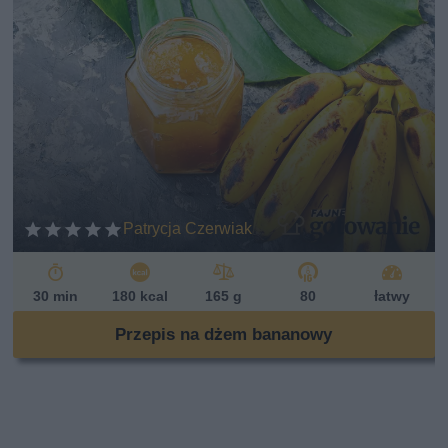
Patrycja Czerwiak
30 min
180 kcal
165 g
80
łatwy
Przepis na dżem bananowy