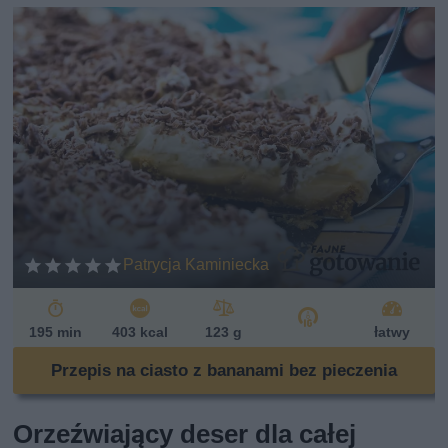
Patrycja Kaminiecka
195 min
403 kcal
123 g
łatwy
Przepis na ciasto z bananami bez pieczenia
Orzeźwiający deser dla całej