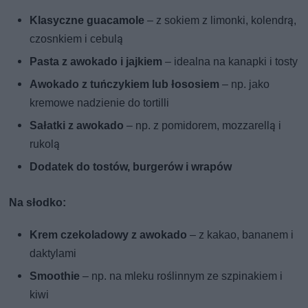
Klasyczne guacamole
– z sokiem z limonki, kolendrą,
czosnkiem i cebulą
Pasta z awokado i jajkiem
– idealna na kanapki i tosty
Awokado z tuńczykiem lub łososiem
– np. jako
kremowe nadzienie do tortilli
Sałatki z awokado
– np. z pomidorem, mozzarellą i
rukolą
Dodatek do tostów, burgerów i wrapów
Na słodko:
Krem czekoladowy z awokado
– z kakao, bananem i
daktylami
Smoothie
– np. na mleku roślinnym ze szpinakiem i
kiwi