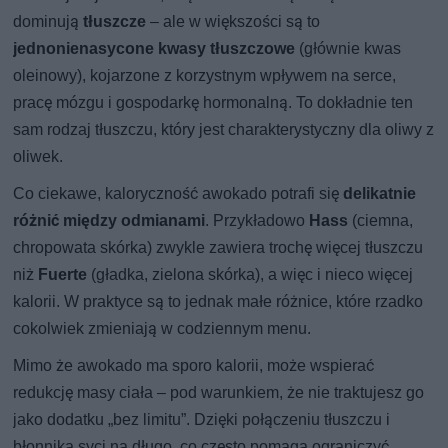
dominują
tłuszcze
– ale w większości są to
jednonienasycone kwasy tłuszczowe
(głównie kwas
oleinowy), kojarzone z korzystnym wpływem na serce,
pracę mózgu i gospodarkę hormonalną. To dokładnie ten
sam rodzaj tłuszczu, który jest charakterystyczny dla oliwy z
oliwek.
Co ciekawe, kaloryczność awokado potrafi się
delikatnie
różnić między odmianami
. Przykładowo
Hass
(ciemna,
chropowata skórka) zwykle zawiera trochę więcej tłuszczu
niż
Fuerte
(gładka, zielona skórka), a więc i nieco więcej
kalorii. W praktyce są to jednak małe różnice, które rzadko
cokolwiek zmieniają w codziennym menu.
Mimo że awokado ma sporo kalorii, może wspierać
redukcję masy ciała – pod warunkiem, że nie traktujesz go
jako dodatku „bez limitu”. Dzięki połączeniu tłuszczu i
błonnika syci na długo, co często pomaga ograniczyć