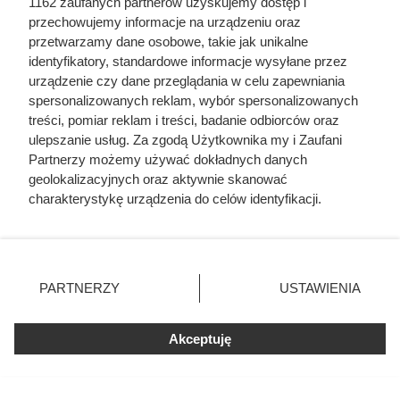
1162 zaufanych partnerów uzyskujemy dostęp i
przechowujemy informacje na urządzeniu oraz
przetwarzamy dane osobowe, takie jak unikalne
identyfikatory, standardowe informacje wysyłane przez
urządzenie czy dane przeglądania w celu zapewniania
spersonalizowanych reklam, wybór spersonalizowanych
treści, pomiar reklam i treści, badanie odbiorców oraz
ulepszanie usług. Za zgodą Użytkownika my i Zaufani
Partnerzy możemy używać dokładnych danych
geolokalizacyjnych oraz aktywnie skanować
Czytaj także:
charakterystykę urządzenia do celów identyfikacji.
Ponieważ cenimy Twoją prywatność, prosimy o zgodę na
korzystanie z tych technologii poprzez kliknięcie
Wrzucasz do słoja 25 ziaren kawy i cytryny.
„Akceptuję”. Zgoda jest dobrowolna i zawsze możesz ją
Niezwykły dodatek całkowicie zmienia smak
zmienić/wycofać klikając przycisk ustawień prywatności
nalewki
PARTNERZY
USTAWIENIA
znajdujący się w lewym dolnym rogu strony
. Niektóre
rodzaje przetwarzania danych nie wymagają zgody
Mąż ją zdradzał i zaraził kiłą, a lekarze faszerowali
Akceptuję
użytkownika, ale masz prawo sprzeciwić się takiemu
arszenikiem. Przerażająca prawda o cenie, jaką
przetwarzaniu. Preferencje będą miały zastosowania tylko
Karen Blixen zapłaciła za Afrykę
na tej witrynie.