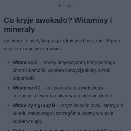
Co kryje awokado? Witaminy i
minerały
Awokado to nie tylko porcja zdrowych tłuszczów. W jego
miąższu znajdziesz również:
Witaminę E
– mocny antyoksydant, który pomaga
chronić komórki, wspiera kondycję skóry, wzrok i
odporność.
Witaminę K1
– kluczową dla prawidłowego
krzepnięcia krwi oraz utrzymania mocnych kości.
Witaminy z grupy B
– w tym kwas foliowy, istotny dla
układu nerwowego i szczególnie ważny w diecie
kobiet w ciąży.
Potas
– często nawet więcej niż w bananie! Wspiera