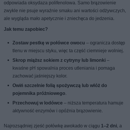
odpowiada oksydaza polifenolowa. Samo brązowienie
zwykle nie psuje wyraźnie smaku ani wartości odżywczych,
ale wygląda mało apetycznie i zniechęca do jedzenia.
Jak temu zapobiec?
Zostaw pestkę w połówce owocu
– ogranicza dostęp
tlenu w miejscu styku, więc ta część ciemnieje wolniej.
Skrop miąższ sokiem z cytryny lub limonki
–
kwaśne pH spowalnia proces utleniania i pomaga
zachować jaśniejszy kolor.
Owiń szczelnie folią spożywczą lub włóż do
pojemnika próżniowego
.
Przechowuj w lodówce
– niższa temperatura hamuje
aktywność enzymów i opóźnia brązowienie.
Najrozsądniej zjeść połówkę awokado w ciągu
1–2 dni
, a