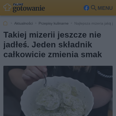
MENU
Fa
Szu
ceb
kaj
Aktualności
Przepisy kulinarne
Najlepsza mizeria jaką ja
ook
Takiej mizerii jeszcze nie
jadłeś. Jeden składnik
całkowicie zmienia smak