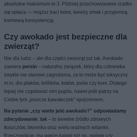
absolutne maksimum to 3. Później przechowywanie rzadko
się opłaca — miąższ traci kolor, świeży smak i przyjemną,
kremową konsystencję.
Czy awokado jest bezpieczne dla
zwierząt?
Nie dla ludzi – ale dla części zwierząt już tak. Awokado
zawiera
persin
– naturalny związek, który dla człowieka
zwykle nie stanowi zagrożenia, za to może być toksyczny
m.in. dla ptaków, królików, kotów, psów czy koni. Dlatego
lepiej nie częstować nim pupila, nawet jeśli patrzy na
Ciebie tym „jeszcze kawałeczek” spojrzeniem.
Na pytanie „czy warto jeść awokado?” odpowiadamy
zdecydowanie: tak
– to świetne źródło zdrowych
tłuszczów, błonnika oraz wielu ważnych witamin.
Rzeczywiście, ma więcej kalorii niż np. ogórek czy