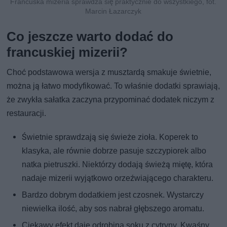
Francuska mizeria sprawdza się praktycznie do wszystkiego, fot.
Marcin Łazarczyk
Co jeszcze warto dodać do
francuskiej mizerii?
Choć podstawowa wersja z musztardą smakuje świetnie,
można ją łatwo modyfikować. To właśnie dodatki sprawiają,
że zwykła sałatka zaczyna przypominać dodatek niczym z
restauracji.
Świetnie sprawdzają się świeże zioła. Koperek to
klasyka, ale równie dobrze pasuje szczypiorek albo
natka pietruszki. Niektórzy dodają świeżą miętę, która
nadaje mizerii wyjątkowo orzeźwiającego charakteru.
Bardzo dobrym dodatkiem jest czosnek. Wystarczy
niewielka ilość, aby sos nabrał głębszego aromatu.
Ciekawy efekt daje odrobina soku z cytryny. Kwaśny