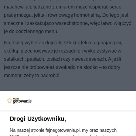
marchew, ale jedzone z umiarem może wspierać serce,
pracę mózgu, jelita i równowagę hormonalną. Do tego jest
smaczne i zaskakująco wszechstronne, więc łatwo włączyć
je do codziennego menu.
Najlepiej wybierać dojrzałe sztuki z lekko uginającą się
skórką, przechowywać je rozsądnie i wykorzystywać w
sałatkach, pastach, tostach czy nawet deserach. A jeśli
jeszcze nie próbowałeś awokado na słodko – to dobry
moment, żeby to nadrobić.
Drogi Użytkowniku,
Na naszej stronie fajnegotowanie.pl, my oraz naszych