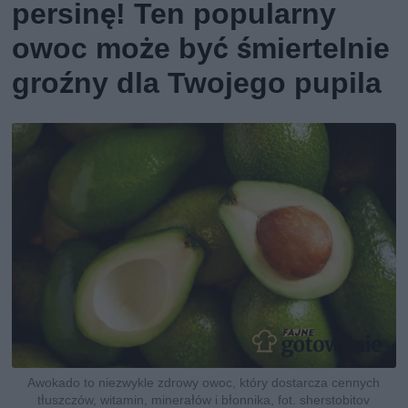
persinę! Ten popularny
owoc może być śmiertelnie
groźny dla Twojego pupila
Awokado to niezwykle zdrowy owoc, który dostarcza cennych
tłuszczów, witamin, minerałów i błonnika, fot. sherstobitov