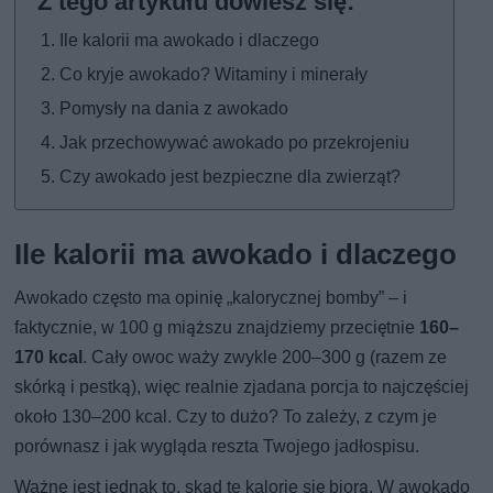
Ile kalorii ma awokado i dlaczego
Co kryje awokado? Witaminy i minerały
Pomysły na dania z awokado
Jak przechowywać awokado po przekrojeniu
Czy awokado jest bezpieczne dla zwierząt?
Ile kalorii ma awokado i dlaczego
Awokado często ma opinię „kalorycznej bomby” – i
faktycznie, w 100 g miąższu znajdziemy przeciętnie
160–
170 kcal
. Cały owoc waży zwykle 200–300 g (razem ze
skórką i pestką), więc realnie zjadana porcja to najczęściej
około 130–200 kcal. Czy to dużo? To zależy, z czym je
porównasz i jak wygląda reszta Twojego jadłospisu.
Ważne jest jednak to, skąd te kalorie się biorą. W awokado