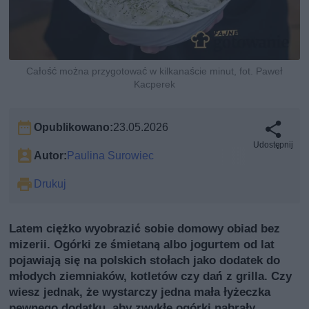
Całość można przygotować w kilkanaście minut, fot. Paweł
Kacperek
Opublikowano:
23.05.2026
Udostępnij
Autor:
Paulina Surowiec
Drukuj
Latem ciężko wyobrazić sobie domowy obiad bez
mizerii. Ogórki ze śmietaną albo jogurtem od lat
pojawiają się na polskich stołach jako dodatek do
młodych ziemniaków, kotletów czy dań z grilla. Czy
wiesz jednak, że wystarczy jedna mała łyżeczka
pewnego dodatku, aby zwykłe ogórki nabrały