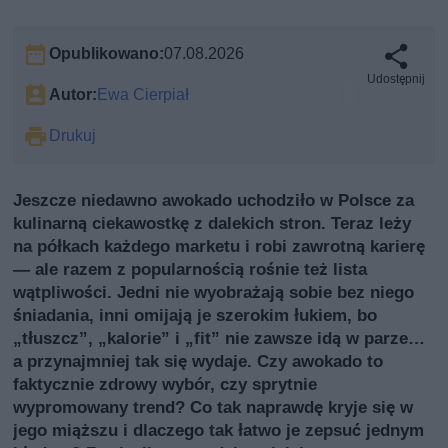
Opublikowano:
07.08.2026
Udostępnij
Autor:
Ewa Cierpiał
Drukuj
Jeszcze niedawno awokado uchodziło w Polsce za
kulinarną ciekawostkę z dalekich stron. Teraz leży
na półkach każdego marketu i robi zawrotną karierę
— ale razem z popularnością rośnie też lista
wątpliwości. Jedni nie wyobrażają sobie bez niego
śniadania, inni omijają je szerokim łukiem, bo
„tłuszcz”, „kalorie” i „fit” nie zawsze idą w parze…
a przynajmniej tak się wydaje. Czy awokado to
faktycznie zdrowy wybór, czy sprytnie
wypromowany trend? Co tak naprawdę kryje się w
jego miąższu i dlaczego tak łatwo je zepsuć jednym