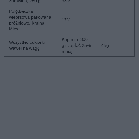
Żurawina, 250 g
33%
Polędwiczka
wieprzowa pakowana
17%
próżniowo, Kraina
Mięs
Kup min. 300
Wszystkie cukierki
g i zapłać 25%
2 kg
Wawel na wagę
mniej