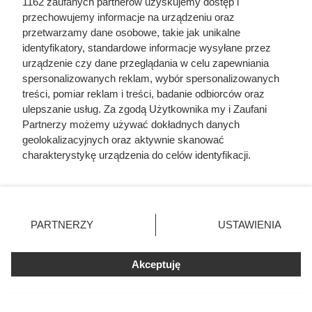
1162 zaufanych partnerów uzyskujemy dostęp i
przechowujemy informacje na urządzeniu oraz
przetwarzamy dane osobowe, takie jak unikalne
Doprowadził do śmierci większej
identyfikatory, standardowe informacje wysyłane przez
liczby ludzi niż Hitler i Stalin
urządzenie czy dane przeglądania w celu zapewniania
spersonalizowanych reklam, wybór spersonalizowanych
razem wzięci. Mimo to czczą go
treści, pomiar reklam i treści, badanie odbiorców oraz
jako bohatera
ulepszanie usług. Za zgodą Użytkownika my i Zaufani
Partnerzy możemy używać dokładnych danych
geolokalizacyjnych oraz aktywnie skanować
charakterystykę urządzenia do celów identyfikacji.
Ponieważ cenimy Twoją prywatność, prosimy o zgodę na
korzystanie z tych technologii poprzez kliknięcie
„Akceptuję”. Zgoda jest dobrowolna i zawsze możesz ją
zmienić/wycofać klikając przycisk ustawień prywatności
PARTNERZY
USTAWIENIA
znajdujący się w lewym dolnym rogu strony
. Niektóre
rodzaje przetwarzania danych nie wymagają zgody
Akceptuję
użytkownika, ale masz prawo sprzeciwić się takiemu
przetwarzaniu. Preferencje będą miały zastosowania tylko
na tej witrynie.