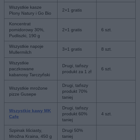
Wszystkie kasze
2+1 gratis
Plony Natury i Go Bio
Koncentrat
pomidorowy 30%,
2+1 gratis
6 szt.
Pudliszki, 190 g
Wszystkie napoje
3+1 gratis
8 szt.
Mullermilch
Wszystkie
Drugi, tańszy
paczkowane
6 szt.
produkt za 1 zł
kabanosy Tarczyński
Drugi, tańszy
Wszystkie mrożone
produkt 70%
pizze Gusepe
taniej
Drugi, tańszy
Wszystkie kawy MK
produkt 60%
4 szt.
Cafe
taniej
Szpinak liściasty,
Drugi 50%
Mroźna Kraina, 450 g
taniej