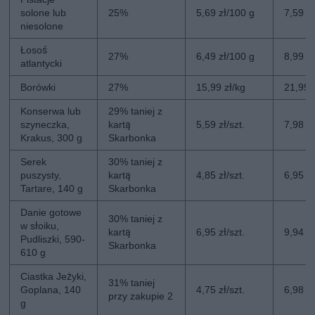
solone lub
25%
5,69 zł/100 g
7,59 z
niesolone
Łosoś
27%
6,49 zł/100 g
8,99 z
atlantycki
Borówki
27%
15,99 zł/kg
21,99 
Konserwa lub
29% taniej z
szyneczka,
kartą
5,59 zł/szt.
7,98 zł
Krakus, 300 g
Skarbonka
Serek
30% taniej z
puszysty,
kartą
4,85 zł/szt.
6,95 zł
Tartare, 140 g
Skarbonka
Danie gotowe
30% taniej z
w słoiku,
kartą
6,95 zł/szt.
9,94 zł
Pudliszki, 590-
Skarbonka
610 g
Ciastka Jeżyki,
31% taniej
Goplana, 140
4,75 zł/szt.
6,98 zł
przy zakupie 2
g