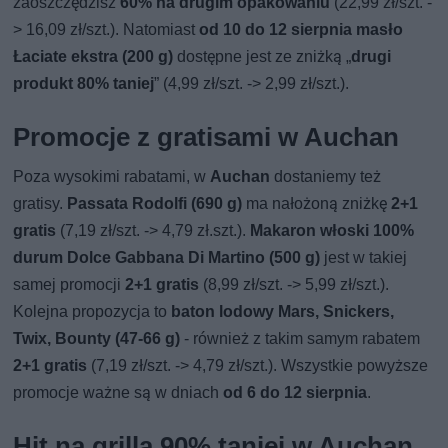
zaoszczędzisz
60% na drugim opakowaniu
(22,99 zł/szt. -
> 16,09 zł/szt.). Natomiast
od 10 do 12 sierpnia masło
Łaciate ekstra (200 g)
dostępne jest ze zniżką „
drugi
produkt 80% taniej
” (4,99 zł/szt. -> 2,99 zł/szt.).
Promocje z gratisami w Auchan
Poza wysokimi rabatami, w
Auchan
dostaniemy też
gratisy.
Passata Rodolfi (690 g)
ma nałożoną zniżkę
2+1
gratis
(7,19 zł/szt. -> 4,79 zł.szt.).
Makaron włoski 100%
durum Dolce Gabbana Di Martino (500 g)
jest w takiej
samej promocji
2+1 gratis
(8,99 zł/szt. -> 5,99 zł/szt.).
Kolejna propozycja to
baton lodowy Mars, Snickers,
Twix, Bounty (47-66 g)
- również z takim samym rabatem
2+1 gratis
(7,19 zł/szt. -> 4,79 zł/szt.). Wszystkie powyższe
promocje ważne są w dniach
od 6 do 12 sierpnia
.
Hit na grilla 90% taniej w Auchan