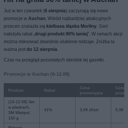
Już w ten czwartek (
6 sierpnia
) zaczynają się nowe
promocje w
Auchan.
Wśród najbardziej atrakcyjnych
przecen znalazła się
kiełbasa śląska Morliny
. Sieć
nałożyła rabat „
drugi produkt 90% taniej
”. W ramach akcji
można miksować dowolnie ulubione rodzaje. Zniżka ta
ważna jest
do 12 sierpnia
.
Czas na przegląd pozostałych obniżek tej gazetki.
Promocje w Auchan (6-12.08)
Cena
Cena 
Produkt
Rabat
promocyjna
promo
(10-12.08) Ser
w plastrach,
41%
3,49 zł/szt.
5,98 zł
SM Mlekpol,
150 g
Pistacje