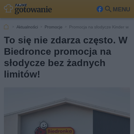
MENU
Fa
Szu
ceb
kaj
Aktualności
Promocje
Promocja na słodycze Kinder w B
ook
To się nie zdarza często. W
Biedronce promocja na
słodycze bez żadnych
limitów!