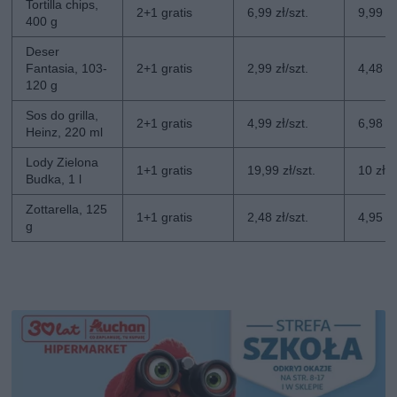
Tortilla chips,
2+1 gratis
6,99 zł/szt.
9,99 zł
400 g
Deser
Fantasia, 103-
2+1 gratis
2,99 zł/szt.
4,48 zł
120 g
Sos do grilla,
2+1 gratis
4,99 zł/szt.
6,98 zł
Heinz, 220 ml
Lody Zielona
1+1 gratis
19,99 zł/szt.
10 zł/s
Budka, 1 l
Zottarella, 125
1+1 gratis
2,48 zł/szt.
4,95 zł
g