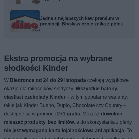
Jedna z najlepszych kaw premium w
promocji. Błyskawicznie znika z półek
Ekstra promocja na wybrane
słodkości Kinder
W
Biedronce od 24 do 29 listopada
czekają wyjątkowe
okazje dla miłośników słodyczy!
Wszystkie batony,
ciastka i czekolady Kinder
– w tym popularne warianty,
takie jak Kinder Bueno, Duplo, Chocolate czy Country –
dostępne są w promocji
2+1 gratis
. Możesz
dowolnie
mieszać produkty, bez limitów
, a do skorzystania z oferty
nie jest wymagana karta lojalnościowa ani aplikacja
. To
świetna okazja, żeby zrobić zapas ulubionych słodkości dla