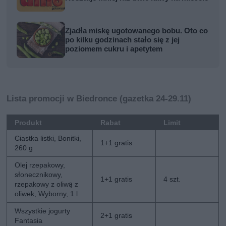
Zjadła miskę ugotowanego bobu. Oto co
po kilku godzinach stało się z jej
poziomem cukru i apetytem
Lista promocji w Biedronce (gazetka 24-29.11)
Produkt
Rabat
Limit
Ciastka listki, Bonitki,
1+1 gratis
260 g
Olej rzepakowy,
słonecznikowy,
1+1 gratis
4 szt.
rzepakowy z oliwą z
oliwek, Wyborny, 1 l
Wszystkie jogurty
2+1 gratis
Fantasia