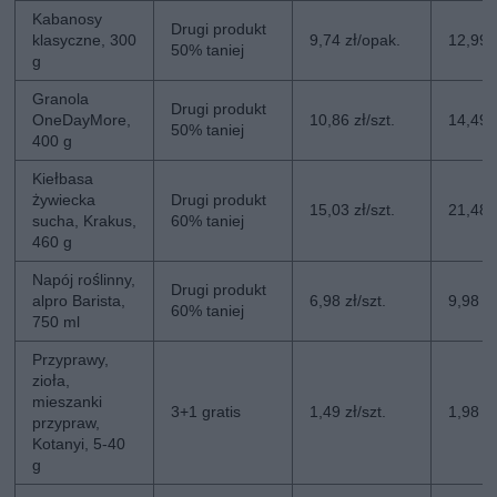
Kabanosy
Drugi produkt
klasyczne, 300
9,74 zł/opak.
12,99 
50% taniej
g
Granola
Drugi produkt
OneDayMore,
10,86 zł/szt.
14,49 z
50% taniej
400 g
Kiełbasa
żywiecka
Drugi produkt
15,03 zł/szt.
21,48 z
sucha, Krakus,
60% taniej
460 g
Napój roślinny,
Drugi produkt
alpro Barista,
6,98 zł/szt.
9,98 zł
60% taniej
750 ml
Przyprawy,
zioła,
mieszanki
3+1 gratis
1,49 zł/szt.
1,98 zł
przypraw,
Kotanyi, 5-40
g