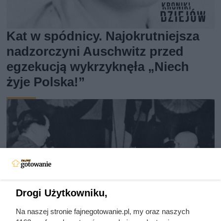
Kat w spódnicy. Najokrutniejsza
nadzorczyni Auschwitz przed
egzekucją wykrzyknęła „Niech
żyje Polska!”
Drogi Użytkowniku,
Na naszej stronie fajnegotowanie.pl, my oraz naszych