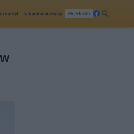
 i sprzęt
Ulubione przepisy
Moje konto
Fa
Szu
ceb
kaj
ook
 w