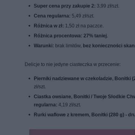
Super cena przy zakupie 2:
3,99 zł/szt.
Cena regularna:
5,49 zł/szt.
Różnica w zł:
1,50 zł na paczce.
Różnica procentowa:
27% taniej
.
Warunki:
brak limitów,
bez konieczności skano
Delicje to nie jedyne ciasteczka w przecenie:
Pierniki nadziewane w czekoladzie, Bonitki (
zł/szt.
Ciastka owsiane, Bonitki / Twoje Słodkie Ch
regularna:
4,19 zł/szt.
Rurki waflowe z kremem, Bonitki (280 g) -
dr