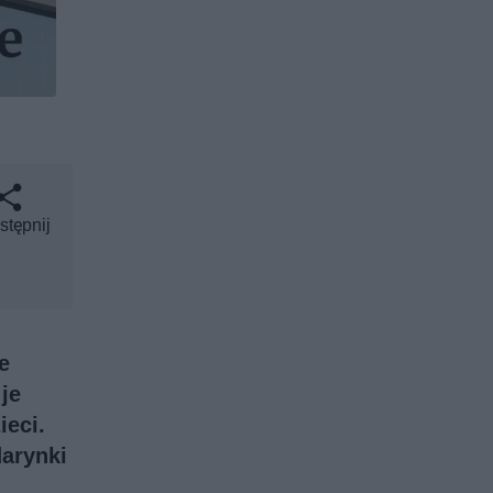
stępnij
e
je
ieci.
darynki