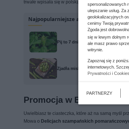
trwałe wpisała się w polską popkulturę, pozostając 
spersonalizowanych re
ulepszanie usług. Za
geolokalizacyjnych or
Najpopularniejsze artykuły
cenimy Twoją prywatno
Zgoda jest dobrowoln
się w lewym dolnym r
Pij to 7 dni i zobacz, co dzieje się 
ale masz prawo sprzec
witrynie.
Zapoznaj się z poniż
internetowych. Szcze
Zjadła miskę ugotowanego bobu. Oto
Prywatności i Cookie
PARTNERZY
Promocja w Biedronce na
Uwielbiasz te ciasteczka, które aż na samą myśl p
Mowa o
Delicjach szampańskich pomarańczowyc