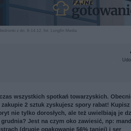
iedronki z dn. 8-14.12, fot. Longfin Media
Udo
czas wszystkich spotkań towarzyskich. Obecni
zakupie 2 sztuk zyskujesz spory rabat! Kupisz 
yt nie tylko dorosłych, ale też uwielbiają je dz
4 grudnia? Jest na czym oko zawiesić, np: man
trach (drugie opakowanie 56% taniej) i ser