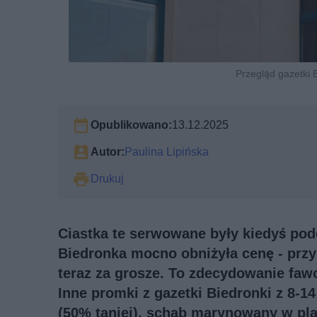
Przegląd gazetki B
Opublikowano:
13.12.2025
Autor:
Paulina Lipińska
Drukuj
Ciastka te serwowane były kiedyś pod
Biedronka mocno obniżyła cenę - przy 
teraz za grosze. To zdecydowanie fawor
Inne promki z gazetki Biedronki z 8-1
(50% taniej), schab marynowany w plas