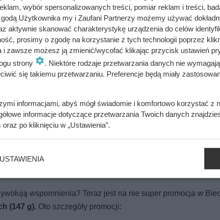
jednym z symboli słodkiej strony PRL.
klam, wybór spersonalizowanych treści, pomiar reklam i treści, bad
 zgodą Użytkownika my i Zaufani Partnerzy możemy używać dokład
az aktywnie skanować charakterystykę urządzenia do celów identyfi
ść, prosimy o zgodę na korzystanie z tych technologii poprzez klikn
a i zawsze możesz ją zmienić/wycofać klikając przycisk ustawień pr
ogu strony
. Niektóre rodzaje przetwarzania danych nie wymagaj
z włosami i skórą
iwić się takiemu przetwarzaniu. Preferencje będą miały zastosowania
szymi informacjami, abyś mógł świadomie i komfortowo korzystać z
gółowe informacje dotyczące przetwarzania Twoich danych znajdzi
 co po kilku godzinach stało się z jej poziomem cukru i apetyt
s
oraz po kliknięciu w „Ustawienia”.
USTAWIENIA
 kultowe ciastka z PRL
rzywołują wspomnienia? Teraz jest na nie super promocja w Bie
h (147 g).
Oto szczegóły promocji: