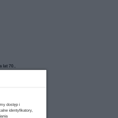
a lat 70
.,
ańczowej
izytę
a
my dostęp i
” albo
lne identyfikatory,
ie ona na
iania