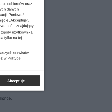
anie odbiorców oraz
nych danych
kacji. Ponieważ
ięcie „Akceptuję”.
ywatności znajdujący
ą zgody użytkownika,
 tylko na tej
 naszych serwisów
esz w
Polityce
em
Akceptuję
dronce.