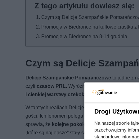
Czym są Delicje Szampańskie Pomarańcz
Promocja w Biedronce na kultowe ciastka z
Promocje w Biedronce na 8-14 grudnia
Czym są Delicje Szampa
Delicje Szampańskie Pomarańczowe
to jedne z n
czyli
czasów PRL
. Wyróżnia je charakterystyczne
i cienkiej warstwy czekolady
, które dla wielu stało
W tamtych realiach Delicje uchodziły za
produkt w
Drogi Użytkow
gości. Ich fenomen polega nie tylko na prostym, ale
Na naszej stronie fa
sprawia, że
kolejne pokolenia wracają do nich z
przechowujemy informa
„które są najlepsze” stały się częścią ich legendy.
standardowe informac