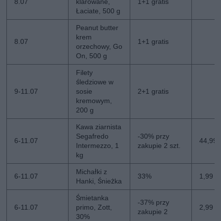
8.07
klarowane,
1+1 gratis
Łaciate, 500 g
Peanut butter
krem
8.07
1+1 gratis
orzechowy, Go
On, 500 g
Filety
śledziowe w
9-11.07
sosie
2+1 gratis
kremowym,
200 g
Kawa ziarnista
Segafredo
-30% przy
6-11.07
44,99 z
Intermezzo, 1
zakupie 2 szt.
kg
Michałki z
6-11.07
33%
1,99 z
Hanki, Śnieżka
Śmietanka
-37% przy
6-11.07
primo, Zott,
2,99 zł
zakupie 2
30%