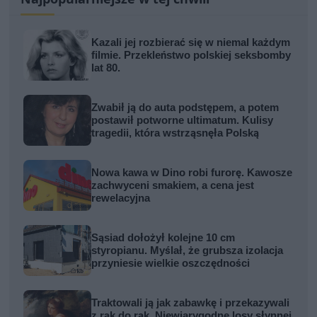
Kazali jej rozbierać się w niemal każdym
filmie. Przekleństwo polskiej seksbomby
lat 80.
Zwabił ją do auta podstępem, a potem
postawił potworne ultimatum. Kulisy
tragedii, która wstrząsnęła Polską
Nowa kawa w Dino robi furorę. Kawosze
zachwyceni smakiem, a cena jest
rewelacyjna
Sąsiad dołożył kolejne 10 cm
styropianu. Myślał, że grubsza izolacja
przyniesie wielkie oszczędności
Traktowali ją jak zabawkę i przekazywali
z rąk do rąk. Niewiarygodne losy słynnej