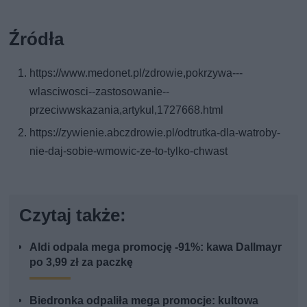
Źródła
https://www.medonet.pl/zdrowie,pokrzywa---
wlasciwosci--zastosowanie--
przeciwwskazania,artykul,1727668.html
https://zywienie.abczdrowie.pl/odtrutka-dla-watroby-
nie-daj-sobie-wmowic-ze-to-tylko-chwast
Czytaj także:
Aldi odpala mega promocję -91%: kawa Dallmayr
po 3,99 zł za paczkę
Biedronka odpaliła mega promocje: kultowa