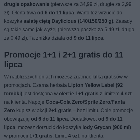
drugie opakowanie
(pierwsze za 34,99 zł, drugie za 2,99
zł). Oferta trwa
od 6 do 11 lipca
. Warto też wrzucić do
koszyka
sałatę ciętą Daylicious (140/150/250 g)
. Zasady
są takie same jak wyżej (pierwsza paczka za 5,49 zł, druga
za 0,49 zł). Ta zniżka działa
od 9 do 11 lipca.
Promocje 1+1 i 2+1 gratis do 11
lipca
W najbliższych dniach możesz zgarnąć kilka gratisów w
promocjach. Czarna herbata
Lipton Yellow Label (92
torebki)
jest dostępna w ofercie
1+1 gratis
z limitem
4 szt
.
na klienta. Napoje
Coca-Cola Zero/Sprite Zero/Fanta
Zero
kupisz w akcji
2+1 gratis
– bez limitu. Obie promocje
obowiązują
od 6 do 11 lipca
. Dodatkowo,
od 9 do 11
lipca
, możesz dorzucić do koszyka
lody Grycan (900 ml)
w promocji
1+1 gratis
. Limit:
4 szt
. na klienta.