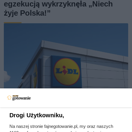
egzekucją wykrzyknęła „Niech
żyje Polska!”
Kawa z Lidla lepsza niż Lavazza?
Drogi Użytkowniku,
Jej smak zaskakuje, a cena to
Na naszej stronie fajnegotowanie.pl, my oraz naszych
poezja!