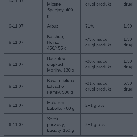
6-11.07
Mięsne
drugi produkt
drugi
Specjały, 400
g
6-11.07
Arbuz
71%
1,99 zł
Ketchup,
-79% na co
1,99 zł
6-11.07
Heinz,
drugi produkt
drugi
450/455 g
Boczek w
-80% na co
1,39 zł
6-11.07
słupkach,
drugi produkt
drugi
Morliny, 130 g
Kawa mielona
-81% na co
6,99 zł
6-11.07
Eduscho
drugi produkt
drugi
Family, 500 g
Makaron,
6-11.07
2+1 gratis
Lubella, 400 g
Serek
6-11.07
puszysty,
2+1 gratis
Łaciaty, 150 g