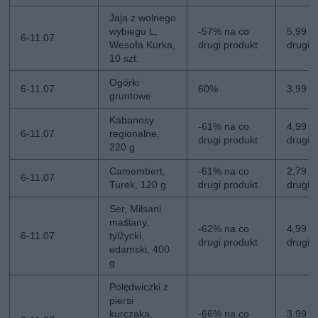
Jaja z wolnego
wybiegu L,
-57% na co
5,99 zł
6-11.07
Wesoła Kurka,
drugi produkt
drugi
10 szt.
Ogórki
6-11.07
60%
3,99 zł
gruntowe
Kabanosy
-61% na co
4,99 zł
6-11.07
regionalne,
drugi produkt
drugi
220 g
Camembert,
-61% na co
2,79 zł
6-11.07
Turek, 120 g
drugi produkt
drugi
Ser, Milsani
maślany,
-62% na co
4,99 zł
6-11.07
tylżycki,
drugi produkt
drugi
edamski, 400
g
Polędwiczki z
piersi
kurczaka,
-66% na co
3,99 zł