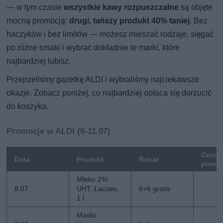
— w tym czasie
wszystkie kawy rozpuszczalne
są objęte
mocną promocją:
drugi, tańszy produkt 40% taniej
. Bez
haczyków i bez limitów — możesz mieszać rodzaje, sięgać
po różne smaki i wybrać dokładnie te marki, które
najbardziej lubisz.
Przejrzeliśmy gazetkę ALDI i wybraliśmy najciekawsze
okazje. Zobacz poniżej, co najbardziej opłaca się dorzucić
do koszyka.
Promocje w ALDI (6-11.07)
Cena
Data
Produkt
Rabat
promo
Mleko 2%
8.07
UHT, Łaciate,
6+6 gratis
1 l
Masło