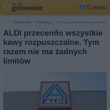
MENU
Fa
Szu
ceb
kaj
Aktualności
Promocje
Promocja na kawy rozpuszczalne 
ook
ALDI przeceniło wszystkie
kawy rozpuszczalne. Tym
razem nie ma żadnych
limitów