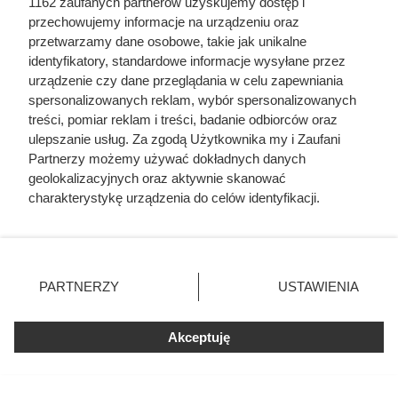
1162 zaufanych partnerów uzyskujemy dostęp i
przechowujemy informacje na urządzeniu oraz
przetwarzamy dane osobowe, takie jak unikalne
identyfikatory, standardowe informacje wysyłane przez
urządzenie czy dane przeglądania w celu zapewniania
spersonalizowanych reklam, wybór spersonalizowanych
treści, pomiar reklam i treści, badanie odbiorców oraz
ulepszanie usług. Za zgodą Użytkownika my i Zaufani
Partnerzy możemy używać dokładnych danych
geolokalizacyjnych oraz aktywnie skanować
charakterystykę urządzenia do celów identyfikacji.
Ponieważ cenimy Twoją prywatność, prosimy o zgodę na
korzystanie z tych technologii poprzez kliknięcie
„Akceptuję”. Zgoda jest dobrowolna i zawsze możesz ją
zmienić/wycofać klikając przycisk ustawień prywatności
PARTNERZY
USTAWIENIA
Doprowadził do śmierci większej
znajdujący się w lewym dolnym rogu strony
. Niektóre
rodzaje przetwarzania danych nie wymagają zgody
liczby ludzi niż Hitler i Stalin
Akceptuję
użytkownika, ale masz prawo sprzeciwić się takiemu
razem wzięci. Mimo to czczą go
przetwarzaniu. Preferencje będą miały zastosowania tylko
na tej witrynie.
jako bohatera