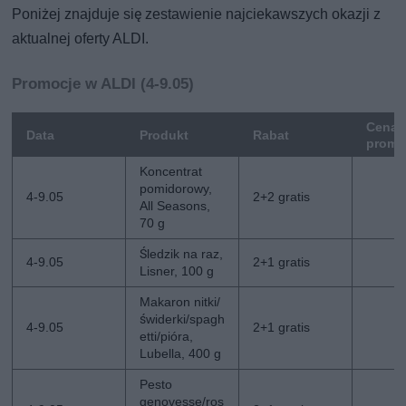
Poniżej znajduje się zestawienie najciekawszych okazji z
aktualnej oferty ALDI.
Promocje w ALDI (4-9.05)
Cena
Data
Produkt
Rabat
promo
Koncentrat
pomidorowy,
4-9.05
2+2 gratis
All Seasons,
70 g
Śledzik na raz,
4-9.05
2+1 gratis
Lisner, 100 g
Makaron nitki/
świderki/spagh
4-9.05
2+1 gratis
etti/pióra,
Lubella, 400 g
Pesto
genovesse/ros