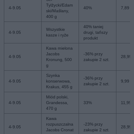
Tylżycki/Edam
4-9.05
40%
7,89 zł
ski/Maślany,
400 g
40% taniej
Wszystkie
4-9.05
drugi, tańszy
kasze i ryże
produkt
Kawa mielona
Jacobs
-36% przy
4-9.05
28,99 z
Kronung, 500
zakupie 2 szt.
g
Szynka
-36% przy
4-9.05
konserwowa,
9,99 zł
zakupie 2 szt.
Krakus, 455 g
Miód polski,
4-9.05
Grandessa,
33%
11,99 z
470 g
Kawa
rozpuszczalna
-23% przy
4-9.05
28,99 z
Jacobs Cronat
zakupie 2 szt.