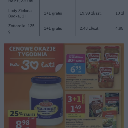
Heinz, 220 ml
Lody Zielona
1+1 gratis
19,99 zł/szt.
10 zł/s
Budka, 1 l
Zottarella, 125
1+1 gratis
2,48 zł/szt.
4,95 zł
g