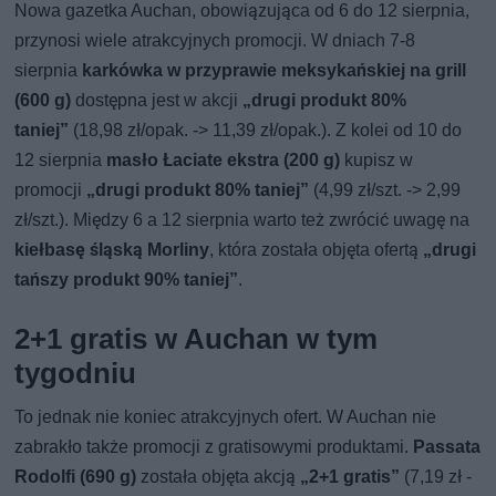
Nowa gazetka Auchan, obowiązująca od 6 do 12 sierpnia,
przynosi wiele atrakcyjnych promocji. W dniach 7-8
sierpnia
karkówka w przyprawie meksykańskiej na grill
(600 g)
dostępna jest w akcji
„drugi produkt 80%
taniej”
(18,98 zł/opak. -> 11,39 zł/opak.). Z kolei od 10 do
12 sierpnia
masło Łaciate ekstra (200 g)
kupisz w
promocji
„drugi produkt 80% taniej”
(4,99 zł/szt. -> 2,99
zł/szt.). Między 6 a 12 sierpnia warto też zwrócić uwagę na
kiełbasę śląską Morliny
, która została objęta ofertą
„drugi
tańszy produkt 90% taniej”
.
2+1 gratis w Auchan w tym
tygodniu
To jednak nie koniec atrakcyjnych ofert. W Auchan nie
zabrakło także promocji z gratisowymi produktami.
Passata
Rodolfi (690 g)
została objęta akcją
„2+1 gratis”
(7,19 zł -