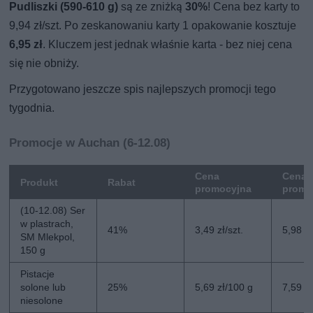
Pudliszki (590-610 g)
są ze zniżką
30%
! Cena bez karty to
9,94 zł/szt. Po zeskanowaniu karty 1 opakowanie kosztuje
6,95 zł
. Kluczem jest jednak właśnie karta - bez niej cena
się nie obniży.
Przygotowano jeszcze spis najlepszych promocji tego
tygodnia.
Promocje w Auchan (6-12.08)
Cena
Cena 
Produkt
Rabat
promocyjna
promo
(10-12.08) Ser
w plastrach,
41%
3,49 zł/szt.
5,98 zł
SM Mlekpol,
150 g
Pistacje
solone lub
25%
5,69 zł/100 g
7,59 z
niesolone