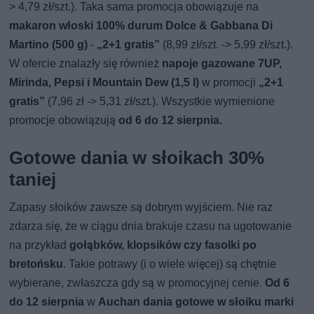
> 4,79 zł/szt.). Taka sama promocja obowiązuje na
makaron włoski 100% durum Dolce & Gabbana Di
Martino (500 g)
-
„2+1 gratis”
(8,99 zł/szt. -> 5,99 zł/szt.).
W ofercie znalazły się również
napoje gazowane 7UP,
Mirinda, Pepsi i Mountain Dew (1,5 l)
w promocji
„2+1
gratis”
(7,96 zł -> 5,31 zł/szt.). Wszystkie wymienione
promocje obowiązują
od 6 do 12 sierpnia.
Gotowe dania w słoikach 30%
taniej
Zapasy słoików zawsze są dobrym wyjściem. Nie raz
zdarza się, że w ciągu dnia brakuje czasu na ugotowanie
na przykład
gołąbków, klopsików czy fasolki po
bretońsku
. Takie potrawy (i o wiele więcej) są chętnie
wybierane, zwłaszcza gdy są w promocyjnej cenie.
Od 6
do 12 sierpnia
w
Auchan dania gotowe w słoiku marki