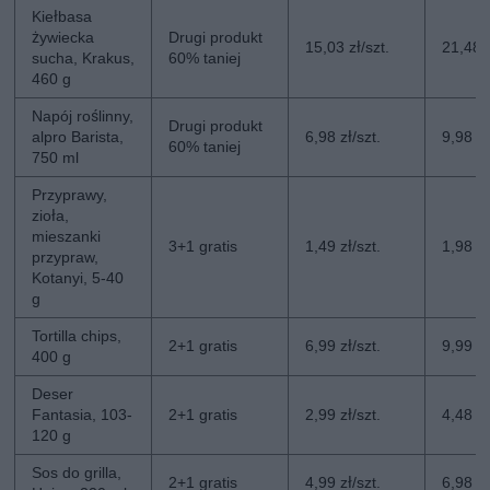
Kiełbasa
żywiecka
Drugi produkt
15,03 zł/szt.
21,48 z
sucha, Krakus,
60% taniej
460 g
Napój roślinny,
Drugi produkt
alpro Barista,
6,98 zł/szt.
9,98 zł
60% taniej
750 ml
Przyprawy,
zioła,
mieszanki
3+1 gratis
1,49 zł/szt.
1,98 zł
przypraw,
Kotanyi, 5-40
g
Tortilla chips,
2+1 gratis
6,99 zł/szt.
9,99 zł
400 g
Deser
Fantasia, 103-
2+1 gratis
2,99 zł/szt.
4,48 zł
120 g
Sos do grilla,
2+1 gratis
4,99 zł/szt.
6,98 zł