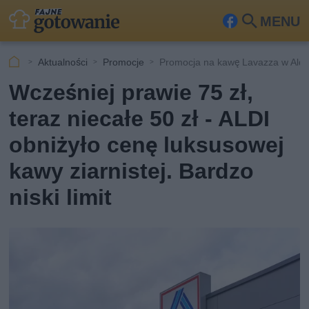
MENU
Fa
Szu
ceb
kaj
Aktualności
Promocje
Promocja na kawę Lavazza w Aldi
ook
Wcześniej prawie 75 zł,
teraz niecałe 50 zł - ALDI
obniżyło cenę luksusowej
kawy ziarnistej. Bardzo
niski limit