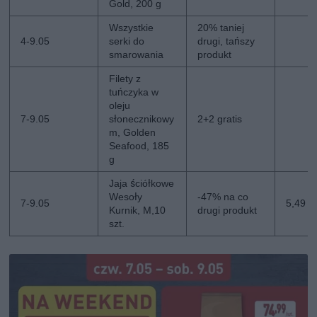
Gold, 200 g
Wszystkie
20% taniej
4-9.05
serki do
drugi, tańszy
smarowania
produkt
Filety z
tuńczyka w
oleju
7-9.05
słonecznikowy
2+2 gratis
m, Golden
Seafood, 185
g
Jaja ściółkowe
Wesoły
-47% na co
7-9.05
5,49 zł
Kurnik, M,10
drugi produkt
szt.