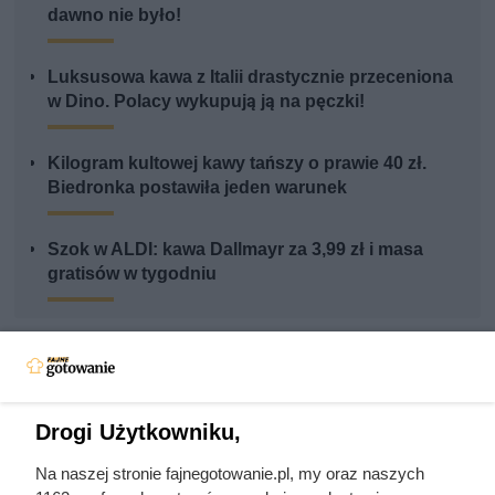
dawno nie było!
Luksusowa kawa z Italii drastycznie przeceniona
w Dino. Polacy wykupują ją na pęczki!
Kilogram kultowej kawy tańszy o prawie 40 zł.
Biedronka postawiła jeden warunek
Szok w ALDI: kawa Dallmayr za 3,99 zł i masa
gratisów w tygodniu
Drogi Użytkowniku,
Na naszej stronie fajnegotowanie.pl, my oraz naszych