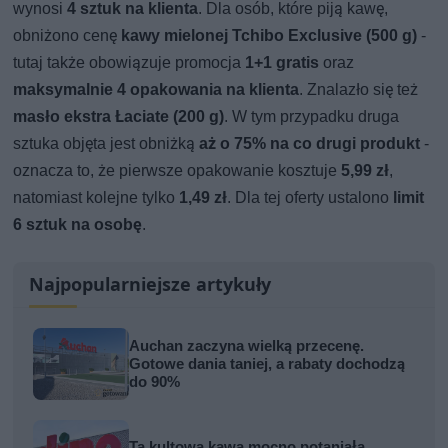
wynosi
4 sztuk na klienta
. Dla osób, które piją kawę,
obniżono cenę
kawy
mielonej Tchibo Exclusive (500 g)
-
tutaj także obowiązuje promocja
1+1 gratis
oraz
maksymalnie 4 opakowania na klienta
. Znalazło się też
masło ekstra Łaciate (200 g)
. W tym przypadku druga
sztuka objęta jest obniżką
aż o 75%
na co drugi produkt
-
oznacza to, że pierwsze opakowanie kosztuje
5,99 zł
,
natomiast kolejne tylko
1,49 zł
. Dla tej oferty ustalono
limit
6 sztuk na osobę
.
Najpopularniejsze artykuły
Auchan zaczyna wielką przecenę.
Gotowe dania taniej, a rabaty dochodzą
do 90%
Ta kultowa kawa mocno potaniała.