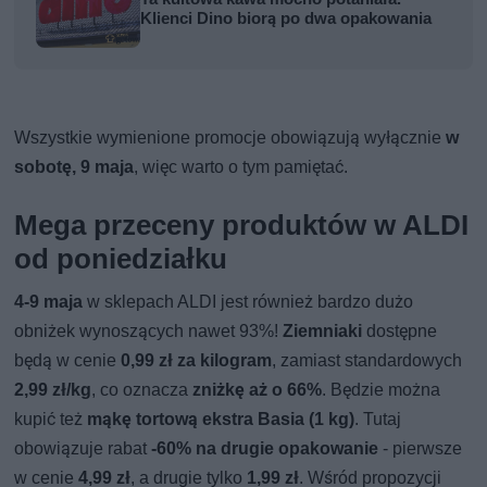
Klienci Dino biorą po dwa opakowania
Wszystkie wymienione promocje obowiązują wyłącznie
w
sobotę, 9 maja
, więc warto o tym pamiętać.
Mega przeceny produktów w ALDI
od poniedziałku
4-9 maja
w sklepach ALDI jest również bardzo dużo
obniżek wynoszących nawet 93%!
Ziemniaki
dostępne
będą w cenie
0,99 zł za kilogram
, zamiast standardowych
2,99 zł/kg
, co oznacza
zniżkę aż o 66%
. Będzie można
kupić też
mąkę tortową ekstra Basia (1 kg)
. Tutaj
obowiązuje rabat
-60% na drugie opakowanie
- pierwsze
w cenie
4,99 zł
, a drugie tylko
1,99 zł
. Wśród propozycji