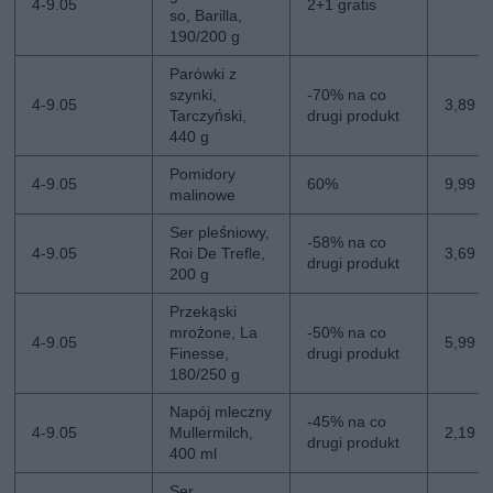
4-9.05
2+1 gratis
so, Barilla,
190/200 g
Parówki z
szynki,
-70% na co
4-9.05
3,89 zł
Tarczyński,
drugi produkt
440 g
Pomidory
4-9.05
60%
9,99 zł
malinowe
Ser pleśniowy,
-58% na co
4-9.05
Roi De Trefle,
3,69 zł
drugi produkt
200 g
Przekąski
mrożone, La
-50% na co
4-9.05
5,99 zł
Finesse,
drugi produkt
180/250 g
Napój mleczny
-45% na co
4-9.05
Mullermilch,
2,19 zł
drugi produkt
400 ml
Ser