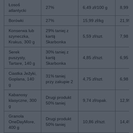
Łosoś
27%
6,49 zł/100 g
8,99 z
atlantycki
Borówki
27%
15,99 zł/kg
21,99 
Konserwa lub
29% taniej z
szyneczka,
kartą
5,59 zł/szt.
7,98 zł
Krakus, 300 g
Skarbonka
Serek
30% taniej z
puszysty,
kartą
4,85 zł/szt.
6,95 zł
Tartare, 140 g
Skarbonka
Ciastka Jeżyki,
31% taniej
Goplana, 140
4,75 zł/szt.
6,98 zł
przy zakupie 2
g
Kabanosy
Drugi produkt
klasyczne, 300
9,74 zł/opak.
12,99 
50% taniej
g
Granola
Drugi produkt
OneDayMore,
10,86 zł/szt.
14,49 z
50% taniej
400 g