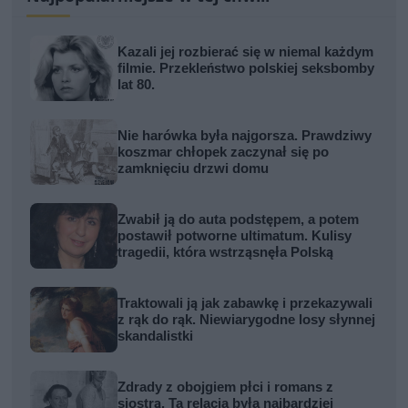
Kazali jej rozbierać się w niemal każdym
filmie. Przekleństwo polskiej seksbomby
lat 80.
Nie harówka była najgorsza. Prawdziwy
koszmar chłopek zaczynał się po
zamknięciu drzwi domu
Zwabił ją do auta podstępem, a potem
postawił potworne ultimatum. Kulisy
tragedii, która wstrząsnęła Polską
Traktowali ją jak zabawkę i przekazywali
z rąk do rąk. Niewiarygodne losy słynnej
skandalistki
Zdrady z obojgiem płci i romans z
siostrą. Ta relacja była najbardziej