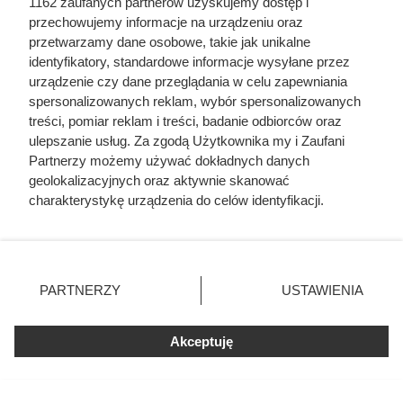
1162 zaufanych partnerów uzyskujemy dostęp i
przechowujemy informacje na urządzeniu oraz
przetwarzamy dane osobowe, takie jak unikalne
identyfikatory, standardowe informacje wysyłane przez
urządzenie czy dane przeglądania w celu zapewniania
spersonalizowanych reklam, wybór spersonalizowanych
treści, pomiar reklam i treści, badanie odbiorców oraz
ulepszanie usług. Za zgodą Użytkownika my i Zaufani
Partnerzy możemy używać dokładnych danych
Duża puszka 800 g za 5,49 zł w
geolokalizacyjnych oraz aktywnie skanować
Dino. Posiłek na 2 dni wychodzi
charakterystykę urządzenia do celów identyfikacji.
Ponieważ cenimy Twoją prywatność, prosimy o zgodę na
poniżej 6 zł
korzystanie z tych technologii poprzez kliknięcie
„Akceptuję”. Zgoda jest dobrowolna i zawsze możesz ją
zmienić/wycofać klikając przycisk ustawień prywatności
PARTNERZY
USTAWIENIA
znajdujący się w lewym dolnym rogu strony
. Niektóre
rodzaje przetwarzania danych nie wymagają zgody
Akceptuję
użytkownika, ale masz prawo sprzeciwić się takiemu
przetwarzaniu. Preferencje będą miały zastosowania tylko
na tej witrynie.