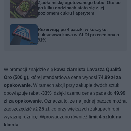
Zjadła miskę ugotowanego bobu. Oto co
po kilku godzinach stało się z jej
poziomem cukru i apetytem
Rezerwują po 4 paczki w koszyku.
Luksusowa kawa w ALDI przeceniona o
91%
W promocji znajdzie się
kawa ziarnista Lavazza Qualità
Oro (500 g)
, której standardowa cena wynosi
74,99 zł za
opakowanie
. W ramach akcji przy zakupie dwóch sztuk
obowiązuje rabat
-33%
, dzięki czemu cena spada do
49,99
zł za opakowanie
. Oznacza to, że na jednej paczce można
zaoszczędzić aż
25 zł
, co przy większych zakupach robi
wyraźną różnicę. Wprowadzono również
limit 4 sztuk na
klienta
.