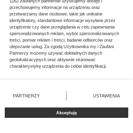
1162 zaufanych partnerów uzyskujemy dostęp i
domu 140 m²
przechowujemy informacje na urządzeniu oraz
przetwarzamy dane osobowe, takie jak unikalne
identyfikatory, standardowe informacje wysyłane przez
urządzenie czy dane przeglądania w celu zapewniania
spersonalizowanych reklam, wybór spersonalizowanych
treści, pomiar reklam i treści, badanie odbiorców oraz
ulepszanie usług. Za zgodą Użytkownika my i Zaufani
Partnerzy możemy używać dokładnych danych
geolokalizacyjnych oraz aktywnie skanować
charakterystykę urządzenia do celów identyfikacji.
Ponieważ cenimy Twoją prywatność, prosimy o zgodę na
korzystanie z tych technologii poprzez kliknięcie
„Akceptuję”. Zgoda jest dobrowolna i zawsze możesz ją
zmienić/wycofać klikając przycisk ustawień prywatności
PARTNERZY
USTAWIENIA
znajdujący się w lewym dolnym rogu strony
. Niektóre
Ten gatunek drewna daje
rodzaje przetwarzania danych nie wymagają zgody
najwięcej ciepła, a Polacy rzadko
Akceptuję
użytkownika, ale masz prawo sprzeciwić się takiemu
przetwarzaniu. Preferencje będą miały zastosowania tylko
go kupują. Prawdziwy król
na tej witrynie.
kaloryczności