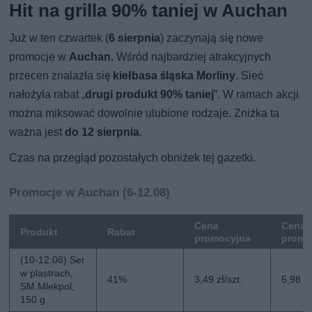
Hit na grilla 90% taniej w Auchan
Już w ten czwartek (
6 sierpnia
) zaczynają się nowe
promocje w
Auchan.
Wśród najbardziej atrakcyjnych
przecen znalazła się
kiełbasa śląska Morliny
. Sieć
nałożyła rabat „
drugi produkt 90% taniej
”. W ramach akcji
można miksować dowolnie ulubione rodzaje. Zniżka ta
ważna jest
do 12 sierpnia
.
Czas na przegląd pozostałych obniżek tej gazetki.
Promocje w Auchan (6-12.08)
Cena
Cena 
Produkt
Rabat
promocyjna
promo
(10-12.08) Ser
w plastrach,
41%
3,49 zł/szt.
5,98 zł
SM Mlekpol,
150 g