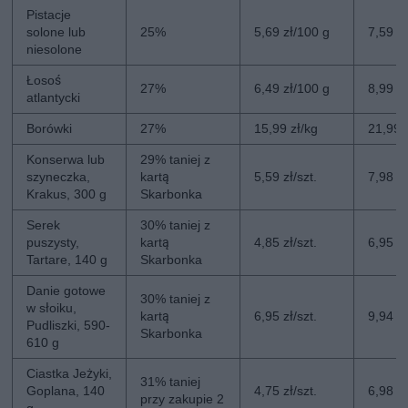
Pistacje
solone lub
25%
5,69 zł/100 g
7,59 z
niesolone
Łosoś
27%
6,49 zł/100 g
8,99 z
atlantycki
Borówki
27%
15,99 zł/kg
21,99 
Konserwa lub
29% taniej z
szyneczka,
kartą
5,59 zł/szt.
7,98 zł
Krakus, 300 g
Skarbonka
Serek
30% taniej z
puszysty,
kartą
4,85 zł/szt.
6,95 zł
Tartare, 140 g
Skarbonka
Danie gotowe
30% taniej z
w słoiku,
kartą
6,95 zł/szt.
9,94 zł
Pudliszki, 590-
Skarbonka
610 g
Ciastka Jeżyki,
31% taniej
Goplana, 140
4,75 zł/szt.
6,98 zł
przy zakupie 2