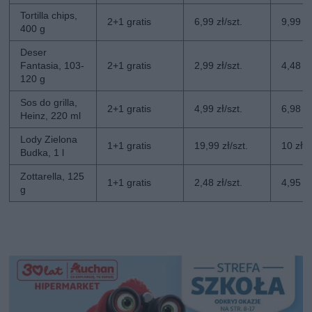
Tortilla chips,
2+1 gratis
6,99 zł/szt.
9,99 zł
400 g
Deser
Fantasia, 103-
2+1 gratis
2,99 zł/szt.
4,48 zł
120 g
Sos do grilla,
2+1 gratis
4,99 zł/szt.
6,98 zł
Heinz, 220 ml
Lody Zielona
1+1 gratis
19,99 zł/szt.
10 zł/s
Budka, 1 l
Zottarella, 125
1+1 gratis
2,48 zł/szt.
4,95 zł
g