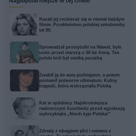
Najpopularniejsze w tej chwili
Kazali jej rozbierać się w niemal każdym
filmie. Przekleństwo polskiej seksbomby
lat 80.
Sprowadzał prostytutki na Wawel, byle
uciec przed starszą o 30 lat Anną. Ten
polski król był wielką porażką
Zwabił ją do auta podstępem, a potem
postawił potworne ultimatum. Kulisy
tragedii, która wstrząsnęła Polską
Kat w spódnicy. Najokrutniejsza
nadzorczyni Auschwitz przed egzekucją
wykrzyknęła „Niech żyje Polska!”
Zdrady z obojgiem płci i romans z