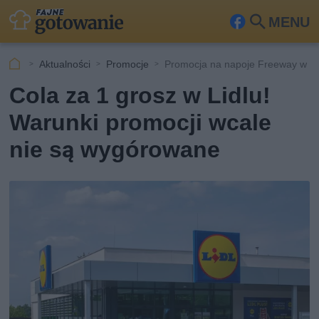
MENU
Fa
Szu
ceb
kaj
Aktualności
Promocje
Promocja na napoje Freeway w Li
ook
Cola za 1 grosz w Lidlu!
Warunki promocji wcale
nie są wygórowane