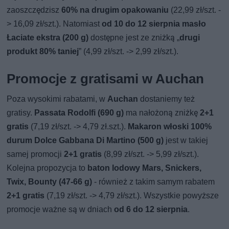
zaoszczędzisz
60% na drugim opakowaniu
(22,99 zł/szt. -
> 16,09 zł/szt.). Natomiast
od 10 do 12 sierpnia masło
Łaciate ekstra (200 g)
dostępne jest ze zniżką „
drugi
produkt 80% taniej
” (4,99 zł/szt. -> 2,99 zł/szt.).
Promocje z gratisami w Auchan
Poza wysokimi rabatami, w
Auchan
dostaniemy też
gratisy.
Passata Rodolfi (690 g)
ma nałożoną zniżkę
2+1
gratis
(7,19 zł/szt. -> 4,79 zł.szt.).
Makaron włoski 100%
durum Dolce Gabbana Di Martino (500 g)
jest w takiej
samej promocji
2+1 gratis
(8,99 zł/szt. -> 5,99 zł/szt.).
Kolejna propozycja to
baton lodowy Mars, Snickers,
Twix, Bounty (47-66 g)
- również z takim samym rabatem
2+1 gratis
(7,19 zł/szt. -> 4,79 zł/szt.). Wszystkie powyższe
promocje ważne są w dniach
od 6 do 12 sierpnia
.