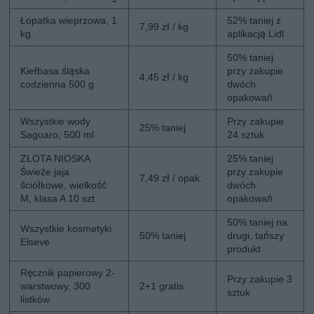
Łopatka wieprzowa, 1
52% taniej z
7,99 zł / kg
kg
aplikacją Lidl
50% taniej
Kiełbasa śląska
przy zakupie
4,45 zł / kg
codzienna 500 g
dwóch
opakowań
Wszystkie wody
Przy zakupie
25% taniej
Saguaro, 500 ml
24 sztuk
ZŁOTA NIOSKA
25% taniej
Świeże jaja
przy zakupie
7,49 zł / opak.
ściółkowe, wielkość
dwóch
M, klasa A 10 szt.
opakowań
50% taniej na
Wszystkie kosmetyki
50% taniej
drugi, tańszy
Elseve
produkt
Ręcznik papierowy 2-
Przy zakupie 3
warstwowy, 300
2+1 gratis
sztuk
listków