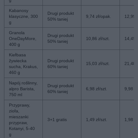
g
Kabanosy
Drugi produkt
klasyczne, 300
9,74 zł/opak.
12,99 
50% taniej
g
Granola
Drugi produkt
OneDayMore,
10,86 zł/szt.
14,49 z
50% taniej
400 g
Kiełbasa
żywiecka
Drugi produkt
15,03 zł/szt.
21,48 z
sucha, Krakus,
60% taniej
460 g
Napój roślinny,
Drugi produkt
alpro Barista,
6,98 zł/szt.
9,98 zł
60% taniej
750 ml
Przyprawy,
zioła,
mieszanki
3+1 gratis
1,49 zł/szt.
1,98 zł
przypraw,
Kotanyi, 5-40
g