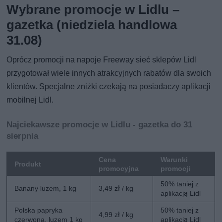
Wybrane promocje w Lidlu –
gazetka (niedziela handlowa
31.08)
Oprócz promocji na napoje Freeway sieć sklepów Lidl
przygotował wiele innych atrakcyjnych rabatów dla swoich
klientów. Specjalne zniżki czekają na posiadaczy aplikacji
mobilnej Lidl.
Najciekawsze promocje w Lidlu - gazetka do 31
sierpnia
Cena
Warunki
Produkt
promocyjna
promocji
50% taniej z
Banany luzem, 1 kg
3,49 zł / kg
aplikacją Lidl
Polska papryka
50% taniej z
4,99 zł / kg
czerwona, luzem 1 kg
aplikacją Lidl