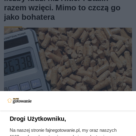
razem wzięci. Mimo to czczą go
jako bohatera
Drogi Użytkowniku,
Na ile naprawdę wystarcza tona
pelletu? Prosty przelicznik dla
Na naszej stronie fajnegotowanie.pl, my oraz naszych