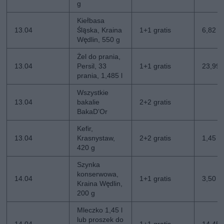
g
Kiełbasa
13.04
Śląska, Kraina
1+1 gratis
6,82 z
Wędlin, 550 g
Żel do prania,
13.04
Persil, 33
1+1 gratis
23,99 z
prania, 1,485 l
Wszystkie
13.04
bakalie
2+2 gratis
BakaD’Or
Kefir,
13.04
Krasnystaw,
2+2 gratis
1,45 zł
420 g
Szynka
konserwowa,
14.04
1+1 gratis
3,50 zł
Kraina Wędlin,
200 g
Mleczko 1,45 l
lub proszek do