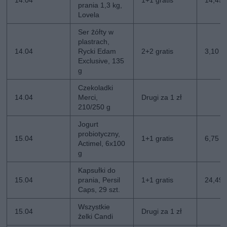
14.04
1+1 gratis
14,45 z
prania 1,3 kg,
Lovela
Ser żółty w
plastrach,
14.04
Rycki Edam
2+2 gratis
3,10 zł
Exclusive, 135
g
Czekoladki
14.04
Merci,
Drugi za 1 zł
210/250 g
Jogurt
probiotyczny,
15.04
1+1 gratis
6,75 zł
Actimel, 6x100
g
Kapsułki do
15.04
prania, Persil
1+1 gratis
24,49 z
Caps, 29 szt.
Wszystkie
15.04
Drugi za 1 zł
żelki Candi