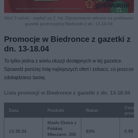
Weź 3 sztuki - zapłać za 2, fot. Opracowanie własne na podstawie
gazetki promocyjnej Biedronki z dn. 13-18.04
Promocje w Biedronce z gazetki z
dn. 13-18.04
To tylko jedna z wielu okazji dostępnych w tej gazetce.
Sprawdź poniżej listę najlepszych ofert i zobacz, co jeszcze
zdobędziesz taniej.
Lista promocji w Biedronce z gazetki z dn. 13-18.04
Cena
Data
Produkt
Rabat
promo
Masło Ekstra z
Polskiej
13-30.04
83%
0,99 zł
Mleczarni, 200