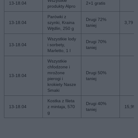
Wszystkie
13-18.04
2+1 gratis
produkty Alpro
Parówki z
Drugi 72%
13-18.04
szynki, Kraina
3,79 zł
taniej
Wędlin, 250 g
Wszystkie lody
Drugi 70%
13-18.04
i sorbety,
taniej
Marletto, 1 l
Wszystkie
chłodzone i
mrożone
Drugi 50%
13-18.04
pierogi i
taniej
krokiety Nasze
Smaki
Kostka z fileta
Drugi 40%
13-18.04
z mintaja, 570
15,99 z
taniej
g