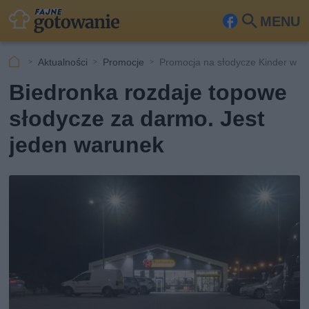
MENU
Fa
Szu
ceb
kaj
Aktualności
Promocje
Promocja na słodycze Kinder w B
ook
Biedronka rozdaje topowe
słodycze za darmo. Jest
jeden warunek