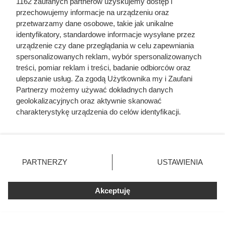
1162 zaufanych partnerów uzyskujemy dostęp i
przechowujemy informacje na urządzeniu oraz
przetwarzamy dane osobowe, takie jak unikalne
identyfikatory, standardowe informacje wysyłane przez
urządzenie czy dane przeglądania w celu zapewniania
spersonalizowanych reklam, wybór spersonalizowanych
treści, pomiar reklam i treści, badanie odbiorców oraz
ulepszanie usług. Za zgodą Użytkownika my i Zaufani
Partnerzy możemy używać dokładnych danych
geolokalizacyjnych oraz aktywnie skanować
charakterystykę urządzenia do celów identyfikacji.
Ponieważ cenimy Twoją prywatność, prosimy o zgodę na
korzystanie z tych technologii poprzez kliknięcie
„Akceptuję”. Zgoda jest dobrowolna i zawsze możesz ją
Dino przeceniło kawę z wyższej
zmienić/wycofać klikając przycisk ustawień prywatności
PARTNERZY
USTAWIENIA
półki. Kultowy włoski produkt
znajdujący się w lewym dolnym rogu strony
. Niektóre
rozchwytywany przez klientów
rodzaje przetwarzania danych nie wymagają zgody
Akceptuję
użytkownika, ale masz prawo sprzeciwić się takiemu
przetwarzaniu. Preferencje będą miały zastosowania tylko
na tej witrynie.