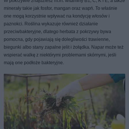
W pokrzywie znajdziesz m.in. witaminy B1, C, K i E, a także
minerały takie jak fosfor, mangan oraz wapń. To właśnie
one mogą korzystnie wpływać na kondycję włosów i
paznokci. Roślina wykazuje również działanie
przeciwbakteryjne, dlatego herbata z pokrzywy bywa
pomocna, gdy pojawiają się dolegliwości trawienne,
biegunki albo stany zapalne jelit i żołądka. Napar może też
wspierać walkę z niektórymi problemami skórnymi, jeśli
mają one podłoże bakteryjne.