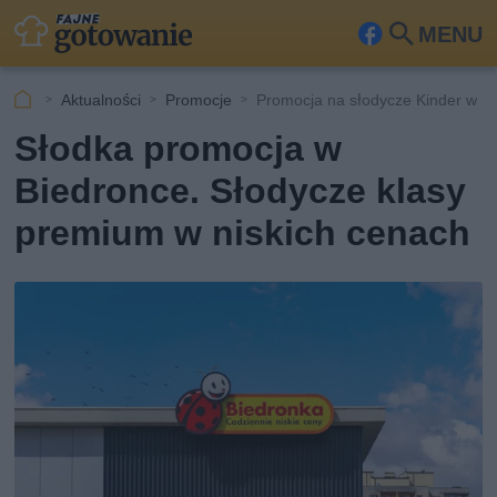
MENU
Fa
Szu
ceb
kaj
Aktualności
Promocje
Promocja na słodycze Kinder w B
ook
Słodka promocja w
Biedronce. Słodycze klasy
premium w niskich cenach