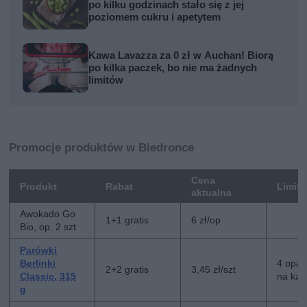
po kilku godzinach stało się z jej
poziomem cukru i apetytem
Kawa Lavazza za 0 zł w Auchan! Biorą
po kilka paczek, bo nie ma żadnych
limitów
Promocje produktów w Biedronce
Cena
Produkt
Rabat
Limit
aktualna
Awokado Go
1+1 gratis
6 zł/op
Bio, op. 2 szt
Parówki
Berlinki
4 opa
2+2 gratis
3,45 zł/szt
Classic, 315
na kar
g