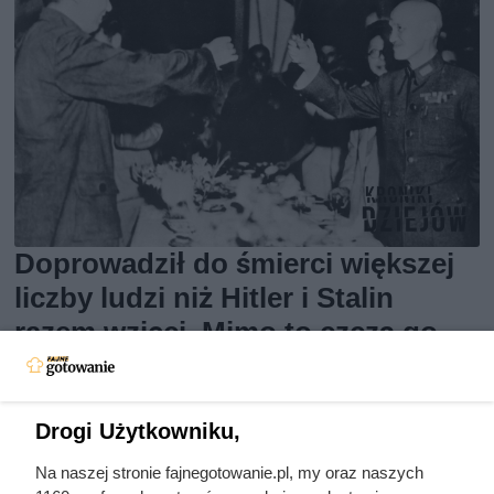
Doprowadził do śmierci większej
liczby ludzi niż Hitler i Stalin
razem wzięci. Mimo to czczą go
jako bohatera
Drogi Użytkowniku,
Na naszej stronie fajnegotowanie.pl, my oraz naszych