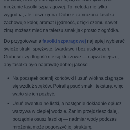
mrożenie fasolki szparagowej. To metoda nie tylko
wygodna, ale i oszczędna. Dobrze zamrożona fasolka
zachowuje kolor, aromat i jędrność, dzięki czemu nawet
zimą możesz mieć na talerzu smak jak prosto z ogródka.
Do przygotowania
fasolki szparagowej
najlepiej wybierać
świeże strąki: sprężyste, twardawe i bez uszkodzeń.
Grubość czy długość nie są kluczowe — najważniejsze,
aby fasolka była naprawdę dobrej jakości.
Na początek odetnij końcówki i usuń włókna ciągnące
się wzdłuż strąków. Potrafią psuć smak i teksturę, więc
warto się ich pozbyć.
Usuń ewentualne listki, a następnie dokładnie opłucz
warzywa w ciepłej wodzie. Zanim przejdziesz dalej,
porządnie osusz fasolkę — nadmiar wody podczas
mrożenia może pogorszyć jej strukturę.