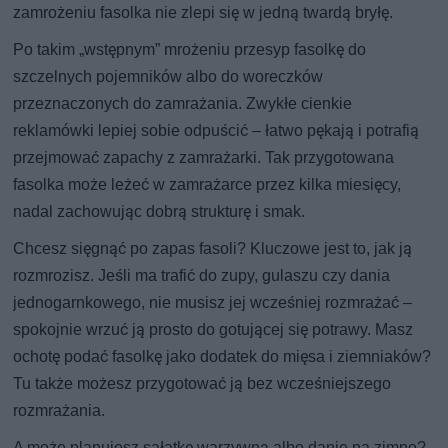
zamrożeniu fasolka nie zlepi się w jedną twardą bryłę.
Po takim „wstępnym” mrożeniu przesyp fasolkę do
szczelnych pojemników albo do woreczków
przeznaczonych do zamrażania. Zwykłe cienkie
reklamówki lepiej sobie odpuścić – łatwo pękają i potrafią
przejmować zapachy z zamrażarki. Tak przygotowana
fasolka może leżeć w zamrażarce przez kilka miesięcy,
nadal zachowując dobrą strukturę i smak.
Chcesz sięgnąć po zapas fasoli? Kluczowe jest to, jak ją
rozmrozisz. Jeśli ma trafić do zupy, gulaszu czy dania
jednogarnkowego, nie musisz jej wcześniej rozmrażać –
spokojnie wrzuć ją prosto do gotującej się potrawy. Masz
ochotę podać fasolkę jako dodatek do mięsa i ziemniaków?
Tu także możesz przygotować ją bez wcześniejszego
rozmrażania.
A może planujesz sałatkę warzywną albo danie na zimno?