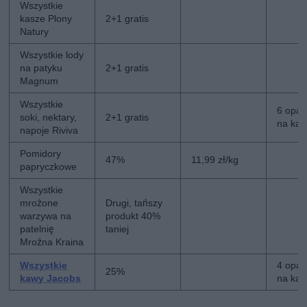
Wszystkie
kasze Plony
2+1 gratis
Natury
Wszystkie lody
na patyku
2+1 gratis
Magnum
Wszystkie
6 opa
soki, nektary,
2+1 gratis
na kar
napoje Riviva
Pomidory
47%
11,99 zł/kg
papryczkowe
Wszystkie
mrożone
Drugi, tańszy
warzywa na
produkt 40%
patelnię
taniej
Mroźna Kraina
Wszystkie
4 opa
25%
kawy Jacobs
na kar