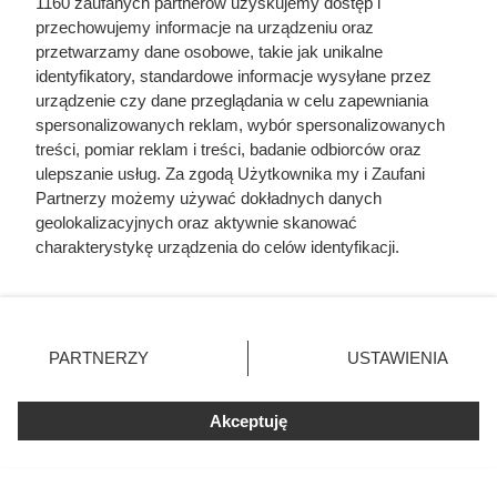
1160 zaufanych partnerów uzyskujemy dostęp i
przechowujemy informacje na urządzeniu oraz
przetwarzamy dane osobowe, takie jak unikalne
identyfikatory, standardowe informacje wysyłane przez
urządzenie czy dane przeglądania w celu zapewniania
spersonalizowanych reklam, wybór spersonalizowanych
treści, pomiar reklam i treści, badanie odbiorców oraz
ulepszanie usług. Za zgodą Użytkownika my i Zaufani
Partnerzy możemy używać dokładnych danych
geolokalizacyjnych oraz aktywnie skanować
Biedronka odpaliła mega
charakterystykę urządzenia do celów identyfikacji.
Ponieważ cenimy Twoją prywatność, prosimy o zgodę na
promocje: kultowa kawa 60%
korzystanie z tych technologii poprzez kliknięcie
taniej!
„Akceptuję”. Zgoda jest dobrowolna i zawsze możesz ją
zmienić/wycofać klikając przycisk ustawień prywatności
PARTNERZY
USTAWIENIA
znajdujący się w lewym dolnym rogu strony
. Niektóre
rodzaje przetwarzania danych nie wymagają zgody
Akceptuję
użytkownika, ale masz prawo sprzeciwić się takiemu
przetwarzaniu. Preferencje będą miały zastosowania tylko
na tej witrynie.