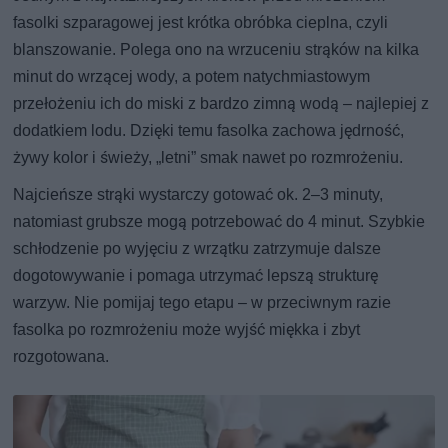
fasolki szparagowej jest krótka obróbka cieplna, czyli
blanszowanie. Polega ono na wrzuceniu strąków na kilka
minut do wrzącej wody, a potem natychmiastowym
przełożeniu ich do miski z bardzo zimną wodą – najlepiej z
dodatkiem lodu. Dzięki temu fasolka zachowa jędrność,
żywy kolor i świeży, „letni” smak nawet po rozmrożeniu.
Najcieńsze strąki wystarczy gotować ok. 2–3 minuty,
natomiast grubsze mogą potrzebować do 4 minut. Szybkie
schłodzenie po wyjęciu z wrzątku zatrzymuje dalsze
dogotowywanie i pomaga utrzymać lepszą strukturę
warzyw. Nie pomijaj tego etapu – w przeciwnym razie
fasolka po rozmrożeniu może wyjść miękka i zbyt
rozgotowana.