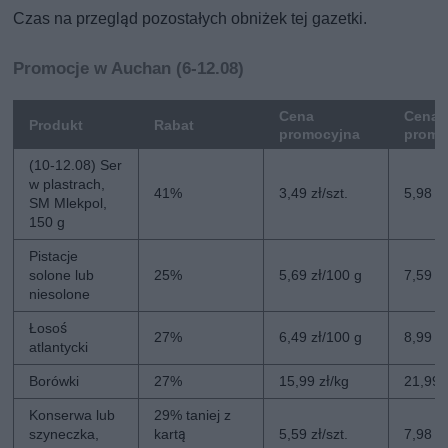
Czas na przegląd pozostałych obniżek tej gazetki.
Promocje w Auchan (6-12.08)
Cena
Cena 
Produkt
Rabat
promocyjna
promo
(10-12.08) Ser
w plastrach,
41%
3,49 zł/szt.
5,98 zł
SM Mlekpol,
150 g
Pistacje
solone lub
25%
5,69 zł/100 g
7,59 z
niesolone
Łosoś
27%
6,49 zł/100 g
8,99 z
atlantycki
Borówki
27%
15,99 zł/kg
21,99 
Konserwa lub
29% taniej z
szyneczka,
kartą
5,59 zł/szt.
7,98 zł