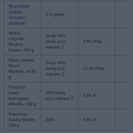
Wszystkie
chipsy,
2+1 gratis
chrupki i
prażynki
Brokuł
Drugi 54%
różyczki,
taniej przy
3,99 zł/op
Mroźna
zakupie 2
Kraina, 450 g
Deser lodowy
Drugi 44%
Mochi,
taniej przy
13,99 zł/op
Marletto, 6x35
zakupie 2
g
Puszysty
serek
38% taniej
3,99 zł
twarogowy,
przy zakupie 3
Almette, 150 g
Kabanosy,
Kraina Wędlin,
26%
4,99 zł
120 g