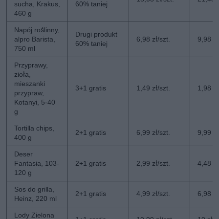
sucha, Krakus,
60% taniej
460 g
Napój roślinny,
Drugi produkt
alpro Barista,
6,98 zł/szt.
9,98 zł
60% taniej
750 ml
Przyprawy,
zioła,
mieszanki
3+1 gratis
1,49 zł/szt.
1,98 zł
przypraw,
Kotanyi, 5-40
g
Tortilla chips,
2+1 gratis
6,99 zł/szt.
9,99 zł
400 g
Deser
Fantasia, 103-
2+1 gratis
2,99 zł/szt.
4,48 zł
120 g
Sos do grilla,
2+1 gratis
4,99 zł/szt.
6,98 zł
Heinz, 220 ml
Lody Zielona