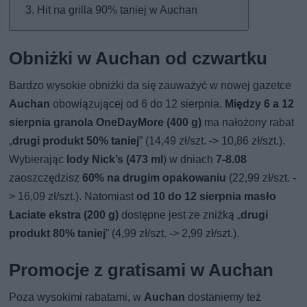
Hit na grilla 90% taniej w Auchan
Obniżki w Auchan od czwartku
Bardzo wysokie obniżki da się zauważyć w nowej gazetce
Auchan
obowiązującej od 6 do 12 sierpnia.
Między 6 a 12
sierpnia granola OneDayMore (400 g)
ma nałożony rabat
„
drugi produkt 50% taniej
” (14,49 zł/szt. -> 10,86 zł/szt.).
Wybierając
lody Nick’s (473 ml
) w dniach
7-8.08
zaoszczędzisz
60% na drugim opakowaniu
(22,99 zł/szt. -
> 16,09 zł/szt.). Natomiast
od 10 do 12 sierpnia masło
Łaciate ekstra (200 g)
dostępne jest ze zniżką „
drugi
produkt 80% taniej
” (4,99 zł/szt. -> 2,99 zł/szt.).
Promocje z gratisami w Auchan
Poza wysokimi rabatami, w
Auchan
dostaniemy też