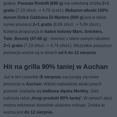
gratisy.
Passata Rodolfi (690 g)
ma nałożoną zniżkę
2+1
gratis
(7,19 zł/szt. -> 4,79 zł.szt.).
Makaron włoski 100%
durum Dolce Gabbana Di Martino (500 g)
jest w takiej
samej promocji
2+1 gratis
(8,99 zł/szt. -> 5,99 zł/szt.).
Kolejna propozycja to
baton lodowy Mars, Snickers,
Twix, Bounty (47-66 g)
- również z takim samym rabatem
2+1 gratis
(7,19 zł/szt. -> 4,79 zł/szt.). Wszystkie powyższe
promocje ważne są w dniach
od 6 do 12 sierpnia
.
Hit na grilla 90% taniej w Auchan
Już w ten czwartek (
6 sierpnia
) zaczynają się nowe
promocje w
Auchan.
Wśród najbardziej atrakcyjnych
przecen znalazła się
kiełbasa śląska Morliny
. Sieć
nałożyła rabat „
drugi produkt 90% taniej
”. W ramach akcji
można miksować dowolnie ulubione rodzaje. Zniżka ta
ważna jest
do 12 sierpnia
.