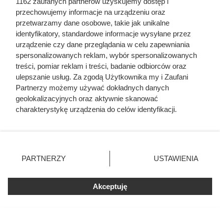
1162 zaufanych partnerów uzyskujemy dostęp i
przechowujemy informacje na urządzeniu oraz
przetwarzamy dane osobowe, takie jak unikalne
identyfikatory, standardowe informacje wysyłane przez
urządzenie czy dane przeglądania w celu zapewniania
spersonalizowanych reklam, wybór spersonalizowanych
treści, pomiar reklam i treści, badanie odbiorców oraz
ulepszanie usług. Za zgodą Użytkownika my i Zaufani
Partnerzy możemy używać dokładnych danych
geolokalizacyjnych oraz aktywnie skanować
charakterystykę urządzenia do celów identyfikacji.
Ponieważ cenimy Twoją prywatność, prosimy o zgodę na
korzystanie z tych technologii poprzez kliknięcie
„Akceptuję”. Zgoda jest dobrowolna i zawsze możesz ją
Ostatnie godziny komendanta
zmienić/wycofać klikając przycisk ustawień prywatności
PARTNERZY
USTAWIENIA
Auschwitz. Odtajnione zdjęcia
znajdujący się w lewym dolnym rogu strony
. Niektóre
pokazują, co działo się przed
rodzaje przetwarzania danych nie wymagają zgody
Akceptuję
użytkownika, ale masz prawo sprzeciwić się takiemu
szubienicą
przetwarzaniu. Preferencje będą miały zastosowania tylko
na tej witrynie.