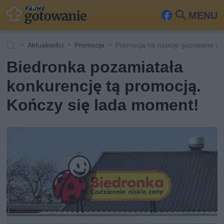
MENU
Fa
Szu
ceb
kaj
Aktualności
Promocje
Promocja na napoje gazowane w 
ook
Biedronka pozamiatała
konkurencję tą promocją.
Kończy się lada moment!