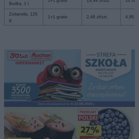
1+1 gratis
19,99 zł/szt.
10 zł/s
Budka, 1 l
Zottarella, 125
1+1 gratis
2,48 zł/szt.
4,95 zł
g