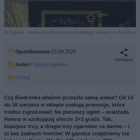
3+3 gratis - ulubiony rodzaj promocji każdego klienta, fot. FotoDax
Opublikowano:
15.08.2025
Udostępnij
Autor:
Paulina Lipińska
Drukuj
Czy Biedronka właśnie przeszła samą siebie? Od 14
do 16 sierpnia w sklepie czekają promocje, które
trudno zignorować! Na pierwszy ogień – oranżada
Helena w szokującej ofercie 3+3 gratis. Tak,
kupujesz trzy, a drugie trzy zgarniesz za darmo – i
to bez żadnych limitów! W gazetce znajdziemy też