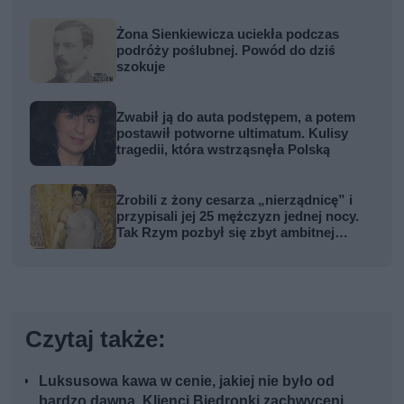
Żona Sienkiewicza uciekła podczas
podróży poślubnej. Powód do dziś
szokuje
Zwabił ją do auta podstępem, a potem
postawił potworne ultimatum. Kulisy
tragedii, która wstrząsnęła Polską
Zrobili z żony cesarza „nierządnicę” i
przypisali jej 25 mężczyzn jednej nocy.
Tak Rzym pozbył się zbyt ambitnej
kobiety
Czytaj także:
Luksusowa kawa w cenie, jakiej nie było od
bardzo dawna. Klienci Biedronki zachwyceni