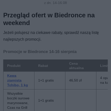
z dn. 14-16.08
Przegląd ofert w Biedronce na
weekend
Jeżeli polujesz na ciekawe rabaty, sprawdź naszą listę
najlepszych promocji.
Promocje w Biedronce 14-16 sierpnia
Cena
Produkt
Rabat
Limit
aktualna
Kawa
4 opa
ziarnista
1+1 gratis
46,50 zł
na kar
Tchibo, 1 kg
Wszystkie
boczki surowe
1+1 gratis
marynowane,
Czas na Grill