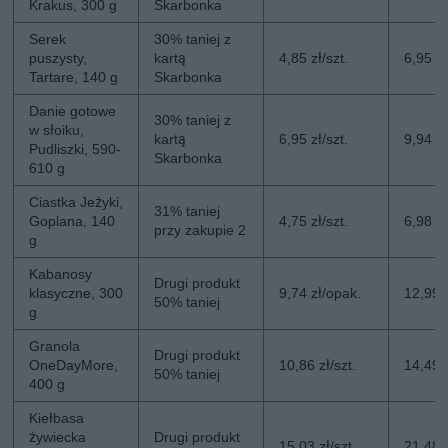
Krakus, 300 g
Skarbonka
Serek
30% taniej z
puszysty,
kartą
4,85 zł/szt.
6,95 zł
Tartare, 140 g
Skarbonka
Danie gotowe
30% taniej z
w słoiku,
kartą
6,95 zł/szt.
9,94 zł
Pudliszki, 590-
Skarbonka
610 g
Ciastka Jeżyki,
31% taniej
Goplana, 140
4,75 zł/szt.
6,98 zł
przy zakupie 2
g
Kabanosy
Drugi produkt
klasyczne, 300
9,74 zł/opak.
12,99 
50% taniej
g
Granola
Drugi produkt
OneDayMore,
10,86 zł/szt.
14,49 z
50% taniej
400 g
Kiełbasa
żywiecka
Drugi produkt
15,03 zł/szt.
21,48 z