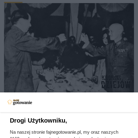
Doprowadził do śmierci większej
liczby ludzi niż Hitler i Stalin
razem wzięci. Mimo to czczą go
Drogi Użytkowniku,
jako bohatera
Na naszej stronie fajnegotowanie.pl, my oraz naszych