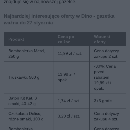
znajduje się w najnowszej gazetce.
Najbardziej interesujące oferty w Dino - gazetka
ważna do 27 stycznia
Cena po
Warunki
Produkt
zniżce
oferty
Bombonierka Merci,
Cena dotyczy
11,99 zł / szt.
250 g
zakupu 2 szt.
-30%: Cena
przed
13,99 zł /
Truskawki, 500 g
rabatem:
opak.
19,99 zł /
opak.
Baton Kit Kat, 3
1,74 zł / szt.
3+3 gratis
smaki, 40-42 g
Czekolada Deliss,
Cena dotyczy
3,29 zł / szt.
różne smaki, 100 g
zakupu 4 szt.
Bombonierka
Cena dotyczy