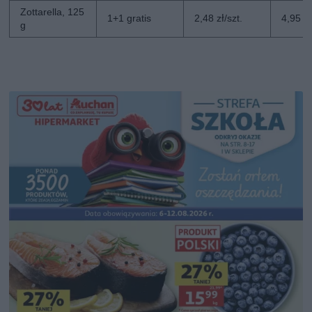
Zottarella, 125
1+1 gratis
2,48 zł/szt.
4,95 zł
g