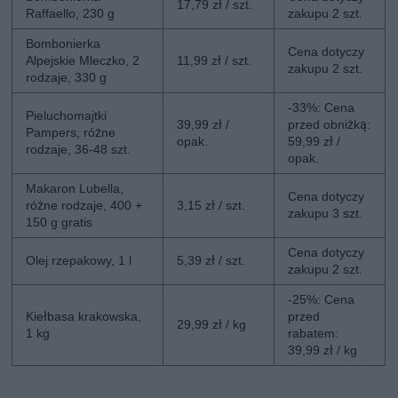
17,79 zł / szt.
Raffaello, 230 g
zakupu 2 szt.
Bombonierka
Cena dotyczy
Alpejskie Mleczko, 2
11,99 zł / szt.
zakupu 2 szt.
rodzaje, 330 g
-33%: Cena
Pieluchomajtki
39,99 zł /
przed obniżką:
Pampers, różne
opak.
59,99 zł /
rodzaje, 36-48 szt.
opak.
Makaron Lubella,
Cena dotyczy
różne rodzaje, 400 +
3,15 zł / szt.
zakupu 3 szt.
150 g gratis
Cena dotyczy
Olej rzepakowy, 1 l
5,39 zł / szt.
zakupu 2 szt.
-25%: Cena
Kiełbasa krakowska,
przed
29,99 zł / kg
1 kg
rabatem:
39,99 zł / kg