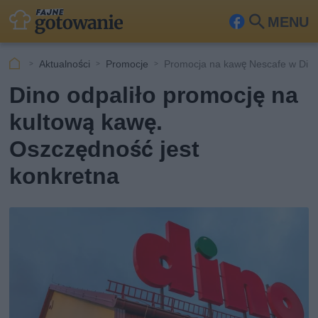
MENU
Fa
Szu
ceb
kaj
Aktualności
Promocje
Promocja na kawę Nescafe w Din
ook
Dino odpaliło promocję na
kultową kawę.
Oszczędność jest
konkretna