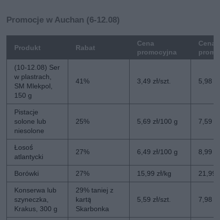
Promocje w Auchan (6-12.08)
Cena
Cena 
Produkt
Rabat
promocyjna
promo
(10-12.08) Ser
w plastrach,
41%
3,49 zł/szt.
5,98 zł
SM Mlekpol,
150 g
Pistacje
solone lub
25%
5,69 zł/100 g
7,59 z
niesolone
Łosoś
27%
6,49 zł/100 g
8,99 z
atlantycki
Borówki
27%
15,99 zł/kg
21,99 
Konserwa lub
29% taniej z
szyneczka,
kartą
5,59 zł/szt.
7,98 zł
Krakus, 300 g
Skarbonka