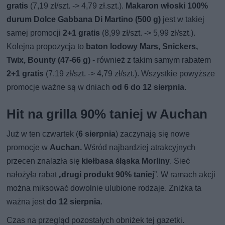
gratis
(7,19 zł/szt. -> 4,79 zł.szt.).
Makaron włoski 100%
durum Dolce Gabbana Di Martino (500 g)
jest w takiej
samej promocji
2+1 gratis
(8,99 zł/szt. -> 5,99 zł/szt.).
Kolejna propozycja to
baton lodowy Mars, Snickers,
Twix, Bounty (47-66 g)
- również z takim samym rabatem
2+1 gratis
(7,19 zł/szt. -> 4,79 zł/szt.). Wszystkie powyższe
promocje ważne są w dniach
od 6 do 12 sierpnia
.
Hit na grilla 90% taniej w Auchan
Już w ten czwartek (
6 sierpnia
) zaczynają się nowe
promocje w
Auchan.
Wśród najbardziej atrakcyjnych
przecen znalazła się
kiełbasa śląska Morliny
. Sieć
nałożyła rabat „
drugi produkt 90% taniej
”. W ramach akcji
można miksować dowolnie ulubione rodzaje. Zniżka ta
ważna jest
do 12 sierpnia
.
Czas na przegląd pozostałych obniżek tej gazetki.