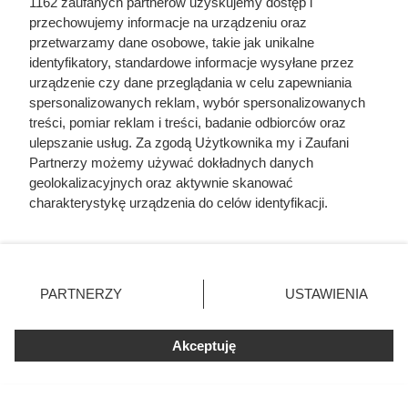
1162 zaufanych partnerów uzyskujemy dostęp i
przechowujemy informacje na urządzeniu oraz
przetwarzamy dane osobowe, takie jak unikalne
identyfikatory, standardowe informacje wysyłane przez
urządzenie czy dane przeglądania w celu zapewniania
spersonalizowanych reklam, wybór spersonalizowanych
Na ile naprawdę wystarcza tona
treści, pomiar reklam i treści, badanie odbiorców oraz
pelletu? Prosty przelicznik dla
ulepszanie usług. Za zgodą Użytkownika my i Zaufani
Partnerzy możemy używać dokładnych danych
domu 140 m²
geolokalizacyjnych oraz aktywnie skanować
charakterystykę urządzenia do celów identyfikacji.
Ponieważ cenimy Twoją prywatność, prosimy o zgodę na
korzystanie z tych technologii poprzez kliknięcie
„Akceptuję”. Zgoda jest dobrowolna i zawsze możesz ją
zmienić/wycofać klikając przycisk ustawień prywatności
PARTNERZY
USTAWIENIA
znajdujący się w lewym dolnym rogu strony
. Niektóre
rodzaje przetwarzania danych nie wymagają zgody
Akceptuję
użytkownika, ale masz prawo sprzeciwić się takiemu
przetwarzaniu. Preferencje będą miały zastosowania tylko
na tej witrynie.