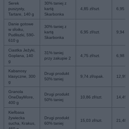
Serek
30% taniej z
puszysty,
kartą
4,85 zł/szt.
6,95 zł
Tartare, 140 g
Skarbonka
Danie gotowe
30% taniej z
w słoiku,
kartą
6,95 zł/szt.
9,94 zł
Pudliszki, 590-
Skarbonka
610 g
Ciastka Jeżyki,
31% taniej
Goplana, 140
4,75 zł/szt.
6,98 zł
przy zakupie 2
g
Kabanosy
Drugi produkt
klasyczne, 300
9,74 zł/opak.
12,99 
50% taniej
g
Granola
Drugi produkt
OneDayMore,
10,86 zł/szt.
14,49 z
50% taniej
400 g
Kiełbasa
żywiecka
Drugi produkt
15,03 zł/szt.
21,48 z
sucha, Krakus,
60% taniej
460 g