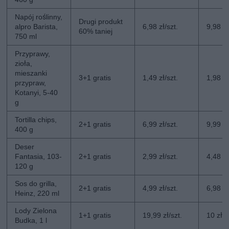
Napój roślinny,
Drugi produkt
alpro Barista,
6,98 zł/szt.
9,98 zł
60% taniej
750 ml
Przyprawy,
zioła,
mieszanki
3+1 gratis
1,49 zł/szt.
1,98 zł
przypraw,
Kotanyi, 5-40
g
Tortilla chips,
2+1 gratis
6,99 zł/szt.
9,99 zł
400 g
Deser
Fantasia, 103-
2+1 gratis
2,99 zł/szt.
4,48 zł
120 g
Sos do grilla,
2+1 gratis
4,99 zł/szt.
6,98 zł
Heinz, 220 ml
Lody Zielona
1+1 gratis
19,99 zł/szt.
10 zł/s
Budka, 1 l