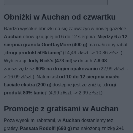
Obniżki w Auchan od czwartku
Bardzo wysokie obniżki da się zauważyć w nowej gazetce
Auchan
obowiązującej od 6 do 12 sierpnia.
Między 6 a 12
sierpnia granola OneDayMore (400 g)
ma nałożony rabat
„
drugi produkt 50% taniej
” (14,49 zł/szt. -> 10,86 zł/szt.).
Wybierając
lody Nick’s (473 ml
) w dniach
7-8.08
zaoszczędzisz
60% na drugim opakowaniu
(22,99 zł/szt. -
> 16,09 zł/szt.). Natomiast
od 10 do 12 sierpnia masło
Łaciate ekstra (200 g)
dostępne jest ze zniżką „
drugi
produkt 80% taniej
” (4,99 zł/szt. -> 2,99 zł/szt.).
Promocje z gratisami w Auchan
Poza wysokimi rabatami, w
Auchan
dostaniemy też
gratisy.
Passata Rodolfi (690 g)
ma nałożoną zniżkę
2+1