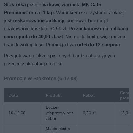
Stokrotka
przecenia
kawę ziarnistą MK Cafe
Premium/Crema (1 kg)
. Warunkiem skorzystania z okazji
jest
zeskanowanie aplikacji
, ponieważ bez niej 1
opakowanie kosztuje 54,99 zł.
Po zeskanowaniu aplikacji
cena spada do 49,99 zł/szt
. Nie ma tu limitu, więc można
brać dowolną ilość. Promocja trwa
od 6 do 12 sierpnia
.
Przygotowano także spis innych bardzo atrakcyjnych
przecen z aktualnej gazetki.
Promocje w Stokrotce (6-12.08)
Cena
Data
Produkt
Rabat
promo
Boczek
10-12.08
wieprzowy bez
6,50 zł
13,99 
żeber
Masło ekstra