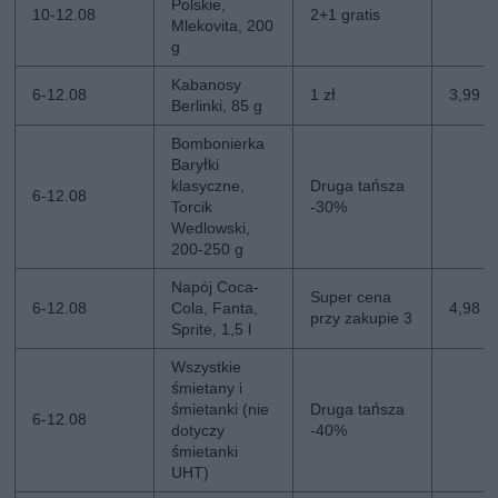
Polskie,
10-12.08
2+1 gratis
Mlekovita, 200
g
Kabanosy
6-12.08
1 zł
3,99 zł
Berlinki, 85 g
Bombonierka
Baryłki
klasyczne,
Druga tańsza
6-12.08
Torcik
-30%
Wedlowski,
200-250 g
Napój Coca-
Super cena
6-12.08
Cola, Fanta,
4,98 zł
przy zakupie 3
Sprite, 1,5 l
Wszystkie
śmietany i
śmietanki (nie
Druga tańsza
6-12.08
dotyczy
-40%
śmietanki
UHT)