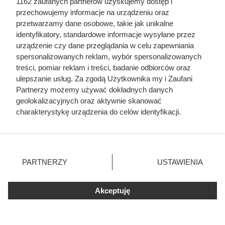
1162 zaufanych partnerów uzyskujemy dostęp i
przechowujemy informacje na urządzeniu oraz
przetwarzamy dane osobowe, takie jak unikalne
identyfikatory, standardowe informacje wysyłane przez
urządzenie czy dane przeglądania w celu zapewniania
spersonalizowanych reklam, wybór spersonalizowanych
treści, pomiar reklam i treści, badanie odbiorców oraz
ulepszanie usług. Za zgodą Użytkownika my i Zaufani
Partnerzy możemy używać dokładnych danych
geolokalizacyjnych oraz aktywnie skanować
charakterystykę urządzenia do celów identyfikacji.
Ponieważ cenimy Twoją prywatność, prosimy o zgodę na
korzystanie z tych technologii poprzez kliknięcie
„Akceptuję”. Zgoda jest dobrowolna i zawsze możesz ją
zmienić/wycofać klikając przycisk ustawień prywatności
PARTNERZY
USTAWIENIA
znajdujący się w lewym dolnym rogu strony
. Niektóre
Kultowa kawa z półki premium
rodzaje przetwarzania danych nie wymagają zgody
mocno przeceniona. Klienci
Akceptuję
użytkownika, ale masz prawo sprzeciwić się takiemu
przetwarzaniu. Preferencje będą miały zastosowania tylko
kupują na zapas
na tej witrynie.