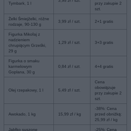
3,95 zł / szt.
Tymbark, 1 l
przy zakupie 2
szt.
Żelki Śmiejżelki, różne
3,99 zł / szt.
2+1 gratis
rodzaje, 90-130 g
Figurka Mikołaj z
nadzieniem
1,29 zł / szt.
3+3 gratis
chrupiącym Grześki,
29 g
Figurka o smaku
karmelowym
0,84 zł / szt.
4+4 gratis
Goplana, 30 g
Cena
obowiązuje
Olej rzepakowy, 1 l
5,49 zł / szt.
przy zakupie 2
szt.
-38%: Cena
Awokado, 1 kg
15,99 zł / kg
przed obniżką:
25,99 zł / kg
Jabłko suszone
-25%: Cena