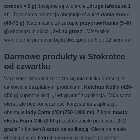
torebek × 2 g)
dostępne są w ofercie
„druga tańsza za 1
zł”
. Taka sama promocja obejmuje również
danie Knorr
(48-71 g)
. Natomiast przy zakupie
przypraw Kamis (5-40
g)
obowiązuje akcja
„2+1 za grosz”
. Wszystkie
wymienione promocje będą dostępne od 6 do 12 sierpnia.
Darmowe produkty w Stokrotce
od czwartku
W gazetce Stokrotki znalazło się także kilka promocji z
całkowicie bezpłatnymi produktami.
Ketchup Kotlin (420-
450 g)
kupisz w akcji
„1+1 gratis”
z aplikacją. Taka sama
oferta, ale bez konieczności korzystania z aplikacji,
obejmuje
lody Carte d’Or (750-1000 ml)
. Z kolei
masło
ekstra Farm Milk (200 g)
zostało objęte promocją
„2+2
gratis”
z limitem
8 sztuk na aplikację
. Oferta na masło
obowiązuje od
6 do 8 sierpnia
, natomiast pozostałe