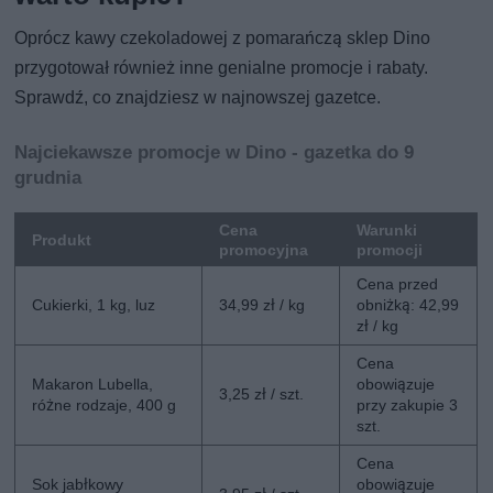
Oprócz kawy czekoladowej z pomarańczą sklep Dino
przygotował również inne genialne promocje i rabaty.
Sprawdź, co znajdziesz w najnowszej gazetce.
Najciekawsze promocje w Dino - gazetka do 9
grudnia
Cena
Warunki
Produkt
promocyjna
promocji
Cena przed
Cukierki, 1 kg, luz
34,99 zł / kg
obniżką: 42,99
zł / kg
Cena
Makaron Lubella,
obowiązuje
3,25 zł / szt.
różne rodzaje, 400 g
przy zakupie 3
szt.
Cena
Sok jabłkowy
obowiązuje