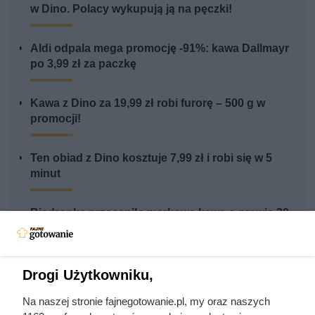
w Dino. Polacy wykupują ją na pęczki!
Aldi odpala mega promocję -91%: kawa Dallmayr
po 3,99 zł za paczkę
Kawa z Dino za 19,99 zł robi furorę – 500 g w
promocji!
Ten obiad z Dino kosztuje 7,99 zł i robi się w 5
minut
Biedronka przeceniła markową kawę o prawie 30
zł. Wielkie opakowanie kosztuje o wiele mniej
Rezerwują po 4 paczki w koszyku. Luksusowa
Drogi Użytkowniku,
kawa w ALDI przeceniona o 91%
Na naszej stronie fajnegotowanie.pl, my oraz naszych