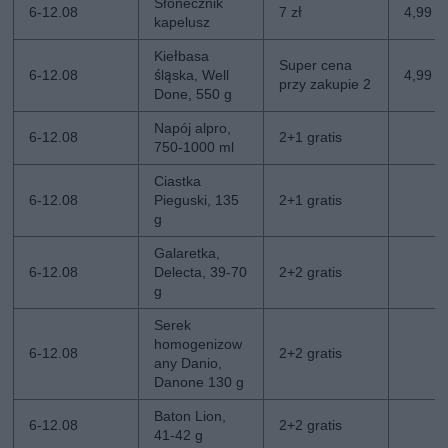
Słonecznik
6-12.08
7 zł
4,99 zł
kapelusz
Kiełbasa
Super cena
6-12.08
śląska, Well
4,99 z
przy zakupie 2
Done, 550 g
Napój alpro,
6-12.08
2+1 gratis
750-1000 ml
Ciastka
6-12.08
Pieguski, 135
2+1 gratis
g
Galaretka,
6-12.08
Delecta, 39-70
2+2 gratis
g
Serek
homogenizow
6-12.08
2+2 gratis
any Danio,
Danone 130 g
Baton Lion,
6-12.08
2+2 gratis
41-42 g