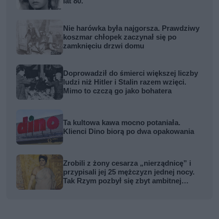
lat 80.
Nie harówka była najgorsza. Prawdziwy
koszmar chłopek zaczynał się po
zamknięciu drzwi domu
Doprowadził do śmierci większej liczby
ludzi niż Hitler i Stalin razem wzięci.
Mimo to czczą go jako bohatera
Ta kultowa kawa mocno potaniała.
Klienci Dino biorą po dwa opakowania
Zrobili z żony cesarza „nierządnicę” i
przypisali jej 25 mężczyzn jednej nocy.
Tak Rzym pozbył się zbyt ambitnej
kobiety