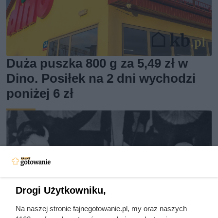
Duża puszka 800 g za 5,49 zł w
Dino. Posiłek na 2 dni wychodzi
poniżej 6 zł
Drogi Użytkowniku,
Na naszej stronie fajnegotowanie.pl, my oraz naszych