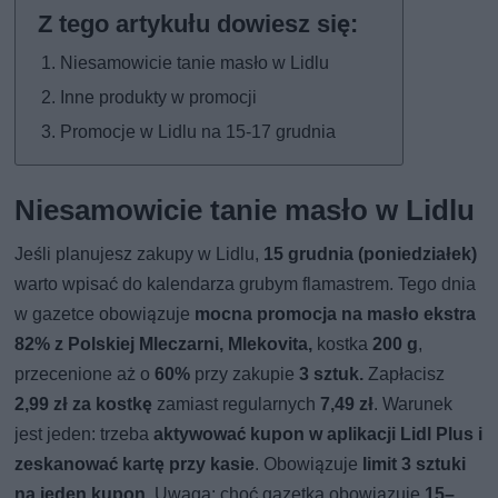
Niesamowicie tanie masło w Lidlu
Inne produkty w promocji
Promocje w Lidlu na 15-17 grudnia
Niesamowicie tanie masło w Lidlu
Jeśli planujesz zakupy w Lidlu,
15 grudnia (poniedziałek)
warto wpisać do kalendarza grubym flamastrem. Tego dnia
w gazetce obowiązuje
mocna promocja na masło ekstra
82%
z Polskiej Mleczarni, Mlekovita,
kostka
200 g
,
przecenione aż o
60%
przy zakupie
3 sztuk.
Zapłacisz
2,99 zł za kostkę
zamiast regularnych
7,49 zł
. Warunek
jest jeden: trzeba
aktywować kupon w aplikacji Lidl Plus i
zeskanować kartę przy kasie
. Obowiązuje
limit 3 sztuki
na jeden kupon
. Uwaga: choć gazetka obowiązuje
15–