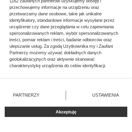
1162 zaufanych partnerów uzyskujemy dostęp i
przechowujemy informacje na urządzeniu oraz
przetwarzamy dane osobowe, takie jak unikalne
identyfikatory, standardowe informacje wysyłane przez
Doprowadził do śmierci większej
urządzenie czy dane przeglądania w celu zapewniania
liczby ludzi niż Hitler i Stalin
spersonalizowanych reklam, wybór spersonalizowanych
treści, pomiar reklam i treści, badanie odbiorców oraz
razem wzięci. Mimo to czczą go
ulepszanie usług. Za zgodą Użytkownika my i Zaufani
jako bohatera
Partnerzy możemy używać dokładnych danych
geolokalizacyjnych oraz aktywnie skanować
charakterystykę urządzenia do celów identyfikacji.
Ponieważ cenimy Twoją prywatność, prosimy o zgodę na
korzystanie z tych technologii poprzez kliknięcie
„Akceptuję”. Zgoda jest dobrowolna i zawsze możesz ją
zmienić/wycofać klikając przycisk ustawień prywatności
PARTNERZY
USTAWIENIA
znajdujący się w lewym dolnym rogu strony
. Niektóre
rodzaje przetwarzania danych nie wymagają zgody
Akceptuję
użytkownika, ale masz prawo sprzeciwić się takiemu
przetwarzaniu. Preferencje będą miały zastosowania tylko
na tej witrynie.