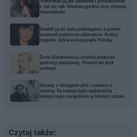
Traktowali ją jak zabawkę i przekazywali
z rąk do rąk. Niewiarygodne losy słynnej
skandalistki
Zwabił ją do auta podstępem, a potem
postawił potworne ultimatum. Kulisy
tragedii, która wstrząsnęła Polską
Żona Sienkiewicza uciekła podczas
podróży poślubnej. Powód do dziś
szokuje
Zdrady z obojgiem płci i romans z
siostrą. Ta relacja była najbardziej
toksycznym związkiem w historii sztuki
Czytaj także: