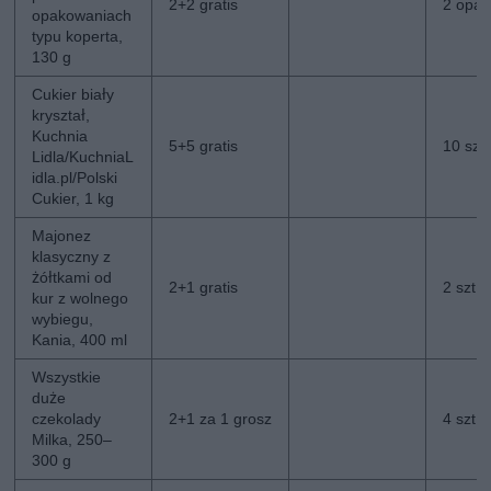
2+2 gratis
2 opak.
opakowaniach
typu koperta,
130 g
Cukier biały
kryształ,
Kuchnia
5+5 gratis
10 szt.
Lidla/KuchniaL
idla.pl/Polski
Cukier, 1 kg
Majonez
klasyczny z
żółtkami od
2+1 gratis
2 szt. 
kur z wolnego
wybiegu,
Kania, 400 ml
Wszystkie
duże
czekolady
2+1 za 1 grosz
4 szt. 
Milka, 250–
300 g