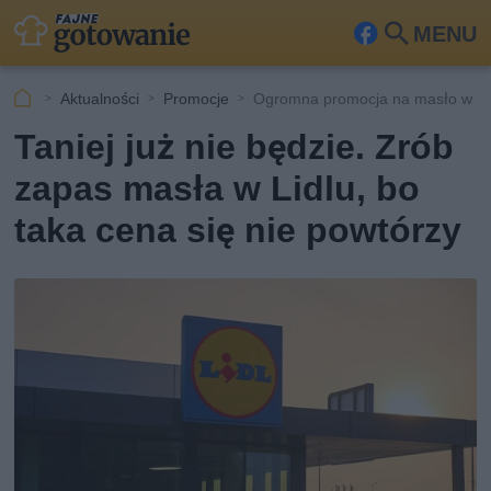
MENU
Fa
Szu
ceb
kaj
Aktualności
Promocje
Ogromna promocja na masło w Li
ook
Taniej już nie będzie. Zrób
zapas masła w Lidlu, bo
taka cena się nie powtórzy