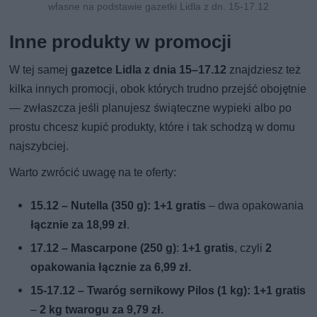
własne na podstawie gazetki Lidla z dn. 15-17.12
Inne produkty w promocji
W tej samej
gazetce Lidla z dnia 15–17.12
znajdziesz też
kilka innych promocji, obok których trudno przejść obojętnie
— zwłaszcza jeśli planujesz świąteczne wypieki albo po
prostu chcesz kupić produkty, które i tak schodzą w domu
najszybciej.
Warto zwrócić uwagę na te oferty:
15.12 – Nutella (350 g):
1+1 gratis
– dwa opakowania
łącznie za 18,99 zł
.
17.12 – Mascarpone (250 g)
:
1+1 gratis
, czyli
2
opakowania łącznie za 6,99 zł.
15-17.12 – Twaróg sernikowy Pilos (1 kg):
1+1 gratis
–
2 kg twarogu za 9,79 zł.