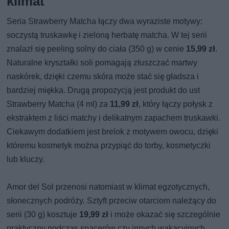
klimat
Seria Strawberry Matcha łączy dwa wyraziste motywy:
soczystą truskawkę i zieloną herbatę matcha. W tej serii
znalazł się peeling solny do ciała (350 g) w cenie
15,99 zł
.
Naturalne kryształki soli pomagają złuszczać martwy
naskórek, dzięki czemu skóra może stać się gładsza i
bardziej miękka. Drugą propozycją jest produkt do ust
Strawberry Matcha (4 ml) za
11,99 zł
, który łączy połysk z
ekstraktem z liści matchy i delikatnym zapachem truskawki.
Ciekawym dodatkiem jest brelok z motywem owocu, dzięki
któremu kosmetyk można przypiąć do torby, kosmetyczki
lub kluczy.
Amor del Sol przenosi natomiast w klimat egzotycznych,
słonecznych podróży. Sztyft przeciw otarciom należący do
serii (30 g) kosztuje
19,99 zł
i może okazać się szczególnie
praktyczny podczas spacerów czy innych wakacyjnych