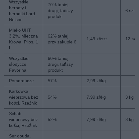
Wszystkie
70% taniej
herbaty i
drugi, tańszy
6 szt.
herbatki Lord
produkt
Nelson
Mleko UHT
3,2%, Mleczna
62% taniej
1,49 zł/szt.
12 szt.
Krowa, Pilos, 1
przy zakupie 6
l
Wszystkie
60% taniej
słodycze
drugi, tańszy
Favorina
produkt
Pomarańcze
57%
2,99 zł/kg
Karkówka
wieprzowa bez
54%
7,99 zł/kg
3 kg
kości, Rzeźnik
Schab
wieprzowy bez
52%
7,99 zł/kg
3 kg
kości, Rzeźnik
Ser gouda,