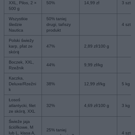
XXL, Pilos, 2 ×
50%
14,99 zł
3 szt.
500 g
Wszystkie
50% taniej
śledzie
drugi, tańszy
4 szt.
Nautica
produkt
Polski świeży
karp, płat ze
47%
2,89 zł/100 g
skórą
Boczek, XXL,
44%
9,99 zł/kg
Rzeźnik
Kaczka,
Deluxe/Rzeźni
38%
12,99 zł/kg
5 kg
k
Łosoś
atlantycki, filet
32%
4,69 zł/100 g
3 kg
ze skórą, XXL
Świeże jaja
ściółkowe, M
25% taniej
lub L, klasa A,
4 szt.