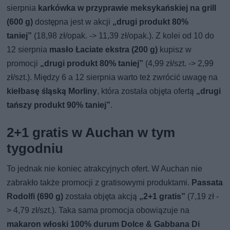
sierpnia
karkówka w przyprawie meksykańskiej na grill
(600 g)
dostępna jest w akcji
„drugi produkt 80%
taniej”
(18,98 zł/opak. -> 11,39 zł/opak.). Z kolei od 10 do
12 sierpnia
masło Łaciate ekstra (200 g)
kupisz w
promocji
„drugi produkt 80% taniej”
(4,99 zł/szt. -> 2,99
zł/szt.). Między 6 a 12 sierpnia warto też zwrócić uwagę na
kiełbasę śląską Morliny
, która została objęta ofertą
„drugi
tańszy produkt 90% taniej”
.
2+1 gratis w Auchan w tym
tygodniu
To jednak nie koniec atrakcyjnych ofert. W Auchan nie
zabrakło także promocji z gratisowymi produktami.
Passata
Rodolfi (690 g)
została objęta akcją
„2+1 gratis”
(7,19 zł -
> 4,79 zł/szt.). Taka sama promocja obowiązuje na
makaron włoski 100% durum Dolce & Gabbana Di