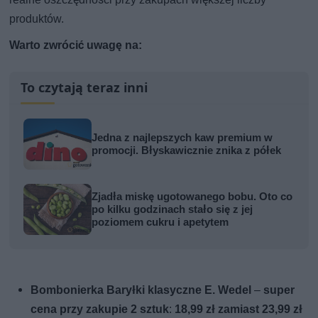
produktów.
Warto zwrócić uwagę na:
To czytają teraz inni
Jedna z najlepszych kaw premium w
promocji. Błyskawicznie znika z półek
Zjadła miskę ugotowanego bobu. Oto co
po kilku godzinach stało się z jej
poziomem cukru i apetytem
Bombonierka Baryłki klasyczne E. Wedel
–
super
cena przy zakupie 2 sztuk
:
18,99 zł zamiast 23,99 zł