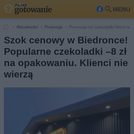
MENU
Fa
Szu
ceb
kaj
Aktualności
Promocje
Promocja na czekoladki Merci w 
ook
Szok cenowy w Biedronce!
Popularne czekoladki –8 zł
na opakowaniu. Klienci nie
wierzą