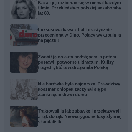
Kazali jej rozbierać się w niemal każdym
filmie. Przekleństwo polskiej seksbomby
lat 80.
Luksusowa kawa z Italii drastycznie
przeceniona w Dino. Polacy wykupują ją
na pęczki!
Zwabił ją do auta podstępem, a potem
postawił potworne ultimatum. Kulisy
tragedii, która wstrząsnęła Polską
Nie harówka była najgorsza. Prawdziwy
koszmar chłopek zaczynał się po
zamknięciu drzwi domu
Traktowali ją jak zabawkę i przekazywali
z rąk do rąk. Niewiarygodne losy słynnej
skandalistki