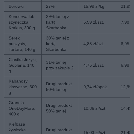
Borówki
27%
15,99 zł/kg
21,99 
Konserwa lub
29% taniej z
szyneczka,
kartą
5,59 zł/szt.
7,98 zł
Krakus, 300 g
Skarbonka
Serek
30% taniej z
puszysty,
kartą
4,85 zł/szt.
6,95 zł
Tartare, 140 g
Skarbonka
Ciastka Jeżyki,
31% taniej
Goplana, 140
4,75 zł/szt.
6,98 zł
przy zakupie 2
g
Kabanosy
Drugi produkt
klasyczne, 300
9,74 zł/opak.
12,99 
50% taniej
g
Granola
Drugi produkt
OneDayMore,
10,86 zł/szt.
14,49 z
50% taniej
400 g
Kiełbasa
żywiecka
Drugi produkt
15,03 zł/szt.
21,48 z