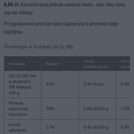
6,95 zł
. Kluczem jest jednak właśnie karta - bez niej cena
się nie obniży.
Przygotowano jeszcze spis najlepszych promocji tego
tygodnia.
Promocje w Auchan (6-12.08)
Cena
Cena 
Produkt
Rabat
promocyjna
promo
(10-12.08) Ser
w plastrach,
41%
3,49 zł/szt.
5,98 zł
SM Mlekpol,
150 g
Pistacje
solone lub
25%
5,69 zł/100 g
7,59 z
niesolone
Łosoś
27%
6,49 zł/100 g
8,99 z
atlantycki