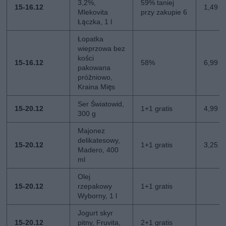
3,2%,
59% taniej
15-16.12
1,49 zł
Mlekovita
przy zakupie 6
Łączka, 1 l
Łopatka
wieprzowa bez
kości
15-16.12
58%
6,99 zł
pakowana
próżniowo,
Kraina Mięs
Ser Światowid,
15-20.12
1+1 gratis
4,99 zł
300 g
Majonez
delikatesowy,
15-20.12
1+1 gratis
3,25 zł
Madero, 400
ml
Olej
15-20.12
rzepakowy
1+1 gratis
Wyborny, 1 l
Jogurt skyr
15-20.12
pitny, Fruvita,
2+1 gratis