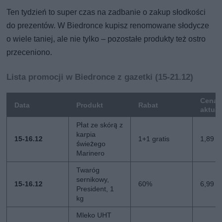
Ten tydzień to super czas na zadbanie o zakup słodkości
do prezentów. W Biedronce kupisz renomowane słodycze
o wiele taniej, ale nie tylko – pozostałe produkty też ostro
przeceniono.
Lista promocji w Biedronce z gazetki (15-21.12)
Cena
Data
Produkt
Rabat
aktua
Płat ze skórą z
karpia
15-16.12
1+1 gratis
1,89 z
świeżego
Marinero
Twaróg
sernikowy,
15-16.12
60%
6,99 zł
President, 1
kg
Mleko UHT