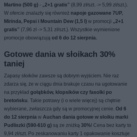
Martino (500 g)
-
„2+1 gratis”
(8,99 zł/szt. -> 5,99 zł/szt.).
W ofercie znalazły się również
napoje gazowane 7UP,
Mirinda, Pepsi i Mountain Dew (1,5 l)
w promocji
„2+1
gratis”
(7,96 zł -> 5,31 zł/szt.). Wszystkie wymienione
promocje obowiązują
od 6 do 12 sierpnia.
Gotowe dania w słoikach 30%
taniej
Zapasy słoików zawsze są dobrym wyjściem. Nie raz
zdarza się, że w ciągu dnia brakuje czasu na ugotowanie
na przykład
gołąbków, klopsików czy fasolki po
bretońsku
. Takie potrawy (i o wiele więcej) są chętnie
wybierane, zwłaszcza gdy są w promocyjnej cenie.
Od 6
do 12 sierpnia
w
Auchan dania gotowe w słoiku marki
Pudliszki (590-610 g)
są ze zniżką
30%
! Cena bez karty to
9,94 zł/szt. Po zeskanowaniu karty 1 opakowanie kosztuje