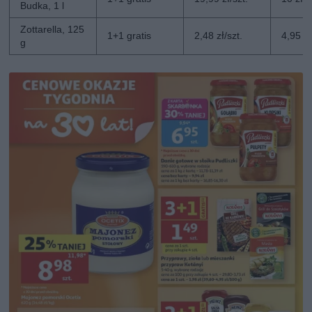
Budka, 1 l
Zottarella, 125
1+1 gratis
2,48 zł/szt.
4,95 zł
g