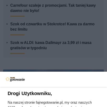
Carrefour szaleje z promocjami. Tak taniej kawy
dawno nie było!
Szok od czwartku w Stokrotce! Kawa za darmo
bez limitu
Szok w ALDI: kawa Dallmayr za 3,99 zł i masa
gratisów w tygodniu
Drogi Użytkowniku,
Na naszej stronie fajnegotowanie.pl, my oraz naszych