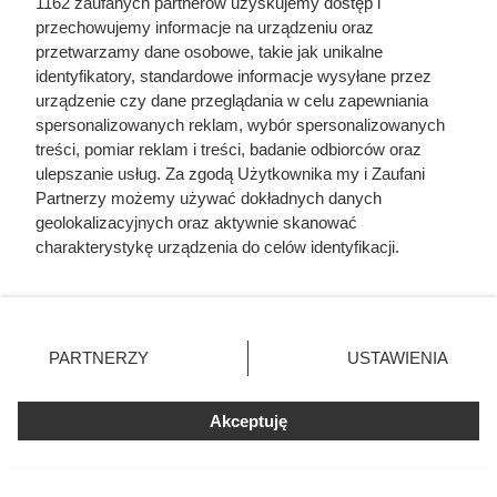
1162 zaufanych partnerów uzyskujemy dostęp i
przechowujemy informacje na urządzeniu oraz
przetwarzamy dane osobowe, takie jak unikalne
identyfikatory, standardowe informacje wysyłane przez
urządzenie czy dane przeglądania w celu zapewniania
spersonalizowanych reklam, wybór spersonalizowanych
treści, pomiar reklam i treści, badanie odbiorców oraz
Duża puszka 800 g za 5,49 zł w
ulepszanie usług. Za zgodą Użytkownika my i Zaufani
Dino. Posiłek na 2 dni wychodzi
Partnerzy możemy używać dokładnych danych
geolokalizacyjnych oraz aktywnie skanować
poniżej 6 zł
charakterystykę urządzenia do celów identyfikacji.
Ponieważ cenimy Twoją prywatność, prosimy o zgodę na
korzystanie z tych technologii poprzez kliknięcie
„Akceptuję”. Zgoda jest dobrowolna i zawsze możesz ją
zmienić/wycofać klikając przycisk ustawień prywatności
PARTNERZY
USTAWIENIA
znajdujący się w lewym dolnym rogu strony
. Niektóre
rodzaje przetwarzania danych nie wymagają zgody
Akceptuję
użytkownika, ale masz prawo sprzeciwić się takiemu
przetwarzaniu. Preferencje będą miały zastosowania tylko
na tej witrynie.