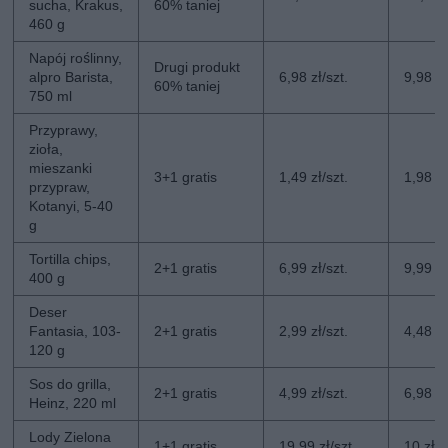
sucha, Krakus,
60% taniej
460 g
Napój roślinny,
Drugi produkt
alpro Barista,
6,98 zł/szt.
9,98 zł
60% taniej
750 ml
Przyprawy,
zioła,
mieszanki
3+1 gratis
1,49 zł/szt.
1,98 zł
przypraw,
Kotanyi, 5-40
g
Tortilla chips,
2+1 gratis
6,99 zł/szt.
9,99 zł
400 g
Deser
Fantasia, 103-
2+1 gratis
2,99 zł/szt.
4,48 zł
120 g
Sos do grilla,
2+1 gratis
4,99 zł/szt.
6,98 zł
Heinz, 220 ml
Lody Zielona
1+1 gratis
19,99 zł/szt.
10 zł/s