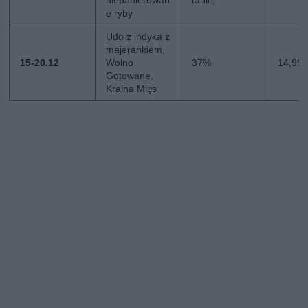
niepanierowan
taniej
e ryby
Udo z indyka z
majerankiem,
15-20.12
Wolno
37%
14,99 
Gotowane,
Kraina Mięs