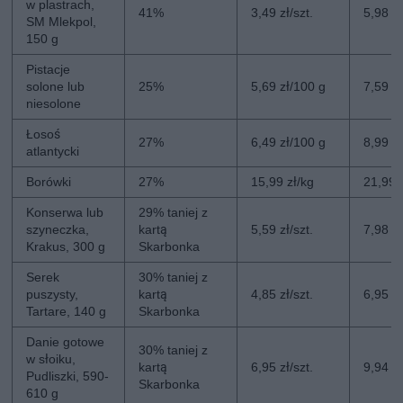
w plastrach,
41%
3,49 zł/szt.
5,98 zł
SM Mlekpol,
150 g
Pistacje
solone lub
25%
5,69 zł/100 g
7,59 z
niesolone
Łosoś
27%
6,49 zł/100 g
8,99 z
atlantycki
Borówki
27%
15,99 zł/kg
21,99 
Konserwa lub
29% taniej z
szyneczka,
kartą
5,59 zł/szt.
7,98 zł
Krakus, 300 g
Skarbonka
Serek
30% taniej z
puszysty,
kartą
4,85 zł/szt.
6,95 zł
Tartare, 140 g
Skarbonka
Danie gotowe
30% taniej z
w słoiku,
kartą
6,95 zł/szt.
9,94 zł
Pudliszki, 590-
Skarbonka
610 g