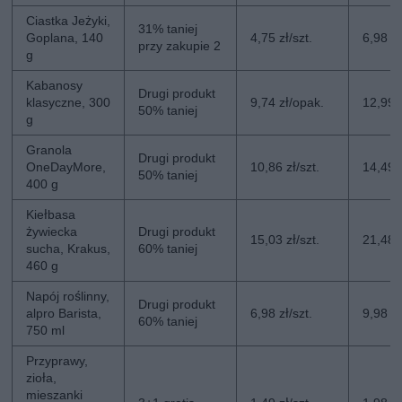
Ciastka Jeżyki,
31% taniej
Goplana, 140
4,75 zł/szt.
6,98 zł
przy zakupie 2
g
Kabanosy
Drugi produkt
klasyczne, 300
9,74 zł/opak.
12,99 
50% taniej
g
Granola
Drugi produkt
OneDayMore,
10,86 zł/szt.
14,49 z
50% taniej
400 g
Kiełbasa
żywiecka
Drugi produkt
15,03 zł/szt.
21,48 z
sucha, Krakus,
60% taniej
460 g
Napój roślinny,
Drugi produkt
alpro Barista,
6,98 zł/szt.
9,98 zł
60% taniej
750 ml
Przyprawy,
zioła,
mieszanki