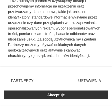
1162 zaufanych partnerów uzyskujemy dostęp i
przechowujemy informacje na urządzeniu oraz
przetwarzamy dane osobowe, takie jak unikalne
identyfikatory, standardowe informacje wysyłane przez
urządzenie czy dane przeglądania w celu zapewniania
spersonalizowanych reklam, wybór spersonalizowanych
Doprowadził do śmierci większej
treści, pomiar reklam i treści, badanie odbiorców oraz
ulepszanie usług. Za zgodą Użytkownika my i Zaufani
liczby ludzi niż Hitler i Stalin
Partnerzy możemy używać dokładnych danych
razem wzięci. Mimo to czczą go
geolokalizacyjnych oraz aktywnie skanować
charakterystykę urządzenia do celów identyfikacji.
jako bohatera
Ponieważ cenimy Twoją prywatność, prosimy o zgodę na
korzystanie z tych technologii poprzez kliknięcie
„Akceptuję”. Zgoda jest dobrowolna i zawsze możesz ją
zmienić/wycofać klikając przycisk ustawień prywatności
PARTNERZY
USTAWIENIA
znajdujący się w lewym dolnym rogu strony
. Niektóre
rodzaje przetwarzania danych nie wymagają zgody
Akceptuję
użytkownika, ale masz prawo sprzeciwić się takiemu
przetwarzaniu. Preferencje będą miały zastosowania tylko
na tej witrynie.