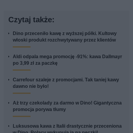
Czytaj także:
Dino przeceniło kawę z wyższej półki. Kultowy
włoski produkt rozchwytywany przez klientów
Aldi odpala mega promocję -91%: kawa Dallmayr
po 3,99 zł za paczkę
Carrefour szaleje z promocjami. Tak taniej kawy
dawno nie było!
Aż trzy czekolady za darmo w Dino! Gigantyczna
promocja porywa tłumy
Luksusowa kawa z Italii drastycznie przeceniona
w Dino. Polacy wykupują ją na pęczki!