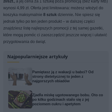
zł/szt.,
a jej cena za 1 sztukę poza promocją (bez karty MB)
wynosi 4,99 zł. Oferta jest limitowana: możesz włożyć do
koszyka maksymalnie
8 sztuk
dziennie
.
Nie spiesz się
jednak tylko po ten jeden produkt – w dalszej części
znajdziesz listę najlepszych promocji z tej samej gazetki,
które mogą pomóc ci zaoszczędzić jeszcze więcej i ułatwić
przygotowania do świąt.
Najpopularniejsze artykuły
Pamiętasz ją z wakacji u babci? Od
strony dietetycznej to jeden z
najgorszych obiadów
Zjadła miskę ugotowanego bobu. Oto co
po kilku godzinach stało się z jej
poziomem cukru i apetytem