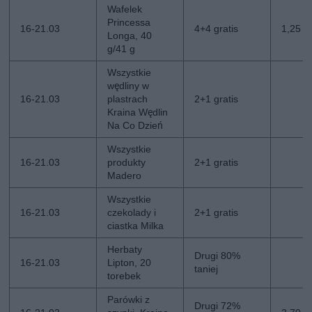
Wafelek
Princessa
16-21.03
4+4 gratis
1,25 zł
Longa, 40
g/41 g
Wszystkie
wędliny w
16-21.03
plastrach
2+1 gratis
Kraina Wędlin
Na Co Dzień
Wszystkie
16-21.03
produkty
2+1 gratis
Madero
Wszystkie
16-21.03
czekolady i
2+1 gratis
ciastka Milka
Herbaty
Drugi 80%
16-21.03
Lipton, 20
taniej
torebek
Parówki z
Drugi 72%