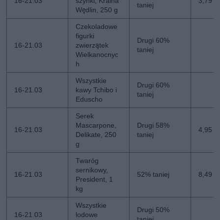
16-21.03
szynki, Kraina
3,79 zł
taniej
Wędlin, 250 g
Czekoladowe
figurki
Drugi 60%
16-21.03
zwierzątek
taniej
Wielkanocnyc
h
Wszystkie
Drugi 60%
16-21.03
kawy Tchibo i
taniej
Eduscho
Serek
Mascarpone,
Drugi 58%
16-21.03
4,95 zł
Delikate, 250
taniej
g
Twaróg
sernikowy,
16-21.03
52% taniej
8,49 zł
President, 1
kg
Wszystkie
Drugi 50%
16-21.03
lodowe
taniej