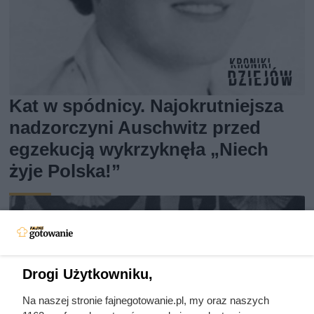
Kat w spódnicy. Najokrutniejsza
nadzorczyni Auschwitz przed
egzekucją wykrzyknęła „Niech
żyje Polska!”
Drogi Użytkowniku,
Na naszej stronie fajnegotowanie.pl, my oraz naszych