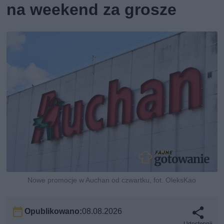
na weekend za grosze
Nowe promocje w Auchan od czwartku, fot. OleksKao
Opublikowano:
08.08.2026