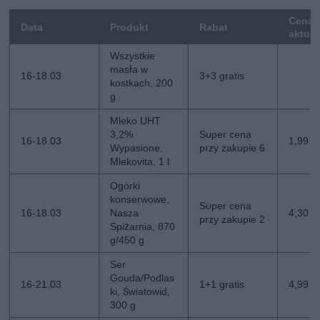
Cena
Data
Produkt
Rabat
aktua
Wszystkie
masła w
16-18.03
3+3 gratis
kostkach, 200
g
Mleko UHT
3,2%
Super cena
16-18.03
1,99 zł
Wypasione,
przy zakupie 6
Mlekovita, 1 l
Ogórki
konserwowe,
Super cena
16-18.03
Nasza
4,30 zł
przy zakupie 2
Spiżarnia, 870
g/450 g
Ser
Gouda/Podlas
16-21.03
1+1 gratis
4,99 zł
ki, Światowid,
300 g