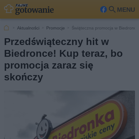
MENU
Fa
Szu
ceb
kaj
Aktualności
Promocje
Świąteczna promocja w Biedronce
ook
Przedświąteczny hit w
Biedronce! Kup teraz, bo
promocja zaraz się
skończy