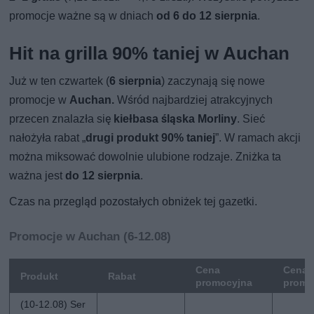
promocje ważne są w dniach
od 6 do 12 sierpnia
.
Hit na grilla 90% taniej w Auchan
Już w ten czwartek (
6 sierpnia
) zaczynają się nowe
promocje w
Auchan.
Wśród najbardziej atrakcyjnych
przecen znalazła się
kiełbasa śląska Morliny
. Sieć
nałożyła rabat „
drugi produkt 90% taniej
”. W ramach akcji
można miksować dowolnie ulubione rodzaje. Zniżka ta
ważna jest
do 12 sierpnia
.
Czas na przegląd pozostałych obniżek tej gazetki.
Promocje w Auchan (6-12.08)
Cena
Cena 
Produkt
Rabat
promocyjna
promo
(10-12.08) Ser