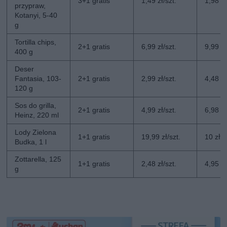
3+1 gratis
1,49 zł/szt.
1,98 zł
przypraw,
Kotanyi, 5-40
g
Tortilla chips,
2+1 gratis
6,99 zł/szt.
9,99 zł
400 g
Deser
Fantasia, 103-
2+1 gratis
2,99 zł/szt.
4,48 zł
120 g
Sos do grilla,
2+1 gratis
4,99 zł/szt.
6,98 zł
Heinz, 220 ml
Lody Zielona
1+1 gratis
19,99 zł/szt.
10 zł/s
Budka, 1 l
Zottarella, 125
1+1 gratis
2,48 zł/szt.
4,95 zł
g