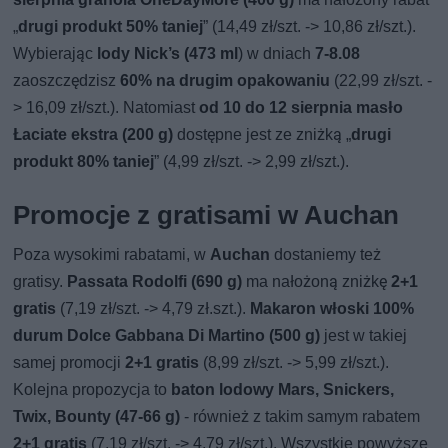
„
drugi produkt 50% taniej
” (14,49 zł/szt. -> 10,86 zł/szt.).
Wybierając
lody Nick’s (473 ml
) w dniach
7-8.08
zaoszczędzisz
60% na drugim opakowaniu
(22,99 zł/szt. -
> 16,09 zł/szt.). Natomiast
od 10 do 12 sierpnia masło
Łaciate ekstra (200 g)
dostępne jest ze zniżką „
drugi
produkt 80% taniej
” (4,99 zł/szt. -> 2,99 zł/szt.).
Promocje z gratisami w Auchan
Poza wysokimi rabatami, w
Auchan
dostaniemy też
gratisy.
Passata Rodolfi (690 g)
ma nałożoną zniżkę
2+1
gratis
(7,19 zł/szt. -> 4,79 zł.szt.).
Makaron włoski 100%
durum Dolce Gabbana Di Martino (500 g)
jest w takiej
samej promocji
2+1 gratis
(8,99 zł/szt. -> 5,99 zł/szt.).
Kolejna propozycja to
baton lodowy Mars, Snickers,
Twix, Bounty (47-66 g)
- również z takim samym rabatem
2+1 gratis
(7,19 zł/szt. -> 4,79 zł/szt.). Wszystkie powyższe