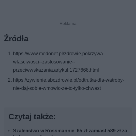
Źródła
https://www.medonet.pl/zdrowie,pokrzywa---
wlasciwosci--zastosowanie--
przeciwwskazania,artykul,1727668.html
https://zywienie.abczdrowie.pl/odtrutka-dla-watroby-
nie-daj-sobie-wmowic-ze-to-tylko-chwast
Czytaj także:
Szaleństwo w Rossmannie. 65 zł zamiast 589 zł za