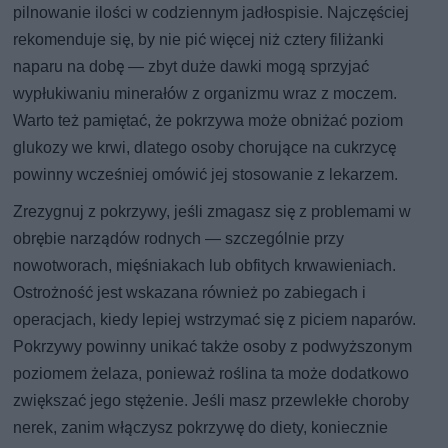
pilnowanie ilości w codziennym jadłospisie. Najczęściej
rekomenduje się, by nie pić więcej niż cztery filiżanki
naparu na dobę — zbyt duże dawki mogą sprzyjać
wypłukiwaniu minerałów z organizmu wraz z moczem.
Warto też pamiętać, że pokrzywa może obniżać poziom
glukozy we krwi, dlatego osoby chorujące na cukrzycę
powinny wcześniej omówić jej stosowanie z lekarzem.
Zrezygnuj z pokrzywy, jeśli zmagasz się z problemami w
obrębie narządów rodnych — szczególnie przy
nowotworach, mięśniakach lub obfitych krwawieniach.
Ostrożność jest wskazana również po zabiegach i
operacjach, kiedy lepiej wstrzymać się z piciem naparów.
Pokrzywy powinny unikać także osoby z podwyższonym
poziomem żelaza, ponieważ roślina ta może dodatkowo
zwiększać jego stężenie. Jeśli masz przewlekłe choroby
nerek, zanim włączysz pokrzywę do diety, koniecznie