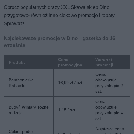
Oprócz popularnych draży XXL Skawa sklep Dino
przygotował również inne ciekawe promocje i rabaty.
Sprawdź!
Najciekawsze promocje w Dino - gazetka do 16
września
Cena
Warunki
Produkt
promocyjna
promocji
Cena
Bombonierka
obowiązuje
16,99 zł / szt.
Raffaello
przy zakupie 2
szt.
Cena
Budyń Winiary, różne
obowiązuje
1,15 / szt.
rodzaje
przy zakupie 4
szt.
Najniższa cena
Cukier puder