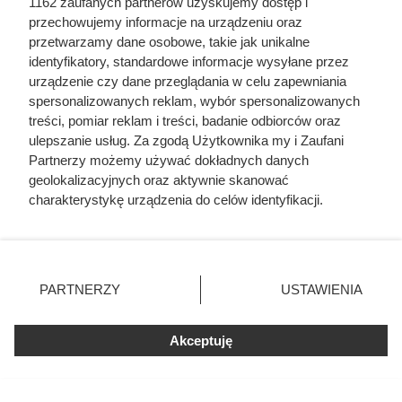
1162 zaufanych partnerów uzyskujemy dostęp i
przechowujemy informacje na urządzeniu oraz
przetwarzamy dane osobowe, takie jak unikalne
identyfikatory, standardowe informacje wysyłane przez
urządzenie czy dane przeglądania w celu zapewniania
spersonalizowanych reklam, wybór spersonalizowanych
treści, pomiar reklam i treści, badanie odbiorców oraz
ulepszanie usług. Za zgodą Użytkownika my i Zaufani
Partnerzy możemy używać dokładnych danych
geolokalizacyjnych oraz aktywnie skanować
charakterystykę urządzenia do celów identyfikacji.
Ponieważ cenimy Twoją prywatność, prosimy o zgodę na
korzystanie z tych technologii poprzez kliknięcie
Dziennikarze ujawnili
„Akceptuję”. Zgoda jest dobrowolna i zawsze możesz ją
pochodzenie mięsa z Dino. Klienci
zmienić/wycofać klikając przycisk ustawień prywatności
PARTNERZY
USTAWIENIA
znajdujący się w lewym dolnym rogu strony
. Niektóre
zaskoczeni
rodzaje przetwarzania danych nie wymagają zgody
Akceptuję
użytkownika, ale masz prawo sprzeciwić się takiemu
przetwarzaniu. Preferencje będą miały zastosowania tylko
na tej witrynie.