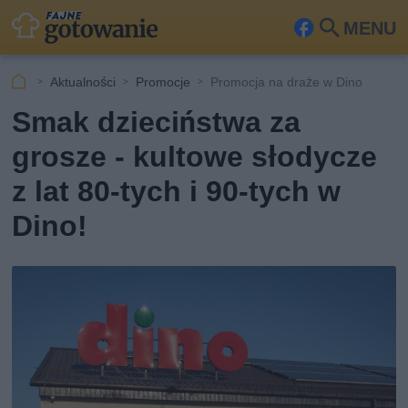
MENU
Fa
Szu
ceb
kaj
Aktualności
Promocje
Promocja na draże w Dino
ook
Smak dzieciństwa za
grosze - kultowe słodycze
z lat 80-tych i 90-tych w
Dino!