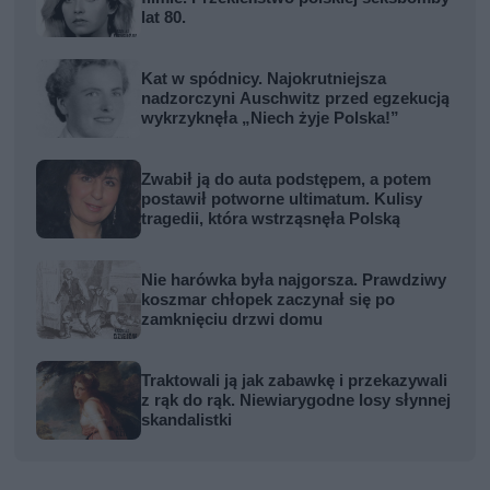
lat 80.
Kat w spódnicy. Najokrutniejsza
nadzorczyni Auschwitz przed egzekucją
wykrzyknęła „Niech żyje Polska!”
Zwabił ją do auta podstępem, a potem
postawił potworne ultimatum. Kulisy
tragedii, która wstrząsnęła Polską
Nie harówka była najgorsza. Prawdziwy
koszmar chłopek zaczynał się po
zamknięciu drzwi domu
Traktowali ją jak zabawkę i przekazywali
z rąk do rąk. Niewiarygodne losy słynnej
skandalistki