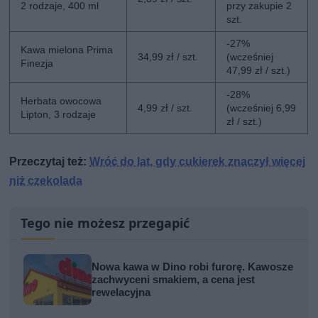
2 rodzaje, 400 ml
przy zakupie 2
szt.
-27%
Kawa mielona Prima
34,99 zł / szt.
(wcześniej
Finezja
47,99 zł / szt.)
-28%
Herbata owocowa
4,99 zł / szt.
(wcześniej 6,99
Lipton, 3 rodzaje
zł / szt.)
Przeczytaj też:
Wróć do lat, gdy cukierek znaczył więcej
niż czekolada
Tego nie możesz przegapić
Nowa kawa w Dino robi furorę. Kawosze
zachwyceni smakiem, a cena jest
rewelacyjna