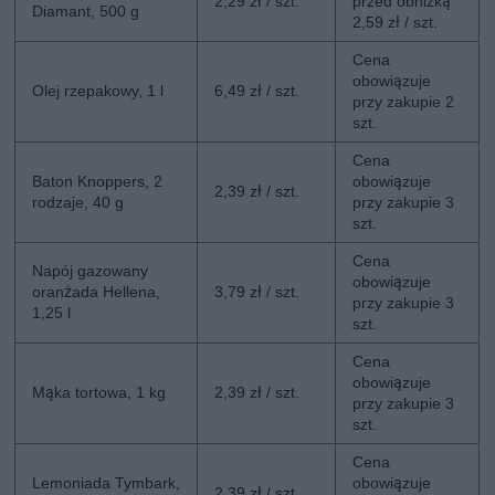
2,29 zł / szt.
przed obniżką
Diamant, 500 g
2,59 zł / szt.
Cena
obowiązuje
Olej rzepakowy, 1 l
6,49 zł / szt.
przy zakupie 2
szt.
Cena
Baton Knoppers, 2
obowiązuje
2,39 zł / szt.
rodzaje, 40 g
przy zakupie 3
szt.
Cena
Napój gazowany
obowiązuje
oranżada Hellena,
3,79 zł / szt.
przy zakupie 3
1,25 l
szt.
Cena
obowiązuje
Mąka tortowa, 1 kg
2,39 zł / szt.
przy zakupie 3
szt.
Cena
Lemoniada Tymbark,
obowiązuje
2,39 zł / szt.