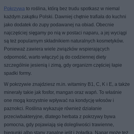
Pokrzywa
to roślina, którą bez trudu spotkasz w niemal
każdym zakątku Polski. Dawniej chętnie trafiała do kuchni
jako dodatek do zupy podawanej na obiad. Obecnie
najczęściej sięgamy po nią w postaci naparu, a jej wyciągi
są też popularnym składnikiem naturalnych kosmetyków.
Ponieważ zawiera wiele związków wspierających
odporność, warto włączyć ją do codziennej diety
szczególnie jesienią i zimą, gdy organizm częściej łapie
spadki formy.
W pokrzywie znajdziesz m.in. witaminy B1, C, K i E, a także
minerały takie jak fosfor, mangan oraz wapń. To właśnie
one mogą korzystnie wpływać na kondycję włosów i
paznokci. Roślina wykazuje również działanie
przeciwbakteryjne, dlatego herbata z pokrzywy bywa
pomocna, gdy pojawiają się dolegliwości trawienne,
biegunki albo stany zapalne jelit i żołądka. Napar może też