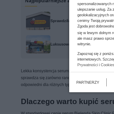
Najpopularniejsze artykuły
spersonalizowanych re
ulepszanie usług. Za
geolokalizacyjnych or
cenimy Twoją prywatno
Sprawdziła cenę regularną i od razu
Zgoda jest dobrowoln
się w lewym dolnym r
ale masz prawo sprzec
witrynie.
Luksusowa kawa w cenie, jakiej nie
Zapoznaj się z poniż
internetowych. Szcze
Prywatności i Cookie
Lekka konsystencja serum sprawia, że kosmetyk szyb
sprawdza się zarówno rano jako baza pod makijaż, 
PARTNERZY
odpowiedni dla różnych typów skóry – suchej, norm
Dlaczego warto kupić se
W standardowej cenie serum Bielenda Skin Clinic P