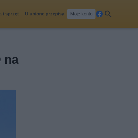
 i sprzęt
Ulubione przepisy
Moje konto
Fa
Szu
ceb
kaj
ook
 na