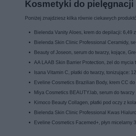
Kosmetyki do pielęgnacji 
Poniżej znajdziesz kilka równie ciekawych produk
Bielenda Vanity Aloes, krem do depilacji: 6,49 z
Bielenda Skin Clinic Professional Ceramidy, s
Beauty of Joseon, serum do twarzy, kojące, Gre
AA LAAB Skin Barrier Protection, żel do mycia t
Isana Vitamin C, płatki do twarzy, tonizujące: 12
Eveline Cosmetics Brazilian Body, krem CC do c
Miya Cosmetics BEAUTY.lab, serum do twarzy uj
Kimoco Beauty Collagen, płatki pod oczy z kolag
Bielenda Skin Clinic Professional Kwas Hialurono
Eveline Cosmetics Facemed+, płyn micelarny 3w