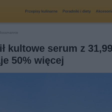
Przepisy kulinarne
Poradniki i diety
Akcesoria
Rossmannie
 kultowe serum z 31,99
aje 50% więcej