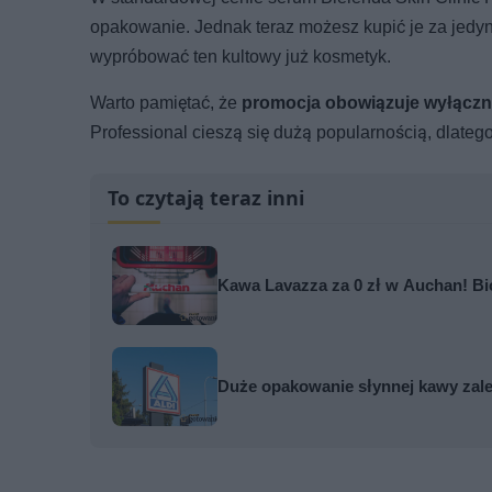
opakowanie. Jednak teraz możesz kupić je za jedyn
wypróbować ten kultowy już kosmetyk.
Warto pamiętać, że
promocja obowiązuje wyłączni
Professional cieszą się dużą popularnością, dlatego
To czytają teraz inni
Kawa Lavazza za 0 zł w Auchan! Bio
Duże opakowanie słynnej kawy zale