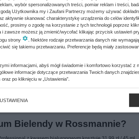
klam, wybór spersonalizowanych treści, pomiar reklam i treści, bad
 zgodą Użytkownika my i Zaufani Partnerzy możemy używać dokład
az aktywnie skanować charakterystykę urządzenia do celów identyfi
ść, prosimy o zgodę na korzystanie z tych technologii poprzez klikn
 kupiła kilka kilogramów. Taka okazja nie zdarza się często
a i zawsze możesz ją zmienić/wycofać klikając przycisk ustawień pr
ogu strony
. Niektóre rodzaje przetwarzania danych nie wymagaj
iwić się takiemu przetwarzaniu. Preferencje będą miały zastosowania
 było od bardzo dawna. Klienci Biedronki zachwyceni
szymi informacjami, abyś mógł świadomie i komfortowo korzystać z
gółowe informacje dotyczące przetwarzania Twoich danych znajdzi
s
oraz po kliknięciu w „Ustawienia”.
ko się wchłania i nie pozostawia tłustej warstwy. Dzięki temu 
jak i wieczorem jako element regenerującej pielęgnacji. To ko
USTAWIENIA
alnej, mieszanej, a także odwodnionej.
rum Bielendy w Rossmannie?
rofessional z kwasem hialuronowym kosztuje 31,99 zł / 45 ml