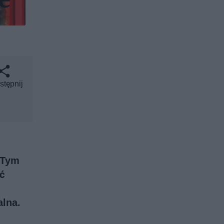
stępnij
 Tym
ć
alna.