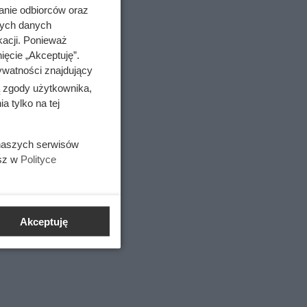
anie odbiorców oraz
nych danych
kacji. Ponieważ
ięcie „Akceptuję”.
ywatności znajdujący
ą zgody użytkownika,
 tylko na tej
 naszych serwisów
esz w
Polityce
świetnie
smetyk
Akceptuję