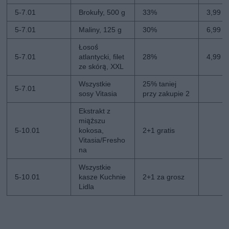
5-7.01
Brokuły, 500 g
33%
3,99 zł
5-7.01
Maliny, 125 g
30%
6,99 z
Łosoś
5-7.01
atlantycki, filet
28%
4,99 z
ze skórą, XXL
Wszystkie
25% taniej
5-7.01
sosy Vitasia
przy zakupie 2
Ekstrakt z
miąższu
5-10.01
kokosa,
2+1 gratis
Vitasia/Fresho
na
Wszystkie
5-10.01
kasze Kuchnie
2+1 za grosz
Lidla