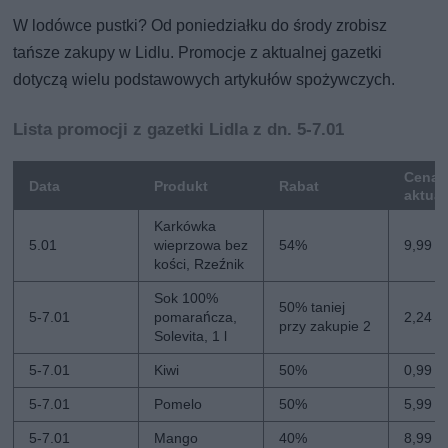
W lodówce pustki? Od poniedziałku do środy zrobisz
tańsze zakupy w Lidlu. Promocje z aktualnej gazetki
dotyczą wielu podstawowych artykułów spożywczych.
Lista promocji z gazetki Lidla z dn. 5-7.01
Cena
Data
Produkt
Rabat
aktua
Karkówka
5.01
wieprzowa bez
54%
9,99 zł
kości, Rzeźnik
Sok 100%
50% taniej
5-7.01
pomarańcza,
2,24 zł
przy zakupie 2
Solevita, 1 l
5-7.01
Kiwi
50%
0,99 zł
5-7.01
Pomelo
50%
5,99 zł
5-7.01
Mango
40%
8,99 zł