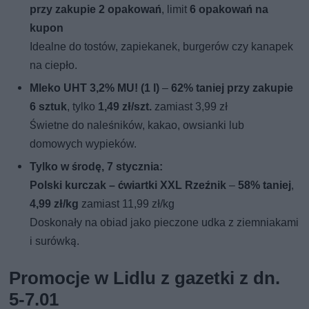
przy zakupie 2 opakowań
, limit
6 opakowań na
kupon
Idealne do tostów, zapiekanek, burgerów czy kanapek
na ciepło.
Mleko UHT 3,2% MU! (1 l)
–
62% taniej przy zakupie
6 sztuk
, tylko
1,49 zł/szt.
zamiast 3,99 zł
Świetne do naleśników, kakao, owsianki lub
domowych wypieków.
Tylko w środę, 7 stycznia:
Polski kurczak – ćwiartki XXL Rzeźnik
–
58% taniej
,
4,99 zł/kg
zamiast 11,99 zł/kg
Doskonały na obiad jako pieczone udka z ziemniakami
i surówką.
Promocje w Lidlu z gazetki z dn.
5-7.01