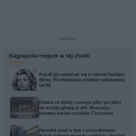
Najpopularniejsze w tej chwili
Kazali jej rozbierać się w niemal każdym
filmie. Przekleństwo polskiej seksbomby
lat 80.
Odarci ze skóry, rozcięci piłą i przybici
do krzyża głową w dół. Mroczny i
krwawy koniec uczniów Chrystusa
Herodot pisał o tym z przerażeniem.
Każda kobieta musiała zrobić to chociaż