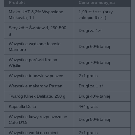
Produkt
Cena promocyjna
Mleko UHT 3,2% Wypasione
1,99 zł / szt. (przy
Mlekovita, 1 l
zakupie 6 szt.)
Sery żółte Światowid, 250-500
Drugi za 1zł
g
Wszystkie wędzone łososie
Drugi 60% taniej
Marinero
Wszystkie parówki Kraina
Drugi 70% taniej
Wędlin
Wszystkie tuńczyki w puszce
2+1 gratis
Wszystkie makarony Pastani
Drugi za 1 zł
Twaróg Klinek Delikate, 250 g
Drugi 40% taniej
Kapsułki Delta
4+4 gratis
Wszystkie kawy rozpuszczalne
Drugi 50% taniej
Cafe D’Or
Wszystkie worki na śmieci
2+1 gratis