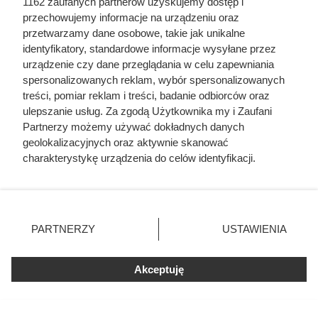
1162 zaufanych partnerów uzyskujemy dostęp i
przechowujemy informacje na urządzeniu oraz
przetwarzamy dane osobowe, takie jak unikalne
identyfikatory, standardowe informacje wysyłane przez
urządzenie czy dane przeglądania w celu zapewniania
spersonalizowanych reklam, wybór spersonalizowanych
treści, pomiar reklam i treści, badanie odbiorców oraz
ulepszanie usług. Za zgodą Użytkownika my i Zaufani
Partnerzy możemy używać dokładnych danych
Doprowadził do śmierci większej
geolokalizacyjnych oraz aktywnie skanować
charakterystykę urządzenia do celów identyfikacji.
liczby ludzi niż Hitler i Stalin
Ponieważ cenimy Twoją prywatność, prosimy o zgodę na
razem wzięci. Mimo to czczą go
korzystanie z tych technologii poprzez kliknięcie
„Akceptuję”. Zgoda jest dobrowolna i zawsze możesz ją
jako bohatera
zmienić/wycofać klikając przycisk ustawień prywatności
PARTNERZY
USTAWIENIA
znajdujący się w lewym dolnym rogu strony
. Niektóre
rodzaje przetwarzania danych nie wymagają zgody
Akceptuję
użytkownika, ale masz prawo sprzeciwić się takiemu
przetwarzaniu. Preferencje będą miały zastosowania tylko
na tej witrynie.