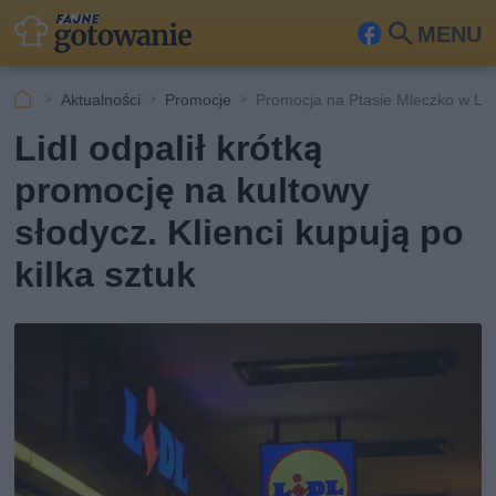
MENU
Fa
Szu
ceb
kaj
Aktualności
Promocje
Promocja na Ptasie Mleczko w Lid
ook
Lidl odpalił krótką
promocję na kultowy
słodycz. Klienci kupują po
kilka sztuk