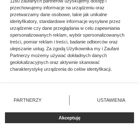
1160 zaufanych partnerów uzyskujemy dostęp i
Lody,
Drugi 60%
przechowujemy informacje na urządzeniu oraz
Carrefour,
taniej
przetwarzamy dane osobowe, takie jak unikalne
500-1000 ml
identyfikatory, standardowe informacje wysyłane przez
Danie gotowe,
urządzenie czy dane przeglądania w celu zapewniania
Drugi 60%
zupa, Profi,
taniej
spersonalizowanych reklam, wybór spersonalizowanych
360-450 g
treści, pomiar reklam i treści, badanie odbiorców oraz
Sok jabłkowy,
Drugi 60%
ulepszanie usług. Za zgodą Użytkownika my i Zaufani
Hortex, 1 l
taniej
Partnerzy możemy używać dokładnych danych
geolokalizacyjnych oraz aktywnie skanować
Serek wiejski z
Drugi 60%
charakterystykę urządzenia do celów identyfikacji.
owocami,
2,69 zł/szt.
3,85 zł
taniej
Ponieważ cenimy Twoją prywatność, prosimy o zgodę na
Piątnica, 150 g
korzystanie z tych technologii poprzez kliknięcie
Pizza mrożona
„Akceptuję”. Zgoda jest dobrowolna i zawsze możesz ją
Feliciana, 315-
2+1 za 1 zł
zmienić/wycofać klikając przycisk ustawień prywatności
445 g
PARTNERZY
USTAWIENIA
znajdujący się w lewym dolnym rogu strony
. Niektóre
Warzywa na
rodzaje przetwarzania danych nie wymagają zgody
patelnię, do
Akceptuję
użytkownika, ale masz prawo sprzeciwić się takiemu
piekarnika,
2+1 za 1 zł
przetwarzaniu. Preferencje będą miały zastosowania tylko
mrożone,
na tej witrynie.
Frosta, 400 g