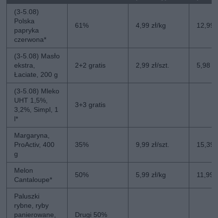
(3-5.08)
Polska
61%
4,99 zł/kg
12,99 
papryka
czerwona*
(3-5.08) Masło
ekstra,
2+2 gratis
2,99 zł/szt.
5,98 zł
Łaciate, 200 g
(3-5.08) Mleko
UHT 1,5%,
3+3 gratis
3,2%, Simpl, 1
l*
Margaryna,
ProActiv, 400
35%
9,99 zł/szt.
15,39 z
g
Melon
50%
5,99 zł/kg
11,99 
Cantaloupe*
Paluszki
rybne, ryby
panierowane,
Drugi 50%