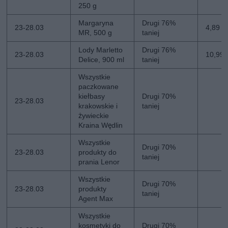
250 g
Margaryna
Drugi 76%
23-28.03
4,89 zł
MR, 500 g
taniej
Lody Marletto
Drugi 76%
23-28.03
10,99 z
Delice, 900 ml
taniej
Wszystkie
paczkowane
kiełbasy
Drugi 70%
23-28.03
krakowskie i
taniej
żywieckie
Kraina Wędlin
Wszystkie
Drugi 70%
23-28.03
produkty do
taniej
prania Lenor
Wszystkie
Drugi 70%
23-28.03
produkty
taniej
Agent Max
Wszystkie
kosmetyki do
Drugi 70%