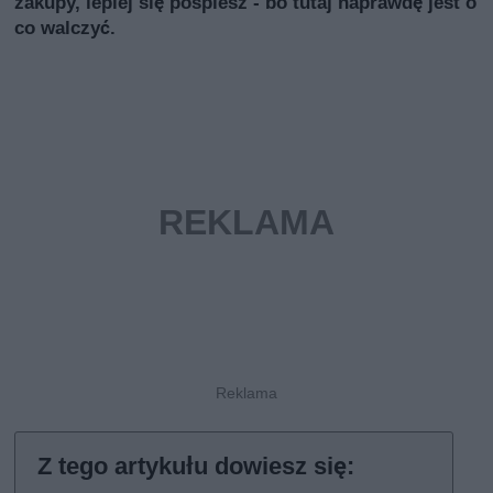
zakupy, lepiej się pospiesz - bo tutaj naprawdę jest o
co walczyć.