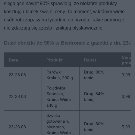
sięgające nawet 90% sprawiają, że niektóre produkty
kosztują ułamek swojej ceny. To moment, w którym wiele
osób robi zapasy na tygodnie do przodu. Takie promocje
nie zdarzają się często i znikają błyskawicznie.
Duże obniżki do 90% w Biedronce z gazetki z dn. 23-2
Cena
Data
Produkt
Rabat
promo
Parówki,
Drugi 90%
23-28.03
3,99 zł
Krakus, 200 g
taniej
Polędwica
Sopocka,
Drugi 84%
23-28.03
3,99 zł
Kraina Wędlin,
taniej
140 g
Szynka
gotowana w
Drugi 80%
23-28.03
plastrach,
5,99 zł
taniej
Kraina Wędlin,