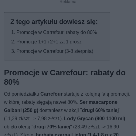
Promocje w Carrefour: rabaty do 80%
Promocje 1+1 i 2+1 za 1 grosz
Promocje w Carrefour (3-8 sierpnia)
Promocje w Carrefour: rabaty do
80%
Od poniedziałku
Carrefour
startuje z kolejną falą promocji,
w której rabaty sięgają nawet 80%.
Ser mascarpone
Galbani (250 g)
dostaniesz w akcji "
drugi 60% taniej
"
(11,39 zł/szt. -> 7,98 zł/szt.).
Lody Grycan (900-1100 ml)
objęto ofertą "
drugi 70% taniej
" (23,49 zł/szt. -> 16,90
zł/szt.). Z kolei
herbata czarna Lipton (1,4-1,8 g x 20