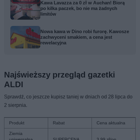
Kawa Lavazza za 0 zł w Auchan! Biorą
po kilka paczek, bo nie ma żadnych
limitów
Nowa kawa w Dino robi furorę. Kawosze
zachwyceni smakiem, a cena jest
rewelacyjna
Najświeższy przegląd gazetki
ALDI
Sprawdź, co jeszcze kupisz taniej w dniach od 28 lipca do
2 sierpnia.
Produkt
Rabat
Cena aktualna
Ziemia
uniwersalna,
SUPERCENA
3,99 zł/op