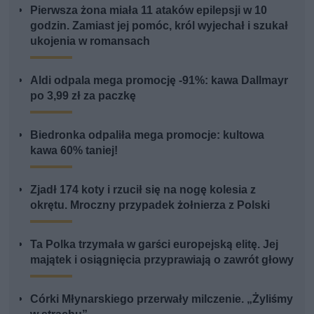
Pierwsza żona miała 11 ataków epilepsji w 10
godzin. Zamiast jej pomóc, król wyjechał i szukał
ukojenia w romansach
Aldi odpala mega promocję -91%: kawa Dallmayr
po 3,99 zł za paczkę
Biedronka odpaliła mega promocje: kultowa
kawa 60% taniej!
Zjadł 174 koty i rzucił się na nogę kolesia z
okrętu. Mroczny przypadek żołnierza z Polski
Ta Polka trzymała w garści europejską elitę. Jej
majątek i osiągnięcia przyprawiają o zawrót głowy
Córki Młynarskiego przerwały milczenie. „Żyliśmy