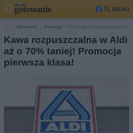
MENU
Fa
Szu
ceb
kaj
Aktualności
Promocje
Promocja na kawę rozuszczlną Jac
ook
Kawa rozpuszczalna w Aldi
aż o 70% taniej! Promocja
pierwsza klasa!