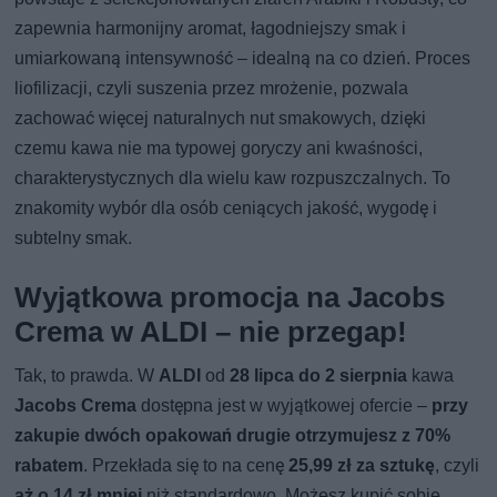
zapewnia harmonijny aromat, łagodniejszy smak i
umiarkowaną intensywność – idealną na co dzień. Proces
liofilizacji, czyli suszenia przez mrożenie, pozwala
zachować więcej naturalnych nut smakowych, dzięki
czemu kawa nie ma typowej goryczy ani kwaśności,
charakterystycznych dla wielu kaw rozpuszczalnych. To
znakomity wybór dla osób ceniących jakość, wygodę i
subtelny smak.
Wyjątkowa promocja na Jacobs
Crema w ALDI – nie przegap!
Tak, to prawda. W
ALDI
od
28 lipca do 2 sierpnia
kawa
Jacobs Crema
dostępna jest w wyjątkowej ofercie –
przy
zakupie dwóch opakowań drugie otrzymujesz z 70%
rabatem
. Przekłada się to na cenę
25,99 zł za sztukę
, czyli
aż o 14 zł mniej
niż standardowo. Możesz kupić sobie