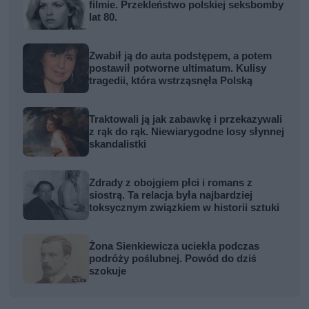
filmie. Przekleństwo polskiej seksbomby
lat 80.
Zwabił ją do auta podstępem, a potem
postawił potworne ultimatum. Kulisy
tragedii, która wstrząsnęła Polską
Traktowali ją jak zabawkę i przekazywali
z rąk do rąk. Niewiarygodne losy słynnej
skandalistki
Zdrady z obojgiem płci i romans z
siostrą. Ta relacja była najbardziej
toksycznym związkiem w historii sztuki
Żona Sienkiewicza uciekła podczas
podróży poślubnej. Powód do dziś
szokuje