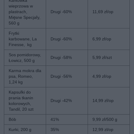
Karkówka
wieprzowa w
plastrach,
Drugi -60%
11,69 zł/op
Mięsne Specjały,
560 g
Frytki
karbowane, La
Drugi -60%
6,99 zł/op
Finesse, kg
Sos pomidorowy,
Drugi -58%
5,99 zł/szt
Łowicz, 500 g
Karma mokra dla
psa, Romeo,
Drugi -56%
4,99 zł/op
1,24 kg
Kapsułki do
prania tkanin
Drugi -42%
14,99 zł/op
kolorowych,
Tandil, 20 szt
Bób
41%
9,99 zł/500 g
Kurki, 200 g
35%
12,99 zl/op