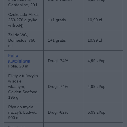
Gardenline, 20 l
Czekolada Milka,
250-276 g (tylko
1+1 gratis
10,99 zł
w środę)
Żel do WC,
Domestos, 750
1+1 gratis
10,99 zł
ml
Folia
aluminiowa
,
Drugi -74%
4,99 zł/op
Folia, 20 m
Filety z tuńczyka
w sosie
własnym,
Drugi -74%
4,99 zł/op
Golden Seafood,
195 g
Płyn do mycia
naczyń, Ludwik,
Drugi -62%
5,99 zł/op
900 ml