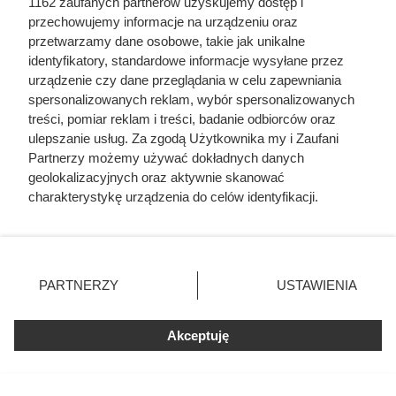
1162 zaufanych partnerów uzyskujemy dostęp i
przechowujemy informacje na urządzeniu oraz
przetwarzamy dane osobowe, takie jak unikalne
identyfikatory, standardowe informacje wysyłane przez
urządzenie czy dane przeglądania w celu zapewniania
spersonalizowanych reklam, wybór spersonalizowanych
treści, pomiar reklam i treści, badanie odbiorców oraz
ulepszanie usług. Za zgodą Użytkownika my i Zaufani
Partnerzy możemy używać dokładnych danych
geolokalizacyjnych oraz aktywnie skanować
charakterystykę urządzenia do celów identyfikacji.
Ponieważ cenimy Twoją prywatność, prosimy o zgodę na
korzystanie z tych technologii poprzez kliknięcie
Kawa z Dino za 19,99 zł robi
„Akceptuję”. Zgoda jest dobrowolna i zawsze możesz ją
furorę – 500 g w promocji!
zmienić/wycofać klikając przycisk ustawień prywatności
PARTNERZY
USTAWIENIA
znajdujący się w lewym dolnym rogu strony
. Niektóre
rodzaje przetwarzania danych nie wymagają zgody
Akceptuję
użytkownika, ale masz prawo sprzeciwić się takiemu
przetwarzaniu. Preferencje będą miały zastosowania tylko
na tej witrynie.