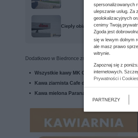
spersonalizowanych re
ulepszanie usług. Za
geolokalizacyjnych or
cenimy Twoją prywatno
Ciepły obiad za mniej niż 6 zł. Ta p
Zgoda jest dobrowoln
się w lewym dolnym r
ale masz prawo sprzec
witrynie.
Dodatkowo w Biedronce znajdziesz inne zniżki:
Zapoznaj się z poniż
internetowych. Szcze
Wszystkie kawy MK Cafe
– identyczna oferta:
Prywatności i Cookie
Kawa ziarnista Cafe d’or Oro 1 kg
–
59,99 zł
,
Kawa mielona Parana Cafe d’or 500 g
–
21,99
PARTNERZY