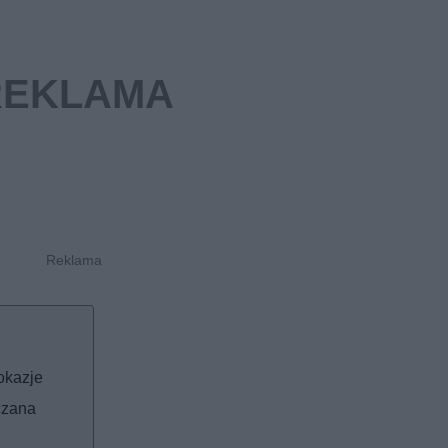
okazje
czana