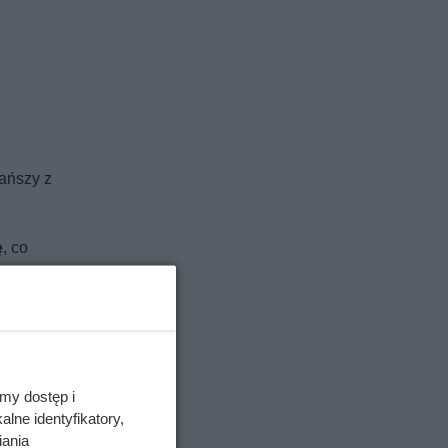
tańszy z
ę
, co
ek,
my dostęp i
lne identyfikatory,
iania