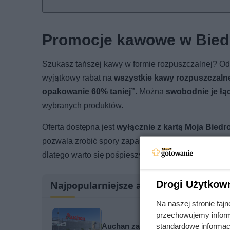
Promocje kawowe w Biedr
Szukasz tańszej kawy w formie rozpuszczalnej? O
wyjątkowy rabat na
wszystkie kawy rozpuszczaln
opakowanie 60% taniej”
. Można
swobodnie je łą
wybranych produktów.
Oferta dostępna jest
wyłącznie z kartą Moja Biedro
pozwala zrobić spory zapas ulubionej kawy w korzyst
dlatego warto się pośpieszyć.
Drogi Użytkow
Najpopularniejsze artykuły
Na naszej stronie fa
przechowujemy informa
standardowe informac
Auchan zaczyna wielką przecenę. G