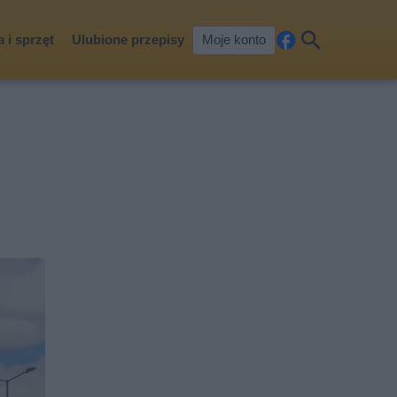
 i sprzęt
Ulubione przepisy
Moje konto
Fa
Szu
ceb
kaj
ook