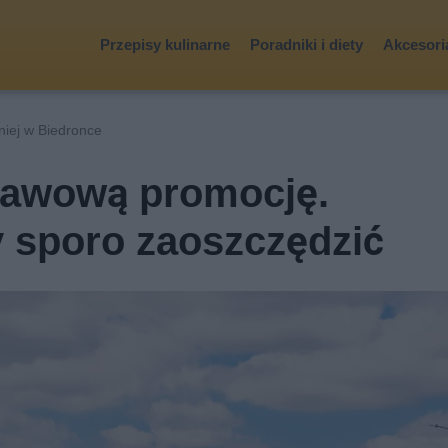
Przepisy kulinarne
Poradniki i diety
Akcesoria
niej w Biedronce
kawową promocję.
y sporo zaoszczędzić