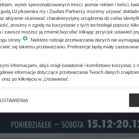
klam, wybór spersonalizowanych treści, pomiar reklam i treści, bad
 zgodą Użytkownika my i Zaufani Partnerzy możemy używać dokład
az aktywnie skanować charakterystykę urządzenia do celów identyfi
ść, prosimy o zgodę na korzystanie z tych technologii poprzez klikn
romocja w Dino potrwa tylko kilka dni
a i zawsze możesz ją zmienić/wycofać klikając przycisk ustawień pr
ogu strony
. Niektóre rodzaje przetwarzania danych nie wymagaj
iwić się takiemu przetwarzaniu. Preferencje będą miały zastosowania
szymi informacjami, abyś mógł świadomie i komfortowo korzystać z
gółowe informacje dotyczące przetwarzania Twoich danych znajdzi
drugie opakowanie 60% taniej
s
oraz po kliknięciu w „Ustawienia”.
 czyli
20 zł taniej
 zł
zamiast
26,99 zł
USTAWIENIA