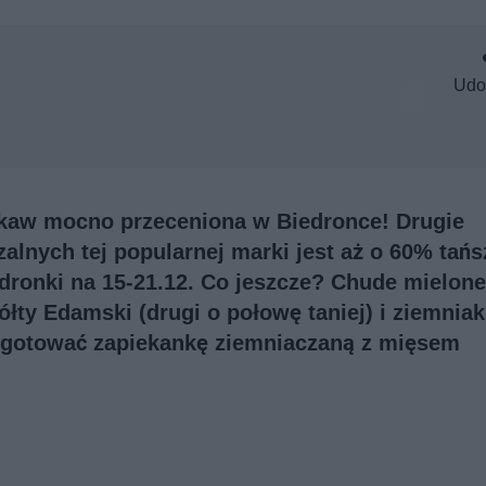
Udo
 kaw mocno przeceniona w Biedronce! Drugie
lnych tej popularnej marki jest aż o 60% tańs
dronki na 15-21.12. Co jeszcze? Chude mielon
żółty Edamski (drugi o połowę taniej) i ziemnia
zygotować zapiekankę ziemniaczaną z mięsem