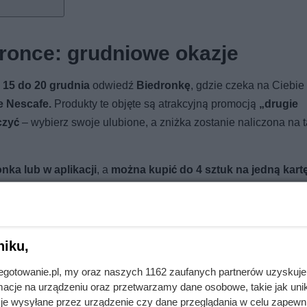
once: grudniowe okazje
d
15 do 20 grudnia
odwiedź
Biedronkę
, gdzie czeka na Ciebie
e Nescafe.
Produkty te objęte są atrakcyjną promocją
„drugie
czyć
– wybierz swoje ulubione, a zniżka zostanie naliczona na 
nka lub w aplikacji
, a
można kupić do 4 sztuk na jedną kart
nej cenie. To jedna z tych promocji, które szybko znikają z pół
niku,
jnegotowanie.pl, my oraz naszych 1162 zaufanych partnerów uzyskuje
cje na urządzeniu oraz przetwarzamy dane osobowe, takie jak unika
je wysyłane przez urządzenie czy dane przeglądania w celu zapewn
otowe dania taniej, a rabaty dochodzą do 90%