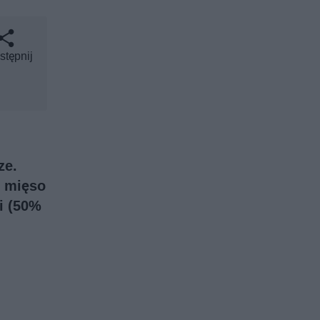
stępnij
ze.
e mięso
ki (50%