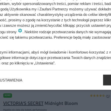
klam, wybór spersonalizowanych treści, pomiar reklam i treści, bad
 zgodą Użytkownika my i Zaufani Partnerzy możemy używać dokład
 co po kilku godzinach stało się z jej poziomem cukru i apetyt
az aktywnie skanować charakterystykę urządzenia do celów identyfi
ść, prosimy o zgodę na korzystanie z tych technologii poprzez klikn
a i zawsze możesz ją zmienić/wycofać klikając przycisk ustawień pr
ogu strony
. Niektóre rodzaje przetwarzania danych nie wymagaj
iwić się takiemu przetwarzaniu. Preferencje będą miały zastosowania
 Victoria’s Secret Midnight Bloom, odpowiadając na to, czego
rakterem. To kompozycja o ciepłym, zmysłowym wydźwięku, w k
szymi informacjami, abyś mógł świadomie i komfortowo korzystać z
yjemnie otula skórę, dlatego sprawdzi się zarówno na co dzień, 
gółowe informacje dotyczące przetwarzania Twoich danych znajdzi
cą pachnieć świeżo i subtelnie, a jednocześnie dodać stylizacji
s
oraz po kliknięciu w „Ustawienia”.
USTAWIENIA