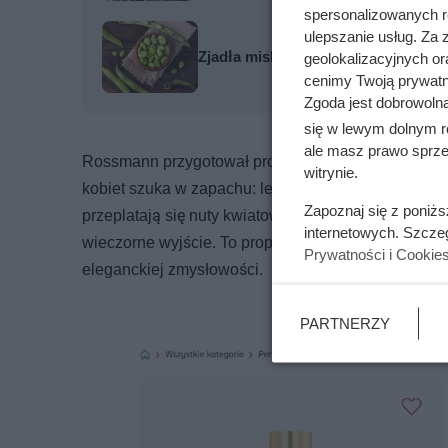
spersonalizowanych re
ulepszanie usług. Za
Zjadła miskę ugotowanego bobu. Oto
geolokalizacyjnych or
cenimy Twoją prywatno
Zgoda jest dobrowoln
się w lewym dolnym r
ale masz prawo sprzec
Rossmann przygotował promocję na mgiełkę do ciała
witrynie.
kobiet szuka w zapachu: lekkości połączonej z cha
Zapoznaj się z poniż
przeplatają się nuty kwiatowe i drzewne. Zapach prz
internetowych. Szcze
wieczorne wyjście. To propozycja dla tych, które ch
Prywatności i Cookie
eleganckiej zmysłowości.
PARTNERZY