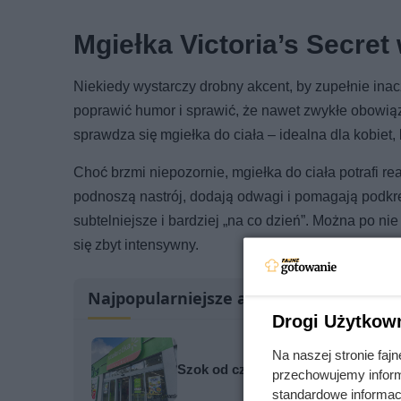
Mgiełka Victoria’s Secret
Niekiedy wystarczy drobny akcent, by zupełnie inac
poprawić humor i sprawić, że nawet zwykłe obowiąz
sprawdza się mgiełka do ciała – idealna dla kobiet,
Choć brzmi niepozornie, mgiełka do ciała potrafi 
podnoszą nastrój, dodają odwagi i pomagają podkre
subtelniejsze i bardziej „na co dzień”. Można po ni
się zbyt intensywny.
Najpopularniejsze artykuły
Drogi Użytkow
Na naszej stronie fa
Szok od czwartku w Stokrotce! Kaw
przechowujemy informa
standardowe informac