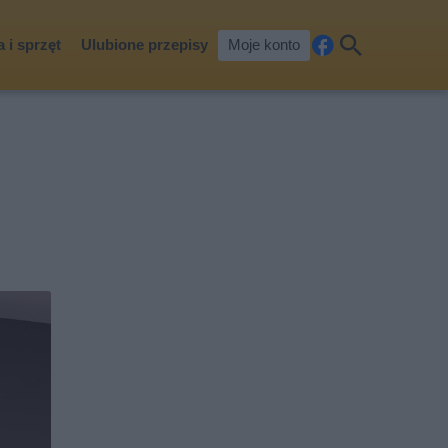
 i sprzęt
Ulubione przepisy
Moje konto
Fa
Szu
ceb
kaj
ook