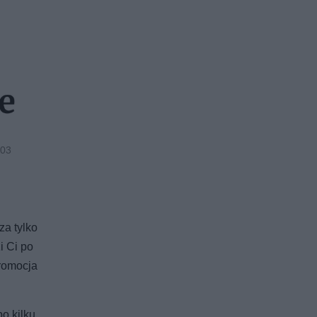
.03
za tylko
i Ci po
promocja
o kilku