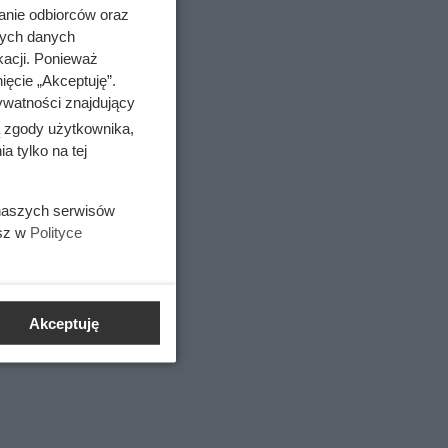
anie odbiorców oraz
nych danych
em
kacji. Ponieważ
ięcie „Akceptuję”.
ywatności znajdujący
ą zgody użytkownika,
 tylko na tej
 wiele
tórej
 naszych serwisów
jak i na
esz w
Polityce
 odrobinę
Akceptuję