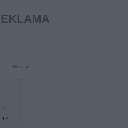
ie
tego