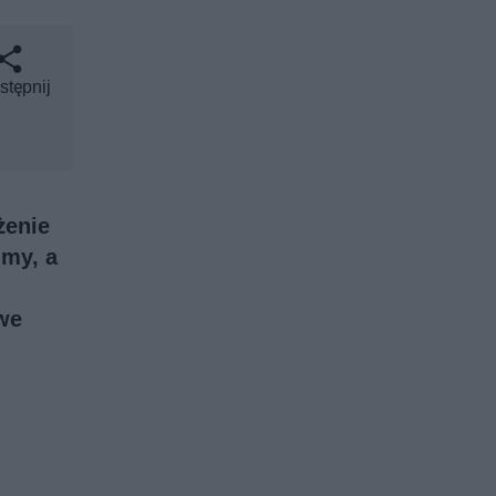
stępnij
żenie
umy, a
owe