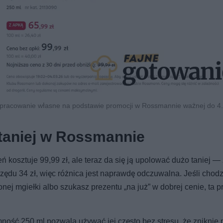
. Opracowanie własne na podstawie promocji w Rossmannie ważnej do 4
 taniej w Rossmannie
ń kosztuje 99,99 zł, ale teraz da się ją upolować dużo taniej — 
zędu 34 zł, więc różnica jest naprawdę odczuwalna. Jeśli chodz
ej mgiełki albo szukasz prezentu „na już” w dobrej cenie, ta 
ność 250 ml pozwala używać jej często bez stresu, że zniknie p