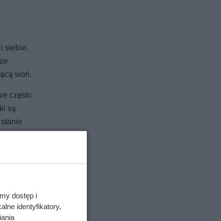
 siebie,
rze
ającą woń.
we często
ki są
 stanie
my dostęp i
lne identyfikatory,
iania