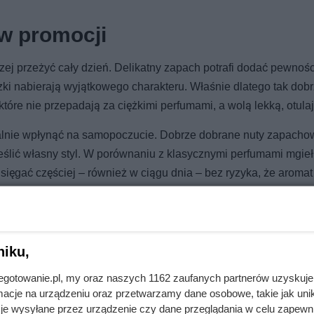
 w promocji
zej przeżyć cały dzień. Delikatny zapach potrafi dodać pewności
ki nabierają wyjątkowego charakteru. Właśnie dlatego tak dob
 które nie przepadają za ciężkimi perfumami, a wolą lekką, otul
realnie wpłynąć na samopoczucie. Dobrze dobrane nuty zapacho
ślić własny styl. W porównaniu z klasycznymi perfumami mgieł
e sięgać częściej – również w ciągu dnia – bez ryzyka, że aromat
niku,
jnegotowanie.pl, my oraz naszych 1162 zaufanych partnerów uzyskuje
a za darmo bez limitu
cje na urządzeniu oraz przetwarzamy dane osobowe, takie jak unika
je wysyłane przez urządzenie czy dane przeglądania w celu zapewn