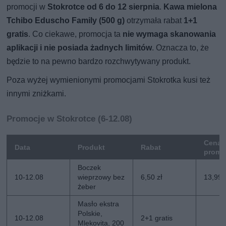
promocji w
Stokrotce od 6 do 12 sierpnia
.
Kawa mielona
Tchibo Eduscho Family (500 g)
otrzymała rabat
1+1
gratis
. Co ciekawe, promocja ta
nie wymaga skanowania
aplikacji i nie posiada żadnych limitów
. Oznacza to, że
będzie to na pewno bardzo rozchwytywany produkt.
Poza wyżej wymienionymi promocjami Stokrotka kusi też
innymi zniżkami.
Promocje w Stokrotce (6-12.08)
Cena
Data
Produkt
Rabat
promo
Boczek
10-12.08
wieprzowy bez
6,50 zł
13,99 
żeber
Masło ekstra
Polskie,
10-12.08
2+1 gratis
Mlekovita, 200