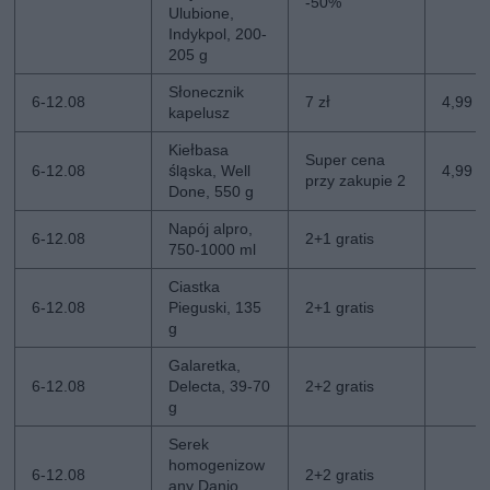
-50%
Ulubione,
Indykpol, 200-
205 g
Słonecznik
6-12.08
7 zł
4,99 zł
kapelusz
Kiełbasa
Super cena
6-12.08
śląska, Well
4,99 z
przy zakupie 2
Done, 550 g
Napój alpro,
6-12.08
2+1 gratis
750-1000 ml
Ciastka
6-12.08
Pieguski, 135
2+1 gratis
g
Galaretka,
6-12.08
Delecta, 39-70
2+2 gratis
g
Serek
homogenizow
6-12.08
2+2 gratis
any Danio,