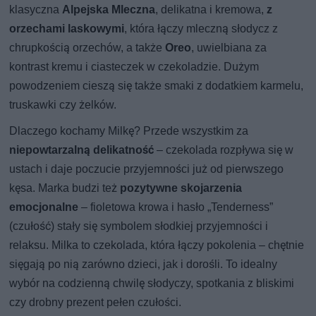
klasyczna
Alpejska Mleczna
, delikatna i kremowa,
z
orzechami laskowymi
, która łączy mleczną słodycz z
chrupkością orzechów, a także
Oreo
, uwielbiana za
kontrast kremu i ciasteczek w czekoladzie. Dużym
powodzeniem cieszą się także smaki z dodatkiem karmelu,
truskawki czy żelków.
Dlaczego kochamy Milkę? Przede wszystkim za
niepowtarzalną delikatność
– czekolada rozpływa się w
ustach i daje poczucie przyjemności już od pierwszego
kęsa. Marka budzi też
pozytywne skojarzenia
emocjonalne
– fioletowa krowa i hasło „Tenderness”
(czułość) stały się symbolem słodkiej przyjemności i
relaksu. Milka to czekolada, która łączy pokolenia – chętnie
sięgają po nią zarówno dzieci, jak i dorośli. To idealny
wybór na codzienną chwilę słodyczy, spotkania z bliskimi
czy drobny prezent pełen czułości.