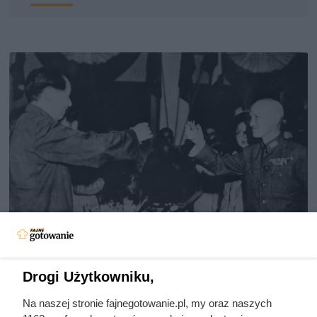
Doprowadził do śmierci większej
Drogi Użytkowniku,
liczby ludzi niż Hitler i Stalin
Na naszej stronie fajnegotowanie.pl, my oraz naszych
razem wzięci. Mimo to czczą go