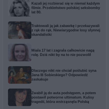
Kazali jej rozbierać się w niemal każdym
filmie. Przekleństwo polskiej seksbomby
lat 80.
Traktowali ją jak zabawkę i przekazywali
z rąk do rąk. Niewiarygodne losy słynnej
skandalistki
Miała 17 lat i zagrała całkowicie nagą
rolę. Dziś nikt by na to nie pozwolił
Dlaczego nikt nie chciał poślubić syna
Jana III Sobieskiego? Odpowiedź
zaskakuje
Zwabił ją do auta podstępem, a potem
postawił potworne ultimatum. Kulisy
tragedii, która wstrząsnęła Polską