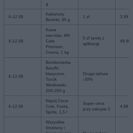
g
Kabanosy
6-12.08
1 zł
3,99 zł
Berlinki, 85 g
Kawa
ziarnista, MK
5 zł taniej z
6-12.08
Cafe
49,99 z
aplikacją
Premium,
Crema, 1 kg
Bombonierka
Baryłki
klasyczne,
Druga tańsza
6-12.08
Torcik
-30%
Wedlowski,
200-250 g
Napój Coca-
Super cena
6-12.08
Cola, Fanta,
4,98 zł
przy zakupie 3
Sprite, 1,5 l
Wszystkie
śmietany i