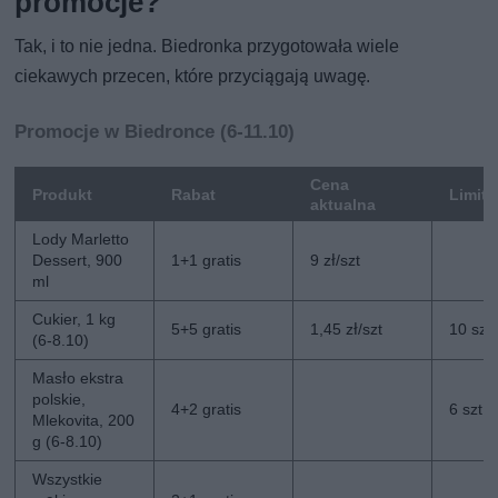
promocje?
Tak, i to nie jedna. Biedronka przygotowała wiele
ciekawych przecen, które przyciągają uwagę.
Promocje w Biedronce (6-11.10)
Cena
Produkt
Rabat
Limit
aktualna
Lody Marletto
Dessert, 900
1+1 gratis
9 zł/szt
ml
Cukier, 1 kg
5+5 gratis
1,45 zł/szt
10 szt
(6-8.10)
Masło ekstra
polskie,
4+2 gratis
6 szt
Mlekovita, 200
g (6-8.10)
Wszystkie