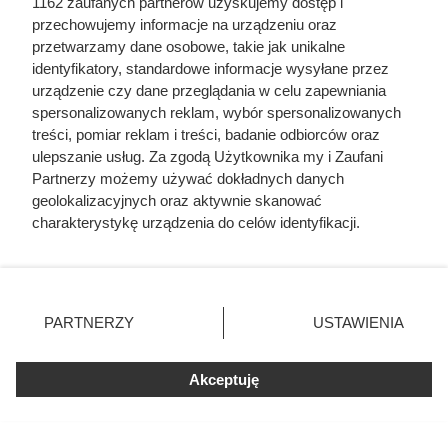
1162 zaufanych partnerów uzyskujemy dostęp i
jako bohatera
przechowujemy informacje na urządzeniu oraz
przetwarzamy dane osobowe, takie jak unikalne
identyfikatory, standardowe informacje wysyłane przez
urządzenie czy dane przeglądania w celu zapewniania
spersonalizowanych reklam, wybór spersonalizowanych
treści, pomiar reklam i treści, badanie odbiorców oraz
ulepszanie usług. Za zgodą Użytkownika my i Zaufani
Partnerzy możemy używać dokładnych danych
geolokalizacyjnych oraz aktywnie skanować
charakterystykę urządzenia do celów identyfikacji.
Ponieważ cenimy Twoją prywatność, prosimy o zgodę na
korzystanie z tych technologii poprzez kliknięcie
„Akceptuję”. Zgoda jest dobrowolna i zawsze możesz ją
zmienić/wycofać klikając przycisk ustawień prywatności
PARTNERZY
USTAWIENIA
znajdujący się w lewym dolnym rogu strony
. Niektóre
Kawa z Lidla lepsza niż Lavazza?
rodzaje przetwarzania danych nie wymagają zgody
Akceptuję
użytkownika, ale masz prawo sprzeciwić się takiemu
Jej smak zaskakuje, a cena to
przetwarzaniu. Preferencje będą miały zastosowania tylko
poezja!
na tej witrynie.