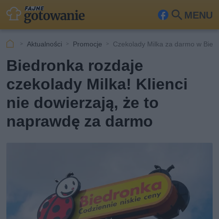
MENU
Fa
Szu
ceb
kaj
Aktualności
Promocje
Czekolady Milka za darmo w Bied
ook
Biedronka rozdaje
czekolady Milka! Klienci
nie dowierzają, że to
naprawdę za darmo