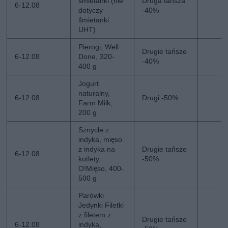
śmietanki (nie
Druga tańsza
6-12.08
dotyczy
-40%
śmietanki
UHT)
Pierogi, Well
Drugie tańsze
6-12.08
Done, 320-
-40%
400 g
Jogurt
naturalny,
6-12.08
Drugi -50%
Farm Milk,
200 g
Sznycle z
indyka, mięso
z indyka na
Drugie tańsze
6-12.08
kotlety,
-50%
O!Mięso, 400-
500 g
Parówki
Jedynki Filetki
z filetem z
Drugie tańsze
6-12.08
indyka,