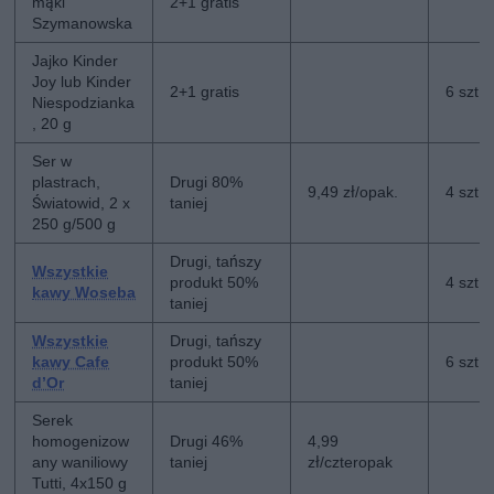
mąki
2+1 gratis
Szymanowska
Jajko Kinder
Joy lub Kinder
2+1 gratis
6 szt
Niespodzianka
, 20 g
Ser w
plastrach,
Drugi 80%
9,49 zł/opak.
4 szt
Światowid, 2 x
taniej
250 g/500 g
Drugi, tańszy
Wszystkie
produkt 50%
4 szt
kawy Woseba
taniej
Wszystkie
Drugi, tańszy
kawy Cafe
produkt 50%
6 szt
d’Or
taniej
Serek
homogenizow
Drugi 46%
4,99
any waniliowy
taniej
zł/czteropak
Tutti, 4x150 g