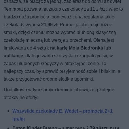
oznacza, że płacąc za jedną, zabierasz do domu aż dwie!
Ten rabat pozwala na zakup czekolady za 11 zł/szt, więc to
bardzo duża promocja, ponieważ cena regularna takiej
czekolady wynosi
21,99 zł
. Promocja obejmuje różne
smaki, dzięki czemu można wybrać ulubioną klasyczną
czekoladę mleczną lub wersje z orzechami. Oferta jest
limitowana do
4 sztuk na kartę Moja Biedronka lub
aplikację
, dlatego warto skorzystać i zaopatrzyć się w
zapas ulubionych słodyczy w atrakcyjnej cenie. To
najlepszy czas, by sprawić przyjemność sobie i bliskim, a
także przygotować drobne słodkie upominki.
Dodatkowo w tym samym terminie obowiązują kolejne
atrakcyjne oferty:
Wszystkie czekolady E. Wedel – promocja 2+1
gratis
Baton Kinder Bueno
– super cena
2,79 zł/szt. przy