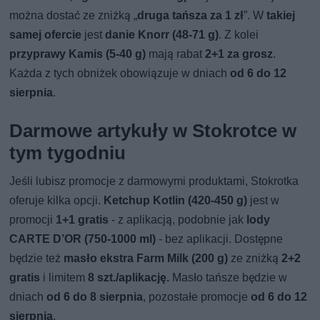
można dostać ze zniżką „
druga tańsza za 1 zł
”. W
takiej
samej ofercie
jest
danie Knorr (48-71 g)
. Z kolei
przyprawy Kamis (5-40 g)
mają rabat
2+1 za grosz
.
Każda z tych obniżek obowiązuje w dniach
od 6 do 12
sierpnia
.
Darmowe artykuły w Stokrotce w
tym tygodniu
Jeśli lubisz promocje z darmowymi produktami, Stokrotka
oferuje kilka opcji.
Ketchup Kotlin (420-450 g)
jest w
promocji
1+1 gratis
- z aplikacją, podobnie jak
lody
CARTE D’OR (750-1000 ml)
- bez aplikacji. Dostępne
będzie też
masło ekstra Farm Milk (200 g)
ze zniżką
2+2
gratis
i limitem
8 szt./aplikację.
Masło tańsze będzie w
dniach
od 6 do 8 sierpnia
, pozostałe promocje
od 6 do 12
sierpnia
.