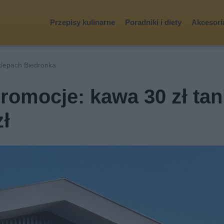
Przepisy kulinarne
Poradniki i diety
Akcesoria
klepach Biedronka
omocje: kawa 30 zł tani
zł