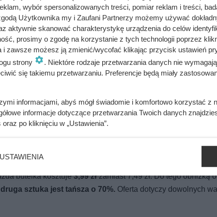
klam, wybór spersonalizowanych treści, pomiar reklam i treści, bad
 zgodą Użytkownika my i Zaufani Partnerzy możemy używać dokład
az aktywnie skanować charakterystykę urządzenia do celów identyfi
ść, prosimy o zgodę na korzystanie z tych technologii poprzez klikn
Klienci Dino biorą po dwa opakowania
a i zawsze możesz ją zmienić/wycofać klikając przycisk ustawień pr
ogu strony
. Niektóre rodzaje przetwarzania danych nie wymagaj
iwić się takiemu przetwarzaniu. Preferencje będą miały zastosowania
 karty 20-26.04
szymi informacjami, abyś mógł świadomie i komfortowo korzystać z
gółowe informacje dotyczące przetwarzania Twoich danych znajdzi
 bez potrzeby korzystania z karty Moja Biedronka. Sieć przygo
s
oraz po kliknięciu w „Ustawienia”.
orzystać bez przeszkód,
bez limitów i bez dodatkowych waru
70 g)
w akcji
1+1 gratis
. W praktyce wychodzi
2,80 zł za sztukę
USTAWIENIA
ne napoje gazowane
Coca-Cola, Fanta, Sprite oraz Kinley (1 l
),
żda butelka kosztuje
3,99 zł
zamiast 7,49 zł. Do tego obniżką o
—
druga sztuka jest tańsza o 70%.
Oferta dotyczy dowolnych wa