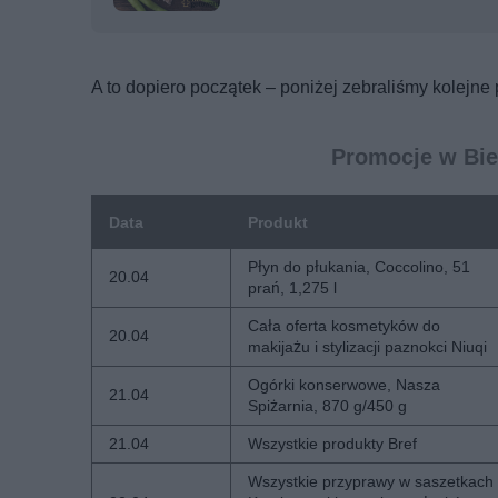
A to dopiero początek – poniżej zebraliśmy kolejne
Promocje w Bie
Data
Produkt
Płyn do płukania, Coccolino, 51
20.04
prań, 1,275 l
Cała oferta kosmetyków do
20.04
makijażu i stylizacji paznokci Niuqi
Ogórki konserwowe, Nasza
21.04
Spiżarnia, 870 g/450 g
21.04
Wszystkie produkty Bref
Wszystkie przyprawy w saszetkach