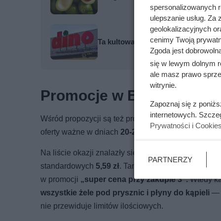
spersonalizowanych re
ulepszanie usług. Za
geolokalizacyjnych or
cenimy Twoją prywatno
Ta kultowa kawa mocno potaniała. 
Zgoda jest dobrowoln
się w lewym dolnym r
ale masz prawo sprzec
witrynie.
Promocje w Biedronce bez
Zapoznaj się z poniż
internetowych. Szcze
Wśród propozycji są też promocje dla
wszystkich
—
Prywatności i Cookie
oferty ważne w dniach
20-26.04
, z których można k
Na liście okazji znalazły się
biszkopciki Bonitki (1
PARTNERZY
standardowych
5,59 zł
. Taniej kupisz też popular
w promocji
„super cena przy zakupie 3”.
Wtedy ka
wszystkie żele pod prysznic i płyny do kąpieli
nie przewiduje limitów ilościowych.