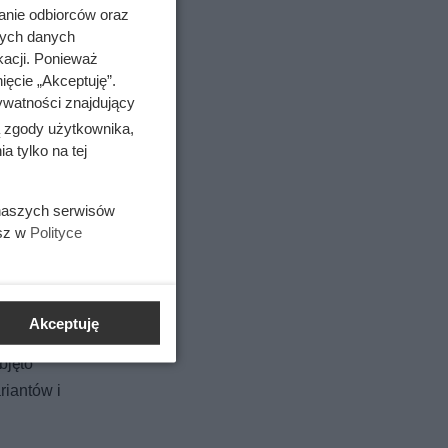
anie odbiorców oraz
nych danych
kacji. Ponieważ
ięcie „Akceptuję”.
ywatności znajdujący
ą zgody użytkownika,
 tylko na tej
 naszych serwisów
esz w
Polityce
towała
nków
.
zamiast
Akceptuję
 dostępne
bjęto
riantów i