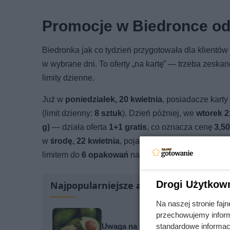
Promocje w Biedronce od
Biedronka jak co tydzień przygotowała dla klientów
w wybrane dni. To oferty „na kartę” — trzeba zesk
limity dzienne.
Już w
poniedziałek, 20 kwietnia
, posiadacze karty
(limit dzienny:
8 sztuk
). Dzień później, we
wtorek 2
g)
— działa oferta
1+1 gratis
, co oznacza cenę
3,50
w
środę, 22 kwietnia
, pojawia się następna okazja
limitem do
6 opakowań
na kartę Moja Biedronka.
Drogi Użytkow
Najpopularniejsze artykuły
Na naszej stronie fa
przechowujemy informa
Uwaga na toksyczną persinę! Ten p
standardowe informac