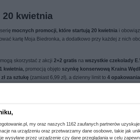
 20 kwietnia
 serię
mocnych promocji, które startują 20 kwietnia
i obowiąz
anować kartę Moja Biedronka, a dodatkowo przy każdej z nich ob
 mogą skorzystać z akcji
2+2 gratis
na
wszystkie czekolady E
1 kwietnia,
promocją objęto
szynkę konserwową Kraina Wędli
 zł za sztukę
(zamiast 6,99 zł), a dzienny limit to
4 opakowania
:
wszystkie frankfurterki Kraina Wędlin
kupisz w promocji
2+1 
niku,
jnegotowanie.pl, my oraz naszych 1162 zaufanych partnerów uzyskuje
cje na urządzeniu oraz przetwarzamy dane osobowe, takie jak unika
opularny owoc może być śmiertelnie groźny dla Twojego pupila
je wysyłane przez urządzenie czy dane przeglądania w celu zapewn