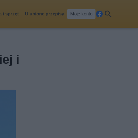
 i sprzęt
Ulubione przepisy
Moje konto
Fa
Szu
ceb
kaj
ook
ej i