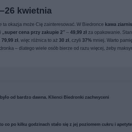
–26 kwietnia
e ta okazja może Cię zainteresować. W Biedronce
kawa ziarnis
i
„super cena przy zakupie 2”
–
49,99 zł
za opakowanie. Sta
z
79,99 zł
, więc różnica to aż
30 zł
, czyli
37%
mniej. Warto pamię
dronka – dlatego wiele osób bierze od razu więcej, żeby maksy
 było od bardzo dawna. Klienci Biedronki zachwyceni
 co po kilku godzinach stało się z jej poziomem cukru i apetyt