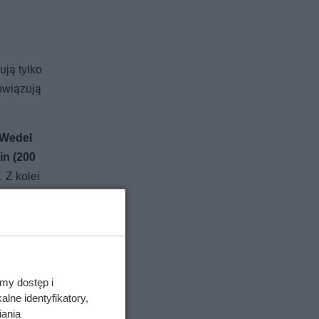
ują tylko
owiązują
.Wedel
n (200
. Z kolei
gratis
, z
my dostęp i
lne identyfikatory,
iania