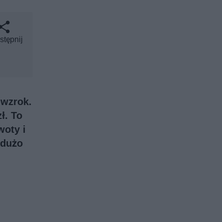
stępnij
 wzrok.
ł. To
woty i
 dużo